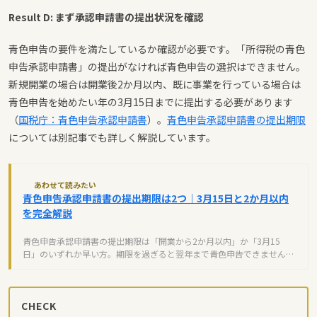
Result D: まず承認申請書の提出状況を確認
青色申告の要件を満たしているか確認が必要です。「所得税の青色
申告承認申請書」の提出がなければ青色申告の選択はできません。
新規開業の場合は開業後2か月以内、既に事業を行っている場合は
青色申告を始めたい年の3月15日までに提出する必要があります
（
国税庁：青色申告承認申請書
）。
青色申告承認申請書の提出期限
については別記事でも詳しく解説しています。
あわせて読みたい
青色申告承認申請書の提出期限は2つ｜3月15日と2か月以内
を完全解説
青色申告承認申請書の提出期限は「開業から2か月以内」か「3月15
日」のいずれか早い方。期限を過ぎると翌年まで青色申告できません。
個人・法人別の期限と対処法を解説。
CHECK