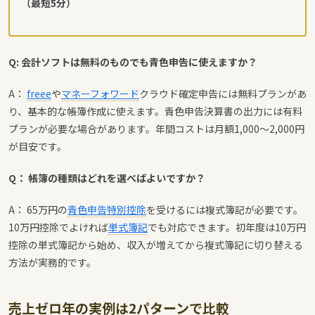
（最短5分）
Q: 会計ソフトは無料のものでも青色申告に使えますか？
A：
freee
や
マネーフォワード
クラウド確定申告には無料プランがあ
り、基本的な帳簿作成に使えます。青色申告決算書の出力には有料
プランが必要な場合があります。年間コストは月額1,000〜2,000円
が目安です。
Q： 帳簿の種類はどれを選べばよいですか？
A： 65万円の
青色申告特別控除
を受けるには複式簿記が必要です。
10万円控除でよければ
単式簿記
でも対応できます。初年度は10万円
控除の単式簿記から始め、収入が増えてから複式簿記に切り替える
方法が実務的です。
売上ゼロ年の実例は2パターンで比較