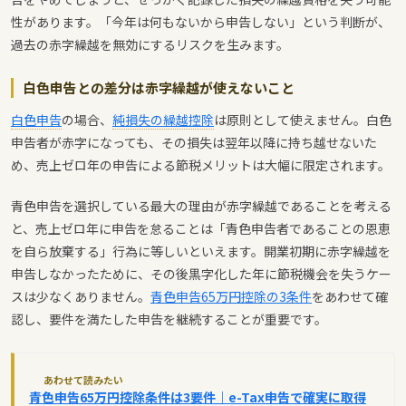
性があります。「今年は何もないから申告しない」という判断が、
過去の赤字繰越を無効にするリスクを生みます。
白色申告との差分は赤字繰越が使えないこと
白色申告
の場合、
純損失の繰越控除
は原則として使えません。白色
申告者が赤字になっても、その損失は翌年以降に持ち越せないた
め、売上ゼロ年の申告による節税メリットは大幅に限定されます。
青色申告を選択している最大の理由が赤字繰越であることを考える
と、売上ゼロ年に申告を怠ることは「青色申告者であることの恩恵
を自ら放棄する」行為に等しいといえます。開業初期に赤字繰越を
申告しなかったために、その後黒字化した年に節税機会を失うケー
スは少なくありません。
青色申告65万円控除の3条件
をあわせて確
認し、要件を満たした申告を継続することが重要です。
あわせて読みたい
青色申告65万円控除条件は3要件｜e-Tax申告で確実に取得