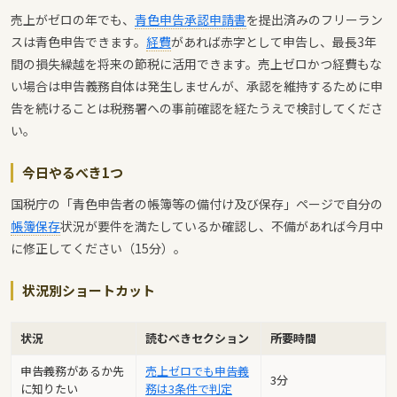
売上がゼロの年でも、
青色申告承認申請書
を提出済みのフリーラン
スは青色申告できます。
経費
があれば赤字として申告し、最長3年
間の損失繰越を将来の節税に活用できます。売上ゼロかつ経費もな
い場合は申告義務自体は発生しませんが、承認を維持するために申
告を続けることは税務署への事前確認を経たうえで検討してくださ
い。
今日やるべき1つ
国税庁の「青色申告者の帳簿等の備付け及び保存」ページで自分の
帳簿保存
状況が要件を満たしているか確認し、不備があれば今月中
に修正してください（15分）。
状況別ショートカット
状況
読むべきセクション
所要時間
申告義務があるか先
売上ゼロでも申告義
3分
に知りたい
務は3条件で判定