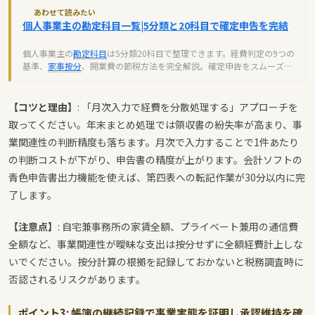
あわせて読みたい
個人事業主の勘定科目一覧|5分類と20科目で確定申告を完結
個人事業主の
勘定科目
は5分類20科目で整理できます。経費判定の9つの
基準、
家事按分
、開業費の節税方法を完全解説。確定申告をスムーズに
進めるための実務知識を網羅。
【コツと理由】
: 「月次入力で経費を分散処理する」アプローチを
取ってください。年末まとめ処理では領収書の紛失率が高まり、事
業関連性の判断精度も落ちます。月次で入力することで1件あたり
の判断コストが下がり、申告書の精度が上がります。会計ソフトの
青色申告書出力機能を使えば、第四表への転記作業が30分以内に完
了します。
【注意点】
: 自宅兼事務所の家賃全額、プライベート兼用の通信費
全額など、事業関連性が曖昧な支出は按分せずに全額経費計上しな
いでください。按分計算の根拠を記録しておかないと税務調査時に
否認されるリスクがあります。
ポイント3: 帳簿の継続記録で事業実態を証明し承認維持を確