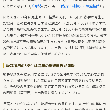
ことができます（
所得税
法第70条、
国税庁：純損失の繰越控除
）。
たとえば2024年に売上ゼロ・経費40万円で40万円の赤字が発生し
た場合、この損失を申告すると2025年・2026年・2027年のいずれ
かの黒字所得と相殺できます。2025年に100万円の事業所得が発生
した場合、40万円を差し引いた60万円が課税対象になります。税率
20%なら8万円の節税効果が生まれます（実際の税率は所得金額や
各種控除によって異なります）。申告しなければ損失は消滅するた
め、赤字の年ほど申告の価値が高くなります。
繰越適用の3条件は毎年の継続申告が前提
損失繰越を有効活用するには、3つの条件をすべて満たす必要があ
ります。損失が発生した年に青色申告で確定申告を行っているこ
と、その後の各年も継続して確定申告を行っていること、繰越控除
の明細書（第四表）を申告書に添付することです。
見落とされがちなのが「継続申告」の条件です。売上ゼロの年に申
告をやめてしまうと、せっかく記録した損失の繰越資格を失う可能