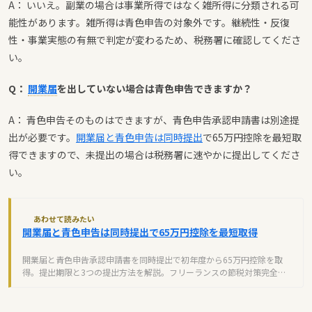
A： いいえ。副業の場合は事業所得ではなく雑所得に分類される可
能性があります。雑所得は青色申告の対象外です。継続性・反復
性・事業実態の有無で判定が変わるため、税務署に確認してくださ
い。
Q：
開業届
を出していない場合は青色申告できますか？
A： 青色申告そのものはできますが、青色申告承認申請書は別途提
出が必要です。
開業届と青色申告は同時提出
で65万円控除を最短取
得できますので、未提出の場合は税務署に速やかに提出してくださ
い。
あわせて読みたい
開業届と青色申告は同時提出で65万円控除を最短取得
開業届と青色申告承認申請書を同時提出で初年度から65万円控除を取
得。提出期限と3つの提出方法を解説。フリーランスの節税対策完全ガ
イド。