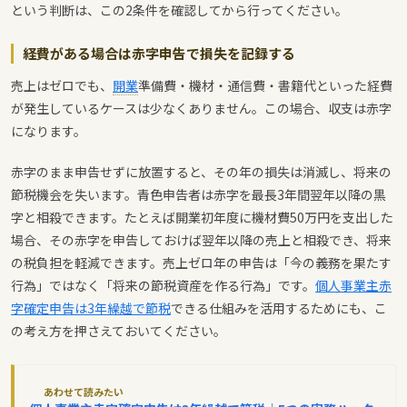
という判断は、この2条件を確認してから行ってください。
経費がある場合は赤字申告で損失を記録する
売上はゼロでも、
開業
準備費・機材・通信費・書籍代といった経費
が発生しているケースは少なくありません。この場合、収支は赤字
になります。
赤字のまま申告せずに放置すると、その年の損失は消滅し、将来の
節税機会を失います。青色申告者は赤字を最長3年間翌年以降の黒
字と相殺できます。たとえば開業初年度に機材費50万円を支出した
場合、その赤字を申告しておけば翌年以降の売上と相殺でき、将来
の税負担を軽減できます。売上ゼロ年の申告は「今の義務を果たす
行為」ではなく「将来の節税資産を作る行為」です。
個人事業主赤
字確定申告は3年繰越で節税
できる仕組みを活用するためにも、こ
の考え方を押さえておいてください。
あわせて読みたい