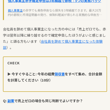
個人事業主赤字確定申告は3年繰越で節税｜5つの実務ハック
個人事業主
の赤字でも青色申告なら損失を3年繰越できます。最大20万
円の節税と所得証明書の発行、保険料軽減が得られる実務的な申告方法
を解説。
会社員を辞めて個人事業主になった方の中には「売上ゼロでも、赤
字は翌年以降に繰り越せるので確定申告したほうがよいと感じまし
た」と語る方もいます（
会社員を辞めて個人事業主になった体験
談
）。
CHECK
▶ 今すぐやること: 今年の経費
領収書
をすべて集め、合計金額
を計算してください（10分）
Q:
副業
で売上ゼロの場合も同じ判断でよいですか？