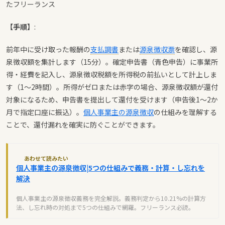
たフリーランス
【手順】
:
前年中に受け取った報酬の
支払調書
または
源泉徴収票
を確認し、源
泉徴収額を集計します（15分）。確定申告書（青色申告）に事業所
得・経費を記入し、源泉徴収税額を所得税の前払いとして計上しま
す（1〜2時間）。所得がゼロまたは赤字の場合、源泉徴収額が還付
対象になるため、申告書を提出して還付を受けます（申告後1〜2か
月で指定口座に振込）。
個人事業主の源泉徴収
の仕組みを理解する
ことで、還付漏れを確実に防ぐことができます。
あわせて読みたい
個人事業主の源泉徴収|5つの仕組みで義務・計算・し忘れを
解決
個人事業主の源泉徴収義務を完全解説。義務判定から10.21%の計算方
法、し忘れ時の対処まで5つの仕組みで網羅。フリーランス必読。