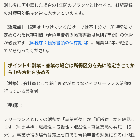
消し後に再申請した場合の1年間のブランクと比べると、継続記録
の対費用効果は非常に大きいといえます。
【注意点】
: 帳簿は「つけているだけ」では不十分で、所得税法で
定められた保存期間（青色申告者の帳簿書類は原則7年間）の保管
が必要です（
国税庁：帳簿書類の保存期間
）。廃棄は7年が経過し
てから行ってください。
ポイント4: 副業・兼業の場合は所得区分を先に確定させてか
ら申告方針を決める
【対象】
: 会社員として給与所得がありながらフリーランス活動を
行っている兼業者
【手順】
:
フリーランスとしての活動が「事業所得」か「雑所得」かを確認し
ます（判定基準：継続性・反復性・収益性・事業実態の有無。15
分）。事業所得の場合は売上ゼロでも青色申告の対象になる可能性