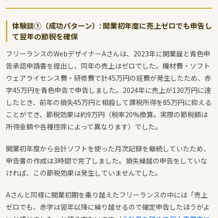
体験談①（成功パターン）: 開業初年度に売上ゼロでも申告し
て翌年の節税を確保
フリーランスのWebデザイナーAさんは、2023年に開業届と青色申
告承認申請書を提出し、同年の売上はゼロでした。機材費・ソフト
ウェアライセンス費・研修費で計45万円の経費が発生したため、赤
字45万円を青色申告で申告しました。2024年に売上が130万円に達
したとき、前年の損失45万円と相殺して課税所得を85万円に抑える
ことができ、節税効果は約9万円（税率20%換算。実際の節税額は
所得金額や各種控除によって異なります）でした。
開業初年度から会計ソフトを使った月次記録を継続していたため、
申告書の作成は3時間で完了しました。損失繰越の申告をしていな
ければ、この節税効果は発生していませんでした。
Aさんと同様に開業初期を乗り越えたフリーランスの中には「売上
ゼロでも、赤字は翌年以降に繰り越せるので確定申告したほうがよ