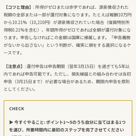
【コツと理由】
: 所得がゼロまたは赤字であれば、源泉徴収された
税額の全部または一部が還付対象になります。たとえば報酬10万円
から10.21%（10,210円）が源泉徴収されていた場合（復興特別所
得税0.21%を含む）、年間所得がゼロであれば全額が還付対象にな
ります。申告しなければこの金額は国庫に帰属します。「申告義務
がないから出さない」という判断が、確実に損をする選択になるケ
ースです。
【注意点】
: 還付申告は申告期限（翌年3月15日）を過ぎても5年以
内であれば申告可能です。ただし、損失繰越との組み合わせは当初
申告（3月15日まで）が必要な場合があるため、期限内申告を原則
としてください。
CHECK
▶ 今すぐやること: ポイント1〜5のうち自分に当てはまる1つ
を選び、所要時間内に最初のステップを完了させてください