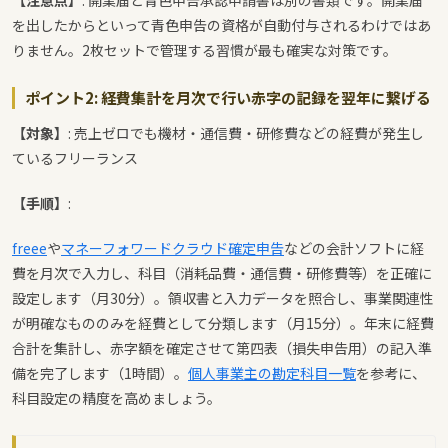
【注意点】
: 開業届と青色申告承認申請書は別の書類です。開業届
を出したからといって青色申告の資格が自動付与されるわけではあ
りません。2枚セットで管理する習慣が最も確実な対策です。
ポイント2: 経費集計を月次で行い赤字の記録を翌年に繋げる
【対象】
: 売上ゼロでも機材・通信費・研修費などの経費が発生し
ているフリーランス
【手順】
:
freee
や
マネーフォワードクラウド確定申告
などの会計ソフトに経
費を月次で入力し、科目（消耗品費・通信費・研修費等）を正確に
設定します（月30分）。領収書と入力データを照合し、事業関連性
が明確なもののみを経費として分類します（月15分）。年末に経費
合計を集計し、赤字額を確定させて第四表（損失申告用）の記入準
備を完了します（1時間）。
個人事業主の勘定科目一覧
を参考に、
科目設定の精度を高めましょう。