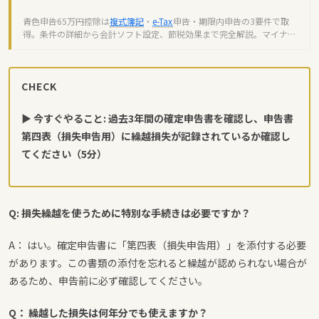
青色申告65万円控除は
複式簿記
・
e-Tax
申告・期限内申告の3要件で取
得。条件の詳細から会計ソフト設定、節税効果まで完全解説。マイナン
バーカードで15分で登録可能。
CHECK
▶ 今すぐやること: 過去3年間の確定申告書を確認し、申告書
第四表（損失申告用）に繰越損失が記録されているか確認し
てください（5分）
Q: 損失繰越を使うために特別な手続きは必要ですか？
A： はい。確定申告書に「第四表（損失申告用）」を添付する必要
があります。この書類の添付を忘れると繰越が認められない場合が
あるため、申告前に必ず確認してください。
Q： 繰越した損失は何年分でも使えますか？