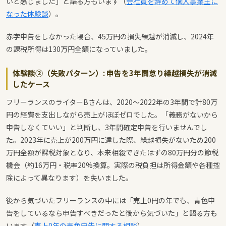
いと感じました」と語る方もいます（
会社員を辞めて個人事業主に
なった体験談
）。
赤字申告をしなかった場合、45万円の損失繰越が消滅し、2024年
の課税所得は130万円全額になっていました。
体験談②（失敗パターン）: 申告を3年間怠り繰越損失が消滅
したケース
フリーランスのライターBさんは、2020〜2022年の3年間で計80万
円の経費を支出しながら売上がほぼゼロでした。「義務がないから
申告しなくていい」と判断し、3年間確定申告を行いませんでし
た。2023年に売上が200万円に達した際、繰越損失がないため200
万円全額が課税対象となり、本来相殺できたはずの80万円分の節税
機会（約16万円・税率20%換算。実際の税負担は所得金額や各種控
除によって異なります）を失いました。
後から気づいたフリーランスの中には「売上0円の年でも、青色申
告をしているなら申告すべきだったと後から気づいた」と語る方も
います（
売上0年の青色申告に関する相談
）。