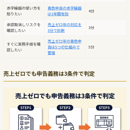
赤字繰越の使い方を
青色申告の赤字繰越
4分
知りたい
は3年間有効
承認取消しリスクを
売上ゼロ年の対応を
3分
確認したい
3分で診断
売上ゼロ年の青色申
すぐに実務手順を確
告は5つの仕組みで
5分
認したい
管理
売上ゼロでも申告義務は3条件で判定