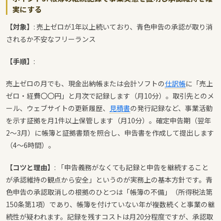
実にする
【対象】
: 売上ゼロが1年以上続いており、青色申告の承認が取り消
されるか不安なフリーランス
【手順】
:
売上ゼロの月でも、現金出納帳または会計ソフトの
仕訳帳
に「売上
ゼロ・経費〇〇円」と月次で記録します（月10分）。取引先とのメ
ール、ウェブサイトの更新履歴、
見積書
の発行記録など、事業活動
を示す証拠を月1件以上保管します（月10分）。確定申告期（翌年
2〜3月）に帳簿と証拠書類を照合し、申告書を作成して提出します
（4〜6時間）。
【コツと理由】
: 「申告義務がなくても記録と申告を継続すること
が承認維持の観点から安全」というのが実務上の基本方針です。青
色申告の承認取消しの根拠のひとつは「帳簿の不備」（所得税法第
150条第1項）であり、帳簿を付けていない年が複数続くと事業の継
続性が疑われます。記録を残すコストは月20分程度ですが、承認取