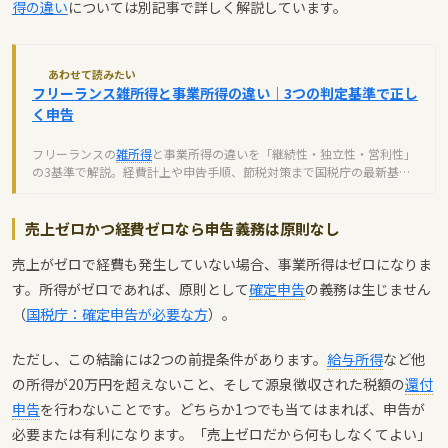
得の違い
については別記事で詳しく解説しています。
あわせて読みたい
フリーランス雑所得と事業所得の違い｜3つの判定基準で正し
く申告
フリーランスの
雑所得
と事業所得の違いを「継続性・独立性・営利性」
の3基準で解説。経費計上や申告手順、節税対策まで国税庁の最新基準
に基づいて紹介します。
売上ゼロかつ経費ゼロなら申告義務は原則なし
売上がゼロで経費も発生していない場合、事業所得はゼロになりま
す。所得がゼロであれば、原則として
確定申告
の義務は生じません
（
国税庁：確定申告が必要な方
）。
ただし、この結論には2つの前提条件があります。
給与所得
など他
の所得が20万円を超えないこと、そして源泉徴収された税額の
還付
申告
を行わないことです。どちらか1つでも当てはまれば、申告が
必要または有利になります。「売上ゼロだから何もしなくてよい」