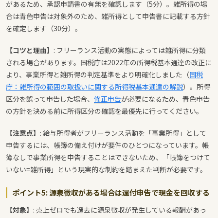
があるため、承認申請書の有無を確認します（5分）。雑所得の場
合は青色申告は対象外のため、雑所得として申告書に記載する方針
を確定します（30分）。
【コツと理由】
: フリーランス活動の実態によっては雑所得に分類
される場合があります。国税庁は2022年の所得税基本通達の改正に
より、事業所得と雑所得の判定基準をより明確化しました（
国税
庁：雑所得の範囲の取扱いに関する所得税基本通達の解説
）。所得
区分を誤って申告した場合、
修正申告
が必要になるため、青色申告
の方針を決める前に所得区分の確認を最優先に行ってください。
【注意点】
: 給与所得者がフリーランス活動を「事業所得」として
申告するには、帳簿の備え付けが要件のひとつになっています。帳
簿なしで事業所得を申告することはできないため、「帳簿をつけて
いない=雑所得」という現実的な制約を踏まえた判断が必要です。
ポイント5: 源泉徴収がある場合は還付申告で現金を回収する
【対象】
: 売上ゼロでも過去に源泉徴収が発生している報酬があっ