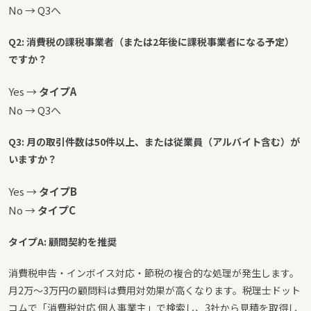
No → Q3へ
Q2: 消費税の課税事業者（または2年後に課税事業者になる予定）
ですか？
Yes →
タイプA
No → Q3へ
Q3: 月の取引件数は50件以上、または従業員（アルバイト含む）が
いますか？
Yes →
タイプB
No →
タイプC
タイプA: 顧問契約を推奨
消費税申告・インボイス対応・節税の複合的な処理が発生します。
月2万〜3万円の顧問料は費用対効果が高くなります。税理士ドット
コムで「消費税対応 個人事業主」で検索し、3社から見積を取得し