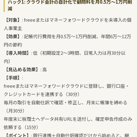
ハック1: クラウド会計の自計化で顧問料を月0.5万〜1万円削
減
【対象】
: freeeまたはマネーフォワードクラウドを未導入の個
人事業主
【効果】
: 記帳代行費用を月0.5万〜1万円削減、年間6万〜12万
円の節約
【導入時間】
: 低（初期設定2〜3時間、日常入力は月30分以
内）
【見込める効果】
: 高
【手順】
:
freeeまたはマネーフォワードクラウドに登録し、銀行口座・
クレジットカードを連携する（30分）
毎月の取引を自動仕訳で確認・修正し、月末に帳簿を締める
（月30分）
年度末に税理士へデータ共有URLを送付し、確定申告作成のみ
依頼する（15分）
【ポイント】
: 銀行連携＋自動仕訳確認だけから始めると、継