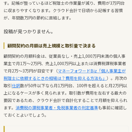
す。記帳が整っているほど税理士の作業量が減り、費用が3万円台
に収まりやすくなります。クラウド会計で日頃から記帳する習慣
が、年間数万円の節約に直結します。
投稿が見つかりません。
顧問契約の月額は売上規模と取引量で決まる
顧問契約の月額料金は、従業員なし・売上1,000万円未満の個人事
業主で月1万〜2万円、売上1,000万円以上または消費税課税事業者
で月2万〜3万円が目安です（
マネーフォワードBiz「個人事業主が
税理士に依頼するときの相場は？費用を抑える方法も」
）。月次の
取引
仕訳
数が50件以下なら月1万円台、100件を超えると月2万円以
上になるケースが多く見られます。取引数が費用を左右する最大の
要因であるため、クラウド会計で自計化することで月額を抑えられ
ます。
消費税の課税事業者・免税事業者の判定基準
も事前に確認し
ておくとよいでしょう。