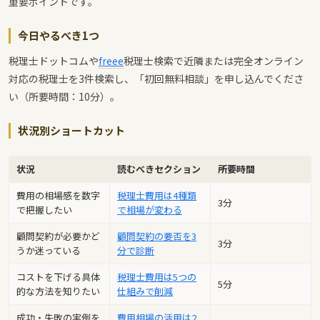
重要ポイントです。
今日やるべき1つ
税理士ドットコムや
freee
税理士検索で近隣または完全オンライン
対応の税理士を3件検索し、「初回無料相談」を申し込んでくださ
い（所要時間：10分）。
状況別ショートカット
状況
読むべきセクション
所要時間
費用の相場感を数字
税理士費用は4種類
3分
で把握したい
で相場が変わる
顧問契約が必要かど
顧問契約の要否を3
3分
うか迷っている
分で診断
コストを下げる具体
税理士費用は5つの
5分
的な方法を知りたい
仕組みで削減
成功・失敗の実例を
費用相場の活用は2