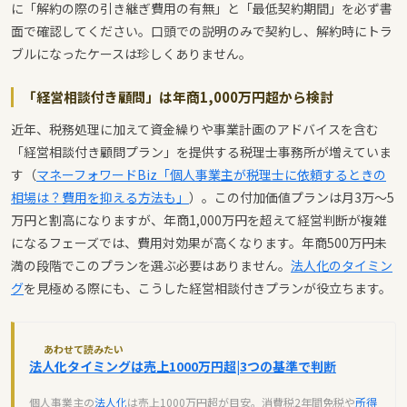
に「解約の際の引き継ぎ費用の有無」と「最低契約期間」を必ず書
面で確認してください。口頭での説明のみで契約し、解約時にトラ
ブルになったケースは珍しくありません。
「経営相談付き顧問」は年商1,000万円超から検討
近年、税務処理に加えて資金繰りや事業計画のアドバイスを含む
「経営相談付き顧問プラン」を提供する税理士事務所が増えていま
す（
マネーフォワードBiz「個人事業主が税理士に依頼するときの
相場は？費用を抑える方法も」
）。この付加価値プランは月3万〜5
万円と割高になりますが、年商1,000万円を超えて経営判断が複雑
になるフェーズでは、費用対効果が高くなります。年商500万円未
満の段階でこのプランを選ぶ必要はありません。
法人化のタイミン
グ
を見極める際にも、こうした経営相談付きプランが役立ちます。
あわせて読みたい
法人化タイミングは売上1000万円超|3つの基準で判断
個人事業主の
法人化
は売上1000万円超が目安。消費税2年間免税や
所得