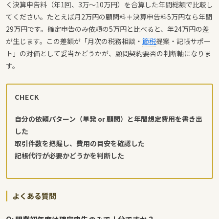
く決算申告料（年1回、3万〜10万円）を合算した年間総額で比較し
てください。たとえば月2万円の顧問料＋決算申告料5万円なら年間
29万円です。確定申告のみ依頼の5万円と比べると、年24万円の差
が生じます。この差額が「月次の税務相談・
節税
提案・記帳サポー
ト」の対価として妥当かどうかが、顧問契約要否の判断軸になりま
す。
CHECK
自分の依頼パターン（単発 or 顧問）と年間想定費用を書き出
した
取引件数を把握し、費用の目安を確認した
記帳代行が必要かどうかを判断した
よくある質問