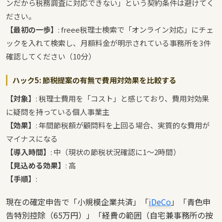
ンだから税務調査に対応できない」という契約条件は避けてく
ださい。
【最初の一歩】
: freee税理士検索で「オンライン対応」にチェ
ックを入れて検索し、月額料金が明示されている事務所を3件
確認してください（10分）
ハック5: 節税提案の有無で費用対効果を比較する
【対象】
: 税理士費用を「コスト」と感じており、費用対効果
に疑問を持っている個人事業主
【効果】
: 年間節税額が顧問料を上回る場合、実質的な費用が
マイナスになる
【導入時間】
: 中（現状の節税状況確認に1〜2時間）
【見込める効果】
: 高
【手順】
:
現在の確定申告で「小規模企業共済」「
iDeCo
」「青色申
告特別控除（65万円）」「経費の範囲（自宅兼事務所の按