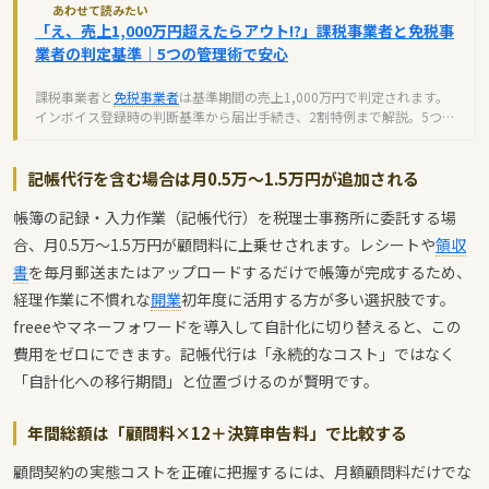
あわせて読みたい
「え、売上1,000万円超えたらアウト!?」課税事業者と免税事
業者の判定基準｜5つの管理術で安心
課税事業者と
免税事業者
は基準期間の売上1,000万円で判定されます。
インボイス登録時の判断基準から届出手続き、2割特例まで解説。5つの
管理術で安心。
記帳代行を含む場合は月0.5万〜1.5万円が追加される
帳簿の記録・入力作業（記帳代行）を税理士事務所に委託する場
合、月0.5万〜1.5万円が顧問料に上乗せされます。レシートや
領収
書
を毎月郵送またはアップロードするだけで帳簿が完成するため、
経理作業に不慣れな
開業
初年度に活用する方が多い選択肢です。
freeeやマネーフォワードを導入して自計化に切り替えると、この
費用をゼロにできます。記帳代行は「永続的なコスト」ではなく
「自計化への移行期間」と位置づけるのが賢明です。
年間総額は「顧問料×12＋決算申告料」で比較する
顧問契約の実態コストを正確に把握するには、月額顧問料だけでな