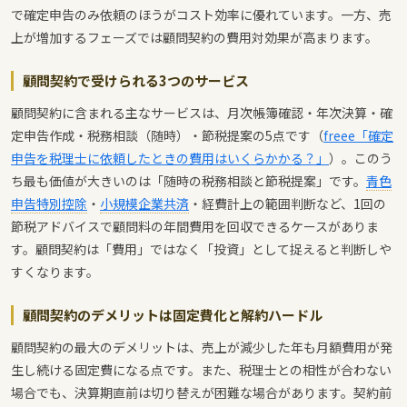
で確定申告のみ依頼のほうがコスト効率に優れています。一方、売
上が増加するフェーズでは顧問契約の費用対効果が高まります。
顧問契約で受けられる3つのサービス
顧問契約に含まれる主なサービスは、月次帳簿確認・年次決算・確
定申告作成・税務相談（随時）・節税提案の5点です（
freee「確定
申告を税理士に依頼したときの費用はいくらかかる？」
）。このう
ち最も価値が大きいのは「随時の税務相談と節税提案」です。
青色
申告特別控除
・
小規模企業共済
・経費計上の範囲判断など、1回の
節税アドバイスで顧問料の年間費用を回収できるケースがありま
す。顧問契約は「費用」ではなく「投資」として捉えると判断しや
すくなります。
顧問契約のデメリットは固定費化と解約ハードル
顧問契約の最大のデメリットは、売上が減少した年も月額費用が発
生し続ける固定費になる点です。また、税理士との相性が合わない
場合でも、決算期直前は切り替えが困難な場合があります。契約前