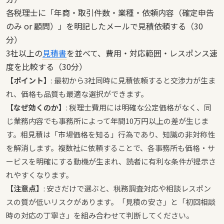
各税理士に「年商・取引件数・業種・依頼内容（確定申告
のみ or 顧問）」を明記したメールで見積依頼する（30
分）
3社以上の
見積書
を並べて、費用・対応範囲・レスポンス速
度を比較する（30分）
【ポイント】
: 最初から3社同時に見積依頼すると交渉力が生ま
れ、価格も品質も最適な選択ができます。
【なぜ効くのか】
: 税理士費用には明確な公定価格がなく、同
じ業務内容でも事務所によって年間10万円以上の差が生じま
す。相見積は「市場価格を知る」行為であり、知識の非対称性
を解消します。複数社に依頼することで、各事務所も価格・サ
ービスを明確にする動機が生まれ、読者に有利な条件が提示さ
れやすくなります。
【注意点】
: 安さだけで選ぶと、税務調査対応や相談レスポン
スの質が低いリスクがあります。「見積の安さ」と「初回相談
時の対応の丁寧さ」を組み合わせて判断してください。