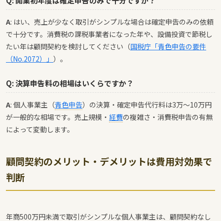
Q: 開業初年度は確定申告のみで十分ですか？
A
: はい、売上が少なく取引がシンプルな場合は確定申告のみの依頼
で十分です。消費税の課税事業者になった年や、設備投資で節税し
たい年は顧問契約を検討してください（
国税庁「青色申告の要件
（No.2072）」
）。
Q: 決算申告料の相場はいくらですか？
A
: 個人事業主（
青色申告
）の決算・確定申告代行料は3万〜10万円
が一般的な相場です。売上規模・
経費
の複雑さ・消費税申告の有無
によって変動します。
顧問契約のメリット・デメリットは費用対効果で
判断
年商500万円未満で取引がシンプルな個人事業主は、顧問契約なし