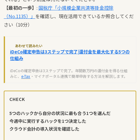
【最初の一歩】
:
国税庁「小規模企業共済等掛金控除
（No.1135）」
を確認し、現在活用できているか照合してくだ
さい（10分）
あわせて読みたい
iDeCo確定申告は3ステップで完了|還付金を最大化する5つの
仕組み
iDeCoの確定申告は3ステップで完了。年間数万円の還付金を得る仕組
みと、
e-Tax
・マイナポータル連携で簡単申告する方法を解説します。
CHECK
5つのハックから自分の状況に最も合う1つを選んだ
今週中に実行するハックを1つ決定した
クラウド会計の導入状況を確認した