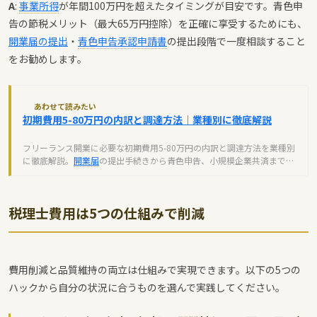
A
:
事業所得
が年間100万円を超えたタイミングが目安です。青色申
告の節税メリット（最大65万円控除）を正確に享受するためにも、
開業届の提出
・
青色申告承認申請書
の提出段階で一度相談すること
をお勧めします。
あわせて読みたい
初期費用5-80万円の内訳と調達方法｜業種別に徹底解説
フリーランス開業に必要な初期費用5-80万円の内訳と調達方法を業種別
に徹底解説。
開業届
の提出手続きから青色申告、小規模企業共済まで、
独立前に知るべき全ノウハウ。
税理士費用は5つの仕組みで削減
費用削減と品質維持の両立は仕組みで実現できます。以下の5つの
ハックから自分の状況に合うものを選んで実践してください。