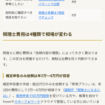
4分
参考にしたい
パターンで比較
契約前に確認すべき
税理士依頼は7項目
3分
項目を知りたい
でチェック
税理士費用は4種類で相場が変わる
税理士に頼む費用は「依頼内容の種類」によって大きく異なりま
す。この区分を把握するだけで、無駄な出費を防ぐ判断ができま
す。
確定申告のみ依頼は年3万〜6万円が目安
確定申告書の作成・提出代行のみを依頼する「単発プラン」は、年
1回の費用として3万〜6万円が相場です（
国税庁「税理士になるに
は」
）。
青色申告で65万円控除
を受けている方や、帳簿を自分で
freeeや
マネーフォワード
クラウドで管理している方に向いていま