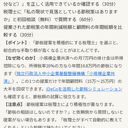
分など）」を正しく活用できているか確認する（30分）
税理士に「私の現状で見落としている節税策はあります
か」と初回相談（無料）で質問する（60分）
提案された節税策の年間削減税額と顧問料の年間総額を比
較する（30分）
【ポイント】
: 「節税提案を積極的にする税理士」を選ぶと、
総合的な手取り額が高くなることがほとんどです。
【なぜ効くのか】
: 小規模企業共済への月7万円の掛け金は所得
控除になり、所得税率20%の方なら年間16.8万円の節税になり
ます（
独立行政法人中小企業基盤整備機構「小規模企業共
済」
）。この1つの提案だけで年間顧問料（15万〜25万円）の
大半を回収できます。
iDeCoを活用した節税シミュレーション
も確認すると、節税額の試算に役立ちます。
【注意点】
: 節税提案は税理士により積極性が異なります。
「節税の相談はしないのですか？」と依頼側から質問しないと
提案がない場合もあります。「税理士がすべて自動的に教えて
くれる」という前提は持たないでください。