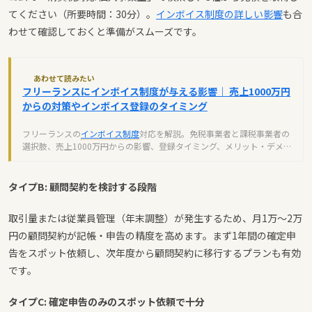
てください（所要時間：30分）。
インボイス制度の詳しい影響
も合
わせて確認しておくと準備がスムーズです。
あわせて読みたい
フリーランスにインボイス制度が与える影響｜ 売上1000万円
からの対策やインボイス登録のタイミング
フリーランスの
インボイス制度
対応を解説。免税事業者と課税事業者の
選択肢、売上1000万円からの影響、登録タイミング、メリット・デメリ
ットまで詳しく紹介します。
タイプB: 顧問契約を検討する段階
取引量または従業員管理（年末調整）が発生するため、月1万〜2万
円の顧問契約が記帳・申告の精度を高めます。まず1年間の確定申
告をスポット依頼し、次年度から顧問契約に移行するプランも有効
です。
タイプC: 確定申告のみのスポット依頼で十分