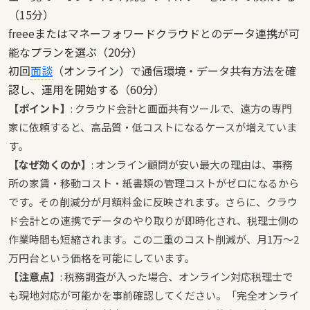
（15分）
freeeまたはマネーフォワードクラウドとのデータ連携が可
能なプランを選ぶ（20分）
初回
面談
（オンライン）で通信環境・データ共有方法を確
認し、運用を開始する（60分）
【ポイント】
: クラウド会計と画面共有ツールで、遠方の専門
家に依頼すると、高品質・低コストになるケースが増えていま
す。
【なぜ効くのか】
: オンライン顧問が安い最大の理由は、事務
所の家賃・移動コスト・紙書類の管理コストがゼロになるから
です。その削減分が月額料金に反映されます。さらに、クラウ
ド会計との連携でデータのやり取りが即時化され、税理士側の
作業時間も短縮されます。この二重のコスト削減が、月1万〜2
万円台という価格を可能にしています。
【注意点】
: 税務調査が入った場合、オンライン対応税理士で
も現地対応が可能かを事前確認してください。「完全オンライ