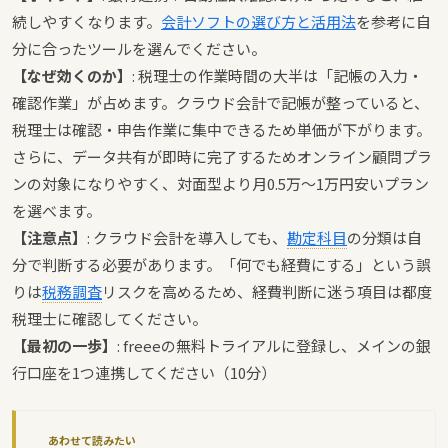
続しやすくなります。
会計ソフトの選び方と活用法
を参考に自
分に合ったツールを選んでください。
【なぜ効くのか】
: 税理士の作業時間の大半は「記帳の入力・
確認作業」が占めます。クラウド会計で記帳が整っていると、
税理士は確認・申告作業に集中できるため単価が下がります。
さらに、データ共有が即時に完了するためオンライン顧問プラ
ンの対象になりやすく、対面型より月0.5万〜1万円安いプラン
を選べます。
【注意点】
: クラウド会計を導入しても、
勘定科目
の分類は自
分で判断する必要があります。「何でも経費にする」という誤
りは
税務調査
リスクを高めるため、経費判断に迷う項目は都度
税理士に確認してください。
【最初の一歩】
: freeeの無料トライアルに登録し、メインの銀
行口座を1つ連携してください（10分）
あわせて読みたい