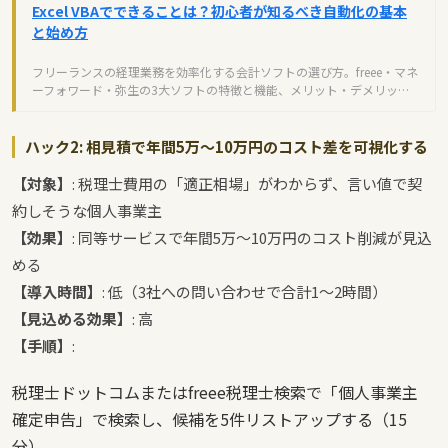
Excel VBAでできることは？初心者が知るべき自動化の基本
と始め方
フリーランスの経理業務を効率化する会計ソフトの選び方。freee・マネ
ーフォワード・弥生の3大ソフトの特徴と機能、メリット・デメリット
を初心者向けに解説します。
ハック2: 相見積で年間5万〜10万円のコスト差を可視化する
【対象】
: 税理士費用の「適正相場」がわからず、言い値で契
約しそうな個人事業主
【効果】
: 同等サービスで年間5万〜10万円のコスト削減が見込
める
【導入時間】
: 低（3社への問い合わせで合計1〜2時間）
【見込める効果】
: 高
【手順】
:
税理士ドットコムまたはfreee税理士検索で「個人事業主
確定申告」で検索し、候補を5件リストアップする（15
分）