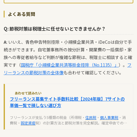
よくある質問
Q: 節税対策は税理士に任せないとできませんか？
A
: いいえ、青色申告特別控除・小規模企業共済・iDeCoは自分で手
続きができます。自宅兼事務所の按分計算・開業費の一括償却・家
族への専従者給与など判断が複雑な節税は、税理士に相談すると確
実です（
国税庁「小規模企業共済等掛金控除（No.1135）」
）。
フ
リーランスの節税対策の全体像
も合わせて確認してください。
あわせて読みたい
フリーランス募集サイト手数料比較【2024年版】7サイトの
単価一覧で損しない選び方
フリーランスが支払う5種類の税金（所得税・
住民税
・
個人事業税
・消
費税・
固定資産
税）の計算方法と節税対策を完全解説。確定申告での控
除活用や経費計上で税負担を減らすコツを紹介します。