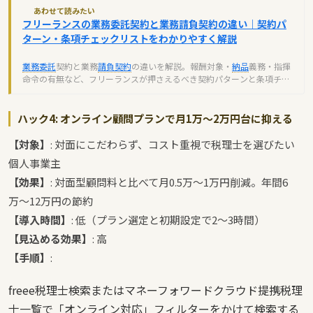
あわせて読みたい
フリーランスの業務委託契約と業務請負契約の違い｜契約パ
ターン・条項チェックリストをわかりやすく解説
業務委託
契約と業務
請負契約
の違いを解説。報酬対象・
納品
義務・指揮
命令の有無など、フリーランスが押さえるべき契約パターンと条項チェ
ックリストを紹介します。
ハック4: オンライン顧問プランで月1万〜2万円台に抑える
【対象】
: 対面にこだわらず、コスト重視で税理士を選びたい
個人事業主
【効果】
: 対面型顧問料と比べて月0.5万〜1万円削減。年間6
万〜12万円の節約
【導入時間】
: 低（プラン選定と初期設定で2〜3時間）
【見込める効果】
: 高
【手順】
:
freee税理士検索またはマネーフォワードクラウド提携税理
士一覧で「オンライン対応」フィルターをかけて検索する