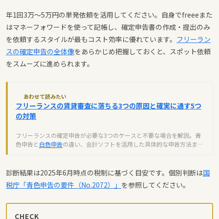
年1回3万〜5万円の単発依頼を活用してください。自身でfreeeまた
はマネーフォワードを使って記帳し、確定申告書の作成・提出のみ
を依頼するスタイルが最もコスト効率に優れています。
フリーラン
スの確定申告の全体像
をあらかじめ把握しておくと、スポット依頼
をスムーズに進められます。
あわせて読みたい
フリーランスの賃貸審査に落ちる3つの原因と確実に通す5つ
の対策
フリーランスの確定申告が必要な3つのケースと不要な場合を解説。青
色申告と
白色申告
の違い、会計ソフトを活用した具体的な申告方法まで
初心者向けに紹介します。
診断結果は2025年6月時点の税制に基づく目安です。個別判断は
国
税庁「青色申告の要件（No.2072）」
を参照してください。
CHECK