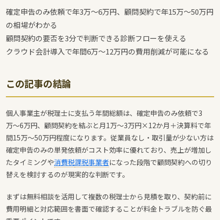
確定申告のみ依頼で年3万〜6万円、顧問契約で年15万〜50万円
の相場がわかる
顧問契約の要否を3分で判断できる診断フローを使える
クラウド会計導入で年間6万〜12万円の費用削減が可能になる
この記事の結論
個人事業主が税理士に支払う年間総額は、確定申告のみ依頼で3
万〜6万円、顧問契約を結ぶと月1万〜3万円×12か月＋決算料で年
間15万〜50万円程度になります。従業員なし・取引量が少ない方は
確定申告のみの単発依頼がコスト効率に優れており、売上が増加し
たタイミングや
消費税
課税事業者
になった段階で顧問契約への切り
替えを検討するのが現実的な判断です。
まずは無料相談を活用して複数の税理士から見積を取り、契約前に
費用明細と対応範囲を書面で確認することが料金トラブルを防ぐ最