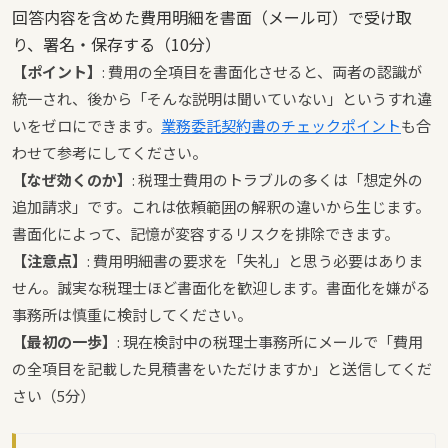
回答内容を含めた費用明細を書面（メール可）で受け取
り、署名・保存する（10分）
【ポイント】
: 費用の全項目を書面化させると、両者の認識が
統一され、後から「そんな説明は聞いていない」というすれ違
いをゼロにできます。
業務委託契約書のチェックポイント
も合
わせて参考にしてください。
【なぜ効くのか】
: 税理士費用のトラブルの多くは「想定外の
追加請求」です。これは依頼範囲の解釈の違いから生じます。
書面化によって、記憶が変容するリスクを排除できます。
【注意点】
: 費用明細書の要求を「失礼」と思う必要はありま
せん。誠実な税理士ほど書面化を歓迎します。書面化を嫌がる
事務所は慎重に検討してください。
【最初の一歩】
: 現在検討中の税理士事務所にメールで「費用
の全項目を記載した見積書をいただけますか」と送信してくだ
さい（5分）