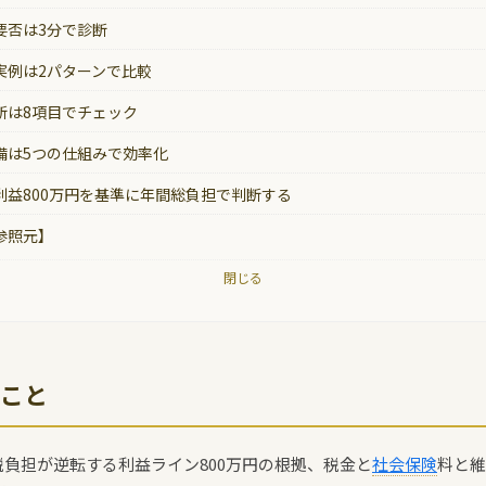
要否は3分で診断
実例は2パターンで比較
断は8項目でチェック
備は5つの仕組みで効率化
利益800万円を基準に年間総負担で判断する
参照元】
閉じる
こと
税負担が逆転する利益ライン800万円の根拠、税金と
社会保険
料と維