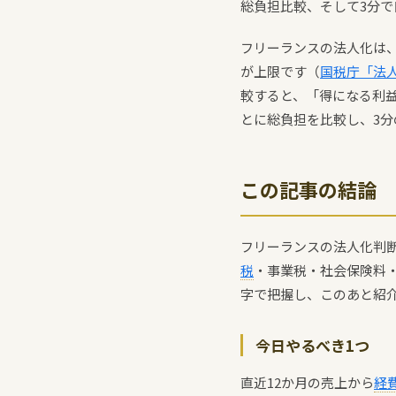
総負担比較、そして3分
フリーランスの法人化は、
が上限です（
国税庁「法
較すると、「得になる利
とに総負担を比較し、3
この記事の結論
フリーランスの法人化判断
税
・事業税・社会保険料
字で把握し、このあと紹
今日やるべき1つ
直近12か月の売上から
経