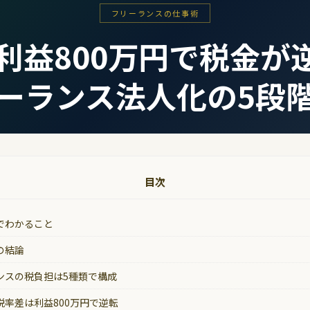
フリーランスの仕事術
利益800万円で税金が逆
ーランス法人化の5段
目次
でわかること
の結論
ンスの税負担は5種類で構成
税率差は利益800万円で逆転