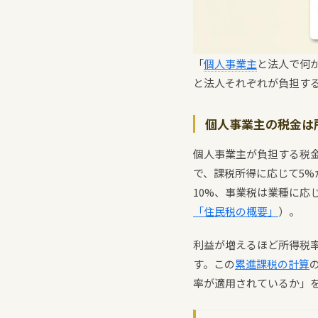
「
個人事業主
と法人で何
と法人それぞれが負担す
個人事業主の税金は
個人事業主が負担する税
で、課税所得に応じて5%
10%、事業税は業種に応
「住民税の概要」
）。
利益が増えるほど所得税
す。この
累進課税の計算
率が適用されているか」