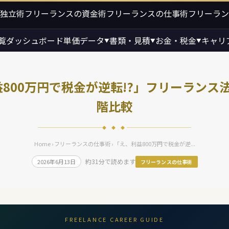
独立術
フリーランスの資金術
フリーランスの仕事術
フリーラン
覧
ダッシュボード
単価データ
書類・見積
お金・税金
キャリ
▼
▼
▼
800万円で税金が逆転!?」フリーランス
階比較
◆ ◆ ◆
Home
›
フリーランスの仕事術
› 「え、利益800万円で税金が逆...
約31分で読めます
2026年6月13日
フリーランスの仕事術
FREELANCE CAREER GUIDE