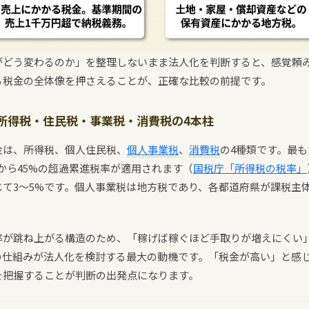
がどう変わるのか」を整理しないまま法人化を判断すると、感覚頼
る税金の全体像を押さえることが、正確な比較の前提です。
所得税・住民税・事業税・消費税の4本柱
金は、所得税、個人住民税、
個人事業税
、
消費税
の4種類です。最
から45%の超過累進税率が適用されます（
国税庁「所得税の税率」
じて3〜5%です。個人事業税は地方税であり、各都道府県が課税主
率が跳ね上がる構造のため、「稼げば稼ぐほど手取りが増えにくい
の仕組みが法人化を検討する最大の動機です。「税金が高い」と感
を把握することが判断の出発点になります。