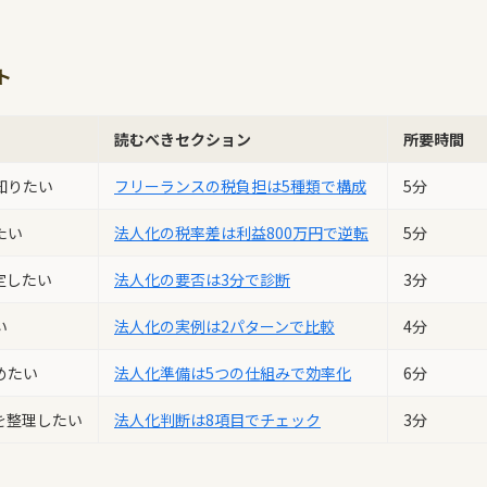
。
ト
読むべきセクション
所要時間
知りたい
フリーランスの税負担は5種類で構成
5分
たい
法人化の税率差は利益800万円で逆転
5分
定したい
法人化の要否は3分で診断
3分
い
法人化の実例は2パターンで比較
4分
めたい
法人化準備は5つの仕組みで効率化
6分
を整理したい
法人化判断は8項目でチェック
3分