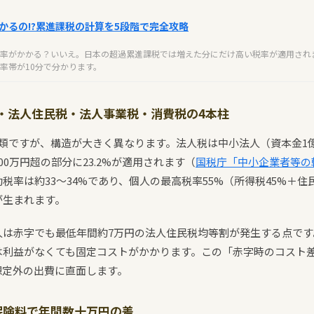
かるの!?累進課税の計算を5段階で完全攻略
率がかかる？いいえ。日本の超過累進課税では増えた分にだけ高い税率が適用され
率帯が10分で分かります。
・法人住民税・法人事業税・消費税の4本柱
類ですが、構造が大きく異なります。法人税は中小法人（資本金1億
00万円超の部分に23.2%が適用されます（
国税庁「中小企業者等の
税率は約33〜34%であり、個人の最高税率55%（所得税45%＋住
が生まれます。
人は赤字でも最低年間約7万円の法人住民税均等割が発生する点です
は利益がなくても固定コストがかかります。この「赤字時のコスト
想定外の出費に直面します。
保険料で年間数十万円の差