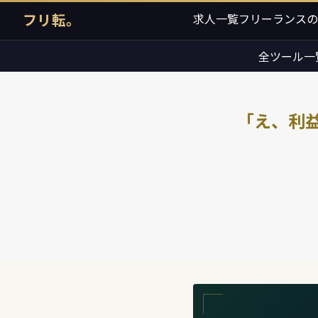
フリ転。
求人一覧
フリーランスの
全ツール一
「え、利益