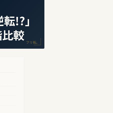
転!?」
階比較
フリ転。