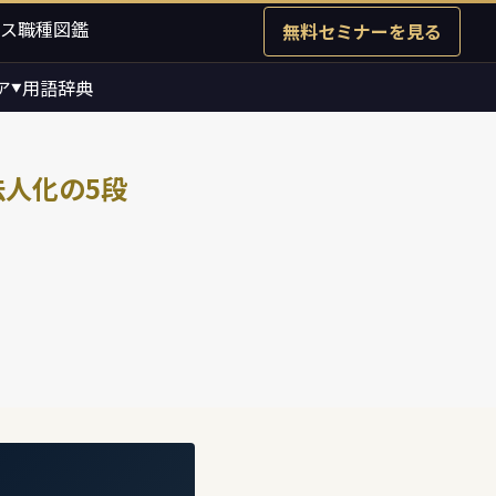
ス職種図鑑
無料セミナーを見る
ア
用語辞典
▼
法人化の5段