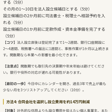
する（5分）
その月の1〜10日を法人設立候補日とする（5分）
設立候補日の2か月前に司法書士・税理士へ相談予約を入
れる（5分）
設立候補日の1か月前に定款作成・資本金準備を完了する
（5分）
【コツ】
法人設立直後は登記完了まで1〜2週間、銀行口座開設に
2〜4週間、税務署への届出に1週間と、事務作業が1か月以上続きま
す。閑散期なら本業への影響を最小化できます。
【注意点】
閑散期でも取引先の決算期や年末年始は避けてくださ
い。銀行や役所の対応が遅れる可能性があります。
【最初の一歩】
今日中にカレンダーを開き、過去3年で売上が最も
少ない月を3つリストアップしてください（10分）。
方法4: 合同会社を選択し設立費用を約14万円削減
【対象】
対外的な信用よりも設立費用を抑えたい個人事業主、また