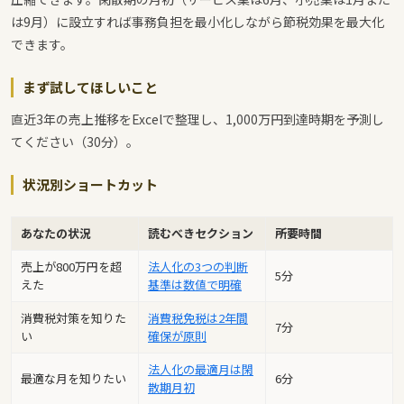
は9月）に設立すれば事務負担を最小化しながら節税効果を最大化
できます。
まず試してほしいこと
直近3年の売上推移をExcelで整理し、1,000万円到達時期を予測し
てください（30分）。
状況別ショートカット
あなたの状況
読むべきセクション
所要時間
売上が800万円を超
法人化の3つの判断
5分
えた
基準は数値で明確
消費税対策を知りた
消費税免税は2年間
7分
い
確保が原則
法人化の最適月は閑
最適な月を知りたい
6分
散期月初