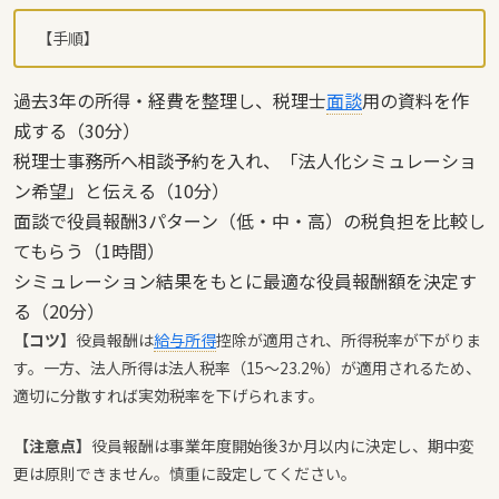
【手順】
過去3年の所得・経費を整理し、税理士
面談
用の資料を作
成する（30分）
税理士事務所へ相談予約を入れ、「法人化シミュレーショ
ン希望」と伝える（10分）
面談で役員報酬3パターン（低・中・高）の税負担を比較し
てもらう（1時間）
シミュレーション結果をもとに最適な役員報酬額を決定す
る（20分）
【コツ】
役員報酬は
給与所得
控除が適用され、所得税率が下がりま
す。一方、法人所得は法人税率（15〜23.2%）が適用されるため、
適切に分散すれば実効税率を下げられます。
【注意点】
役員報酬は事業年度開始後3か月以内に決定し、期中変
更は原則できません。慎重に設定してください。