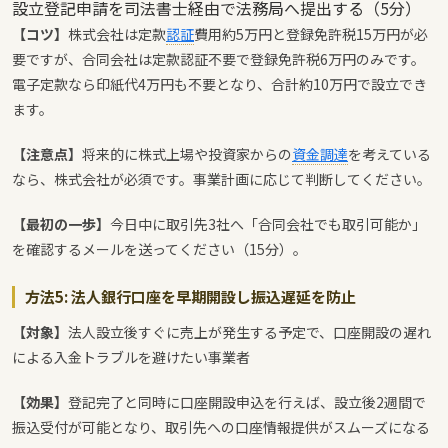
設立登記申請を司法書士経由で法務局へ提出する（5分）
【コツ】
株式会社は定款
認証
費用約5万円と登録免許税15万円が必
要ですが、合同会社は定款認証不要で登録免許税6万円のみです。
電子定款なら印紙代4万円も不要となり、合計約10万円で設立でき
ます。
【注意点】
将来的に株式上場や投資家からの
資金調達
を考えている
なら、株式会社が必須です。事業計画に応じて判断してください。
【最初の一歩】
今日中に取引先3社へ「合同会社でも取引可能か」
を確認するメールを送ってください（15分）。
方法5: 法人銀行口座を早期開設し振込遅延を防止
【対象】
法人設立後すぐに売上が発生する予定で、口座開設の遅れ
による入金トラブルを避けたい事業者
【効果】
登記完了と同時に口座開設申込を行えば、設立後2週間で
振込受付が可能となり、取引先への口座情報提供がスムーズになる