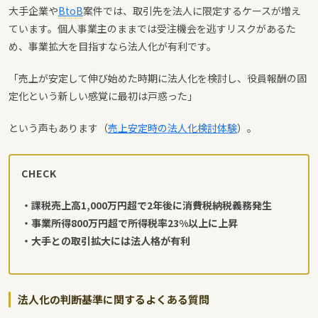
大手企業や
BtoB
案件では、取引先を法人に限定するケースが増え
ています。個人事業主のままでは受注機会を逃すリスクがあるた
め、事業拡大を目指すなら法人化が有利です。
「売上が安定して伸び始めた時期に法人化を検討し、役員報酬の固
定化という新しい感覚に最初は戸惑った」
という声もあります（
売上安定時の法人化検討体験
）。
CHECK
・課税売上高1,000万円超で2年後に消費税納税義務発生
・事業所得800万円超で所得税率23%以上に上昇
・大手との取引拡大には法人格が有利
法人化の判断基準に関するよくある質問