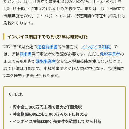
たとえば、1月1日設立で事業年度12か月の場合、1〜6月の売上を
1,000万円以下に抑えれば2期目も免税です。または、1月1日設立で
事業年度を7か月（1〜7月）とすれば、特定期間が存在せず2期目も
免税となります。
インボイス制度下でも免税2年は維持可能
2023年10月開始の
適格請求書
等保存方式（
インボイス制度
）で
は、適格
請求書
発行事業者の登録が必要です。ただし
免税事業者
の
ままでも取引先が
課税事業者
なら仕入税額控除が使えないだけで、
取引自体は可能です。小規模事業者や個人顧客中心なら、免税期間
2年を優先する選択もあります。
CHECK
・資本金1,000万円未満で最大2年間免税
・特定期間の売上も1,000万円以下に抑える
・インボイス登録は取引先要件を確認してから判断