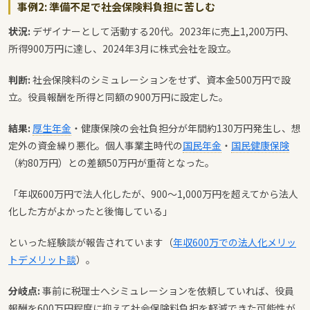
事例2: 準備不足で社会保険料負担に苦しむ
状況:
デザイナーとして活動する20代。2023年に売上1,200万円、
所得900万円に達し、2024年3月に株式会社を設立。
判断:
社会保険料のシミュレーションをせず、資本金500万円で設
立。役員報酬を所得と同額の900万円に設定した。
結果:
厚生年金
・健康保険の会社負担分が年間約130万円発生し、想
定外の資金繰り悪化。個人事業主時代の
国民年金
・
国民健康保険
（約80万円）との差額50万円が重荷となった。
「年収600万円で法人化したが、900〜1,000万円を超えてから法人
化した方がよかったと後悔している」
といった経験談が報告されています（
年収600万での法人化メリッ
トデメリット談
）。
分岐点:
事前に税理士へシミュレーションを依頼していれば、役員
報酬を600万円程度に抑えて社会保険料負担を軽減できた可能性が