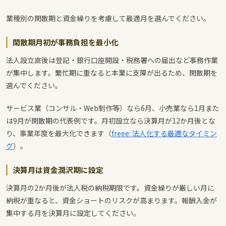
業種別の閑散期と資金繰りを考慮して最適月を選んでください。
閑散期月初が事務負担を最小化
法人設立直後は登記・銀行口座開設・税務署への届出など事務作業
が集中します。繁忙期に重なると本業に支障が出るため、閑散期を
選んでください。
サービス業（コンサル・Web制作等）なら6月、小売業なら1月また
は9月が閑散期の代表例です。月初設立なら決算月が12か月後とな
り、事業年度を最大化できます（
freee: 法人化する最適なタイミン
グ
）。
決算月は資金潤沢期に設定
決算月の2か月後が法人税の納税期限です。資金繰りが厳しい月に
納税が重なると、資金ショートのリスクが高まります。報酬入金が
集中する月を決算月に設定してください。