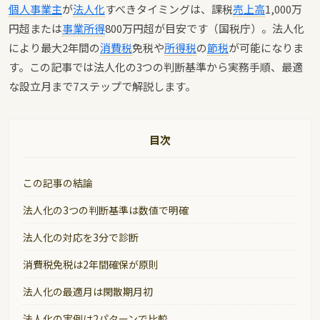
個人事業主
が
法人化
すべきタイミングは、課税
売上高
1,000万
円超または
事業所得
800万円超が目安です（国税庁）。法人化
により最大2年間の
消費税
免税や
所得税
の
節税
が可能になりま
す。この記事では法人化の3つの判断基準から実務手順、最適
な設立月まで7ステップで解説します。
目次
この記事の結論
法人化の3つの判断基準は数値で明確
法人化の対応を3分で診断
消費税免税は2年間確保が原則
法人化の最適月は閑散期月初
法人化の実例は2パターンで比較