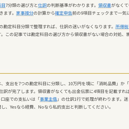
科目
7分類の選び方と
仕訳
の判断基準がわかります。
領収書
がなくて
きます。
家事按分
の計算から
確定申告
前の9項目チェックまで一気
つの勘定科目分類で整理すれば、仕訳の迷いがなくなります。
所得税
す。この記事では勘定科目の選び方から領収書がない場合の対処、
、支出を7つの勘定科目に分類し、10万円を境に「消耗品費」か
の仕訳が完了します。領収書がなくても出金伝票に4項目を記載すれ
ト口座での支払いは「
事業主借
」の仕訳1行で処理が終わります。
し、Yesなら経費、Noなら私的支出と判断してください。