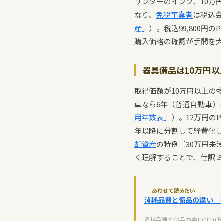
リンターのインク、10万
なり、
免税事業者
は税込
産」
）。税込99,800
購入価格の確認が手間を
器具備品は10万円
取得価額が10万円以上の
車なら6年（普通自動車）
用年数表」
）。12万円の
年以降に分割して経費化し
却資産
の特例（30万円未
く理解することで、仕訳
あわせて読みたい
消耗品費と備品の違い｜
消耗品費と備品の違いは10