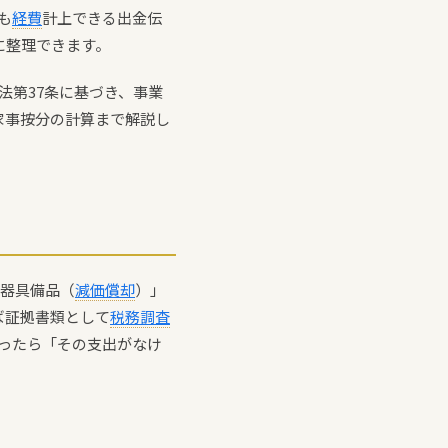
も
経費
計上できる出金伝
に整理できます。
法第37条に基づき、事業
家事按分の計算まで解説し
「器具備品（
減価償却
）」
ば証拠書類として
税務調査
迷ったら「その支出がなけ