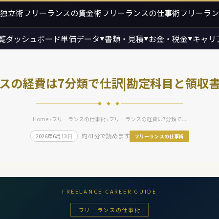
独立術
フリーランスの資金術
フリーランスの仕事術
フリーラン
覧
ダッシュボード
単価データ
書類・見積
お金・税金
キャリ
▼
▼
▼
スの経費は7分類で仕訳|勘定科目と領収
◆ ◆ ◆
Home
›
フリーランスの仕事術
› フリーランスの経費は7分類で...
約41分で読めます
2026年6月13日
フリーランスの仕事術
FREELANCE CAREER GUIDE
フリーランスの仕事術