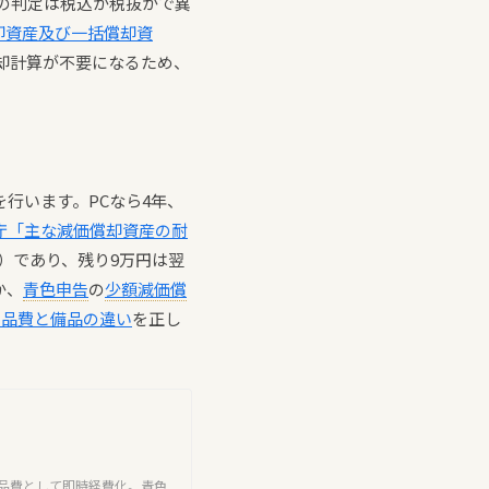
」の判定は税込か税抜かで異
却資産及び一括償却資
償却計算が不要になるため、
行います。PCなら4年、
庁「主な減価償却資産の耐
年）であり、残り9万円は翌
か、
青色申告
の
少額減価償
耗品費と備品の違い
を正し
耗品費として即時経費化。青色