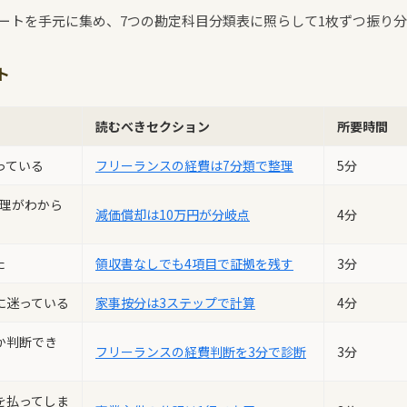
ートを手元に集め、7つの勘定科目分類表に照らして1枚ずつ振り分
ト
読むべきセクション
所要時間
っている
フリーランスの経費は7分類で整理
5分
処理がわから
減価償却は10万円が分岐点
4分
た
領収書なしでも4項目で証拠を残す
3分
に迷っている
家事按分は3ステップで計算
4分
か判断でき
フリーランスの経費判断を3分で診断
3分
を払ってしま