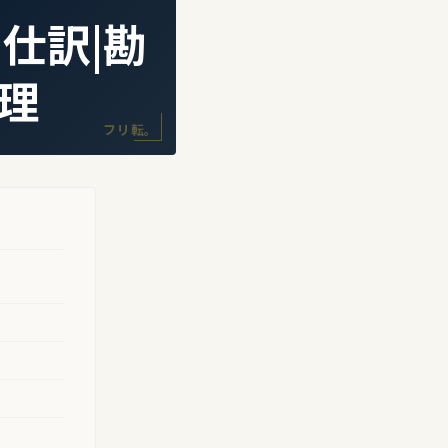
仕訳|勘
理
フリ転。