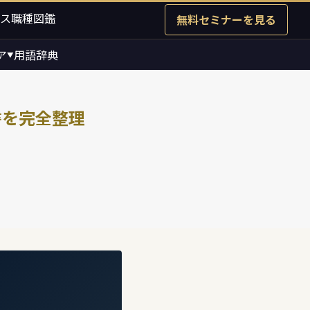
ス職種図鑑
無料セミナーを見る
ア
用語辞典
▼
書を完全整理