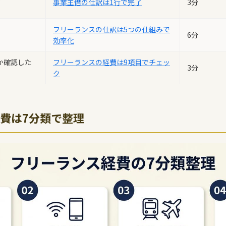
事業主借の仕訳は1行で完了
3分
フリーランスの仕訳は5つの仕組みで
6分
効率化
か確認した
フリーランスの経費は9項目でチェッ
3分
ク
費は7分類で整理