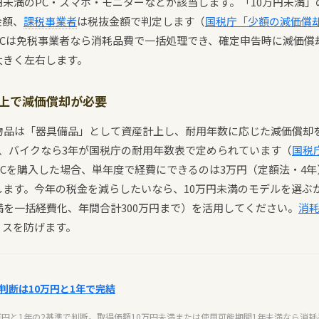
円未満のPC・スマホ・モニターなどが該当します。「10万円未満
金額、
課税事業者
は税抜金額で判定します（
国税庁「少額の減価償
円のPCは免税事業者なら消耗品費で一括処理でき、確定申告時に減価
大きく左右します。
以上で減価償却が必要
物品は「器具備品」として資産計上し、耐用年数に応じた減価償却を
、バイクなら3年が国税庁の耐用年数表で定められています（
国税
PCを購入した場合、単年度で経費にできるのは3万円（定額法・4
ます。今年の税金を減らしたいなら、10万円未満のモデルを選ぶ
満を一括経費化、年間合計300万円まで）を活用してください。
消
ミスを防げます。
判断は10万円と1年で完結
万円と1年の2基準で判断。取得価額10万円未満または使用可能期間1年未満なら消