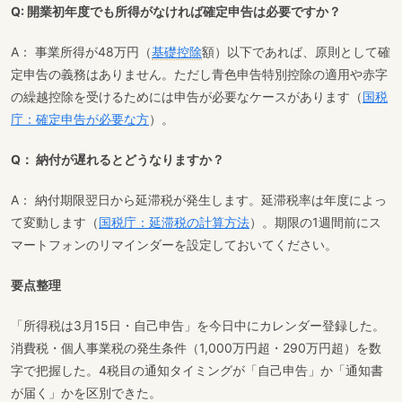
Q: 開業初年度でも所得がなければ確定申告は必要ですか？
A： 事業所得が48万円（
基礎控除
額）以下であれば、原則として確
定申告の義務はありません。ただし青色申告特別控除の適用や赤字
の繰越控除を受けるためには申告が必要なケースがあります（
国税
庁：確定申告が必要な方
）。
Q： 納付が遅れるとどうなりますか？
A： 納付期限翌日から延滞税が発生します。延滞税率は年度によっ
て変動します（
国税庁：延滞税の計算方法
）。期限の1週間前にス
マートフォンのリマインダーを設定しておいてください。
要点整理
「所得税は3月15日・自己申告」を今日中にカレンダー登録した。
消費税・個人事業税の発生条件（1,000万円超・290万円超）を数
字で把握した。4税目の通知タイミングが「自己申告」か「通知書
が届く」かを区別できた。