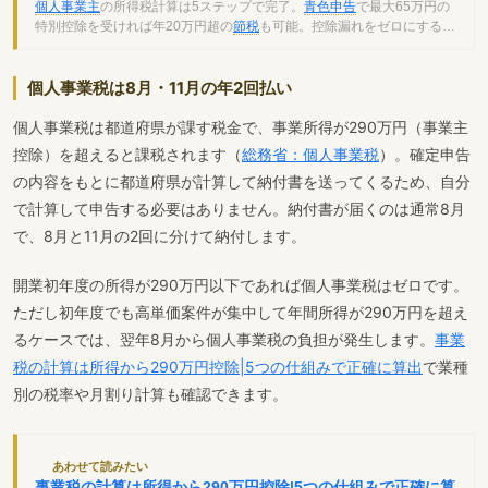
個人事業主
の所得税計算は5ステップで完了。
青色申告
で最大65万円の
特別控除を受ければ年20万円超の
節税
も可能。控除漏れをゼロにするチ
ェックリストも掲載。
個人事業税は8月・11月の年2回払い
個人事業税は都道府県が課す税金で、事業所得が290万円（事業主
控除）を超えると課税されます（
総務省：個人事業税
）。確定申告
の内容をもとに都道府県が計算して納付書を送ってくるため、自分
で計算して申告する必要はありません。納付書が届くのは通常8月
で、8月と11月の2回に分けて納付します。
開業初年度の所得が290万円以下であれば個人事業税はゼロです。
ただし初年度でも高単価案件が集中して年間所得が290万円を超え
るケースでは、翌年8月から個人事業税の負担が発生します。
事業
税の計算は所得から290万円控除|5つの仕組みで正確に算出
で業種
別の税率や月割り計算も確認できます。
あわせて読みたい
事業税の計算は所得から290万円控除|5つの仕組みで正確に算