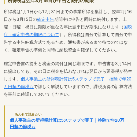
所得税は翌年3月15日が申告と納付の期限
所得税は1月1日から12月31日までの事業所得を集計し、翌年2月16
日から3月15日の
確定申告
期間中に申告と同時に納付します。土
曜・日曜・祝日に期限が重なる年は翌平日が期限になります（
国税
庁：確定申告の期限について
）。所得税は自分で計算して自分で申
告する申告納税方式であるため、通知書が来るまで待つのではな
く、確定申告の準備と同時に納税資金を確保してください。
確定申告書の提出と税金の納付は同じ期限です。申告書を3月14日
に提出しても、その日に税金を払わなければ翌日から延滞税が発生
します。
個人事業主の所得税計算は5ステップで完了｜控除で年20
万円超の節税も
で詳しく解説していますので、課税所得の計算方法
を事前に確認しておいてください。
あわせて読みたい
個人事業主の所得税計算は5ステップで完了｜控除で年20万
円超の節税も