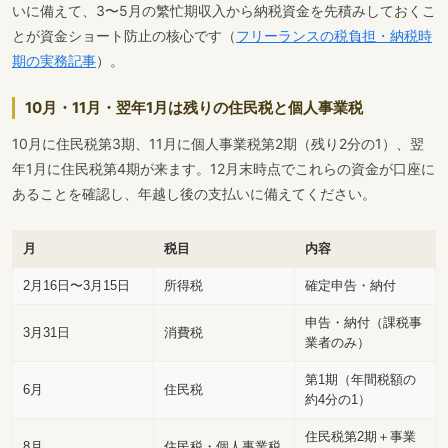
いに備えて、3〜5月の繁忙期収入から納税資金を先積みしておくこ
とが資金ショート防止の核心です（
フリーランスの税負担・納税時
期の実務記事
）。
10月・11月・翌年1月は残りの住民税と個人事業税
10月に住民税第3期、11月に個人事業税第2期（残り2分の1）、翌
年1月に住民税第4期が来ます。12月末時点でこれらの資金が口座に
あることを確認し、年越し後の支払いに備えてください。
月
税目
内容
2月16日〜3月15日
所得税
確定申告・納付
申告・納付（課税事
3月31日
消費税
業者のみ）
第1期（年間税額の
6月
住民税
約4分の1）
住民税第2期＋事業
8月
住民税・個人事業税