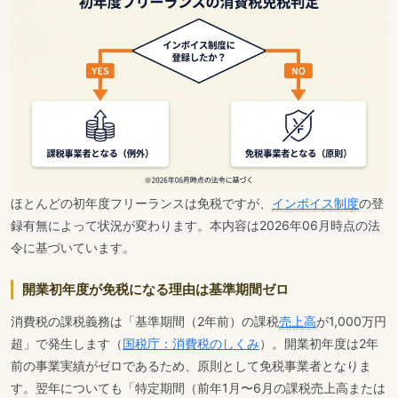
ほとんどの初年度フリーランスは免税ですが、
インボイス制度
の登
録有無によって状況が変わります。本内容は2026年06月時点の法
令に基づいています。
開業初年度が免税になる理由は基準期間ゼロ
消費税の課税義務は「基準期間（2年前）の課税
売上高
が1,000万円
超」で発生します（
国税庁：消費税のしくみ
）。開業初年度は2年
前の事業実績がゼロであるため、原則として免税事業者となりま
す。翌年についても「特定期間（前年1月〜6月の課税売上高または