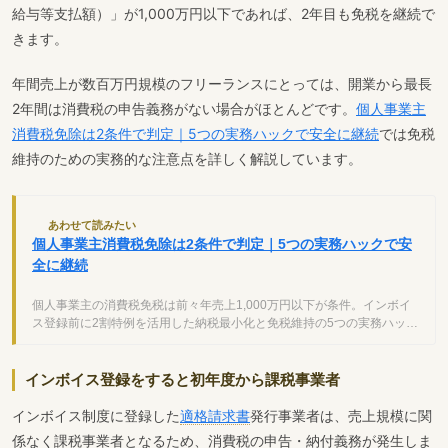
給与等支払額）」が1,000万円以下であれば、2年目も免税を継続で
きます。
年間売上が数百万円規模のフリーランスにとっては、開業から最長
2年間は消費税の申告義務がない場合がほとんどです。
個人事業主
消費税免除は2条件で判定｜5つの実務ハックで安全に継続
では免税
維持のための実務的な注意点を詳しく解説しています。
あわせて読みたい
個人事業主消費税免除は2条件で判定｜5つの実務ハックで安
全に継続
個人事業主の消費税免税は前々年売上1,000万円以下が条件。インボイ
ス登録前に2割特例を活用した納税最小化と免税維持の5つの実務ハック
を解説します。
インボイス登録をすると初年度から課税事業者
インボイス制度に登録した
適格請求書
発行事業者は、売上規模に関
係なく課税事業者となるため、消費税の申告・納付義務が発生しま