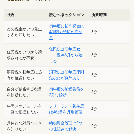
状況
読むべきセクション
所要時間
初年度に払う税金は
どの税金がいつ発生
4種類で時期が異な
3分
するか知りたい
る
住民税は初年度ゼ
住民税がいつから請
ロ・翌年6月から始
3分
求されるか不安
まる
消費税を初年度に払
消費税は初年度原則
3分
うか確認したい
免税だが例外あり
自分が該当する税目
初年度の納税義務を
3分
を診断したい
3分で診断
年間スケジュールを
フリーランス初年度
4分
一覧で把握したい
は4税目を月別管理
具体的な対策ハック
納税資金管理は5つ
5分
を知りたい
の仕組みで解決