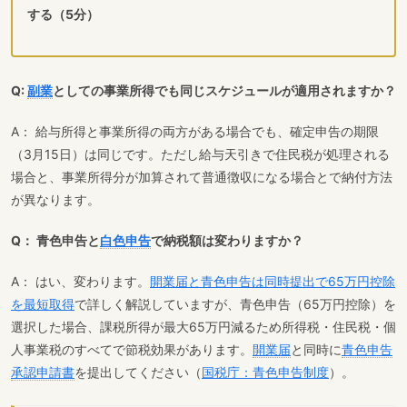
する（5分）
Q:
副業
としての事業所得でも同じスケジュールが適用されますか？
A： 給与所得と事業所得の両方がある場合でも、確定申告の期限
（3月15日）は同じです。ただし給与天引きで住民税が処理される
場合と、事業所得分が加算されて普通徴収になる場合とで納付方法
が異なります。
Q： 青色申告と
白色申告
で納税額は変わりますか？
A： はい、変わります。
開業届と青色申告は同時提出で65万円控除
を最短取得
で詳しく解説していますが、青色申告（65万円控除）を
選択した場合、課税所得が最大65万円減るため所得税・住民税・個
人事業税のすべてで節税効果があります。
開業届
と同時に
青色申告
承認申請書
を提出してください（
国税庁：青色申告制度
）。