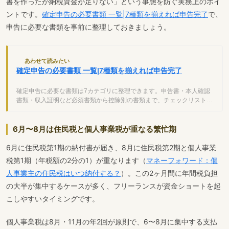
書を作ったが納税資金が足りない」という事態を防ぐ実務上のポイ
ントです。
確定申告の必要書類 一覧|7種類を揃えれば申告完了
で、
申告に必要な書類を事前に整理しておきましょう。
あわせて読みたい
確定申告の必要書類 一覧|7種類を揃えれば申告完了
確定申告に必要な書類は7カテゴリに整理できます。申告書・本人確認
書類・収入証明など必須書類から控除別の書類まで、チェックリストで
漏れなく準備する方法を解説します。
6月〜8月は住民税と個人事業税が重なる繁忙期
6月に住民税第1期の納付書が届き、8月に住民税第2期と個人事業
税第1期（年税額の2分の1）が重なります（
マネーフォワード：個
人事業主の住民税はいつ納付する？
）。この2ヶ月間に年間税負担
の大半が集中するケースが多く、フリーランスが資金ショートを起
こしやすいタイミングです。
個人事業税は8月・11月の年2回が原則で、6〜8月に集中する支払