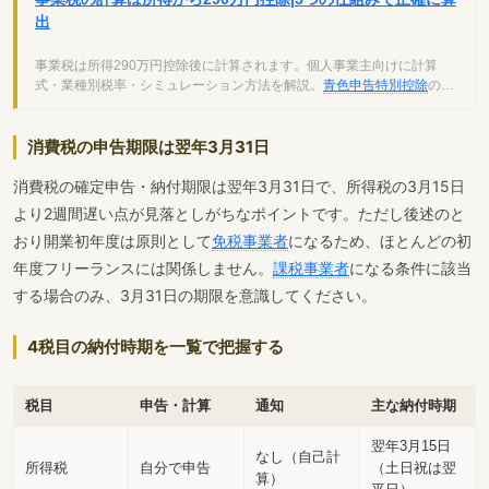
出
事業税は所得290万円控除後に計算されます。個人事業主向けに計算
式・業種別税率・シミュレーション方法を解説。
青色申告特別控除
の足
し戻しなど5つの仕組みで正確に算出できます。
消費税の申告期限は翌年3月31日
消費税の確定申告・納付期限は翌年3月31日で、所得税の3月15日
より2週間遅い点が見落としがちなポイントです。ただし後述のと
おり開業初年度は原則として
免税事業者
になるため、ほとんどの初
年度フリーランスには関係しません。
課税事業者
になる条件に該当
する場合のみ、3月31日の期限を意識してください。
4税目の納付時期を一覧で把握する
税目
申告・計算
通知
主な納付時期
翌年3月15日
なし（自己計
所得税
自分で申告
（土日祝は翌
算）