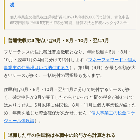
税
個人事業主の住民税は課税所得×10%+均等割5,000円で計算。青色申告
65万円控除で年6.5万円の節税が可能。計算方法と節税ハックを3ステッ
プで解説します。
普通徴収の4回払いは6月・8月・10月・翌年1月
フリーランスの住民税は普通徴収となり、年間税額を6月・8月・
10月・翌年1月の4回に分けて納付します（
マネーフォワード：個人
事業主の住民税はいつ納付する？
）。第1期（6月）が最も金額が大
きいケースが多く、一括納付の選択肢もあります。
住民税は6月・8月・10月・翌年1月に分けて納付するケースが多
く、確定申告が3月で完了したからといって年間の税金が終わりで
はありません。6月以降に住民税、8月・11月に個人事業税が続くた
め、年間を通じた資金確保が欠かせません（
個人事業主の税金スケ
ジュール体験談
）。
退職した年の住民税は在職中の給与から計算される