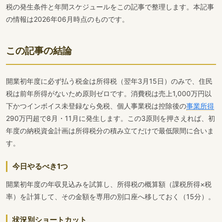
税の発生条件と年間スケジュールをこの記事で整理します。本記事
の情報は2026年06月時点のものです。
この記事の結論
開業初年度に必ず払う税金は所得税（翌年3月15日）のみで、住民
税は前年所得がないため原則ゼロです。消費税は売上1,000万円以
下かつインボイス未登録なら免税、個人事業税は控除後の
事業所得
290万円超で8月・11月に発生します。この3原則を押さえれば、初
年度の納税資金計画は所得税分の積み立てだけで最低限間に合いま
す。
今日やるべき1つ
開業初年度の年収見込みを試算し、所得税の概算額（課税所得×税
率）を計算して、その金額を専用の別口座へ移しておく（15分）。
状況別ショートカット