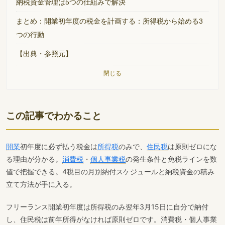
納税資金管理は5つの仕組みで解決
まとめ：開業初年度の税金を計画する：所得税から始める3
つの行動
【出典・参照元】
閉じる
この記事でわかること
開業
初年度に必ず払う税金は
所得税
のみで、
住民税
は原則ゼロにな
る理由が分かる。
消費税
・
個人事業税
の発生条件と免税ラインを数
値で把握できる。4税目の月別納付スケジュールと納税資金の積み
立て方法が手に入る。
フリーランス開業初年度は所得税のみ翌年3月15日に自分で納付
し、住民税は前年所得がなければ原則ゼロです。消費税・個人事業