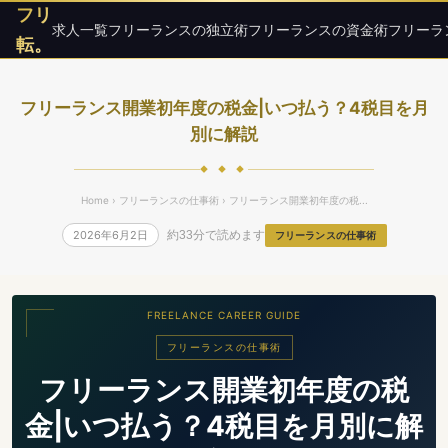
フリ
求人一覧
フリーランスの独立術
フリーランスの資金術
フリーラ
転。
フリーランス開業初年度の税金|いつ払う？4税目を月
別に解説
◆ ◆ ◆
Home
›
フリーランスの仕事術
› フリーランス開業初年度の税...
2026年6月2日
約33分で読めます
フリーランスの仕事術
FREELANCE CAREER GUIDE
フリーランスの仕事術
フリーランス開業初年度の税
金|いつ払う？4税目を月別に解