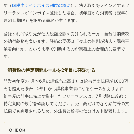
す（
国税庁：インボイス制度の概要
）。法人取引をメインとするフ
リーランスがインボイス登録した場合、初年度から消費税（翌年3
月31日期限）を納める義務が生じます。
登録すれば取引先が仕入税額控除を受けられる一方、自分は消費税
の納付義務を負います。登録の要否は「売上の何割が法人・課税事
業者向けか」という比率で判断するのが実務上の合理的な基準で
す。
消費税の特定期間ルールを2年目に確認する
開業初年度の1月〜6月の課税売上高または給与等支払額が1,000万
円を超えた場合、2年目から課税事業者になるケースがあります。
初年度の前半に売上が集中したフリーランスは、7月以降に改めて
特定期間の数字を確認してください。売上高だけでなく給与等の支
払額でも判定されるため、外注費と給与の仕分け方も影響します。
CHECK