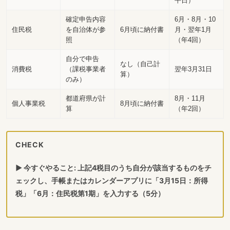
平日）
確定申告内容
6月・8月・10
住民税
を自治体が参
6月頃に納付書
月・翌年1月
照
（年4回）
自分で申告
なし（自己計
消費税
（課税事業者
翌年3月31日
算）
のみ）
都道府県が計
8月・11月
個人事業税
8月頃に納付書
算
（年2回）
CHECK
▶ 今すぐやること: 上記4税目のうち自分が該当するものをチ
ェックし、手帳またはカレンダーアプリに「3月15日：所得
税」「6月：住民税第1期」を入力する（5分）