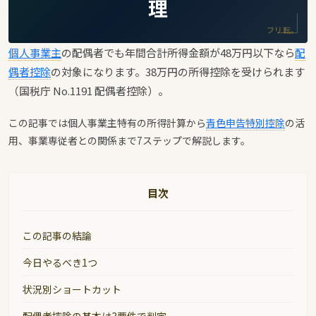
理
フリ転。
個人事業主
の配偶者でも年間合計所得金額が48万円以下なら
配
偶者控除
の対象になります。38万円の所得控除を受けられます
（国税庁 No.1191 配偶者控除）。
この記事では個人事業主特有の所得計算から
青色申告特別控除
の活
用、事業専従者との関係まで7ステップで解説します。
目次
この記事の結論
今日やるべき1つ
状況別ショートカット