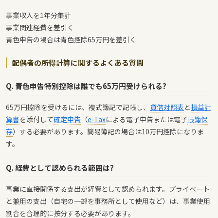
事業収入を1年分集計
事業関連経費を差引く
青色申告の場合は青色控除65万円を差引く
配偶者の所得計算に関するよくある質問
Q. 青色申告特別控除は誰でも65万円受けられる?
65万円控除を受けるには、複式簿記で記帳し、
貸借対照表
と
損益計
算書
を添付して
確定申告
（
e-Tax
による電子申告または電子
帳簿保
存
）する必要があります。簡易簿記の場合は10万円控除になりま
す。
Q. 経費として認められる範囲は?
事業に直接関係する支出が経費として認められます。プライベート
と兼用の支出（自宅の一部を事務所として使用など）は、事業使用
割合を合理的に按分する必要があります。