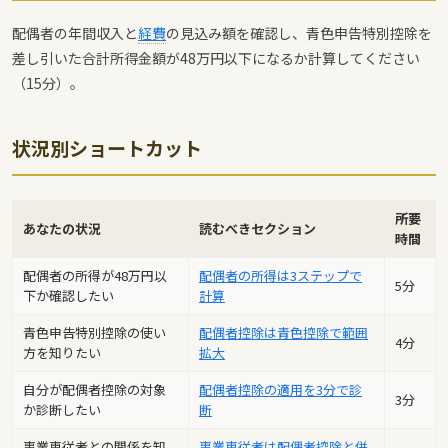
配偶者の年間収入と
経費
の見込み額を確認し、青色申告特別控除を
差し引いた合計所得金額が48万円以下になるか計算してください
（15分）。
状況別ショートカット
所要
あなたの状況
読むべきセクション
時間
配偶者の所得が48万円以
配偶者の所得は3ステップで
5分
下か確認したい
計算
青色申告特別控除の使い
配偶者控除は青色控除で範囲
4分
方を知りたい
拡大
自分が配偶者控除の対象
配偶者控除の適用を3分で診
3分
か診断したい
断
事業専従者との関係を知
事業専従者は配偶者控除と併