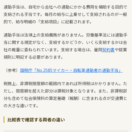
通勤手当は、自宅から会社への通勤にかかる費用を補助する目的で
支給される手当です。毎月の給与に上乗せして支給されるのが一般
的で、給与明細の「支給項目」に記載されます。
通勤手当は法律上の支給義務がありません。労働基準法には通勤手
当に関する規定がなく、支給するかどうか、いくら支給するかは会
社の裁量に委ねられています。支給する場合は、雇用
契約書
や就業
規則に明記する必要があります。
（参考）
国税庁「No.2585マイカー・自転車通勤者の通勤手当」
税務上、非課税限度額の範囲内であれば所得税はかかりません。た
だし、限度額を超えた部分は課税対象となります。また、非課税部
分も含めて社会保険料の算定基礎（報酬）に含まれる点が交通費と
の大きな違いです。
比較表で確認する両者の違い