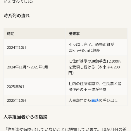
いませんでした。
時系列の流れ
時期
出来事
引っ越し完了。通勤距離が
2024年10月
25km→8kmに短縮
旧住所基準の通勤手当12,900円
2024年11月〜2025年8月
を受領し続ける（本来は4,200
円）
社内の住所確認で、住民票と届
2025年9月
出住所の不一致が発覚
2025年10月
人事部門から
面談
の呼び出し
人事担当者からの指摘
「住所変更届を出していないことは把握しています。10か月分の差