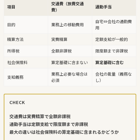
交通費（旅費交通
項目
通勤手当
費）
自宅⇔会社の通勤費
目的
業務上の移動費用
用
精算方法
実費精算
定額支給が一般的
所得税
全額非課税
限度額まで非課税
社会保険料
算定基礎に含まない
算定基礎に含む
業務上必要な場合は
会社の裁量（義務な
支給義務
必須
し）
CHECK
交通費は実費精算で全額非課税
通勤手当は定額支給で限度額まで非課税
最大の違いは社会保険料の算定基礎に含まれるかどうか