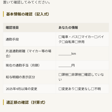
置いて確認してみてください。
基本情報の確認（記入式）
確認項目
あなたの情報
□電車・バス□マイカー□バイ
通勤手段
ク□自転車□併用
片道通勤距離（マイカー等の場
＿＿＿＿km
合）
現在の通勤手当（月額）
＿＿＿＿円
□課税□非課税□確認していな
給与明細の表示区分
い
2025年4月以降の変更
□変更あり□変更なし□不明
適正額の確認（計算式）