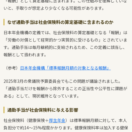
「報酬」として算定基礎に含まれます。この仕組みを理解していな
いと、手取りが想定より少なくなる可能性があります。
なぜ通勤手当は社会保険料の算定基礎に含まれるのか
日本年金機構の定義では、社会保険料の算定基礎となる「報酬」は
「労働の対償として経常的かつ実質的に受けるもの」とされていま
す。通勤手当は毎月継続的に支給されるため、この定義に該当し、
報酬として扱われます。
（参考）
日本年金機構「標準報酬月額の対象となる報酬」
2025年3月の衆議院予算委員会でもこの問題が議論されました。
「通勤手当だけを報酬から除外することの正当性や公平性に課題が
ある」として、現状維持となっています。
通勤手当が社会保険料に与える影響
社会保険料（健康保険＋
厚生年金
）は標準報酬月額に対して、本人
負担分で約14〜15%程度かかります。健康保険料率は加入する健保