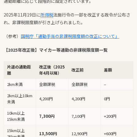
通勤距離に応じて段階的に設定されています。
2025年11月19日に
所得税
法施行令の一部を改正する政令が公布さ
れ、非課税限度額が引き上げられました。
（参考）
国税庁「通勤手当の非課税限度額の改正について」
【2025年改正後】マイカー等通勤の非課税限度額一覧
片道の通勤距
改正後（2025
改正前
差額
離
年4月以降）
2km未満
全額課税
全額課税
–
2km以上10km
4,200円
4,200円
0円
未満
10km以上
7,300円
7,100円
+200円
15km未満
15km以上
13,500円
12,900円
+600円
25km未満