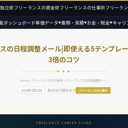
独立術
フリーランスの資金術
フリーランスの仕事術
フリーラン
覧
ダッシュボード
単価データ
書類・見積
お金・税金
キャリ
▼
▼
▼
スの日程調整メール|即使える5テンプレ
3倍のコツ
◆ ◆ ◆
Home
›
フリーランスの仕事術
› フリーランスの日程調整メー...
約35分で読めます
2026年5月13日
フリーランスの仕事術
FREELANCE CAREER GUIDE