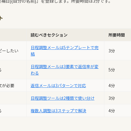
候補日}
{自分の名前}」を登録します。所要時間は3分です。
ト
読むべきセクション
所要時間
日程調整メールは5テンプレートで完
ピーしたい
3分
結
日程調整メールは3要素で返信率が変
る
5分
わる
文が必要
返信メールは3パターンで対応
4分
日程調整ツールは2種類で使い分け
3分
る
複数人調整は3ステップで解決
4分