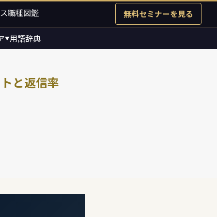
ス職種図鑑
無料セミナーを見る
ア
用語辞典
▼
ートと返信率