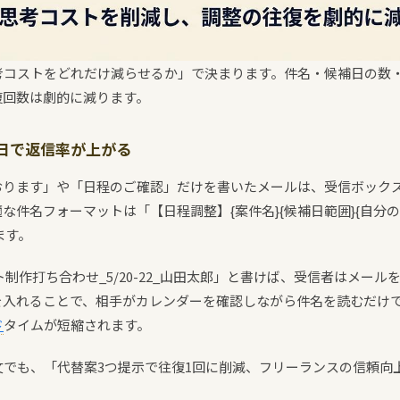
考コストをどれだけ減らせるか」で決まります。件名・候補日の数・
復回数は劇的に減ります。
日で返信率が上がる
おります」や「日程のご確認」だけを書いたメールは、受信ボック
な件名フォーマットは「【日程調整】{案件名}
{候補日範囲}
{自分
ます。
ト制作打ち合わせ_5/20-22_山田太郎」と書けば、受信者はメー
を入れることで、相手がカレンダーを確認しながら件名を読むだけ
ド
タイムが短縮されます。
文でも、「代替案3つ提示で往復1回に削減、フリーランスの信頼向