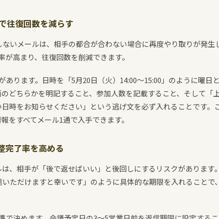
示で往復回数を減らす
しないメールは、相手の都合が合わない場合に再度やり取りが発生し
率が高まり、往復回数を削減できます。
あります。日時を「5月20日（火）14:00〜15:00」のように曜
面のどちらかを明記すること、参加人数を記載すること、そして「
い日時をお知らせください」という逃げ文を必ず入れることです。こ
報をすべてメール1通で入手できます。
整完了率を高める
は、相手が「後で返せばいい」と後回しにするリスクがあります。
返信いただけますと幸いです」のように具体的な期限を入れることで
。
準で決めます。会議予定日の3〜5営業日前を返信期限に設定する