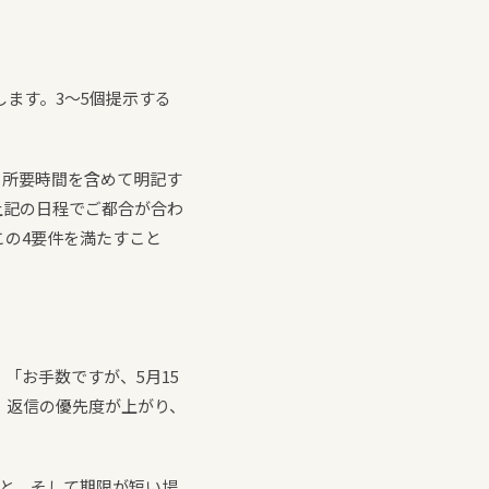
ます。3〜5個提示する
日と所要時間を含めて明記す
上記の日程でご都合が合わ
の4要件を満たすこと
「お手数ですが、5月15
、返信の優先度が上がり、
こと、そして期限が短い場