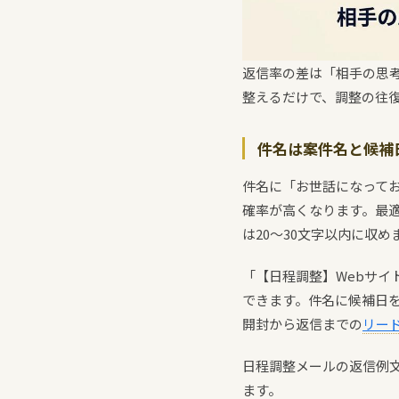
返信率の差は「相手の思
整えるだけで、調整の往
件名は案件名と候補
件名に「お世話になって
確率が高くなります。最適
は20〜30文字以内に収め
「【日程調整】Webサイ
できます。件名に候補日
開封から返信までの
リー
日程調整メールの返信例
ます。