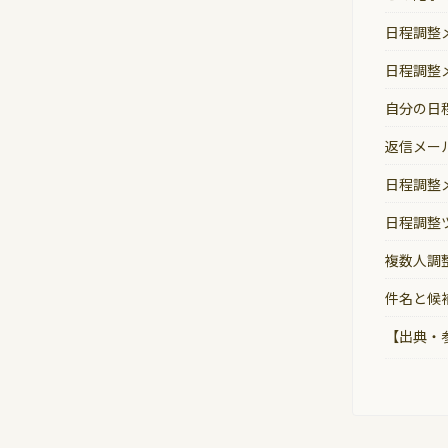
日程調整
日程調整
自分の日
返信メー
日程調整
日程調整
複数人調
件名と候
【出典・