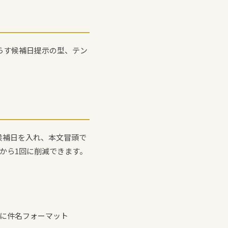
らす候補日提示の型、テン
候補日を入れ、本文冒頭で
から1回に削減できます。
。
定に件名フォーマット