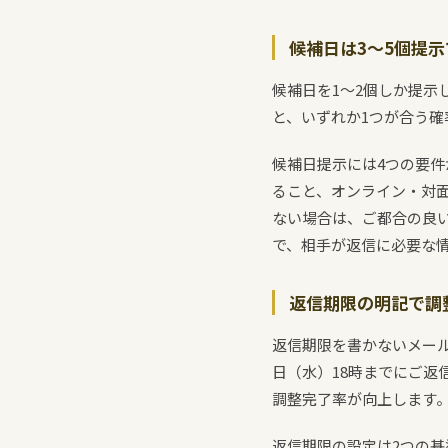
候補日は3〜5個提
候補日を1〜2個しか提示
と、いずれか1つが合う確
候補日提示には4つの要件が
ること、オンライン・対
ない場合は、ご都合の良
で、相手が返信に必要な情
返信期限の明記で調
返信期限を書かないメール
日（水）18時までにご
調整完了率が向上します
返信期限の設定は2つの基