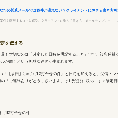
なたの営業メールでは案件が獲れない？クライアントに刺さる書き方教
案件を獲得するコツを解説。クライアントに刺さる書き方、メールテンプレート、
確定を伝える
で最も大切なのは「確定した日時を明記すること」です。複数候補か
ールが届くという無駄な往復が生まれます。
つつ「【承諾】〇/〇 〇時打合せの件」と日時を加えると、受信ト
頭の「ご連絡ありがとうございます」は1行だけに収め、すぐ確定日
〇日 〇時打合せの件