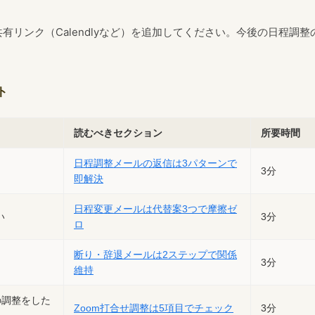
有リンク（Calendlyなど）を追加してください。今後の日程調整
。
ト
読むべきセクション
所要時間
日程調整メールの返信は3パターンで
3分
即解決
日程変更メールは代替案3つで摩擦ゼ
い
3分
ロ
断り・辞退メールは2ステップで関係
3分
維持
の調整をした
Zoom打合せ調整は5項目でチェック
3分