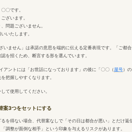
。〇〇です。
うございます。
り、問題ございません。
願いいたします。
ざいません」は承諾の意思を端的に伝える定番表現です。「ご都合
確認を招くため、断言する形を選んでいます。
イアントには「お世話になっております」の後に「〇〇（
屋号
）の
先を把握しやすくなります。
ーして使用してください。
替案3つをセットにする
ざるを得ない場合、代替案なしで「その日は都合が悪い」とだけ返
。「調整が面倒な相手」という印象を与えるリスクがあります。