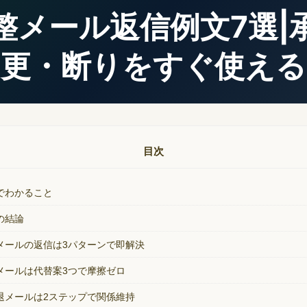
整メール返信例文7選|
更・断りをすぐ使える
目次
でわかること
の結論
メールの返信は3パターンで即解決
メールは代替案3つで摩擦ゼロ
退メールは2ステップで関係維持