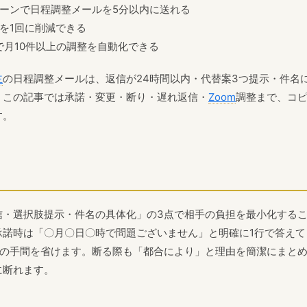
ーンで日程調整メールを5分以内に送れる
を1回に削減できる
ールで月10件以上の調整を自動化できる
主
の日程調整メールは、返信が24時間以内・代替案3つ提示・件名
。この記事では承諾・変更・断り・遅れ返信・
Zoom
調整まで、コピ
す。
信・選択肢提示・件名の具体化」の3点で相手の負担を最小化する
承諾時は「〇月〇日〇時で問題ございません」と明確に1行で答えて
渉の手間を省けます。断る際も「都合により」と理由を簡潔にまと
に断れます。