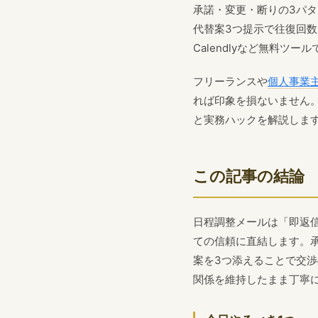
承諾・変更・断りの3パタ
代替案3つ提示で往復回数
Calendlyなど無料ツ
フリーランスや
個人事業
れば印象を損ないません
と実務ハックを解説しま
この記事の結論
日程調整メールは「即返
ての信頼に直結します。
案を3つ添えることで交
関係を維持したまま丁寧