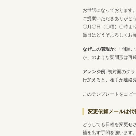
お世話になっております
ご提案いただきありがと
〇月〇日（〇曜）〇時よ
当日はどうぞよろしくお
なぜこの表現か:
「問題ご
か」のような疑問形は再
アレンジ例:
初対面のクラ
行加えると、相手が連絡
このテンプレートをコピ
変更依頼メールは代
どうしても日程を変更せ
補を出す手間を強います