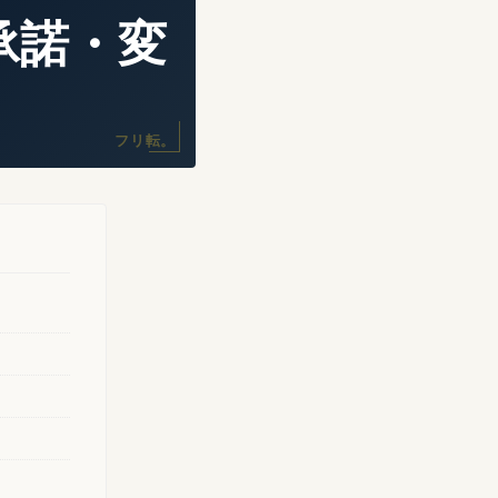
承諾・変
フリ転。