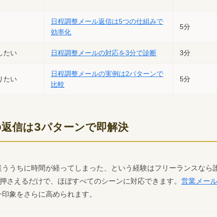
日程調整メール返信は5つの仕組みで
5分
効率化
したい
日程調整メールの対応を3分で診断
3分
日程調整メールの実例は2パターンで
りたい
5分
比較
の返信は3パターンで即解決
迷ううちに時間が経ってしまった、という経験はフリーランスなら
を押さえるだけで、ほぼすべてのシーンに対応できます。
営業メー
一印象をさらに高められます。