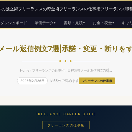
スの独立術
フリーランスの資金術
フリーランスの仕事術
フリーランス職
ダッシュボード
単価データ
書類・見積
お金・税金
キャ
▼
▼
▼
メール返信例文7選|承諾・変更・断りを
◆ ◆ ◆
Home
›
フリーランスの仕事術
› 日程調整メール返信例文7選|...
2026年2月26日
約38分で読めます
フリーランスの仕事術
FREELANCE CAREER GUIDE
フリーランスの仕事術