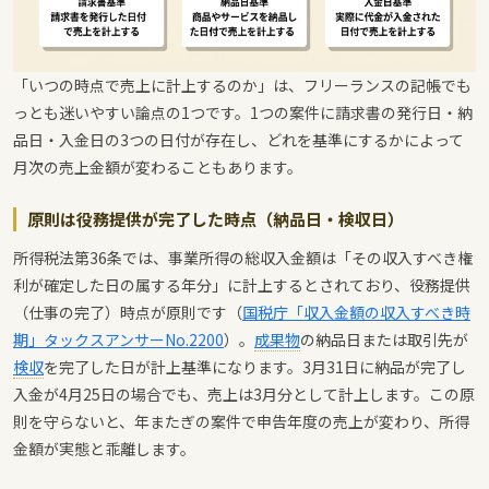
「いつの時点で売上に計上するのか」は、フリーランスの記帳でも
っとも迷いやすい論点の1つです。1つの案件に請求書の発行日・納
品日・入金日の3つの日付が存在し、どれを基準にするかによって
月次の売上金額が変わることもあります。
原則は役務提供が完了した時点（納品日・検収日）
所得税法第36条では、事業所得の総収入金額は「その収入すべき権
利が確定した日の属する年分」に計上するとされており、役務提供
（仕事の完了）時点が原則です（
国税庁「収入金額の収入すべき時
期」タックスアンサーNo.2200
）。
成果物
の納品日または取引先が
検収
を完了した日が計上基準になります。3月31日に納品が完了し
入金が4月25日の場合でも、売上は3月分として計上します。この原
則を守らないと、年またぎの案件で申告年度の売上が変わり、所得
金額が実態と乖離します。