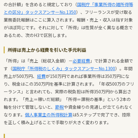
の合計額」を含めると規定しており（
国税庁「事業所得の雑所得等
との区分」タックスアンサーNo.1350
）、フリーランスが受け取る
業務委託報酬はここに算入されます。報酬・売上・収入は指す対象
がほぼ同じです。それに対して「所得」は性質が全く異なる概念で
あるため、次のH3で区別します。
所得は売上から経費を引いた手元利益
「所得」は「売上（総収入金額）－
必要経費
」で計算される金額で
す（
国税庁「所得税のしくみ」タックスアンサーNo.1300
）。年間
売上が500万円、
経費
が150万円であれば事業所得は350万円にな
り、税金はこの350万円を基準に計算されます。「年収500万のフリ
ーランス」と言われても、実際の税負担は所得350万円から算出さ
れます。「売上＝稼いだ総額」「所得＝課税の基準」という2本の
軸を分けて管理しないと、
節税
や資金繰りの見通しが立てられなく
なります。
個人事業主の所得税計算
は5ステップで完了でき、控除
を正しく積み上げることで手取りが大きく変わります。