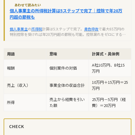
あわせて読みたい
個人事業主の所得税計算は5ステップで完了｜控除で年20万
円超の節税も
個人事業主
の
所得税
計算は5ステップで完了。
青色申告
で最大65万円の
特別控除を受ければ年20万円超の節税も可能。控除漏れをゼロにするチ
ェックリストも掲載。
用語
意味
計算式・具体例
A社10万円、B社15
報酬
個別案件の対価
万円
10万円＋15万円＝25
売上（収入）
事業全体の収益合計
万円
売上から経費を引い
25万円－5万円（経
所得
た額
費）＝20万円
CHECK