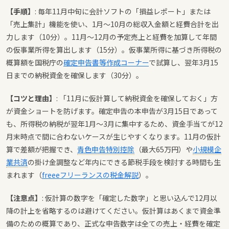
【手順】
: 毎年11月中旬に会計ソフトの「損益レポート」または
「売上集計」機能を使い、1月〜10月の総収入金額と経費合計を出
力します（10分）。11月〜12月の予定売上と経費を加算して年間
の仮事業所得を算出します（15分）。仮事業所得に基づき所得税の
概算額を国税庁の
確定申告書等作成コーナー
で試算し、翌年3月15
日までの納税資金を確保します（30分）。
【コツと理由】
: 「11月に仮計算して納税資金を確保しておく」方
が資金ショートを防げます。確定申告の本申告が3月15日であって
も、所得税の納税が翌年1月〜3月に集中するため、資金手当てが12
月末時点で間に合わないケースが生じやすくなります。11月の仮計
算で差額が把握でき、
青色申告特別控除
（最大65万円）や
小規模企
業共済
の掛け金調整など年内にできる節税手段を検討する時間も生
まれます（
freeeフリーランスの税金解説
）。
【注意点】
: 仮計算の数字を「確定した数字」と思い込んで12月以
降の計上を省略するのは避けてください。仮計算はあくまで資金準
備のための概算であり、正式な申告数字は全ての売上・経費を確定