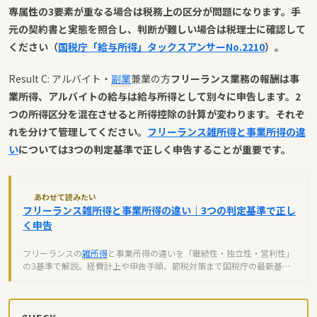
専属性の3要素が重なる場合は税務上の区分が問題になります。手
元の契約書と実態を照合し、判断が難しい場合は税理士に確認して
ください（
国税庁「給与所得」タックスアンサーNo.2210
）。
Result C: アルバイト・
副業
兼業の方
フリーランス業務の報酬は事
業所得、アルバイトの給与は給与所得として別々に申告します。2
つの所得区分を混在させると所得控除の計算が変わります。それぞ
れを分けて管理してください。
フリーランス雑所得と事業所得の違
い
については3つの判定基準で正しく申告することが重要です。
あわせて読みたい
フリーランス雑所得と事業所得の違い｜3つの判定基準で正し
く申告
フリーランスの
雑所得
と事業所得の違いを「継続性・独立性・営利性」
の3基準で解説。経費計上や申告手順、節税対策まで国税庁の最新基準
に基づいて紹介します。