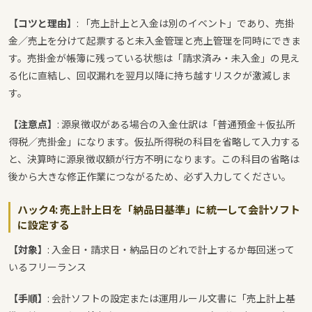
【コツと理由】
: 「売上計上と入金は別のイベント」であり、売掛
金／売上を分けて起票すると未入金管理と売上管理を同時にできま
す。売掛金が帳簿に残っている状態は「請求済み・未入金」の見え
る化に直結し、回収漏れを翌月以降に持ち越すリスクが激減しま
す。
【注意点】
: 源泉徴収がある場合の入金仕訳は「普通預金＋仮払所
得税／売掛金」になります。仮払所得税の科目を省略して入力する
と、決算時に源泉徴収額が行方不明になります。この科目の省略は
後から大きな修正作業につながるため、必ず入力してください。
ハック4: 売上計上日を「納品日基準」に統一して会計ソフト
に設定する
【対象】
: 入金日・請求日・納品日のどれで計上するか毎回迷って
いるフリーランス
【手順】
: 会計ソフトの設定または運用ルール文書に「売上計上基