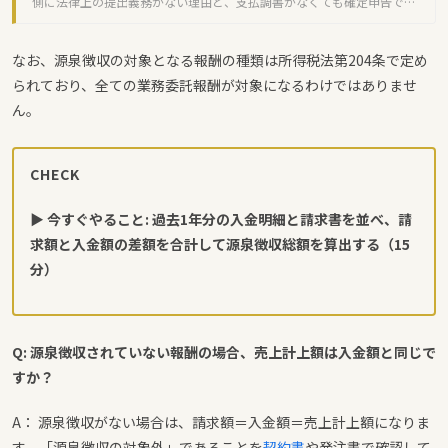
側に法律上の提出義務がない理由と、支払調書がなくても確定申告でき
る方法を解説します。
なお、源泉徴収の対象となる報酬の種類は所得税法第204条で定め
られており、全ての業務委託報酬が対象になるわけではありませ
ん。
CHECK
▶ 今すぐやること: 過去1年分の入金明細と請求書を並べ、請
求額と入金額の差額を合計して源泉徴収総額を算出する（15
分）
Q: 源泉徴収されていない報酬の場合、売上計上額は入金額と同じで
すか？
A： 源泉徴収がない場合は、請求額＝入金額＝売上計上額になりま
す。「源泉徴収の対象外」であることを
契約書
や発注書で確認して