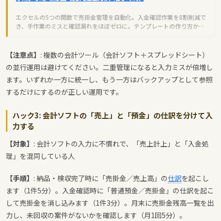
エクセルの5つの関数で売掛金管理を自動化。入金確認作業を8割削減で
き、手作業のミスと確認漏れをほぼゼロに。テンプレートの作り方から
自動化テクニックまで解説します。
【注意点】
: 複数の会計ツール（会計ソフト＋スプレッドシート）
の並行運用は避けてください。二重管理になると入力ミスが倍増し
ます。いずれか一方に統一し、もう一方はバックアップとして参照
するだけにするのが正しい運用です。
ハック3: 会計ソフトの「売上」と「預金」の仕訳を分けて入
力する
【対象】
: 会計ソフトの入力に不慣れで、「売上計上」と「入金処
理」を混同している人
【手順】
: 納品・検収完了時に「売掛金／売上高」の
仕訳
を起こし
ます（1件5分）。入金確認時に「普通預金／売掛金」の仕訳を起こ
して売掛金を消し込みます（1件3分）。月末に売掛金残高一覧を出
力し、未回収の案件がないかを確認します（月1回5分）。