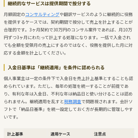
継続的なサービスは提供期間で按分する
月額固定の
コンサルティング
や翻訳サービスのように継続的に役務
を提供するケースでは、契約期間で按分して売上を計上することが
合理的です。3ヶ月契約で30万円のコンサル案件であれば、月10万
円ずつ3ヶ月にわたって計上する処理になります。一括で入金され
ても全額を受領月の売上にするのではなく、役務を提供した月に対
応する金額を計上してください。
入金日基準は「継続適用」を条件に認められる
個人事業主は一定の条件下で入金日を売上計上基準とすることも認
められています。ただし、毎年の処理を統一することが前提であ
り、有利な年は入金日、不利な年は納品日と使い分けることは認め
られません。継続適用を乱すと
税務調査
で問題視されます。会計ソ
フトで「納品日基準」を統一設定しておく方が長期的に管理しやす
いです。
計上基準
適
用ケース
注意点