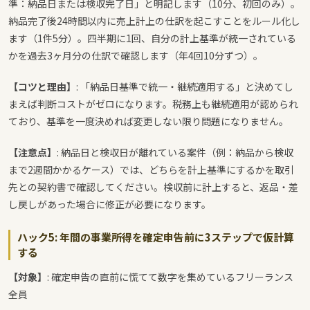
準：納品日または検収完了日」と明記します（10分、初回のみ）。
納品完了後24時間以内に売上計上の仕訳を起こすことをルール化し
ます（1件5分）。四半期に1回、自分の計上基準が統一されている
かを過去3ヶ月分の仕訳で確認します（年4回10分ずつ）。
【コツと理由】
: 「納品日基準で統一・継続適用する」と決めてし
まえば判断コストがゼロになります。税務上も継続適用が認められ
ており、基準を一度決めれば変更しない限り問題になりません。
【注意点】
: 納品日と検収日が離れている案件（例：納品から検収
まで2週間かかるケース）では、どちらを計上基準にするかを取引
先との契約書で確認してください。検収前に計上すると、返品・差
し戻しがあった場合に修正が必要になります。
ハック5: 年間の事業所得を確定申告前に3ステップで仮計算
する
【対象】
: 確定申告の直前に慌てて数字を集めているフリーランス
全員