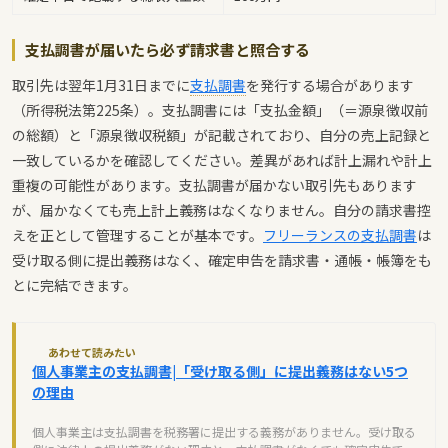
支払調書が届いたら必ず請求書と照合する
取引先は翌年1月31日までに
支払調書
を発行する場合があります
（所得税法第225条）。支払調書には「支払金額」（＝源泉徴収前
の総額）と「源泉徴収税額」が記載されており、自分の売上記録と
一致しているかを確認してください。差異があれば計上漏れや計上
重複の可能性があります。支払調書が届かない取引先もあります
が、届かなくても売上計上義務はなくなりません。自分の請求書控
えを正として管理することが基本です。
フリーランスの支払調書
は
受け取る側に提出義務はなく、確定申告を請求書・通帳・帳簿をも
とに完結できます。
あわせて読みたい
個人事業主の支払調書|「受け取る側」に提出義務はない5つ
の理由
個人事業主は支払調書を税務署に提出する義務がありません。受け取る