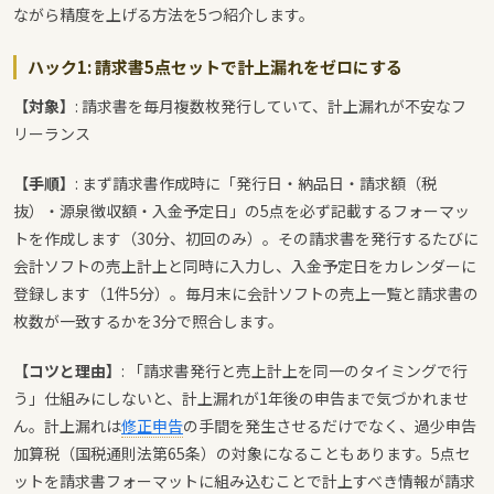
ながら精度を上げる方法を5つ紹介します。
ハック1: 請求書5点セットで計上漏れをゼロにする
【対象】
: 請求書を毎月複数枚発行していて、計上漏れが不安なフ
リーランス
【手順】
: まず請求書作成時に「発行日・納品日・請求額（税
抜）・源泉徴収額・入金予定日」の5点を必ず記載するフォーマッ
トを作成します（30分、初回のみ）。その請求書を発行するたびに
会計ソフトの売上計上と同時に入力し、入金予定日をカレンダーに
登録します（1件5分）。毎月末に会計ソフトの売上一覧と請求書の
枚数が一致するかを3分で照合します。
【コツと理由】
: 「請求書発行と売上計上を同一のタイミングで行
う」仕組みにしないと、計上漏れが1年後の申告まで気づかれませ
ん。計上漏れは
修正申告
の手間を発生させるだけでなく、過少申告
加算税（国税通則法第65条）の対象になることもあります。5点セ
ットを請求書フォーマットに組み込むことで計上すべき情報が請求