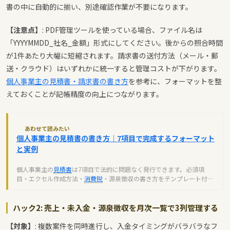
書の中に自動的に揃い、別途確認作業が不要になります。
【注意点】
: PDF管理ツールを使っている場合、ファイル名は
「YYYYMMDD_社名_金額」形式にしてください。後からの照合時間
が1件あたり大幅に短縮されます。請求書の送付方法（メール・郵
送・クラウド）はいずれかに統一すると管理コストが下がります。
個人事業主の見積書・請求書の書き方
を参考に、フォーマットを整
えておくことが記帳精度の向上につながります。
あわせて読みたい
個人事業主の見積書の書き方｜7項目で完成するフォーマット
と実例
個人事業主の
見積書
は7項目で法的に問題なく発行できます。必須項
目・エクセル作成方法・
消費税
・源泉徴収の書き方をテンプレート付き
で完全解説。
ハック2: 売上・未入金・源泉徴収を月次一覧で3列管理する
【対象】
: 複数案件を同時進行し、入金タイミングがバラバラなフ