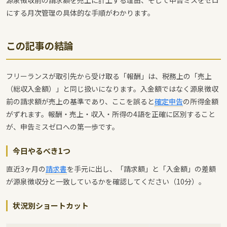
源泉徴収前の請求額を売上に計上する理由、そして申告ミスをゼロ
にする月次管理の具体的な手順がわかります。
この記事の結論
フリーランスが取引先から受け取る「報酬」は、税務上の「売上
（総収入金額）」と同じ扱いになります。入金額ではなく源泉徴収
前の請求額が売上の基準であり、ここを誤ると
確定申告
の所得金額
がずれます。報酬・売上・収入・所得の4語を正確に区別すること
が、申告ミスゼロへの第一歩です。
今日やるべき1つ
直近3ヶ月の
請求書
を手元に出し、「請求額」と「入金額」の差額
が源泉徴収分と一致しているかを確認してください（10分）。
状況別ショートカット