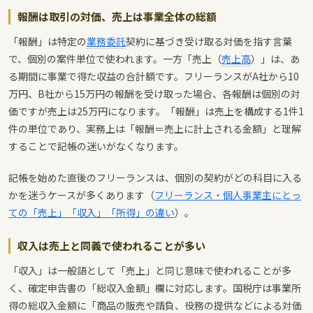
報酬は取引の対価、売上は事業全体の総額
「報酬」は特定の
業務委託
契約に基づき受け取る対価を指す言葉
で、個別の案件単位で使われます。一方「売上（
売上高
）」は、あ
る期間に事業で得た収益の合計額です。フリーランスがA社から10
万円、B社から15万円の報酬を受け取った場合、各報酬は個別の対
価ですが売上は25万円になります。「報酬」は売上を構成する1件1
件の単位であり、実務上は「報酬＝売上に計上される金額」と理解
することで記帳の迷いがなくなります。
記帳を始めた直後のフリーランスは、個別の契約がどの科目に入る
かを迷うケースが多くあります（
フリーランス・個人事業主にとっ
ての「売上」「収入」「所得」の違い
）。
収入は売上と同義で使われることが多い
「収入」は一般語として「売上」と同じ意味で使われることが多
く、確定申告書の「総収入金額」欄に対応します。国税庁は事業所
得の総収入金額に「商品の販売や請負、役務の提供などによる対価