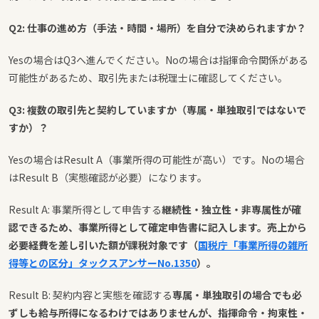
Q2: 仕事の進め方（手法・時間・場所）を自分で決められますか？
Yesの場合はQ3へ進んでください。Noの場合は指揮命令関係がある
可能性があるため、取引先または税理士に確認してください。
Q3: 複数の取引先と契約していますか（専属・単独取引ではないで
すか）？
Yesの場合はResult A（事業所得の可能性が高い）です。Noの場合
はResult B（実態確認が必要）になります。
Result A: 事業所得として申告する
継続性・独立性・非専属性が確
認できるため、事業所得として確定申告書に記入します。売上から
必要経費を差し引いた額が課税対象です（
国税庁「事業所得の雑所
得等との区分」タックスアンサーNo.1350
）。
Result B: 契約内容と実態を確認する
専属・単独取引の場合でも必
ずしも給与所得になるわけではありませんが、指揮命令・拘束性・