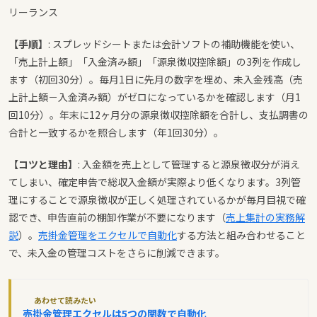
リーランス
【手順】
: スプレッドシートまたは会計ソフトの補助機能を使い、
「売上計上額」「入金済み額」「源泉徴収控除額」の3列を作成し
ます（初回30分）。毎月1日に先月の数字を埋め、未入金残高（売
上計上額－入金済み額）がゼロになっているかを確認します（月1
回10分）。年末に12ヶ月分の源泉徴収控除額を合計し、支払調書の
合計と一致するかを照合します（年1回30分）。
【コツと理由】
: 入金額を売上として管理すると源泉徴収分が消え
てしまい、確定申告で総収入金額が実際より低くなります。3列管
理にすることで源泉徴収が正しく処理されているかが毎月目視で確
認でき、申告直前の棚卸作業が不要になります（
売上集計の実務解
説
）。
売掛金管理をエクセルで自動化
する方法と組み合わせること
で、未入金の管理コストをさらに削減できます。
あわせて読みたい
売掛金管理エクセルは5つの関数で自動化