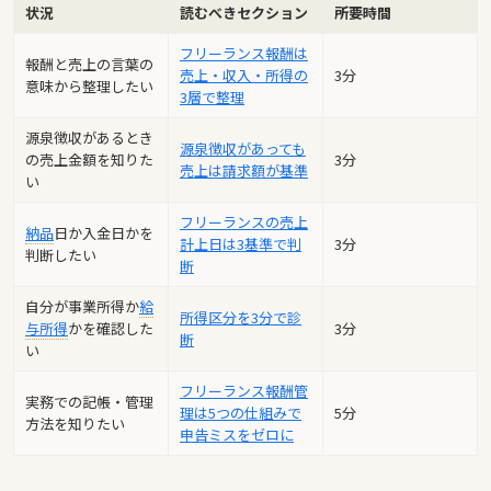
状況
読むべきセクション
所要時間
フリーランス報酬は
報酬と売上の言葉の
売上・収入・所得の
3分
意味から整理したい
3層で整理
源泉徴収があるとき
源泉徴収があっても
の売上金額を知りた
3分
売上は請求額が基準
い
フリーランスの売上
納品
日か入金日かを
計上日は3基準で判
3分
判断したい
断
自分が事業所得か
給
所得区分を3分で診
与所得
かを確認した
3分
断
い
フリーランス報酬管
実務での記帳・管理
理は5つの仕組みで
5分
方法を知りたい
申告ミスをゼロに