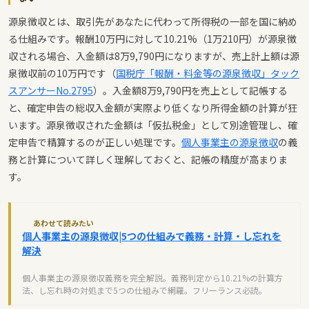
源泉徴収とは、取引先があなたに代わって所得税の一部を国に納め
る仕組みです。報酬10万円に対して10.21%（1万210円）が源泉徴
収される場合、入金額は8万9,790円になりますが、売上計上額は源
泉徴収前の10万円です（
国税庁「報酬・料金等の源泉徴収」タック
スアンサーNo.2795
）。入金額8万9,790円を売上として記帳する
と、確定申告の総収入金額が実際より低くなり所得金額の計算が狂
います。源泉徴収された金額は「仮払税金」として別途管理し、確
定申告で精算するのが正しい処理です。
個人事業主の源泉徴収
の義
務と計算について詳しく理解しておくと、記帳の精度が高まりま
す。
あわせて読みたい
個人事業主の源泉徴収|5つの仕組みで義務・計算・し忘れを
解決
個人事業主の源泉徴収義務を完全解説。義務判定から10.21%の計算方
法、し忘れ時の対処まで5つの仕組みで網羅。フリーランス必読。