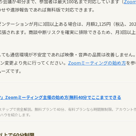
回の会議が40分まで、参加者は最大100名まで対応しています（
Zoo
わせや進捗報告であれば無料版で対応できます。
ンテーションが月に3回以上ある場合は、月額2,125円（税込、202
拡張されます。商談中断リスクを確実に排除できるため、月3回以
。
しても通信環境が不安定であれば映像・音声の品質は改善しません
プラン変更より先に行ってください。
Zoomミーティングの始め方
を参
ムーズです。
?」Zoomミーティング主催の始め方|無料40分でここまでできる
3ステップで完全解説。無料プランで40分、有料プランなら時間無制限。アカウント
ハウを紹介します。
3名以上で60分制限