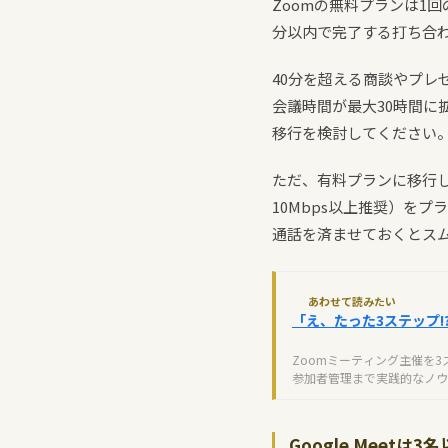
Zoomの無料プランは1
分以内で完了する打ち合
40分を超える商談やプレゼ
会議時間が最大30時間に
移行を検討してください
ただ、有料プランに移行
10Mbps以上推奨）を
通話を済ませておくとス
あわせて読みたい
「え、たった3ステップ!
Zoomミーティング主催を
参加者管理まで実践的なノウ
Google Meetは