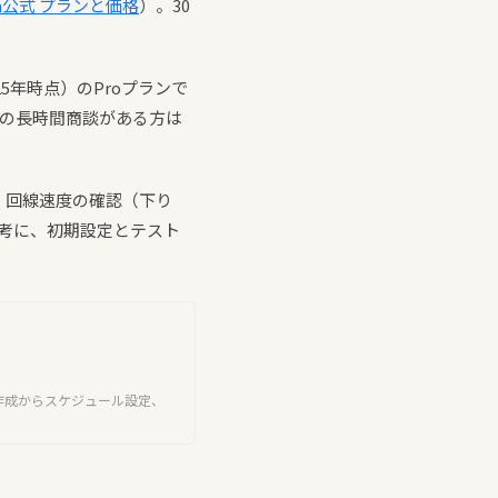
m公式 プランと価格
）。30
5年時点）のProプランで
上の長時間商談がある方は
。回線速度の確認（下り
考に、初期設定とテスト
作成からスケジュール設定、