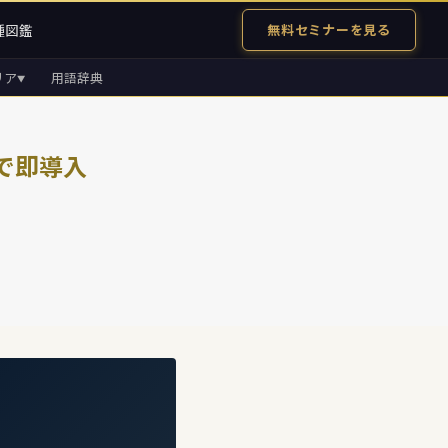
種図鑑
無料セミナーを見る
リア
用語辞典
▼
で即導入