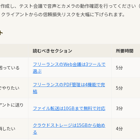
作成し、テスト会議で音声とカメラの動作確認を行ってください（
、クライアントからの信頼損失リスクを大幅に下げられます。
ト
読むべきセクション
所要時間
フリーランスのWeb会議は3ツールで
困っている
5分
選ぶ
フリーランスのPDF管理は4機能で完
でやりたい
5分
結
アントに送り
ファイル転送は10GBまで無料で対応
3分
クラウドストレージは15GBから始め
消したい
4分
る