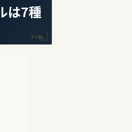
ルは7種
フリ転。