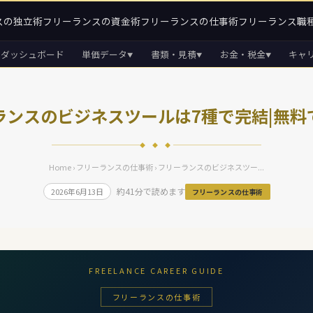
スの独立術
フリーランスの資金術
フリーランスの仕事術
フリーランス職
ダッシュボード
単価データ
書類・見積
お金・税金
キャ
▼
▼
▼
ランスのビジネスツールは7種で完結|無料
◆ ◆ ◆
Home
›
フリーランスの仕事術
› フリーランスのビジネスツー...
約41分で読めます
2026年6月13日
フリーランスの仕事術
FREELANCE CAREER GUIDE
フリーランスの仕事術