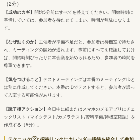
（2分）
【成功のカギ】
開始5分前にすべてを整えてください。開始時刻に
準備していては、参加者を待たせてしまい、時間が無駄になりま
す。
【なぜ効くのか】
主催者が準備不足だと、参加者は待機室で待たさ
れ、ミーティングの開始が遅れます。事前にすべてを確認しておけ
ば、開始時刻ぴったりに本会議を始められるため、参加者の時間を
尊重できます。
【気をつけること】
テストミーティングは本番のミーティングIDと
は別に作成してください。本番のIDでテストすると、参加者が誤っ
て入室する可能性があります。
【読了後アクション】
今日中に紙またはスマホのメモアプリにチェ
ックリスト（マイクテスト/カメラテスト/資料準備/待機室確認）を
作成する（5分）。
テクニック②: 招待リンクにカレンダー招待を統合して参加