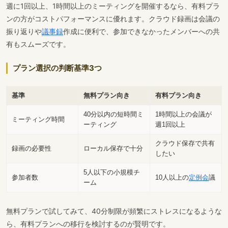
週に1回以上、1時間以上のミーティングを開催するなら、有料プラ
ンの方がコストパフォーマンスに優れます。クラウド録画は会議の
振り返りや
議事録
作成に便利で、参加できなかったメンバーへの共
有もスムーズです。
プラン選択の判断基準3つ
基準
無料プラン向き
有料プラン向き
40分以内の短時間ミ
1時間以上の会議が
ミーティング時間
ーティング
週1回以上
クラウド保存で共有
録画の必要性
ローカル保存で十分
したい
5人以下の小規模チ
参加者数
10人以上の
定例会
議
ーム
無料プランで試してみて、40分制限が頻繁にストレスになるような
ら、有料プランへの移行を検討するのが賢明です。