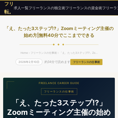
フリ
求人一覧
フリーランスの独立術
フリーランスの資金術
フリーラ
転。
「え、たった3ステップ!?」Zoomミーティング主催の
始め方|無料40分でここまでできる
◆ ◆ ◆
Home
›
フリーランスの仕事術
› 「え、たった3ステップ!?」Zo...
2026年2月10日
約34分で読めます
フリーランスの仕事術
FREELANCE CAREER GUIDE
フリーランスの仕事術
「え、たった3ステップ!?」
Zoomミーティング主催の始め