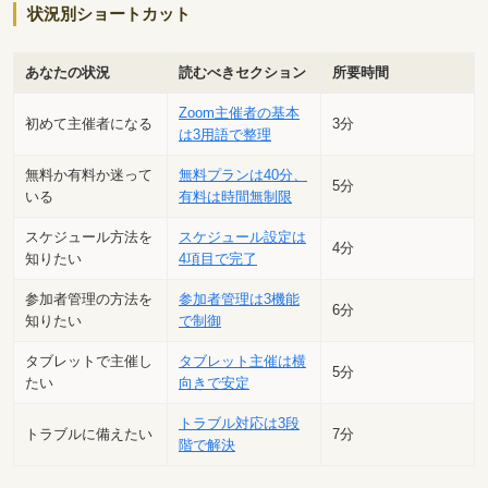
状況別ショートカット
あなたの状況
読むべきセクション
所要時間
Zoom主催者の基本
初めて主催者になる
3分
は3用語で整理
無料か有料か迷って
無料プランは40分、
5分
いる
有料は時間無制限
スケジュール方法を
スケジュール設定は
4分
知りたい
4項目で完了
参加者管理の方法を
参加者管理は3機能
6分
知りたい
で制御
タブレットで主催し
タブレット主催は横
5分
たい
向きで安定
トラブル対応は3段
トラブルに備えたい
7分
階で解決