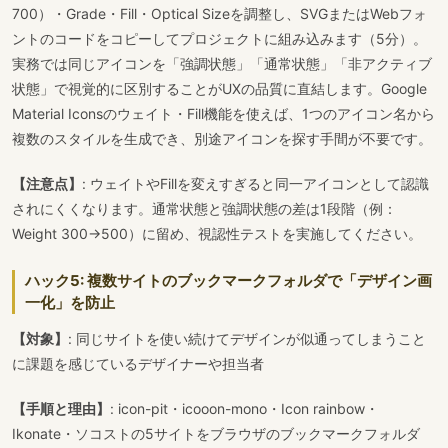
700）・Grade・Fill・Optical Sizeを調整し、SVGまたはWebフォ
ントのコードをコピーしてプロジェクトに組み込みます（5分）。
実務では同じアイコンを「強調状態」「通常状態」「非アクティブ
状態」で視覚的に区別することがUXの品質に直結します。Google
Material Iconsのウェイト・Fill機能を使えば、1つのアイコン名から
複数のスタイルを生成でき、別途アイコンを探す手間が不要です。
【注意点】
: ウェイトやFillを変えすぎると同一アイコンとして認識
されにくくなります。通常状態と強調状態の差は1段階（例：
Weight 300→500）に留め、視認性テストを実施してください。
ハック5: 複数サイトのブックマークフォルダで「デザイン画
一化」を防止
【対象】
: 同じサイトを使い続けてデザインが似通ってしまうこと
に課題を感じているデザイナーや担当者
【手順と理由】
: icon-pit・icooon-mono・Icon rainbow・
Ikonate・ソコストの5サイトをブラウザのブックマークフォルダ