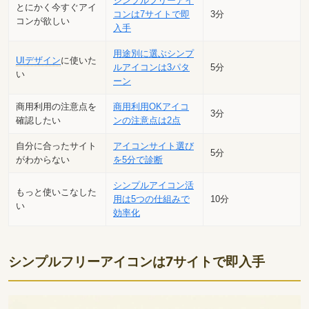
シンプルフリーアイ
とにかく今すぐアイ
コンは7サイトで即
3分
コンが欲しい
入手
用途別に選ぶシンプ
UIデザイン
に使いた
ルアイコンは3パタ
5分
い
ーン
商用利用の注意点を
商用利用OKアイコ
3分
確認したい
ンの注意点は2点
自分に合ったサイト
アイコンサイト選び
5分
がわからない
を5分で診断
シンプルアイコン活
もっと使いこなした
用は5つの仕組みで
10分
い
効率化
シンプルフリーアイコンは7サイトで即入手