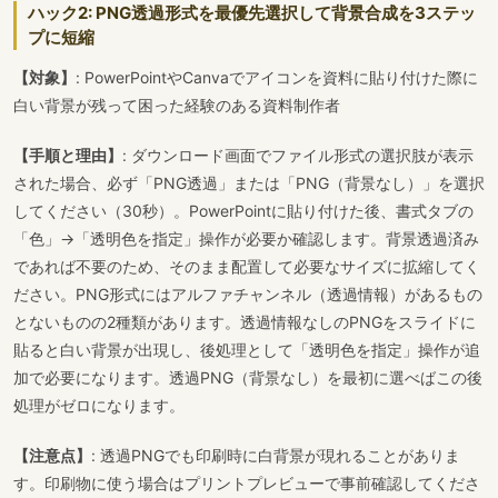
ハック2: PNG透過形式を最優先選択して背景合成を3ステッ
プに短縮
【対象】
: PowerPointやCanvaでアイコンを資料に貼り付けた際に
白い背景が残って困った経験のある資料制作者
【手順と理由】
: ダウンロード画面でファイル形式の選択肢が表示
された場合、必ず「PNG透過」または「PNG（背景なし）」を選択
してください（30秒）。PowerPointに貼り付けた後、書式タブの
「色」→「透明色を指定」操作が必要か確認します。背景透過済み
であれば不要のため、そのまま配置して必要なサイズに拡縮してく
ださい。PNG形式にはアルファチャンネル（透過情報）があるもの
とないものの2種類があります。透過情報なしのPNGをスライドに
貼ると白い背景が出現し、後処理として「透明色を指定」操作が追
加で必要になります。透過PNG（背景なし）を最初に選べばこの後
処理がゼロになります。
【注意点】
: 透過PNGでも印刷時に白背景が現れることがありま
す。印刷物に使う場合はプリントプレビューで事前確認してくださ