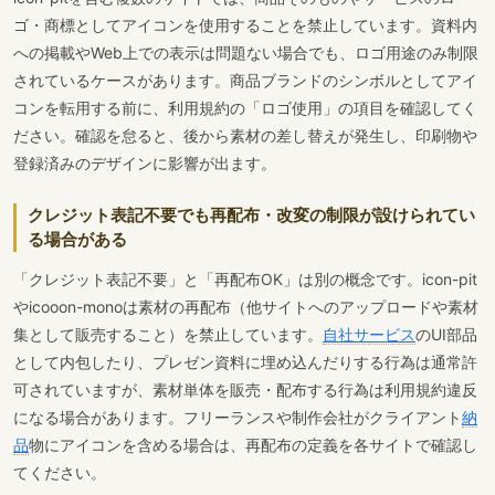
ゴ・商標としてアイコンを使用することを禁止しています。資料内
への掲載やWeb上での表示は問題ない場合でも、ロゴ用途のみ制限
されているケースがあります。商品ブランドのシンボルとしてアイ
コンを転用する前に、利用規約の「ロゴ使用」の項目を確認してく
ださい。確認を怠ると、後から素材の差し替えが発生し、印刷物や
登録済みのデザインに影響が出ます。
クレジット表記不要でも再配布・改変の制限が設けられてい
る場合がある
「クレジット表記不要」と「再配布OK」は別の概念です。icon-pit
やicooon-monoは素材の再配布（他サイトへのアップロードや素材
集として販売すること）を禁止しています。
自社サービス
のUI部品
として内包したり、プレゼン資料に埋め込んだりする行為は通常許
可されていますが、素材単体を販売・配布する行為は利用規約違反
になる場合があります。フリーランスや制作会社がクライアント
納
品
物にアイコンを含める場合は、再配布の定義を各サイトで確認し
てください。