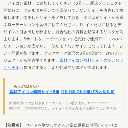
「アイコン素材」に追加してください（3分）。新規プロジェクト
開始時に、フォルダを開いて今回使っていないサイトを優先して検
索します。使用したサイトをメモしておき、次回は別サイトから選
ぶローテーションを習慣にしてください。1サイトだけに頼るとデ
ザインの引き出しが狭まり、競合他社の資料と類似するリスクが高
まります。5サイトをローテーションするだけで使用アイコンのバ
リエーションが広がり、「似たようなデザインになってしまう」と
いう問題を防げます。ブックマーク整理の3分の投資で、次のプロ
ジェクトから即適用できます。
素材アイコン無料サイトの使い分け
と活用術
も参考にすると、より効率的な管理が実現します。
あわせて読みたい
素材アイコン無料サイト5選|商用利用OKの選び方と活用術
商用利用OKの無料素材アイコンサイト5選を比較。icooon-mono・
flaticon・iconmonstrなど、ライセンス判定方法と活用術でビジネス資料
を効率化。
【注意点】
: サイトを増やしすぎると逆に選択に時間がかかりま