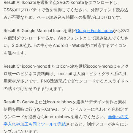
Result A: Ikonateを選択全点SVGのIkonateをダウンロードし、
CSSのfillプロパティで色を制御してください。外部フォント読み込
みが不要なため、ページ読み込み時間への影響がほぼゼロです。
Result B: Google Material Iconsを選択
Google Fonts Icons
からSVG
を個別ダウンロードするか、Webフォントとして読み込んでくださ
い。3,000点以上の中からAndroid・Web両方に対応するアイコン
を選べます。
Result C: icooon-monoまたはicon-pitを選択icooon-monoはモノク
ロ統一のビジネス資料向け、icon-pitは人物・ピクトグラム系の汎
用素材が多いです。PNG透過形式でダウンロードするとスライドへ
の貼り付けがそのまま行えます。
Result D: Canvaまたはicon-rainbowを選択**デザイン制作と素材
使用を同時に行うならCanva、ブランドカラーに合わせた色指定ダ
ウンロードが必要ならicon-rainbowを選んでください。
画像への文
字入れや加工も同じツールで完結
させると、制作フローがさらにシ
ンプルになります。