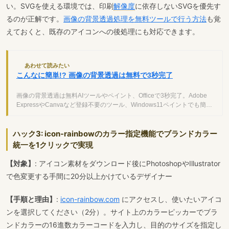
い。SVGを使える環境では、印刷
解像度
に依存しないSVGを優先す
るのが正解です。
画像の背景透過処理を無料ツールで行う方法
も覚
えておくと、既存のアイコンへの後処理にも対応できます。
あわせて読みたい
こんなに簡単!? 画像の背景透過は無料で3秒完了
画像の背景透過は無料AIツールやペイント、Officeで3秒完了。Adobe
ExpressやCanvaなど登録不要のツール、Windows11ペイントでも簡単
に透過できます。
ハック3: icon-rainbowのカラー指定機能でブランドカラー
統一を1クリックで実現
【対象】
: アイコン素材をダウンロード後にPhotoshopやIllustrator
で色変更する手間に20分以上かけているデザイナー
【手順と理由】
:
icon-rainbow.com
にアクセスし、使いたいアイコ
ンを選択してください（2分）。サイト上のカラーピッカーでブラ
ンドカラーの16進数カラーコードを入力し、目的のサイズを指定し