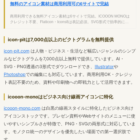
無料のアイコン素材は商用利用可の6サイトで完結
商用利用できる無料アイコン素材は6サイトで完結。ICOOON MONOは
クレジット不要、Flaticon・Icons8は表記必須。SVG形式で効率的に管
理するコツも解説します。
icon-pitは7,000点以上のピクトグラムを無料提供
icon-pit.com
は人物・ビジネス・生活など幅広いジャンルのシンプ
ルなピクトグラムを7,000点以上無料で提供しています。AI・
SVG・PNG透過の3形式でダウンロードでき、
Illustrator
や
Photoshop
での編集にも対応しています。商用利用OK・クレジッ
ト表記不要のため、資料や印刷物への即戦力として活用できます。
icooon-monoはビジネス向け線画アイコンに特化
icooon-mono.com
は白黒の線画スタイルに特化したビジネス向け
アイコンストックです。プレゼン資料やWebサイトのメニューに使
いやすいシンプルさが特徴で、PNG・SVGの両形式に対応していま
す。モノクロ統一のデザインを優先したい場面での第一選択肢で
す。