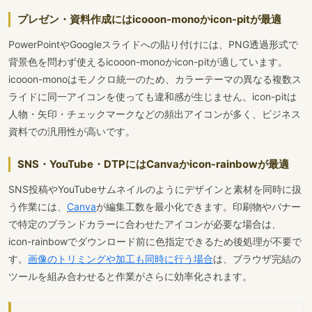
プレゼン・資料作成にはicooon-monoかicon-pitが最適
PowerPointやGoogleスライドへの貼り付けには、PNG透過形式で
背景色を問わず使えるicooon-monoかicon-pitが適しています。
icooon-monoはモノクロ統一のため、カラーテーマの異なる複数ス
ライドに同一アイコンを使っても違和感が生じません。icon-pitは
人物・矢印・チェックマークなどの頻出アイコンが多く、ビジネス
資料での汎用性が高いです。
SNS・YouTube・DTPにはCanvaかicon-rainbowが最適
SNS投稿やYouTubeサムネイルのようにデザインと素材を同時に扱
う作業には、
Canva
が編集工数を最小化できます。印刷物やバナー
で特定のブランドカラーに合わせたアイコンが必要な場合は、
icon-rainbowでダウンロード前に色指定できるため後処理が不要で
す。
画像のトリミングや加工も同時に行う場合
は、ブラウザ完結の
ツールを組み合わせると作業がさらに効率化されます。