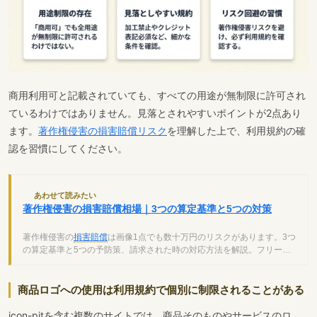
商用利用可と記載されていても、すべての用途が無制限に許可され
ているわけではありません。見落とされやすいポイントが2点あり
ます。
著作権侵害の損害賠償リスク
を理解した上で、利用規約の確
認を習慣にしてください。
あわせて読みたい
著作権侵害の損害賠償相場｜3つの算定基準と5つの対策
著作権侵害の
損害賠償
は画像1点でも数十万円のリスクがあります。3つ
の算定基準と5つの予防策、請求された時の対応方法を解説。フリーラ
ンス必見。
商品ロゴへの使用は利用規約で個別に制限されることがある
icon-pitを含む複数のサイトでは、商品そのものやサービスのロ