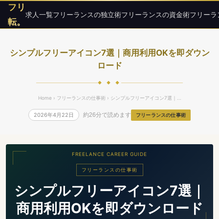
フリ
求人一覧
フリーランスの独立術
フリーランスの資金術
フリーラ
転。
シンプルフリーアイコン7選｜商用利用OKを即ダウン
ロード
◆ ◆ ◆
Home
›
フリーランスの仕事術
› シンプルフリーアイコン7選｜...
2026年4月22日
約26分で読めます
フリーランスの仕事術
FREELANCE CAREER GUIDE
フリーランスの仕事術
シンプルフリーアイコン7選｜
商用利用OKを即ダウンロード