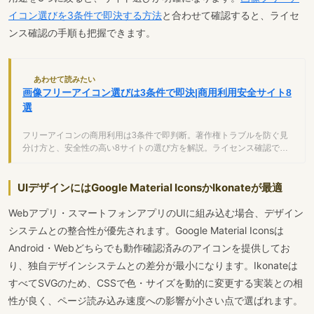
イコン選びを3条件で即決する方法
と合わせて確認すると、ライセ
ンス確認の手順も把握できます。
あわせて読みたい
画像フリーアイコン選びは3条件で即決|商用利用安全サイト8
選
フリーアイコンの商用利用は3条件で即判断。著作権トラブルを防ぐ見
分け方と、安全性の高い8サイトの選び方を解説。ライセンス確認で法
的リスクをゼロに。
UIデザインにはGoogle Material IconsかIkonateが最適
Webアプリ・スマートフォンアプリのUIに組み込む場合、デザイン
システムとの整合性が優先されます。Google Material Iconsは
Android・Webどちらでも動作確認済みのアイコンを提供してお
り、独自デザインシステムとの差分が最小になります。Ikonateは
すべてSVGのため、CSSで色・サイズを動的に変更する実装との相
性が良く、ページ読み込み速度への影響が小さい点で選ばれます。