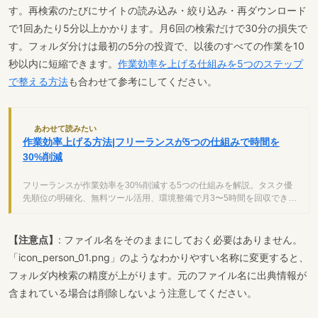
す。再検索のたびにサイトの読み込み・絞り込み・再ダウンロード
で1回あたり5分以上かかります。月6回の検索だけで30分の損失で
す。フォルダ分けは最初の5分の投資で、以後のすべての作業を10
秒以内に短縮できます。
作業効率を上げる仕組みを5つのステップ
で整える方法
も合わせて参考にしてください。
あわせて読みたい
作業効率上げる方法|フリーランスが5つの仕組みで時間を
30%削減
フリーランスが作業効率を30%削減する5つの仕組みを解説。タスク優
先順位の明確化、無料ツール活用、環境整備で月3〜5時間を回収できま
す。
【注意点】
: ファイル名をそのままにしておく必要はありません。
「icon_person_01.png」のようなわかりやすい名称に変更すると、
フォルダ内検索の精度が上がります。元のファイル名に出典情報が
含まれている場合は削除しないよう注意してください。