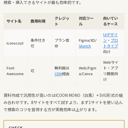
検索・挿入できるサイトが最も効率的です。
クレジッ
対応ツー
向いてい
サイト名
商用利用
ト
ル
るケース
UIデザイ
条件付き
プラン依
Figma/XD/
ン
・
プロ
Iconscout
可
存
Sketch
トタイプ
向け
Webサイ
Font
無料版は
Web/Figm
ト・アプ
可
Awesome
CDN
経由
a/Canva
リ開発向
け
資料作成で汎用性が高いのはICOON MONO（白黒）+ SVG形式の組
み合わせです。8サイトをすべて試すより、まず1サイトを使い込ん
で検索のコツを習得する方が実務効率は上がります。
CHECK