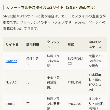
カラー・マルチスタイル系3サイト（SNS・Web向け）
SNS投稿やWebサイトに使う場合は、カラーとスタイルの豊富さが
重要です。フリーランスのポートフォリオや「works」ページへの
掲載にも活用できます。
クレジッ
向いてい
サイト名
商用利用
形式
ト
るケース
無料プラ
大量アイコ
条件付き
SVG/PNG/I
Flaticon
ンは要表
ンが必要
可
CO
記
な場合
日本語素
不要（会
材・国内
IllustAC
可
員登録
PNG/SVG
ビジネス
要）
向け
無料プラ
多スタイ
Icons8
可
ンは要表
PNG/SVG
ル・
API
連
記
携向け