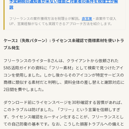
予定納税の通知書が来ない理由と対象者の条件を税理士が解
説
フリーランスの案件獲得方法を税理士が解説。
直営業
・直案件で収入
UP、営業経験がなくても実践できるアプローチ方法を紹介します。
ケース2（失敗パターン）: ライセンス未確認で商標素材を使いトラ
ブル発生
フリーランスのライターBさんは、クライアントから依頼された
SNS活用ガイドの資料に「フリー素材」として検索で見つけたアイ
コンを使用しました。しかし後からそのアイコンが特定サービスの
商標に類似する素材だと判明し、資料全体の差し替えと謝罪対応に
2日間を費やしました。
ダウンロード前にライセンスページを30秒確認する習慣があれば、
このトラブルは防げました。「フリー」という言葉を信頼しすぎ
ず、ライセンス確認をルーティン化することが、フリーランスとし
ての自己防衛の基本です。なお、こうした損害トラブルへの備えと