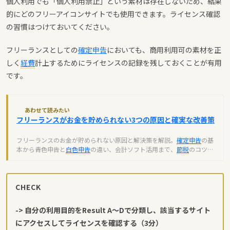
個人利用でも「個人利用禁止」という素材は存在しないため、結果
的にどのフリーアイコンサイトでも使用できます。ライセンス確認
の習慣はつけておいてください。
フリーランスとしての
確定申告
においても、商用利用可の素材を正
しく
経費
計上するためにライセンスの記録を残しておくことが有用
です。
あわせて読みたい
フリーランスがお金を貯められない3つの原因と確実な改善策
フリーランスのお金が貯められない原因と解決策を解説。
確定申告
の基
本から青色申告と
白色申告
の違い、会計ソフト活用まで、
節税
のコツを
わかりやすく紹介します。
CHECK
-> 自分の利用目的をResult A〜Dで分類し、該当するサイト
にアクセスしてライセンスを確認する（3分）