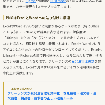
間を省けます。
Figma
やAdobe
Illustrator
はそのまま読み込んで編
集でき、カラー変更も1ステップで完了します。
PNGはExcelとWordへの貼り付けに最適
ExcelやWordはSVGの扱いに制限があるケースがあり（特にOffice
2016以前）、PNGの方が確実に表示されます。解像度は
「300dpi」または「2x（72dpi×2）」で書き出しされているアイ
コンを選ぶと、印刷時も鮮明に表示されます。ExcelやWordで使う
アイコンは144px以上のPNGをダウンロードしてください。Excelへ
はInsert -> Picturesの順でPNGを挿入し、セルに合わせて縮小する
とズレが生じにくくなります。フリーランスの
受発注管理書類
を整
えるうえでも、Excelで見やすい資料を作るアイコン活用は実務効
率向上に貢献します。
あわせて読みたい
フリーランスが受発注管理を効率化｜な見積書・注文書・注
文請書・納品書・請求書の正しい運用ルール