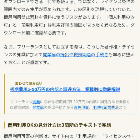
ダウンロードできる＝何でも使える」ではなく、ライセンス条件の
範囲内でのみ使用が認められます。この区別を理解していないと、
商用利用禁止素材を資料に使うリスクがあります。「個人利用のみ
可」と「商用利用可」は利用許可の範囲がまったく異なるため、ダ
ウンロード前に確認が必要です。
なお、フリーランスとして独立する際は、こうした著作権・ライセ
ンスの知識に加えて
開業届の提出や税務関連の手続き
も早めに整え
ておくことが重要です。
あわせて読みたい
初期費用5-80万円の内訳と調達方法｜業種別に徹底解説
フリーランス
開業
に必要な初期費用5-80万円の内訳と調達方法を業種別
に徹底解説。
開業届
の提出手続きから
青色申告
、
小規模企業共済
まで、
独立前に知るべき全ノウハウ。
商用利用OKの見分け方は3箇所のテキストで完結
商用利用可否の判断は、サイト内の「利用規約」「ライセンスペー