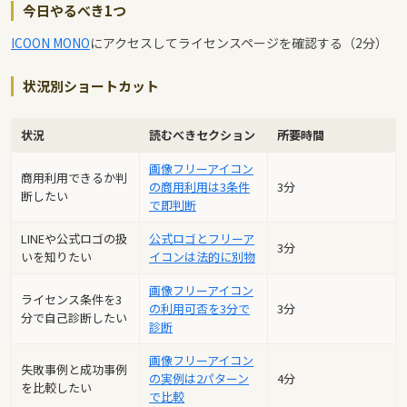
今日やるべき1つ
ICOON MONO
にアクセスしてライセンスページを確認する（2分）
状況別ショートカット
状況
読むべきセクション
所要時間
画像フリーアイコン
商用利用できるか判
の商用利用は3条件
3分
断したい
で即判断
LINEや公式ロゴの扱
公式ロゴとフリーア
3分
いを知りたい
イコンは法的に別物
画像フリーアイコン
ライセンス条件を3
の利用可否を3分で
3分
分で自己診断したい
診断
画像フリーアイコン
失敗事例と成功事例
の実例は2パターン
4分
を比較したい
で比較