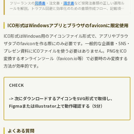
フリーランスの
見積書
・注文書・
請求書
など受発注書類の正しい運用ル
ールを解説。トラブル回避と効率化のための書類作成フロー、記載項
目、
インボイス制度
対応を完全ガイド。
ICO形式はWindowsアプリとブラウザのfaviconに限定使用
ICO形式はWindows用のアイコンファイル形式で、アプリやブラウ
ザタブのfaviconを作る際にのみ必要です。一般的な企画書・SNS・
プレゼン資料にICOファイルを使う必要はありません。PNGをICO
変換するオンラインツール（favicon.io等）で必要時のみ変換する
方法が効率的です。
CHECK
-> 次にダウンロードするアイコンをSVG形式で取得し、
FigmaまたはIllustrator上で動作確認する（5分）
よくある質問