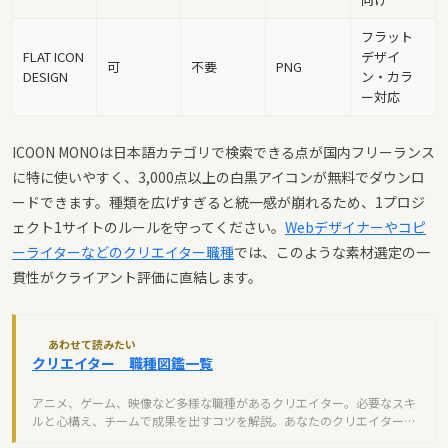
フラット
FLAT ICON
デザイ
可
不要
PNG
DESIGN
ン・カラ
ー対応
ICOON MONOは日本語カテゴリで検索できる点が国内フリーランス
に特に使いやすく、3,000点以上の白黒アイコンが無料でダウンロ
ードできます。種類を広げすぎると統一感が崩れるため、1プロジ
ェクト1サイトのルールを守ってください。
Webデザイナーやコピ
ーライターなどのクリエイター職種
では、このような素材選定の一
貫性がクライアント評価に直結します。
あわせて読みたい
クリエイター 職種図鑑一覧
アニメ、ゲーム、映像など多様な職種があるクリエイター。必要なスキ
ルと心構え、チームで成果を出すコツを解説。あなたのクリエイター適
性を見つけよう。