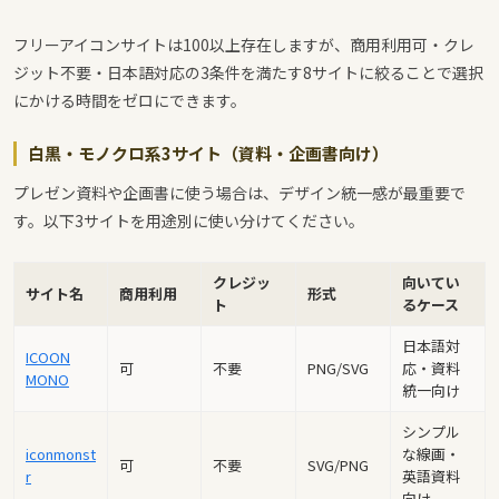
フリーアイコンサイトは100以上存在しますが、商用利用可・クレ
ジット不要・日本語対応の3条件を満たす8サイトに絞ることで選択
にかける時間をゼロにできます。
白黒・モノクロ系3サイト（資料・企画書向け）
プレゼン資料や企画書に使う場合は、デザイン統一感が最重要で
す。以下3サイトを用途別に使い分けてください。
クレジッ
向いてい
サイト名
商用利用
形式
ト
るケース
日本語対
ICOON
可
不要
PNG/SVG
応・資料
MONO
統一向け
シンプル
iconmonst
な線画・
可
不要
SVG/PNG
r
英語資料
向け