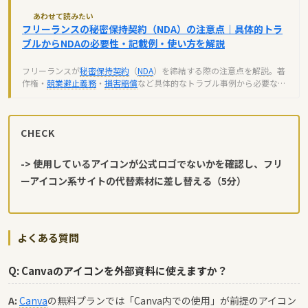
あわせて読みたい
フリーランスの秘密保持契約（NDA）の注意点｜具体的トラ
ブルからNDAの必要性・記載例・使い方を解説
フリーランスが
秘密保持契約
（
NDA
）を締結する際の注意点を解説。著
作権・
競業避止義務
・
損害賠償
など具体的なトラブル事例から必要な確
認項目までを詳しく紹介します。
CHECK
-> 使用しているアイコンが公式ロゴでないかを確認し、フリ
ーアイコン系サイトの代替素材に差し替える（5分）
よくある質問
Q: Canvaのアイコンを外部資料に使えますか？
A:
Canva
の無料プランでは「Canva内での使用」が前提のアイコン