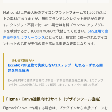
Flaticonは世界最大級のアイコンプラットフォームで1,500万点以
上の素材がありますが、無料プランではクレジット表記が必要で
す。クレジット不要で使いたい場合は有料プランへのアップグレー
ドを検討するか、ICOON MONOで代替してください。
SNS運用で案
件獲得を狙うフリーランス
にとっては、視覚的に統一されたアイコ
ンセットの活用が発信の質を高める重要な要素になります。
あわせて読みたい
ExcelのPDF変換で失敗しない3ステップ｜切れる・ずれる問
題を完全解決
ExcelをPDFに変換する際の切れる・ずれる問題を完全解決。3ステップ
で失敗しない変換方法を詳しく解説します。レイアウト崩れを防ぎ、き
れいなPDFを作成できます。
Figma・Canva連携向け2サイト（デザインツール直結）
FigmaやCanvaで作業する場合は、プラグインから直接アイコンを