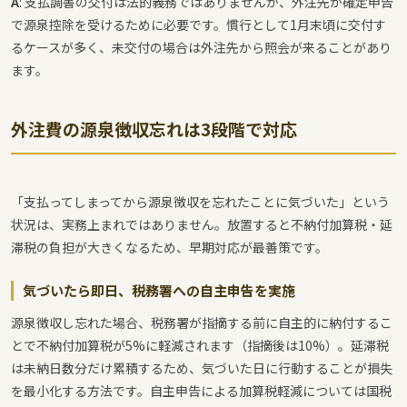
A
: 支払調書の交付は法的義務ではありませんが、外注先が確定申告
で源泉控除を受けるために必要です。慣行として1月末頃に交付す
るケースが多く、未交付の場合は外注先から照会が来ることがあり
ます。
外注費の源泉徴収忘れは3段階で対応
「支払ってしまってから源泉徴収を忘れたことに気づいた」という
状況は、実務上まれではありません。放置すると不納付加算税・延
滞税の負担が大きくなるため、早期対応が最善策です。
気づいたら即日、税務署への自主申告を実施
源泉徴収し忘れた場合、税務署が指摘する前に自主的に納付するこ
とで不納付加算税が5%に軽減されます（指摘後は10%）。延滞税
は未納日数分だけ累積するため、気づいた日に行動することが損失
を最小化する方法です。自主申告による加算税軽減については国税