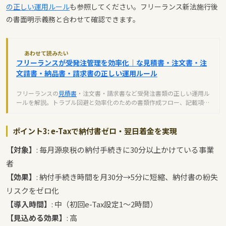
の正しい運用ルール
も参照してください。フリーランス新法施行後
の書面明示義務と合わせて確認できます。
あわせて読みたい
フリーランスが受発注管理を効率化｜な見積書・注文書・注
文請書・納品書・請求書の正しい運用ルール
フリーランスの
見積書
・注文書・請求書など受発注書類の正しい運用ル
ールを解説。トラブル回避と効率化のための書類作成フロー、記載項
目、
インボイス制度
対応を完全ガイド。
ポイント3: e-Taxで納付書ゼロ・翌日着金を実現
【対象】
: 毎月源泉税の納付手続きに30分以上かけている事業
者
【効果】
: 納付手続き時間を月30分→5分に短縮、納付書の紛失
リスクをゼロ化
【導入時間】
: 中（初回e-Tax設定1〜2時間）
【見込める効果】
: 高