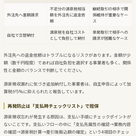
不足分の源泉税相当
継続取引の相手で関
外注先へ差額請求
額を外注先に返金依
係維持が重要なケー
頼
ス
源泉税を自社コスト
単発取引で相手への
自社で立替納付
として負担して納付
請求が困難なケース
外注先への返金依頼はトラブルになるリスクがあります。金額が少
額（数千円程度）であれば自社負担を選択する事業者も多く、関係
性と金額のバランスで判断してください。
源泉徴収漏れに気づき追加納付した事業者は、自主申告によって加
算税が5%に抑えられたと報告しています。
再発防止は「支払時チェックリスト」で担保
源泉徴収忘れが発生する原因は、支払い手順にチェックポイントが
ないことです。支払いフローの中に「支払先属性の確認→業務内容
の確認→源泉税計算→差引後振込額の確定」という4項目のチェッ