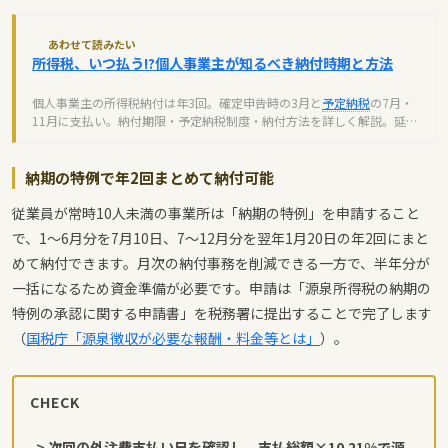
あわせて読みたい
所得税、いつ払う!?個人事業主が知るべき納付時期と方法
個人事業主の所得税納付は年3回。確定申告時の3月と
予定納税
の7月・
11月に支払い。納付期限・予定納税制度・納付方法を詳しく解説。延滞
税を避けるため正確な知識が必須です。
納期の特例で年2回まとめて納付可能
従業員が常時10人未満の事業所は「納期の特例」を申請すること
で、1〜6月分を7月10日、7〜12月分を翌年1月20日の年2回にまと
めて納付できます。月次の納付事務を削減できる一方で、半年分が
一括になるため資金準備が必要です。申請は「源泉所得税の納期の
特例の承認に関する申請書」を税務署に提出することで完了します
（
国税庁「源泉徴収が必要な報酬・料金等とは」
）。
CHECK
-> 次回の外注費支払い日を確認し、支払総額×10.21%で源