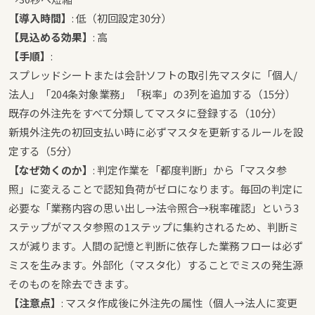
【導入時間】
: 低（初回設定30分）
【見込める効果】
: 高
【手順】
:
スプレッドシートまたは会計ソフトの取引先マスタに「個人/
法人」「204条対象業務」「税率」の3列を追加する（15分）
既存の外注先をすべて分類してマスタに登録する（10分）
新規外注先の初回支払い時に必ずマスタを更新するルールを設
定する（5分）
【なぜ効くのか】
: 判定作業を「都度判断」から「マスタ参
照」に変えることで認知負荷がゼロになります。毎回の判定に
必要な「業務内容の思い出し→法令照合→税率確認」という3
ステップがマスタ参照の1ステップに集約されるため、判断ミ
スが減ります。人間の記憶と判断に依存した業務フローは必ず
ミスを生みます。外部化（マスタ化）することでミスの発生源
そのものを除去できます。
【注意点】
: マスタ作成後に外注先の属性（個人→法人に変更