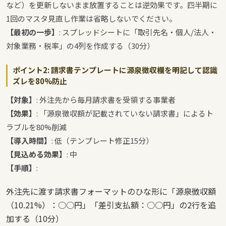
など）を更新しないまま放置することは逆効果です。四半期に
1回のマスタ見直し作業は省略しないでください。
【最初の一歩】
: スプレッドシートに「取引先名・個人/法人・
対象業務・税率」の4列を作成する（30分）
ポイント2: 請求書テンプレートに源泉徴収欄を明記して認識
ズレを80%防止
【対象】
: 外注先から毎月請求書を受領する事業者
【効果】
: 「源泉徴収額が記載されていない請求書」によるト
ラブルを80%削減
【導入時間】
: 低（テンプレート修正15分）
【見込める効果】
: 中
【手順】
:
外注先に渡す請求書フォーマットのひな形に「源泉徴収額
（10.21%）：○○円」「差引支払額：○○円」の2行を追
加する（10分）