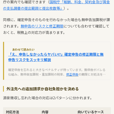
庁の案内でも確認できます（
国税庁「報酬、料金、契約金及び賞金
の支払調書の提出範囲と提出枚数等」
）。
同様に、確定申告そのものを行わなかった場合も無申告加算税が課
されます。
無申告のリスクと修正期限
についても合わせて確認して
おくと、税務上の対応力が高まります。
あわせて読みたい
「え、申告しなかったらヤバい!?」確定申告の修正期限と無
申告リスクをスッキリ解説
確定申告を忘れると大きなペナルティが待っています。無申告がバレる
仕組み、無申告加算税・重加算税の税率、
修正申告
の期限と対処法を実
例で解説。自主申告で軽減できるペナルティについても紹介します。
外注先への追加請求か自社負担かを決める
源泉徴収し忘れた場合の対応は2パターンに分かれます。
対応方法
内容
向いているケース