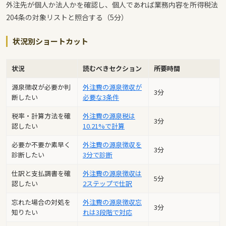
外注先が個人か法人かを確認し、個人であれば業務内容を所得税法
204条の対象リストと照合する（5分）
状況別ショートカット
状況
読むべきセクション
所要時間
源泉徴収が必要か判
外注費の源泉徴収が
3分
断したい
必要な3条件
税率・計算方法を確
外注費の源泉税は
3分
認したい
10.21%で計算
必要か不要か素早く
外注費の源泉徴収を
3分
診断したい
3分で診断
仕訳と支払調書を確
外注費の源泉徴収は
5分
認したい
2ステップで仕訳
忘れた場合の対処を
外注費の源泉徴収忘
3分
知りたい
れは3段階で対応