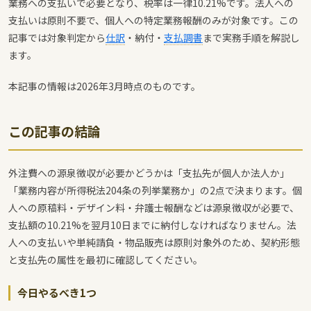
業務への支払いで必要となり、税率は一律10.21%です。法人への
支払いは原則不要で、個人への特定業務報酬のみが対象です。この
記事では対象判定から
仕訳
・納付・
支払調書
まで実務手順を解説し
ます。
本記事の情報は2026年3月時点のものです。
この記事の結論
外注費への源泉徴収が必要かどうかは「支払先が個人か法人か」
「業務内容が所得税法204条の列挙業務か」の2点で決まります。個
人への原稿料・デザイン料・弁護士報酬などは源泉徴収が必要で、
支払額の10.21%を翌月10日までに納付しなければなりません。法
人への支払いや単純請負・物品販売は原則対象外のため、契約形態
と支払先の属性を最初に確認してください。
今日やるべき1つ