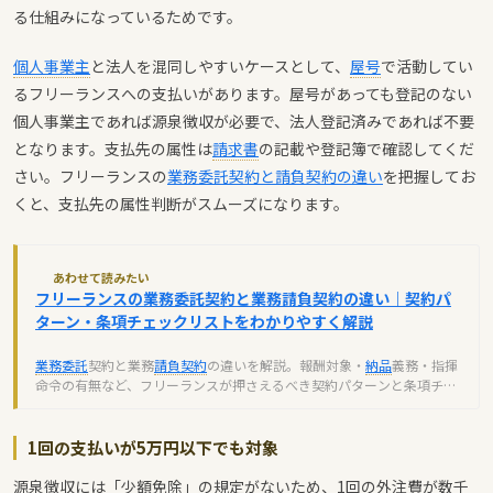
る仕組みになっているためです。
個人事業主
と法人を混同しやすいケースとして、
屋号
で活動してい
るフリーランスへの支払いがあります。屋号があっても登記のない
個人事業主であれば源泉徴収が必要で、法人登記済みであれば不要
となります。支払先の属性は
請求書
の記載や登記簿で確認してくだ
さい。フリーランスの
業務委託契約と請負契約の違い
を把握してお
くと、支払先の属性判断がスムーズになります。
あわせて読みたい
フリーランスの業務委託契約と業務請負契約の違い｜契約パ
ターン・条項チェックリストをわかりやすく解説
業務委託
契約と業務
請負契約
の違いを解説。報酬対象・
納品
義務・指揮
命令の有無など、フリーランスが押さえるべき契約パターンと条項チェ
ックリストを紹介します。
1回の支払いが5万円以下でも対象
源泉徴収には「少額免除」の規定がないため、1回の外注費が数千