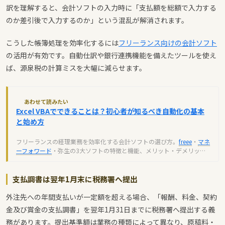
訳を理解すると、会計ソフトの入力時に「支払額を総額で入力する
のか差引後で入力するのか」という混乱が解消されます。
こうした帳簿処理を効率化するには
フリーランス向けの会計ソフト
の活用が有効です。自動仕訳や銀行連携機能を備えたツールを使え
ば、源泉税の計算ミスを大幅に減らせます。
あわせて読みたい
Excel VBAでできることは？初心者が知るべき自動化の基本
と始め方
フリーランスの経理業務を効率化する会計ソフトの選び方。
freee
・
マネ
ーフォワード
・弥生の3大ソフトの特徴と機能、メリット・デメリット
を初心者向けに解説します。
支払調書は翌年1月末に税務署へ提出
外注先への年間支払いが一定額を超える場合、「報酬、料金、契約
金及び賞金の支払調書」を翌年1月31日までに税務署へ提出する義
務があります。提出基準額は業務の種類によって異なり、原稿料・