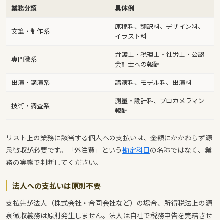
業務分類
具体例
原稿料、翻訳料、デザイン料、
文筆・制作系
イラスト料
弁護士・税理士・社労士・公認
専門職系
会計士への報酬
出演・講演系
講演料、モデル料、出演料
測量・設計料、プロカメラマン
技術・調査系
報酬
リスト上の業務に該当する個人への支払いは、金額にかかわらず源
泉徴収が必要です。「外注費」という
勘定科目
の名称ではなく、業
務の実態で判断してください。
法人への支払いは原則不要
支払先が法人（株式会社・合同会社など）の場合、所得税法上の源
泉徴収義務は原則発生しません。法人は自社で税務申告を完結させ