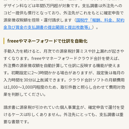
デザイン料などは年間5万円超が対象です。支払調書は外注先への
コピー提供も慣行となっており、外注先がこれをもとに確定申告で
源泉徴収税額を控除・還付請求します（
国税庁「報酬、料金、契約
金及び賞金の支払調書の提出範囲と提出枚数等」
）。
freeeやマネーフォワードで仕訳を自動化
手動入力を続けると、月次での源泉税計算ミスや計上漏れが起きや
すくなります。freeeやマネーフォワードクラウド会計を使えば、
外注費の源泉徴収額を自動計算して仕訳に反映する機能が使えま
す。初期設定に2〜3時間かかる場合がありますが、設定後は毎月の
入力時間を30分以上削減できます。クラウド会計ソフトの月額費用
は1,000〜3,000円程度のため、取引件数と照らし合わせて費用対効
果を判断してください。
請求書に源泉税が引かれていた個人事業主が、確定申告で還付を受
けるケースは珍しくありません。外注先にとっても、支払調書は重
要な書類です。