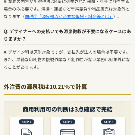
A
: 業務の内容が所得税法204条に列挙された報酬・料金に該当する
場合のみ必要です。清掃・運搬など単純請負や物品販売は対象外と
なります（
国税庁「源泉徴収が必要な報酬・料金等とは」
）。
Q: デザイナーへの支払いでも源泉徴収が不要になるケースはあ
りますか？
A
: デザイン料は原則対象ですが、支払先が法人の場合は不要です。
また、単純な印刷物の複製作業など創作性がない業務は対象外にな
ることがあります。
外注費の源泉税は10.21%で計算