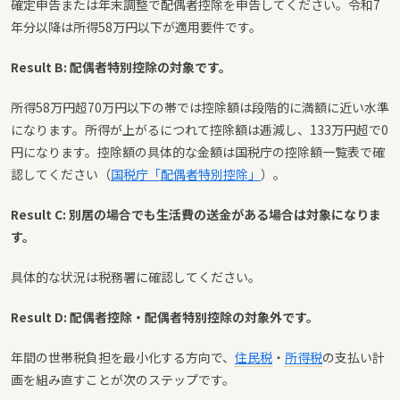
確定申告または年末調整で配偶者控除を申告してください。令和7
年分以降は所得58万円以下が適用要件です。
Result B: 配偶者特別控除の対象です。
所得58万円超70万円以下の帯では控除額は段階的に満額に近い水準
になります。所得が上がるにつれて控除額は逓減し、133万円超で0
円になります。控除額の具体的な金額は国税庁の控除額一覧表で確
認してください（
国税庁「配偶者特別控除」
）。
Result C: 別居の場合でも生活費の送金がある場合は対象になりま
す。
具体的な状況は税務署に確認してください。
Result D: 配偶者控除・配偶者特別控除の対象外です。
年間の世帯税負担を最小化する方向で、
住民税
・
所得税
の支払い計
画を組み直すことが次のステップです。