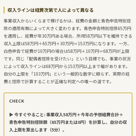
収入ラインは経費次第で人によって異なる
事業収入からいくらまで稼げるかは、経費の金額と青色申告特別控
除の適用有無によって大きく変わります。青色申告特別控除65万円
を適用し、経費が年30万円ある場合、所得58万円以下を維持できる
収入上限は58万円＋65万円＋30万円＝153万円になります。一方、
白色申告で経費が10万円の場合は58万円＋10万円＝68万円が上限
です。同じ「配偶者控除を受けたい」という目標でも、事業の状況
によって収入ラインは68万円から153万円以上まで幅があります。
自分の上限を「103万円」という一般的な数字に頼らず、実際の経
費と控除で計算することが正確な判定への唯一の道です。
CHECK
▶ 今すぐやること: 事業収入58万円＋今年の予想経費合計＋
青色申告特別控除額（65万円または0円）を計算し、自分の収
入上限を算出します（5分）。