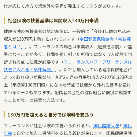
け対応して片方で想定外の負担が発生するリスクがあります。
社会保険の扶養基準は年間収入130万円未満
健康保険の被扶養者の認定基準は、一般的に「今後1年間の見込み
収入が130万円未満」とされています（
全国健康保険協会「被扶養
者とは？」
）。フリーランスの場合は事業収入（経費控除前）が基
準になることが多く、経費を差し引いた所得ではなく収入総額で判
断される点に注意が必要です（
フリーランスハブ「フリーランスは
扶養に入れる？条件解説」
）。ただし加入している健康保険組合に
よって取り扱いが異なり、直近3ヶ月の月平均収入が10万8,333円以
上（年換算130万円超）になった時点で扶養から外れる基準を設け
ているケースもあります。配偶者の会社の健保組合に個別に確認す
ることが唯一の確実な方法です。
130万円を超えると自分で保険料を支払う
フリーランスが社会保険の扶養から外れると、
国民健康保険
と
国民
年金
に自分で加入し保険料を支払う義務が生じます。国民健康保険