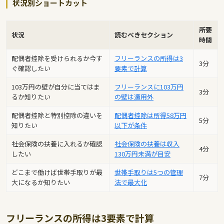
状況別ショートカット
所要
状況
読むべきセクション
時間
配偶者控除を受けられるか今す
フリーランスの所得は3
3分
ぐ確認したい
要素で計算
103万円の壁が自分に当てはま
フリーランスに103万円
3分
るか知りたい
の壁は適用外
配偶者控除と特別控除の違いを
配偶者控除は所得58万円
5分
知りたい
以下が条件
社会保険の扶養に入れるか確認
社会保険の扶養は収入
4分
したい
130万円未満が目安
どこまで働けば世帯手取りが最
世帯手取りは5つの管理
7分
大になるか知りたい
法で最大化
フリーランスの所得は3要素で計算