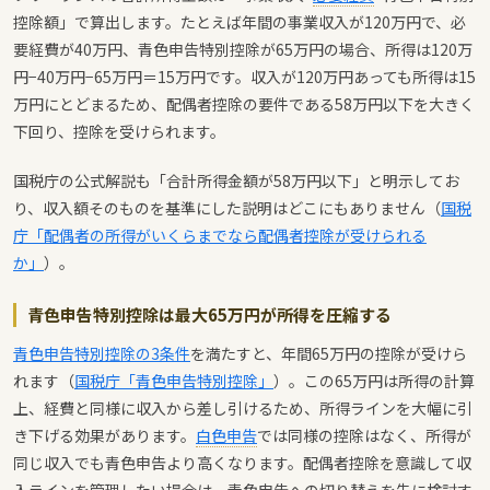
控除額」で算出します。たとえば年間の事業収入が120万円で、必
要経費が40万円、青色申告特別控除が65万円の場合、所得は120万
円−40万円−65万円＝15万円です。収入が120万円あっても所得は15
万円にとどまるため、配偶者控除の要件である58万円以下を大きく
下回り、控除を受けられます。
国税庁の公式解説も「合計所得金額が58万円以下」と明示してお
り、収入額そのものを基準にした説明はどこにもありません（
国税
庁「配偶者の所得がいくらまでなら配偶者控除が受けられる
か」
）。
青色申告特別控除は最大65万円が所得を圧縮する
青色申告特別控除の3条件
を満たすと、年間65万円の控除が受けら
れます（
国税庁「青色申告特別控除」
）。この65万円は所得の計算
上、経費と同様に収入から差し引けるため、所得ラインを大幅に引
き下げる効果があります。
白色申告
では同様の控除はなく、所得が
同じ収入でも青色申告より高くなります。配偶者控除を意識して収
入ラインを管理したい場合は、青色申告への切り替えを先に検討す