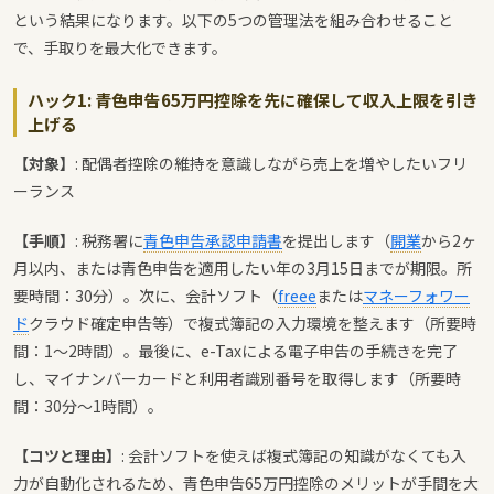
という結果になります。以下の5つの管理法を組み合わせること
で、手取りを最大化できます。
ハック1: 青色申告65万円控除を先に確保して収入上限を引き
上げる
【対象】
: 配偶者控除の維持を意識しながら売上を増やしたいフリ
ーランス
【手順】
: 税務署に
青色申告承認申請書
を提出します（
開業
から2ヶ
月以内、または青色申告を適用したい年の3月15日までが期限。所
要時間：30分）。次に、会計ソフト（
freee
または
マネーフォワー
ド
クラウド確定申告等）で複式簿記の入力環境を整えます（所要時
間：1〜2時間）。最後に、e-Taxによる電子申告の手続きを完了
し、マイナンバーカードと利用者識別番号を取得します（所要時
間：30分〜1時間）。
【コツと理由】
: 会計ソフトを使えば複式簿記の知識がなくても入
力が自動化されるため、青色申告65万円控除のメリットが手間を大