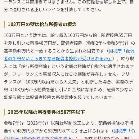
ーランスには直接当てはまりません。この前提を理解した上で、自
分に適用される正しいラインを計算してください。
103万円の壁は給与所得者の概念
103万円という数字は、給与収入103万円から給与所得控除55万円
を差し引いた所得48万円が、配偶者控除（令和2年〜令和6年分）の
基準額48万円と一致することから生まれた目安です（
国税庁「配偶
者の所得がいくらまでなら配偶者控除が受けられるか」
）。給与収
入には「給与所得控除」という定額の控除が自動的に適用されます
が、フリーランスの事業収入にはこの控除が存在しません。フリー
ランスが「103万円以内だから大丈夫」と判断した場合、実際の所
得は103万円から経費を差し引いた金額になるため、経費の少ない
事業形態では配偶者控除の所得要件を超えてしまいます。
2025年以降の所得要件は58万円以下
令和7年分（2025年分）以降は税制改正により、配偶者控除の所得
要件が48万円以下から58万円以下に引き上げられます（
国税庁「令
和7年分以後の配偶者控除等の改正」
）。配偶者特別控除の上限は