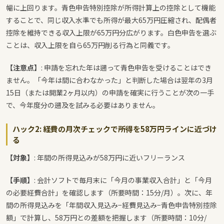
幅に上回ります。青色申告特別控除が所得計算上の控除として機能
することで、同じ収入水準でも所得が最大65万円圧縮され、配偶者
控除を維持できる収入上限が65万円分広がります。白色申告を選ぶ
ことは、収入上限を自ら65万円削る行為と同義です。
【注意点】
: 申請を忘れた年は遡って青色申告を受けることはでき
ません。「今年は間に合わなかった」と判断した場合は翌年の3月
15日（または開業2ヶ月以内）の申請を確実に行うことが次の一手
で、今年度分の遡及を試みる必要はありません。
ハック2: 経費の月次チェックで所得を58万円ラインに近づけ
る
【対象】
: 年間の所得見込みが58万円に近いフリーランス
【手順】
: 会計ソフトで毎月末に「今月の事業収入合計」と「今月
の必要経費合計」を確認します（所要時間：15分/月）。次に、年
間の所得見込みを「年間収入見込み−経費見込み−青色申告特別控除
額」で計算し、58万円との差額を把握します（所要時間：10分/