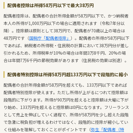
配偶者控除は所得58万円以下で最大38万円
配偶者控除は、配偶者の合計所得金額が58万円以下で、かつ納税者
本人の所得が1,000万円以下の場合に適用されます（令和7年分以
降）。控除額は原則として38万円で、配偶者が70歳以上の場合は
48万円です（
国税庁「配偶者控除」
）。配偶者の所得が58万円以下
であれば、納税者の所得税・住民税の計算において38万円分が差し
引かれるため、所得税率が10%の場合は年間3万8千円、20%の場
合は年間7万6千円の節税効果があります（住民税の効果は別途）。
配偶者特別控除は所得58万円超133万円以下で段階的に縮小
配偶者の合計所得金額が58万円を超えても、133万円以下であれば
配偶者特別控除が使えます。ただし所得が上がるにつれて控除額は
段階的に下がります。所得が90万円を超えると控除額は大幅に下が
り始め、133万円を超えると控除額は0円になります。フリーランス
として売上を伸ばしていく過程で、所得が58万円を少し超えた段階
で急激に税負担が増えるわけではなく、段階的に控除が縮小してい
く仕組みを理解しておくことがポイントです（
弥生「配偶者（特