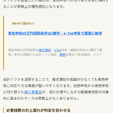
ることが実務上の優先順位になります。
あわせて読みたい
青色申告65万円控除条件は3要件｜e-Tax申告で確実に取得
青色申告65万円控除は
複式簿記
・
e-Tax
申告・期限内申告の3要件で取
得。条件の詳細から会計ソフト設定、
節税
効果まで完全解説。マイナン
バーカードで15分で登録可能。
会計ソフトを活用することで、複式簿記の知識が少なくても青色申
告に対応できる環境が整いやすくなります。白色申告から青色申告
に切り替えた
個人事業主
が、収入を増やしながら配偶者控除の対象
内に留まれたケースは実務上少なくありません。
必要経費の計上漏れが判定を狂わせる