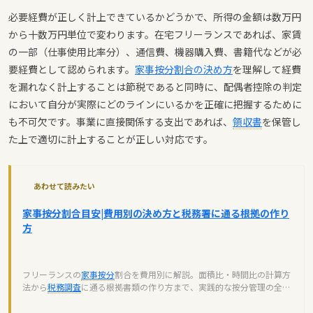
必要経費が正しく計上できているかどうかで、所得の金額は数万円
から十数万円単位で変わります。在宅フリーランスであれば、家賃
の一部（仕事使用比率分）、通信費、機器購入費、書籍代などが必
要経費として認められます。
家事按分割合の決め方
を理解して経費
を漏れなく計上することは節税であると同時に、配偶者控除の判定
において自分が実際にどのラインにいるかを正確に把握するために
も不可欠です。事業に直接関係する支出であれば、
領収書
を保管し
た上で適切に計上することが正しい対応です。
あわせて読みたい
家事按分割合目安|費用別の決め方と税務署に通る根拠の作り
方
フリーランスの
家事按分
割合を費用別に解説。面積比・時間比の計算方
法から
税務調査
に通る根拠書類の作り方まで、実践的な按分管理の全手
順を紹介します。