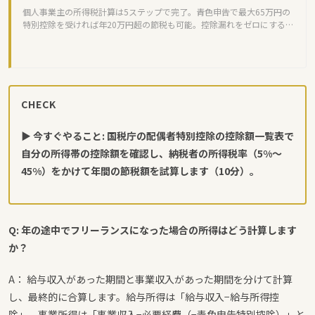
個人事業主の所得税計算は5ステップで完了。青色申告で最大65万円の
特別控除を受ければ年20万円超の節税も可能。控除漏れをゼロにするチ
ェックリストも掲載。
CHECK
▶ 今すぐやること: 国税庁の配偶者特別控除の控除額一覧表で
自分の所得帯の控除額を確認し、納税者の所得税率（5%〜
45%）をかけて年間の節税額を試算します（10分）。
Q: 年の途中でフリーランスになった場合の所得はどう計算します
か？
A： 給与収入があった期間と事業収入があった期間を分けて計算
し、最終的に合算します。給与所得は「給与収入−給与所得控
除」、事業所得は「事業収入−必要経費（−青色申告特別控除）」と