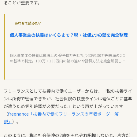
ることが重要です。
あわせて読みたい
個人事業主の扶養はいくらまで？税・社保2つの壁を完全整理
個人事業主の扶養は税法上の所得48万円と社会保険130万円未満の2つ
の基準で判定。103万・130万円の壁の違いや計算方法を完全解説しま
す。
フリーランスとして扶養内で働くユーザーからは、「税の扶養ライ
ンは所得で管理できたが、社会保険の扶養ラインは健保ごとに基準
が違うため個別確認が必要だった」という声が上がっています
（
freenance「扶養内で働くフリーランスの年収ボーダー解
説」
）。
このように、税と社会保険の2軸をそれぞれ把握しないと、片方だ