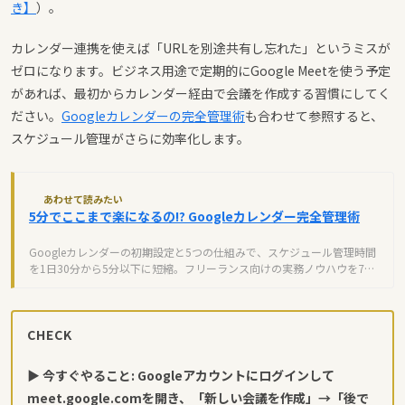
き】
）。
カレンダー連携を使えば「URLを別途共有し忘れた」というミスが
ゼロになります。ビジネス用途で定期的にGoogle Meetを使う予定
があれば、最初からカレンダー経由で会議を作成する習慣にしてく
ださい。
Googleカレンダーの完全管理術
も合わせて参照すると、
スケジュール管理がさらに効率化します。
あわせて読みたい
5分でここまで楽になるの!? Googleカレンダー完全管理術
Googleカレンダーの初期設定と5つの仕組みで、スケジュール管理時間
を1日30分から5分以下に短縮。フリーランス向けの実務ノウハウを7ス
テップで解説します。
CHECK
▶ 今すぐやること: Googleアカウントにログインして
meet.google.com
を開き、「新しい会議を作成」→「後で