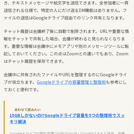
き、テキストメッセージや絵文字を送信できます。全参加者に一斉
送信される仕様で、特定の人にだけ送るDM機能はありません。フ
ァイルの送信はGoogleドライブ経由でのリンク共有となります。
チャット履歴は会議終了後に自動で削除されます。URLや重要な情
報をチャットで共有した場合、会議が終わると見られなくなりま
す。重要な情報は会議中にメモアプリや別のメッセージツールに転
記しておいてください。この点はZoomとの違いでもあり、Zoom
はチャット履歴を保存できます。
会議中に共有されたファイルやURLを整理するのにGoogleドライ
ブが役立ちます。
Googleドライブの容量管理と整理術
も参考にし
ておくと便利です。
あわせて読みたい
15GBしかないの!?Googleドライブ容量を5つの整理術でスッ
キリ解決
Googleドライブの無料容量15GBはGmail・Googleフォトと共有。容量