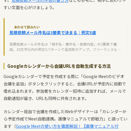
す。
見積依頼メールの件名の書き方
なども参考に、相手に伝わりや
すい文面を心がけましょう。
あわせて読みたい
見積依頼メール件名は3要素で決まる｜例文5選
見積依頼メールの件名は「相手名・案件名・依頼内容」の3要素で構
成。30文字以内の例文5パターンで返信率がアップ。フリーランスも企
業もすぐ使えるテンプレート付き。
Googleカレンダーから会議URLを自動生成する方法
Googleカレンダーで予定を作成する際に「Google Meetのビデオ
会議を追加」ボタンをクリックすると、会議URLが予定内に自動で
埋め込まれます。参加者をカレンダー招待に追加すれば、メールで
自動通知が届き、URLも同時に共有されます。
カレンダー経由で会議を作成したWebデザイナーは「カレンダーか
ら予定作成でMeet自動連携。画像マニュアルで即戦力」と語ってい
ます（
Google Meetの使い方を徹底解説！【画像マニュアル付