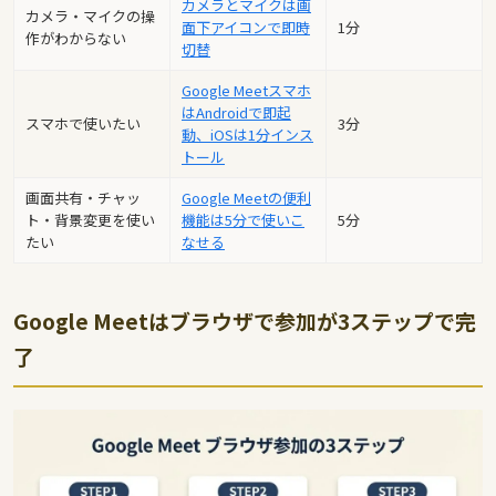
カメラとマイクは画
カメラ・マイクの操
面下アイコンで即時
1分
作がわからない
切替
Google Meetスマホ
はAndroidで即起
スマホで使いたい
3分
動、iOSは1分インス
トール
画面共有・チャッ
Google Meetの便利
ト・背景変更を使い
機能は5分で使いこ
5分
たい
なせる
Google Meetはブラウザで参加が3ステップで完
了