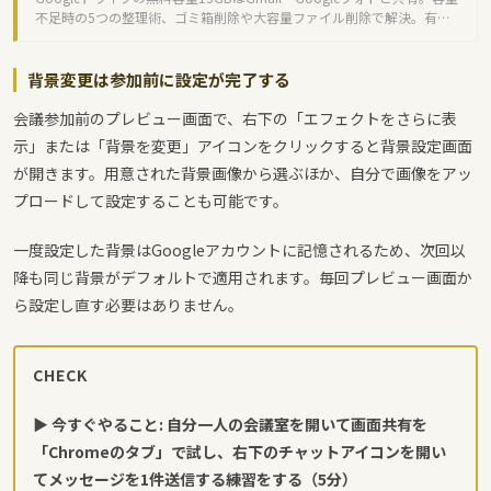
不足時の5つの整理術、ゴミ箱削除や大容量ファイル削除で解決。有料
プランも紹介。
背景変更は参加前に設定が完了する
会議参加前のプレビュー画面で、右下の「エフェクトをさらに表
示」または「背景を変更」アイコンをクリックすると背景設定画面
が開きます。用意された背景画像から選ぶほか、自分で画像をアッ
プロードして設定することも可能です。
一度設定した背景はGoogleアカウントに記憶されるため、次回以
降も同じ背景がデフォルトで適用されます。毎回プレビュー画面か
ら設定し直す必要はありません。
CHECK
▶ 今すぐやること: 自分一人の会議室を開いて画面共有を
「Chromeのタブ」で試し、右下のチャットアイコンを開い
てメッセージを1件送信する練習をする（5分）