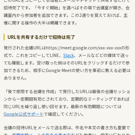
このURLをコピーして参加者にメールやチャットで共有するだけで
招待完了です。「今すぐ開始」を選べばその場で会議室が開き、会
議室内から参加者を追加できます。この2通りを覚えておけば、主
催に関する操作の大半は網羅できます。
URLを共有するだけで招待は完了
発行された会議URLはhttps://meet.google.com/xxx-xxx-xxxの形
式で、これをコピーしてLINE、
Slack
、メールなどどの媒体で送っ
ても機能します。受け取った側はそのURLをクリックするだけで参
加できるため、相手にGoogle Meetの使い方を事前に教える必要は
ありません。
「後で使用する会議を作成」で発行したURLは最後の会議セッショ
ンから一定期間有効とされており、定期的なミーティングであれば
同じURLを繰り返し使い回せます。最新の有効期限については
Google公式サポート
で確認してください。
会議の招待URLをメールで送る際は、件名や本文の書き方も重要で