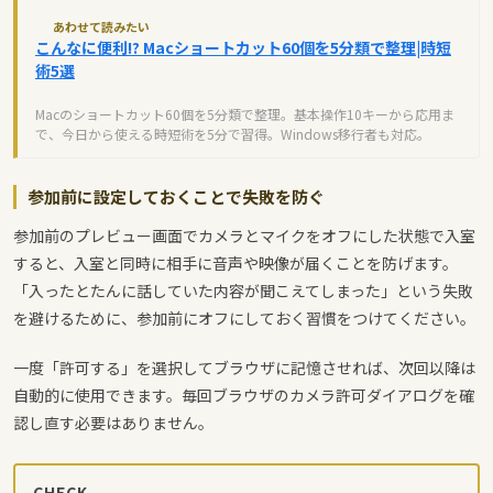
あわせて読みたい
こんなに便利!? Macショートカット60個を5分類で整理|時短
術5選
Macのショートカット60個を5分類で整理。基本操作10キーから応用ま
で、今日から使える時短術を5分で習得。Windows移行者も対応。
参加前に設定しておくことで失敗を防ぐ
参加前のプレビュー画面でカメラとマイクをオフにした状態で入室
すると、入室と同時に相手に音声や映像が届くことを防げます。
「入ったとたんに話していた内容が聞こえてしまった」という失敗
を避けるために、参加前にオフにしておく習慣をつけてください。
一度「許可する」を選択してブラウザに記憶させれば、次回以降は
自動的に使用できます。毎回ブラウザのカメラ許可ダイアログを確
認し直す必要はありません。
CHECK