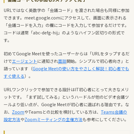
URLではなく英数字の「会議コード」を渡された場合も同様に参加
できます。meet.google.comにアクセスして、画面に表示される
「会議コードを入力」の欄にコードを入力して参加するだけです。
コードは通常「abc-defg-hij」のようなハイフン区切りの形式で
す。
初めてGoogle Meetを使ったユーザーからは「URLをタップするだ
けで
エージェント
に通知され
面談
開始。シンプルで初心者向き」と
語っています（
Google Meetの使い方をやさしく解説！初心者でも
すぐ使える
）。
URLワンクリックで参加できる設計はIT初心者にとって大きなメリ
ットです。「まず試してみる」というハードルが他のビデオ会議ツ
ールより低い点が、Google Meetが初心者に選ばれる理由です。な
お、
Zoom
やTeamsとの比較を検討している方は、
Teams会議の
設定方法
や
Zoomミーティングの主催方法
も参考にしてください。