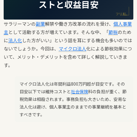
ストと収益目安
フリ転。
サラリーマンの
副業
解禁や働き方改革の流れを受け、
個人事業
主
として活動する方が増えています。そんな中、「
節税
のため
に
法人化
した方がいい」という話を耳にする機会も多いのでは
ないでしょうか。今回は、
マイクロ法人
化による節税効果につ
いて、メリット・デメリットを含めて詳しく解説していきま
す。
マイクロ法人化は年間利益800万円超が目安です。その
目安以下では維持コストと
社会保険
料の負担が重く、節
税効果は相殺されます。事務負担も大きいため、安易な
法人化は避け、個人事業主のままでの事業継続を基本と
すべきです。