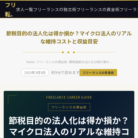
フリ
求人一覧
フリーランスの独立術
フリーランスの資金術
フリーラ
転。
節税目的の法人化は得か損か？マイクロ法人のリアル
な維持コストと収益目安
◆ ◆ ◆
Home
›
フリーランスの資金術
› 節税目的の法人化は得か損か...
約9分で読めます
2025年3月5日
フリーランスの資金術
FREELANCE CAREER GUIDE
フリーランスの資金術
節税目的の法人化は得か損か？
マイクロ法人のリアルな維持コ