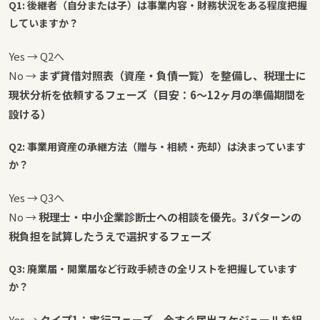
Q1: 後継者（自分または子）は事業内容・財務状況をある程度把握
していますか？
Yes → Q2へ
No →
まず貸借対照表（資産・負債一覧）を整備し、税理士に
現状分析を依頼するフェーズ（目安：6〜12ヶ月の準備期間を
設ける）
Q2: 事業用資産の承継方法（贈与・相続・売却）は決まっています
か？
Yes → Q3へ
No →
税理士・中小企業診断士への相談を優先。3パターンの
税負担を試算したうえで選択するフェーズ
Q3: 廃業届・開業届など行政手続きの全リストを把握しています
か？
Yes →
タイプ1：実行フェーズ。今すぐ届出スケジュールを組