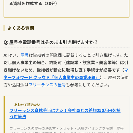
る資料を作成する（30分）
よくある質問
Q: 屋号や電話番号はそのまま引き継げますか？
A
: はい、
屋号
は後継者の開業届に記載することで引き継げます。
た
だし個人事業主の場合、許認可（建設業・飲食業・美容業等）は引
き継げないため、後継者が新たに取得し直す手続きが必要です（
マ
ネーフォワード クラウド「個人事業主の事業承継」
）。
屋号の決め
方や活用法は
フリーランスの屋号
も参考にしてください。
あわせて読みたい
フリーランス育休手当はナシ！会社員との差額250万円を補
う対策法
フリーランスの屋号の決め方・メリット・活用タイミングを解説。屋号