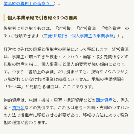
業承継の税務上の留意点」
）。
個人事業承継で引き継ぐ3つの要素
後継者に引き継ぐものは、「経営権」「経営資源」「物的資産」の
3つに分類できます（
三菱UFJ銀行「個人事業主の事業承継」
）。
経営権は先代の廃業と後継者の開業によって移転します。経営資源
は、事業主が培ってきた技術・ノウハウ・顧客・取引先関係などの
無形の財産を指し、個人事業ほど属人的要素が強い傾向にありま
す。つまり「書類上の承継」だけ済ませても、技術やノウハウが引
き継がれていなければ事業は継続できません。承継の準備期間を
「3〜5年」と見積もる理由は、ここにあります。
物的資産は、店舗・機械・車両・棚卸資産などの
固定資産
と、借入
金・
買掛金
などの負債です。これらは贈与・相続・売却のいずれか
の方法で後継者に移転させる必要があり、移転の方法によって税負
担の種類が変わります。