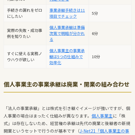
手続きの漏れをゼロ
事業承継手続きは11
5分
にしたい
項目でチェック
個人事業承継は準備
実際の失敗・成功事
次第で明暗が分かれ
6分
例を知りたい
る
個人事業主の事業承
すぐに使える実務ノ
継は5つの仕組みで
10分
ウハウが欲しい
効率化
個人事業主の事業承継は廃業・開業の組み合わせ
「法人の事業承継」とは株式を引き継ぐイメージが強いですが、個
人事業の場合はまったく仕組みが異なります。
個人事業主
に「株
式」は存在しないため、経営権の承継は先代の廃業と後継者の新規
開業というセットで行うのが基本です（
J-Net21「個人事業主の事