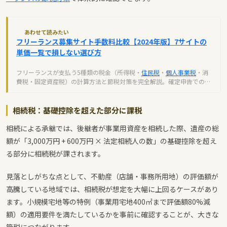
あわせて読みたい
フリーランス募集サイト手数料比較【2024年版】7サイトの
単価一覧で損しない選び方
フリーランスが支払う5種類の税金（所得税・
住民税
・
個人事業税
・消
費税・固定資産税）の計算方法と節税対策を完全解説。確定申告での控
除活用や
経費
計上で税負担を減らすコツを紹介します。
相続税：基礎控除を超えた部分に課税
相続による承継では、後継者が事業用資産を相続した際、遺産の総
額が「3,000万円 + 600万円 × 法定相続人の数」の基礎控除を超え
る部分に相続税が課されます。
見落としがちな点として、不動産（店舗・事務所用地）の評価額が
高騰している地域では、相続税が想定を大幅に上回るケースがあり
ます。小規模宅地等の特例（事業用宅地400㎡まで評価額80%減
額）の適用要件を満たしているかを事前に確認することが、大きな
節税につながります。