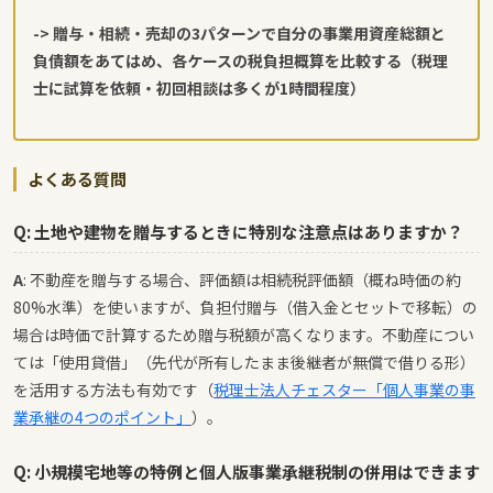
-> 贈与・相続・売却の3パターンで自分の事業用資産総額と
負債額をあてはめ、各ケースの税負担概算を比較する（税理
士に試算を依頼・初回相談は多くが1時間程度）
よくある質問
Q: 土地や建物を贈与するときに特別な注意点はありますか？
A
: 不動産を贈与する場合、評価額は相続税評価額（概ね時価の約
80%水準）を使いますが、負担付贈与（借入金とセットで移転）の
場合は時価で計算するため贈与税額が高くなります。不動産につい
ては「使用貸借」（先代が所有したまま後継者が無償で借りる形）
を活用する方法も有効です（
税理士法人チェスター「個人事業の事
業承継の4つのポイント」
）。
Q: 小規模宅地等の特例と個人版事業承継税制の併用はできます