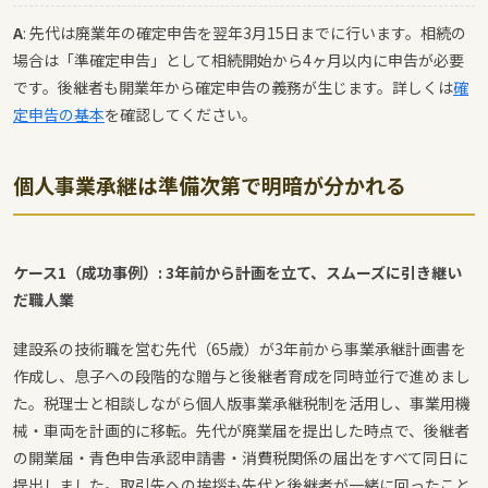
A
: 先代は廃業年の確定申告を翌年3月15日までに行います。相続の
場合は「準確定申告」として相続開始から4ヶ月以内に申告が必要
です。後継者も開業年から確定申告の義務が生じます。詳しくは
確
定申告の基本
を確認してください。
個人事業承継は準備次第で明暗が分かれる
ケース1（成功事例）: 3年前から計画を立て、スムーズに引き継い
だ職人業
建設系の技術職を営む先代（65歳）が3年前から事業承継計画書を
作成し、息子への段階的な贈与と後継者育成を同時並行で進めまし
た。税理士と相談しながら個人版事業承継税制を活用し、事業用機
械・車両を計画的に移転。先代が廃業届を提出した時点で、後継者
の開業届・青色申告承認申請書・消費税関係の届出をすべて同日に
提出しました。取引先への挨拶も先代と後継者が一緒に回ったこと