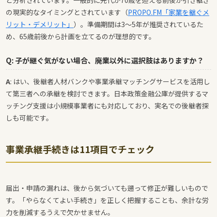
と分析されています。一般的に先代が70歳を迎える前後が引き継ぎ
の現実的なタイミングとされています（
PROPO.FM「家業を継ぐメ
リット・デメリット」
）。準備期間は3〜5年が推奨されているた
め、65歳前後から計画を立てるのが理想的です。
Q: 子が継ぐ気がない場合、廃業以外に選択肢はありますか？
A
: はい、後継者人材バンクや事業承継マッチングサービスを活用し
て第三者への承継を検討できます。日本政策金融公庫が提供するマ
ッチング支援は小規模事業者にも対応しており、実名での後継者探
しも可能です。
事業承継手続きは11項目でチェック
届出・申請の漏れは、後から気づいても遡って修正が難しいもので
す。「やらなくてよい手続き」を正しく把握することも、余計な労
力を削減するうえで欠かせません。