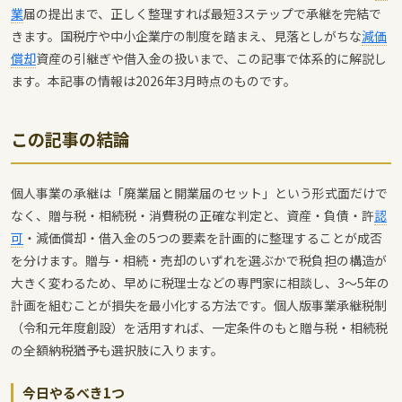
業
届の提出まで、正しく整理すれば最短3ステップで承継を完結で
きます。国税庁や中小企業庁の制度を踏まえ、見落としがちな
減価
償却
資産の引継ぎや借入金の扱いまで、この記事で体系的に解説し
ます。本記事の情報は2026年3月時点のものです。
この記事の結論
個人事業の承継は「廃業届と開業届のセット」という形式面だけで
なく、贈与税・相続税・消費税の正確な判定と、資産・負債・許
認
可
・減価償却・借入金の5つの要素を計画的に整理することが成否
を分けます。贈与・相続・売却のいずれを選ぶかで税負担の構造が
大きく変わるため、早めに税理士などの専門家に相談し、3〜5年の
計画を組むことが損失を最小化する方法です。個人版事業承継税制
（令和元年度創設）を活用すれば、一定条件のもと贈与税・相続税
の全額納税猶予も選択肢に入ります。
今日やるべき1つ