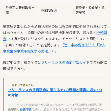
許認可の新規取得申
建設業・飲食業・美
事業開始前
請
容業等
廃業届を出したから消費税関係の届出も自動的に処理されるわけで
はありません。消費税の届出は別途提出が必要で、漏れると
税務調
査
で指摘を受けるリスクがあります。チェックリストを印刷して、
1項目ずつ確認することを推奨します（
辻・本郷税理士法人「個人
事業主が事業承継をする方法」
）。
確定申告の手続き全体は
フリーランスの確定申告ガイド
で体系的に
確認できます。
あわせて読みたい
フリーランスの賃貸審査に落ちる3つの原因と確実に通す5つ
の対策
フリーランスの確定申告が必要な3つのケースと不要な場合を解説。青
色申告と
白色申告
の違い、会計ソフトを活用した具体的な申告方法まで