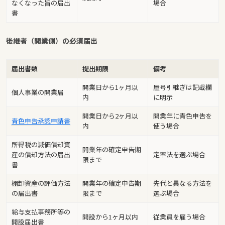
なくなった旨の届出
場合
書
後継者（開業側）の必須届出
届出書類
提出期限
備考
開業日から1ヶ月以
屋号引継ぎは記載欄
個人事業の開業届
内
に明示
開業日から2ヶ月以
開業年に青色申告を
青色申告承認申請書
内
使う場合
所得税の減価償却資
開業年の確定申告期
産の償却方法の届出
定率法を選ぶ場合
限まで
書
棚卸資産の評価方法
開業年の確定申告期
先代と異なる方法を
の届出書
限まで
選ぶ場合
給与支払事務所等の
開設から1ヶ月以内
従業員を雇う場合
開設届出書