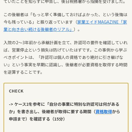
ていたことを知らずに申告し、後日税務署から指摘を受けました。
この後継者は「もっと早く準備しておけばよかった、という後悔は
今も残っている」と振り返っています（
家業エイドMAGAZINE「家
業と向き合い続ける後継者のリアル」
）。
入院の2〜3年前から承継計画を立て、許認可の要件を確認していれ
ば、営業停止という損失は防げていたはずです。この事例から学ぶ
べきポイントは、「許認可は個人の資格であり絶対に引き継げな
い」という事実を早期に認識し、後継者が必要資格を取得する時間
を逆算することです。
CHECK
-> ケース2を参考に「自分の事業に特別な許認可は何がある
か」を書き出し、後継者が取得に要する期間（
資格取得
から
申請まで）を確認する（15分）