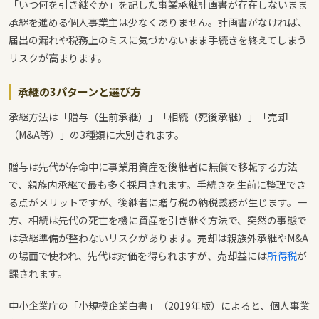
「いつ何を引き継ぐか」を記した事業承継計画書が存在しないまま
承継を進める個人事業主は少なくありません。計画書がなければ、
届出の漏れや税務上のミスに気づかないまま手続きを終えてしまう
リスクが高まります。
承継の3パターンと選び方
承継方法は「贈与（生前承継）」「相続（死後承継）」「売却
（M&A等）」の3種類に大別されます。
贈与は先代が存命中に事業用資産を後継者に無償で移転する方法
で、親族内承継で最も多く採用されます。手続きを生前に整理でき
る点がメリットですが、後継者に贈与税の納税義務が生じます。一
方、相続は先代の死亡を機に資産を引き継ぐ方法で、突然の事態で
は承継準備が整わないリスクがあります。売却は親族外承継やM&A
の場面で使われ、先代は対価を得られますが、売却益には
所得税
が
課されます。
中小企業庁の「小規模企業白書」（2019年版）によると、個人事業