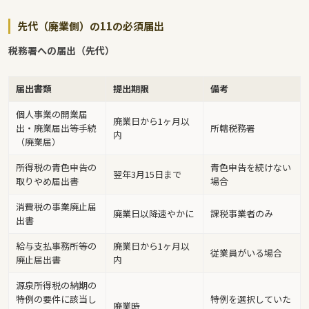
先代（廃業側）の11の必須届出
税務署への届出（先代）
届出書類
提出期限
備考
個人事業の開業届
廃業日から1ヶ月以
出・廃業届出等手続
所轄税務署
内
（廃業届）
所得税の青色申告の
青色申告を続けない
翌年3月15日まで
取りやめ届出書
場合
消費税の事業廃止届
廃業日以降速やかに
課税事業者のみ
出書
給与支払事務所等の
廃業日から1ヶ月以
従業員がいる場合
廃止届出書
内
源泉所得税の納期の
特例の要件に該当し
特例を選択していた
廃業時