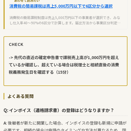
あわせて読みたい
消費税の簡易課税は売上5,000万円以下で6区分から選択
消費税の簡易課税制度は売上5,000万円以下の事業者が選択でき、みな
し仕入率40～90%の6区分で計算します。届出方法から事業区分判定、
原則課税との比較まで解説。
CHECK
-> 先代の直近の確定申告書で課税売上高が1,000万円を超え
ているか確認し、超えている場合は税理士と相続直後の消費
税義務発生日を確認する（15分）
よくある質問
Q: インボイス（適格請求書）の登録はどうなりますか？
A
: 後継者が新たに開業した場合、インボイスの登録も新規に申請が
必要です。相続の場合は申請のタイミングや方法が異なるため、国