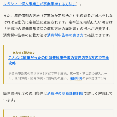
レガシィ「個人事業主が事業承継する方法」
）。
また、減価償却の方法（定率法か定額法か）も後継者が届出をしな
ければ自動的に定額法に変更されます。定率法を継続したい場合は
「所得税の減価償却資産の償却方法の届出書」の提出が必要です。
消費税申告書の記載方法は
消費税申告書の書き方
で確認できます。
あわせて読みたい
こんなに簡単だったの!? 消費税申告書の書き方を3方式で完全
攻略
消費税申告書の書き方を3方式で完全解説。第一表・第二表の記入ルー
ル、原則課税・簡易課税・2割特例の違い、
還付申告
の手続きまで1時間
で理解できます。
簡易課税制度の適用条件は
消費税の簡易課税制度
で詳しく解説して
います。