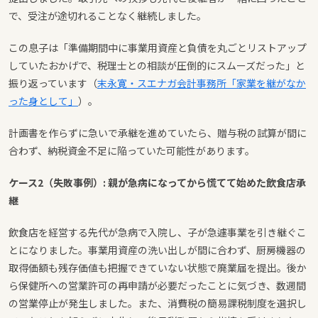
で、受注が途切れることなく継続しました。
この息子は「準備期間中に事業用資産と負債を丸ごとリストアップ
していたおかげで、税理士との相談が圧倒的にスムーズだった」と
振り返っています（
末永寛・スエナガ会計事務所「家業を継がなか
った身として」
）。
計画書を作らずに急いで承継を進めていたら、贈与税の試算が間に
合わず、納税資金不足に陥っていた可能性があります。
ケース2（失敗事例）: 親が急病になってから慌てて始めた飲食店承
継
飲食店を経営する先代が急病で入院し、子が急遽事業を引き継ぐこ
とになりました。事業用資産の洗い出しが間に合わず、厨房機器の
取得価額も残存価値も把握できていない状態で廃業届を提出。後か
ら保健所への営業許可の再申請が必要だったことに気づき、数週間
の営業停止が発生しました。また、消費税の簡易課税制度を選択し