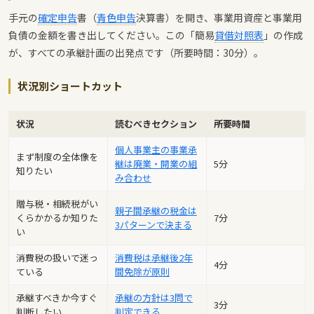
手元の
確定申告
書（
青色申告
決算書）を開き、事業用資産と事業用
負債の金額を書き出してください。この「簡易
貸借対照表
」の作成
が、すべての承継計画の出発点です（所要時間：30分）。
状況別ショートカット
状況
読むべきセクション
所要時間
個人事業主の事業承
まず制度の全体像を
継は廃業・開業の組
5分
知りたい
み合わせ
贈与税・相続税がい
親子間承継の税金は
くらかかるか知りた
7分
3パターンで決まる
い
消費税の扱いで迷っ
消費税は承継後2年
4分
ている
間免除が原則
承継すべきか今すぐ
承継の方針は3問で
3分
判断したい
判定できる