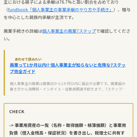
主における親子による承継は76.7%と高い割合を占めており
（
fundbook「個人事業主の事業承継のやり方や手続き」
）、贈与
を中心とした親族内承継が主流です。
廃業手続きの詳細は
個人事業主の廃業7ステップ
で確認してくださ
い。
あわせて読みたい
廃業って1か月以内!? 個人事業主が知らないと危険な7ステッ
プ完全ガイド
個人事業主の廃業は廃業日から1か月以内に届出が必要です。廃業届の
書き方から消費税・インボイス・従業員関連手続きまで、7ステップで
完全解説。期限を逃さない対策も。
CHECK
-> 事業用資産の一覧（名称・取得価額・帳簿価額）と事業用
負債（借入金残高・保証状況）を書き出し、税理士に共有す