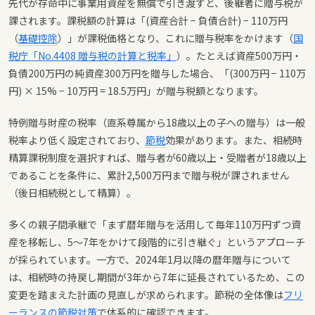
先代が存命中に事業用資産を無償で引き渡すと、後継者に贈与税が
課されます。課税額の計算は「(資産合計 − 負債合計) − 110万円
（
基礎控除
）」が課税価格となり、これに贈与税率をかけます（
国
税庁「No.4408 贈与税の計算と税率」
）。たとえば資産500万円・
負債200万円の純資産300万円を贈与した場合、「(300万円 − 110万
円) × 15% − 10万円 = 18.5万円」が贈与税額となります。
特例贈与財産の税率（直系尊属から18歳以上の子への贈与）は一般
税率より低く設定されており、
節税
効果があります。また、相続時
精算課税制度を選択すれば、贈与者が60歳以上・受贈者が18歳以上
であることを条件に、累計2,500万円まで贈与税が課されません
（後日相続税として精算）。
多くの親子間承継で「まず暦年贈与を活用して毎年110万円ずつ資
産を移転し、5〜7年をかけて段階的に引き継ぐ」というアプローチ
が採られています。一方で、2024年1月以降の暦年贈与について
は、相続時の持戻し期間が3年から7年に延長されているため、この
変更を踏まえた計画の見直しが求められます。節税の全体像は
フリ
ーランスの節税対策
で体系的に確認できます。