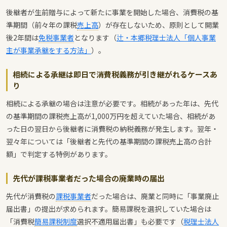
後継者が生前贈与によって新たに事業を開始した場合、消費税の基
準期間（前々年の課税
売上高
）が存在しないため、原則として開業
後2年間は
免税事業者
となります（
辻・本郷税理士法人「個人事業
主が事業承継をする方法」
）。
相続による承継は即日で消費税義務が引き継がれるケースあ
り
相続による承継の場合は注意が必要です。相続があった年は、先代
の基準期間の課税売上高が1,000万円を超えていた場合、相続があ
った日の翌日から後継者に消費税の納税義務が発生します。翌年・
翌々年については「後継者と先代の基準期間の課税売上高の合計
額」で判定する特例があります。
先代が課税事業者だった場合の廃業時の届出
先代が消費税の
課税事業者
だった場合は、廃業と同時に「事業廃止
届出書」の提出が求められます。簡易課税を選択していた場合は
「消費税
簡易課税制度
選択不適用届出書」も必要です（
税理士法人