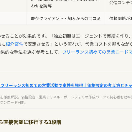
発信コンテ
わせを誘導
既存クライアント・知人からの口コミ
信頼関係が
わせることが効果的です。「独立初期はエージェントで実績を作り、
的に
紹介案件
で安定させる」という流れが、営業コストを抑えなが
効果的な手法を選ぶ参考として、
フリーランス初めての営業ロード
】フリーランス初めての営業活動で案件を獲得｜価格設定の考え方とチ
を徹底解説。価格設定・営業チャネル・ポートフォリオ作成のコツで初心者も効率
ウンロード可能。
ら直接営業に移行する3段階