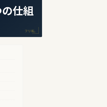
つの仕組
フリ転。