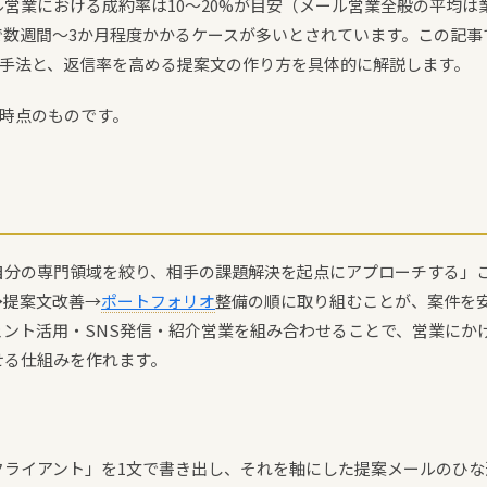
営業における成約率は10〜20%が目安（メール営業全般の平均は
で数週間〜3か月程度かかるケースが多いとされています。この記事
の手法と、返信率を高める提案文の作り方を具体的に解説します。
月時点のものです。
自分の専門領域を絞り、相手の課題解決を起点にアプローチする」
→提案文改善→
ポートフォリオ
整備の順に取り組むことが、案件を
ント活用・SNS発信・紹介営業を組み合わせることで、営業にかけ
せる仕組みを作れます。
ライアント」を1文で書き出し、それを軸にした提案メールのひな形