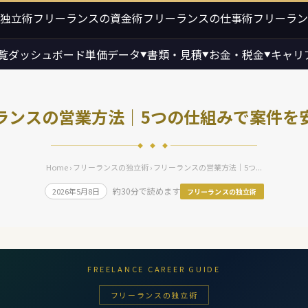
独立術
フリーランスの資金術
フリーランスの仕事術
フリーラン
覧
ダッシュボード
単価データ
書類・見積
お金・税金
キャリ
▼
▼
▼
ランスの営業方法｜5つの仕組みで案件を
◆ ◆ ◆
Home
›
フリーランスの独立術
› フリーランスの営業方法｜5つ...
約30分で読めます
2026年5月8日
フリーランスの独立術
FREELANCE CAREER GUIDE
フリーランスの独立術