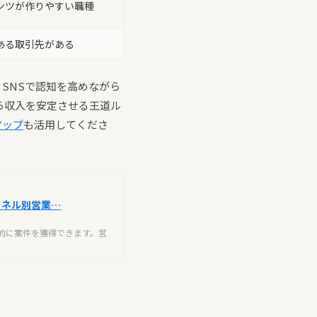
ンツが作りやすい職種
ある取引先がある
SNSで認知を高めながら
ら収入を安定させる王道ル
マップ
も活用してくださ
ャネル別営業…
的に案件を獲得できます。営