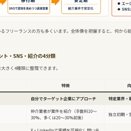
いるフリーランスの方も多くいます。全体像を把握すると、何から
ト・SNS・紹介の4分類
は大きく4種類に整理できます。
特徴
自分でターゲット企業にアプローチ
特定業界・
仲介業者が案件を紹介（手数料10〜
独立初期・
30%、多くは20〜30%前後）
X・LinkedInで実績を可視化し問い合