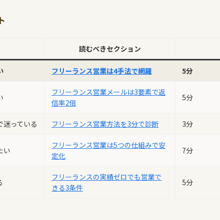
ト
読むべきセクション
い
フリーランス営業は4手法で網羅
5分
フリーランス営業メールは3要素で返
い
5分
信率2倍
で迷っている
フリーランス営業方法を3分で診断
3分
フリーランス営業は5つの仕組みで安
たい
7分
定化
フリーランスの実績ゼロでも営業で
る
5分
きる3条件