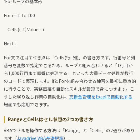
‘Forループの基本形
For i = 1 To 100
Cells(i, 1).Value = i
Next i
For文で注目すべき点は「Cells(行, 列)」の書き方です。行番号と列
番号を変数で指定できるため、ループと組み合わせると「1行目か
ら1,000行目まで順番に処理する」といった大量データ処理が数行
のコードで実現します。IfとForを組み合わせる練習を最初に重点的
に行うことで、実務直結の自動化スキルが最短で身につきます。こ
うした繰り返し作業の自動化は、
売掛金管理をExcelで自動化する
場面でも応用できます。
RangeとCellsはセル参照の2つの書き方
VBAでセルを操作する方法は「Range」と「Cells」の2通りがあり
ます（
Javadrive VBA基礎解説
）。