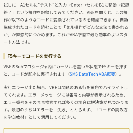
試しに「A1セルに”テスト”と入力→Enter→セルをB1に移動→記録
終了」という操作を記録してみてください。VBEを開くと、この操
作が以下のようなコードに変換されているのを確認できます。自動
生成されたコードを読むことで「セル操作がどんな文法で書かれる
か」が直感的につかめます。これがVBA学習で最も効率のよいスタ
ート方法です。
F5キーでコードを実行する
VBEのSubプロシージャ内にカーソルを置いた状態でF5キーを押す
と、コードが即座に実行されます（
SMS DataTech VBA概要
）。
実行エラーが出た場合、VBEは問題のある行を黄色でハイライトし
てくれます。エラーメッセージには番号と内容が表示されるため、
エラー番号をそのまま検索すれば多くの場合は解決策が見つかりま
す。最初のうちはエラーを「失敗」ととらえず、「コードの読み方
を学ぶ教材」として活用してください。