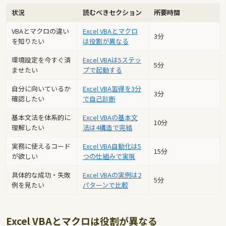
状況
読むべきセクシ
ョン
所要時間
VBAとマクロの違い
Excel VBAとマクロ
3分
を知りたい
は役割が異なる
環境設定を今すぐ済
Excel VBAは5ステッ
5分
ませたい
プで起動する
自分に向いているか
Excel VBA習得を3分
3分
確認したい
で自己診断
基本文法を体系的に
Excel VBAの基本文
10分
理解したい
法は4構造で完結
実務に使えるコード
Excel VBA自動化は5
15分
が欲しい
つの仕組みで実現
具体的な成功・失敗
Excel VBAの実例は2
5分
例を見たい
パターンで比較
Excel VBAとマクロは役割が異なる