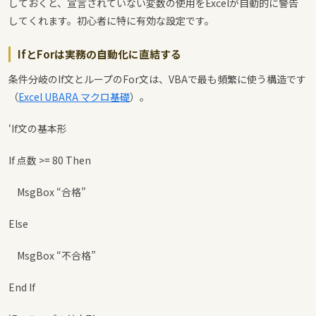
しておくと、宣言されていない変数の使用をExcelが自動的に警告
してくれます。初心者に特に有効な設定です。
IfとForは実務の自動化に直結する
条件分岐のIf文とループのFor文は、VBAで最も頻繁に使う構造です
（
Excel UBARA マクロ基礎
）。
‘If文の基本形
If 点数 >= 80 Then
MsgBox “合格”
Else
MsgBox “不合格”
End If