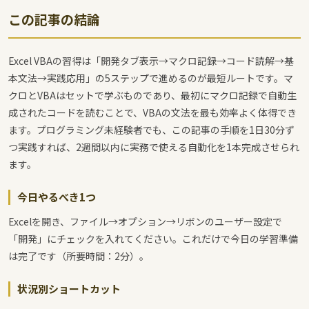
この記事の結論
Excel VBAの習得は「開発タブ表示→マクロ記録→コード読解→基
本文法→実践応用」の5ステップで進めるのが最短ルートです。マ
クロとVBAはセットで学ぶものであり、最初にマクロ記録で自動生
成されたコードを読むことで、VBAの文法を最も効率よく体得でき
ます。プログラミング未経験者でも、この記事の手順を1日30分ず
つ実践すれば、2週間以内に実務で使える自動化を1本完成させられ
ます。
今日やるべき1つ
Excelを開き、ファイル→オプション→リボンのユーザー設定で
「開発」にチェックを入れてください。これだけで今日の学習準備
は完了です（所要時間：2分）。
状況別ショートカット