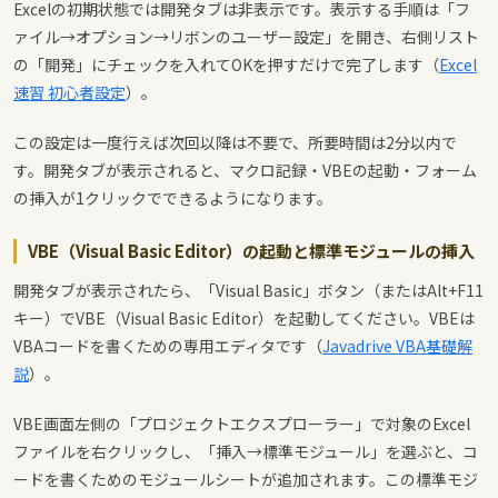
Excelの初期状態では開発タブは非表示です。表示する手順は「フ
ァイル→オプション→リボンのユーザー設定」を開き、右側リスト
の「開発」にチェックを入れてOKを押すだけで完了します（
Excel
速習 初心者設定
）。
この設定は一度行えば次回以降は不要で、所要時間は2分以内で
す。開発タブが表示されると、マクロ記録・VBEの起動・フォーム
の挿入が1クリックでできるようになります。
VBE（Visual Basic Editor）の起動と標準モジュールの挿入
開発タブが表示されたら、「Visual Basic」ボタン（またはAlt+F11
キー）でVBE（Visual Basic Editor）を起動してください。VBEは
VBAコードを書くための専用エディタです（
Javadrive VBA基礎解
説
）。
VBE画面左側の「プロジェクトエクスプローラー」で対象のExcel
ファイルを右クリックし、「挿入→標準モジュール」を選ぶと、コ
ードを書くためのモジュールシートが追加されます。この標準モジ