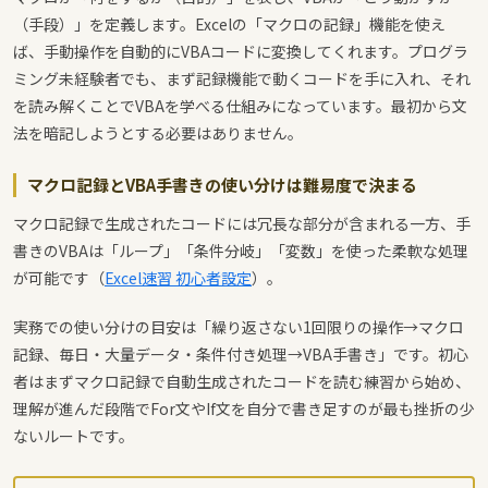
（手段）」を定義します。Excelの「マクロの記録」機能を使え
ば、手動操作を自動的にVBAコードに変換してくれます。プログラ
ミング未経験者でも、まず記録機能で動くコードを手に入れ、それ
を読み解くことでVBAを学べる仕組みになっています。最初から文
法を暗記しようとする必要はありません。
マクロ記録とVBA手書きの使い分けは難易度で決まる
マクロ記録で生成されたコードには冗長な部分が含まれる一方、手
書きのVBAは「ループ」「条件分岐」「変数」を使った柔軟な処理
が可能です（
Excel速習 初心者設定
）。
実務での使い分けの目安は「繰り返さない1回限りの操作→マクロ
記録、毎日・大量データ・条件付き処理→VBA手書き」です。初心
者はまずマクロ記録で自動生成されたコードを読む練習から始め、
理解が進んだ段階でFor文やIf文を自分で書き足すのが最も挫折の少
ないルートです。