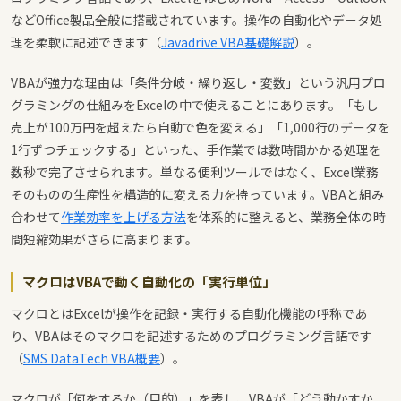
などOffice製品全般に搭載されています。操作の自動化やデータ処
理を柔軟に記述できます（
Javadrive VBA基礎解説
）。
VBAが強力な理由は「条件分岐・繰り返し・変数」という汎用プロ
グラミングの仕組みをExcelの中で使えることにあります。「もし
売上が100万円を超えたら自動で色を変える」「1,000行のデータを
1行ずつチェックする」といった、手作業では数時間かかる処理を
数秒で完了させられます。単なる便利ツールではなく、Excel業務
そのものの生産性を構造的に変える力を持っています。VBAと組み
合わせて
作業効率を上げる方法
を体系的に整えると、業務全体の時
間短縮効果がさらに高まります。
マクロはVBAで動く自動化の「実行単位」
マクロとはExcelが操作を記録・実行する自動化機能の呼称であ
り、VBAはそのマクロを記述するためのプログラミング言語です
（
SMS DataTech VBA概要
）。
マクロが「何をするか（目的）」を表し、VBAが「どう動かすか