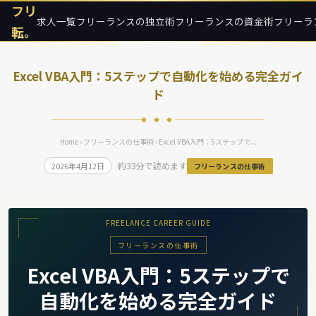
フリ
求人一覧
フリーランスの独立術
フリーランスの資金術
フリーラ
転。
Excel VBA入門：5ステップで自動化を始める完全ガイ
ド
◆ ◆ ◆
Home
›
フリーランスの仕事術
› Excel VBA入門：5ステップで...
約33分で読めます
2026年4月12日
フリーランスの仕事術
FREELANCE CAREER GUIDE
フリーランスの仕事術
Excel VBA入門：5ステップで
自動化を始める完全ガイド