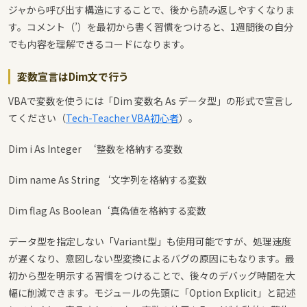
ジャから呼び出す構造にすることで、後から読み返しやすくなりま
す。コメント（’）を最初から書く習慣をつけると、1週間後の自分
でも内容を理解できるコードになります。
変数宣言はDim文で行う
VBAで変数を使うには「Dim 変数名 As データ型」の形式で宣言し
てください（
Tech-Teacher VBA初心者
）。
Dim i As Integer ‘整数を格納する変数
Dim name As String ‘文字列を格納する変数
Dim flag As Boolean ‘真偽値を格納する変数
データ型を指定しない「Variant型」も使用可能ですが、処理速度
が遅くなり、意図しない型変換によるバグの原因にもなります。最
初から型を明示する習慣をつけることで、後々のデバッグ時間を大
幅に削減できます。モジュールの先頭に「Option Explicit」と記述