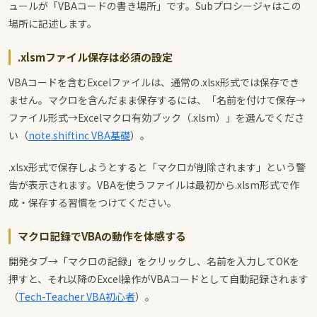
ュールが「VBAコードの書き場所」です。Subプロシージャはこの
場所に記述します。
.xlsmファイル保存は必須の設定
VBAコードを含むExcelファイルは、通常の.xlsx形式では保存でき
ません。マクロを含んだまま保存するには、「名前を付けて保存→
ファイル形式→Excelマクロ有効ブック（.xlsm）」を選んでくださ
い（
note.shiftinc VBA基礎
）。
.xlsx形式で保存しようとすると「マクロが削除されます」という警
告が表示されます。VBAを使うファイルは最初から.xlsm形式で作
成・保存する習慣をつけてください。
マクロ記録でVBAの動作を体感する
開発タブ→「マクロの記録」をクリックし、名前を入力してOKを
押すと、それ以降のExcel操作がVBAコードとして自動記録されます
（
Tech-Teacher VBA初心者
）。