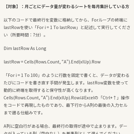
【対象】：月ごとにデータ量が変わるシートを毎月集計している方
以下のコードで最終行を変数に格納してから、Forループの終端に
lastRowを使い「For i = 1 To lastRow」と記述して実行してくださ
い（所要時間：7分）。
Dim lastRow As Long
lastRow = Cells(Rows.Count, “A”).End(xlUp).Row
「For i = 1 To 100」のように行数を固定で書くと、データが変わる
たびにコードを書き直す手間が発生します。lastRow変数を使って
動的に終端を取得すると保守性が高くなります。
Cells(Rows.Count, “A”).End(xlUp).Row
はExcelの「Ctrl+↑」操作
をコードで再現したものであり、最下行からA列の最後の入力セル
まで遡る仕組みです。
A列に空白行がある場合、最終行の取得が途中で止まります。デー
タが入っている列（空白なし）を基準列として選んでください。