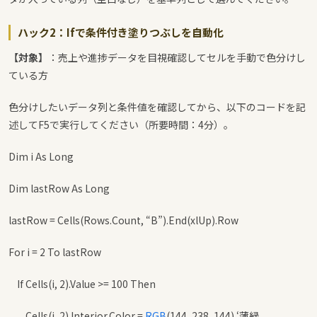
ハック2：Ifで条件付き塗りつぶしを自動化
【対象】
：売上や進捗データを目視確認してセルを手動で色分けし
ている方
色分けしたいデータ列と条件値を確認してから、以下のコードを記
述してF5で実行してください（所要時間：4分）。
Dim i As Long
Dim lastRow As Long
lastRow = Cells(Rows.Count, “B”).End(xlUp).Row
For i = 2 To lastRow
If Cells(i, 2).Value >= 100 Then
Cells(i, 2).Interior.Color =
RGB
(144, 238, 144) ‘薄緑