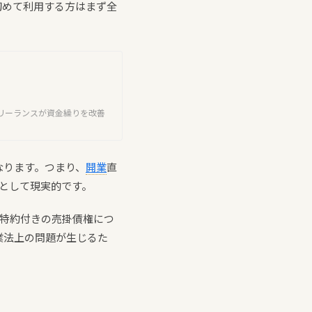
初めて利用する方はまず全
リーランスが資金繰りを改善
なります。つまり、
開業
直
として現実的です。
限特約付きの売掛債権につ
業法上の問題が生じるた