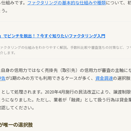
る仕組みです。
ファクタリングの基本的な仕組みや種類
について、
ょう。
」でピンチを脱出！？今すぐ知りたいファクタリング入門
ァクタリングの仕組みをわかりやすく解説。手数料比較や審査落ちの対策など、フ
介します。
た自身の信用力ではなく売掛先（取引先）の信用力が審査の主軸に
申告
が1期のみの方でも利用できるケースが多く、
資金調達
の選択肢
として処理されます。2020年4月施行の民法改正により、譲渡制
ようになりました。ただし、業者が「融資」として扱う行為は貸金
確認してください。
が唯一の選択肢