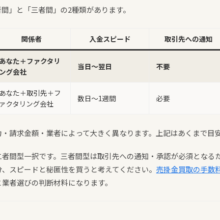
者間」と「三者間」の2種類があります。
関係者
入金スピード
取引先への通知
あなた＋ファクタリ
当日〜翌日
不要
ング会社
あなた＋取引先＋フ
数日〜1週間
必要
ァクタリング会社
力・請求金額・業者によって大きく異なります。上記はあくまで目
二者間型一択です。三者間型は取引先への通知・承認が必須となる
分、スピードと秘匿性を買うと考えてください。
売掛金買取の手数
と業者選びの判断材料になります。