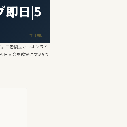
即日|5
フリ転。
す。二者間型かつオンライ
即日入金を確実にする5つ