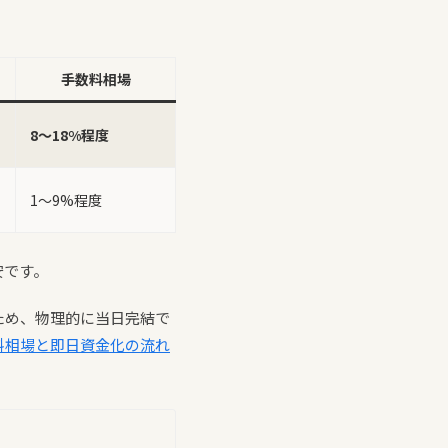
手数料相場
8〜18%程度
1〜9%程度
安です。
ため、物理的に当日完結で
料相場と即日資金化の流れ