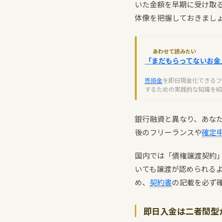
いた金額を早期に受け取
体像を把握しておきまし
あわせて読みたい
「まだもらってないお金
売掛金
を即日現金化できるフ
するための実践的な知識を紹
銀行融資と異なり、あな
後のフリーランスや
確定
国内では「債権譲渡契約」
いても譲渡が認められる
め、
契約書
の記載を必ず
即日入金は二者間型