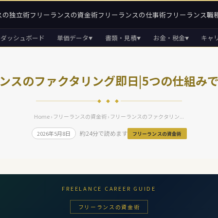
スの独立術
フリーランスの資金術
フリーランスの仕事術
フリーランス職
ダッシュボード
単価データ
書類・見積
お金・税金
キャ
▼
▼
▼
ンスのファクタリング即日|5つの仕組み
◆ ◆ ◆
Home
›
フリーランスの資金術
› フリーランスのファクタリン...
約24分で読めます
2026年5月8日
フリーランスの資金術
FREELANCE CAREER GUIDE
フリーランスの資金術