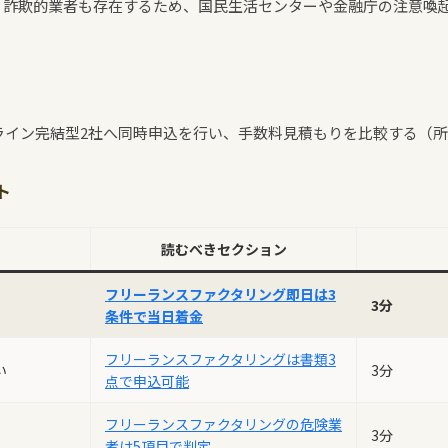
。詐欺的業者も存在するため、国民生活センターや金融庁の注意喚
ライン完結型2社へ同時申込を行い、手数料見積もりを比較する（所
ト
読むべきセクション
フリーランスファクタリング即日は3
3分
条件で当日着金
フリーランスファクタリングは書類3
い
3分
点で申込可能
フリーランスファクタリングの危険業
3分
者は5項目で判定