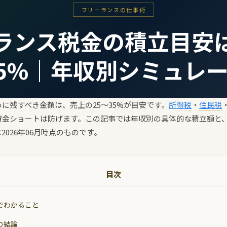
フリーランスの仕事術
ランス税金の積立目安
35%｜年収別シミュレ
に残すべき金額は、売上の25〜35%が目安です。
所得税
・
住民税
資金ショートは防げます。この記事では年収別の具体的な積立額と
026年06月時点のものです。
目次
でわかること
の結論