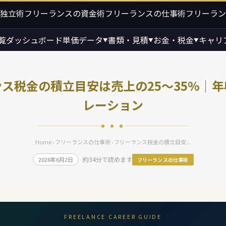
独立術
フリーランスの資金術
フリーランスの仕事術
フリーラン
覧
ダッシュボード
単価データ
書類・見積
お金・税金
キャリ
▼
▼
▼
ス税金の積立目安は売上の25〜35%｜
レーション
◆ ◆ ◆
Home
›
フリーランスの仕事術
› フリーランス税金の積立目安...
約34分で読めます
2026年6月2日
フリーランスの仕事術
FREELANCE CAREER GUIDE