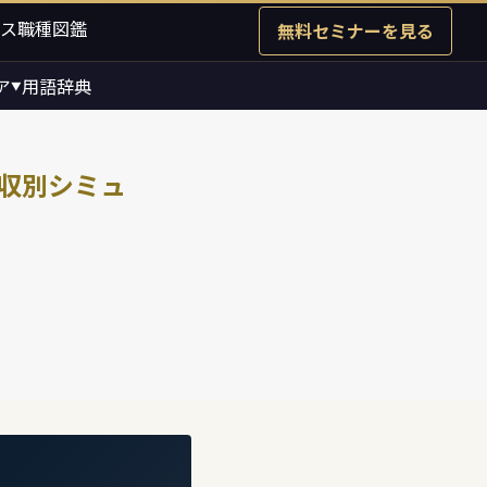
ス職種図鑑
無料セミナーを見る
ア
用語辞典
▼
年収別シミュ