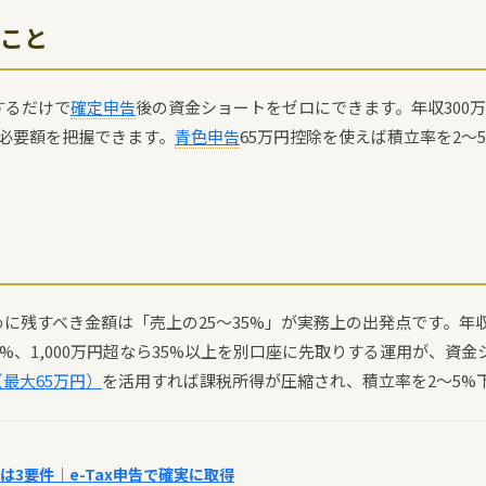
こと
するだけで
確定申告
後の資金ショートをゼロにできます。年収300万円・
必要額を把握できます。
青色申告
65万円控除を使えば積立率を2〜
に残すべき金額は「売上の25〜35%」が実務上の出発点です。年収
30%、1,000万円超なら35%以上を別口座に先取りする運用が、資
最大65万円）
を活用すれば課税所得が圧縮され、積立率を2〜5%
は3要件｜e-Tax申告で確実に取得