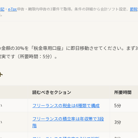
簿記
・
e-Tax
申告・期限内申告の3要件で取得。条件の詳細から会計ソフト設定、
節税
能。
金額の30%を「税金専用口座」に即日移動させてください。まず3
確実です（所要時間：5分）。
ト
読むべきセクション
所要時間
い
フリーランスの税金は4種類で構成
5分
フリーランスの積立率は年収帯で3段
い
3分
階