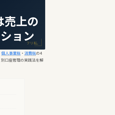
は売上の
ーション
フリ転。
・
個人事業税
・
消費税
の4
、別口座管理の実践法を解