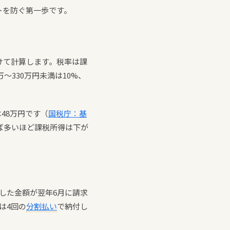
トを防ぐ第一歩です。
けて計算します。税率は課
〜330万円未満は10%、
は48万円です（
国税庁：基
ば多いほど課税所得は下が
算した金額が翌年6月に請求
は4回の
分割払い
で納付し