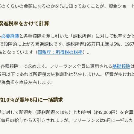
どのくらいの金額になるのかを先に知っておくことが、資金ショー
累進税率をかけて計算
ら
必要経費
と各種控除を差し引いた「課税所得」に対して税率をか
で段階的に上がる累進課税です。課税所得195万円未満は5%、195万
20%となっています（
国税庁：所得税の税率
）。
− 各種控除」で求めます。フリーランス全員に適用される
基礎控除
8万円以下であれば所得税の納税義務は発生しません。経費が多けれ
が税負担を直接左右します。
約10%が翌年6月に一括請求
に対して所得割（課税所得×10%）と均等割（約5,000円）を合
ば毎月の給与から天引きされますが、フリーランスは6月に一括また