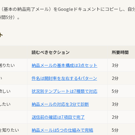
（基本の納品完了メール）をGoogleドキュメントにコピーし、自
間5分）。
ト
読むべきセクション
所要時間
送りたい
納品メールの基本構成は3点セット
3分
い
件名は開封率を左右する4パターン
2分
欲しい
状況別テンプレートは7種類で対応
5分
したい
納品メールの対応を3分で診断
3分
送信前の確認は7項目で完了
2分
を知りたい
納品メールは5つの仕組みで完結
5分