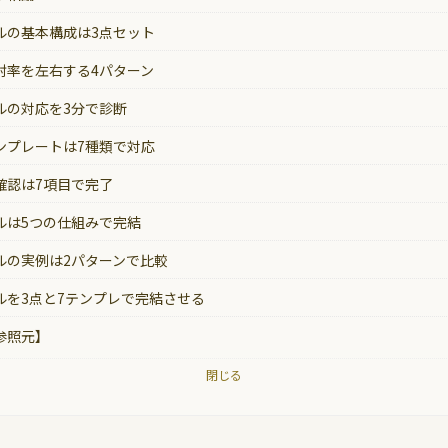
ルの基本構成は3点セット
封率を左右する4パターン
ルの対応を3分で診断
ンプレートは7種類で対応
確認は7項目で完了
ルは5つの仕組みで完結
ルの実例は2パターンで比較
ルを3点と7テンプレで完結させる
参照元】
閉じる