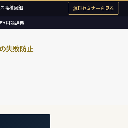
ス職種図鑑
無料セミナーを見る
ア
用語辞典
▼
つの失敗防止