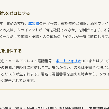
漏れをゼロにする
す。冒頭の挨拶、
成果物
の完了報告、確認依頼と期限、添付ファイ
ない本文は、クライアントが「何を確認すべきか」を判断できず、不
回メールだけで確認・承認・入金依頼のサイクルが一気に前進します
性を担保する
氏名・メールアドレス・電話番号・
ポートフォリオ
URLまたはブロ
号の掲載が信頼性に直結します。署名がない、または不完全な場合
するリスクが生まれます。署名に電話番号を加えた時点から、クラ
多く報告されています。
自分の署名（氏名・Mail・TEL・URL）を30秒で確認し、不足項目