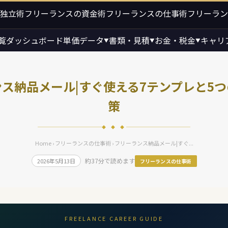
独立術
フリーランスの資金術
フリーランスの仕事術
フリーラン
覧
ダッシュボード
単価データ
書類・見積
お金・税金
キャリ
▼
▼
▼
ス納品メール|すぐ使える7テンプレと5
策
◆ ◆ ◆
Home
›
フリーランスの仕事術
› フリーランス納品メール|すぐ...
約37分で読めます
2026年5月13日
フリーランスの仕事術
FREELANCE CAREER GUIDE