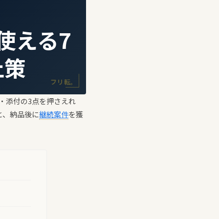
使える7
止策
フリ転。
・添付の3点を押さえれ
と、納品後に
継続案件
を獲