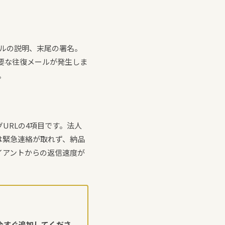
ルの説明、末尾の署名。
要な往復メールが発生しま
。
グURLの4項目です。法人
は緊急連絡が取れず、納品
イアントからの返信速度が
を今すぐ追加してくださ