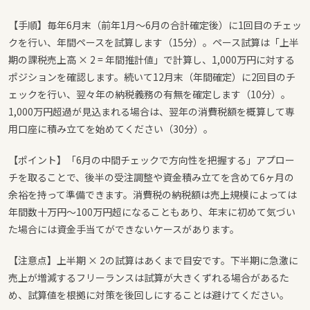
【手順】毎年6月末（前年1月〜6月の合計確定後）に1回目のチェッ
クを行い、年間ペースを試算します（15分）。ペース試算は「上半
期の課税売上高 × 2 = 年間推計値」で計算し、1,000万円に対する
ポジションを確認します。続いて12月末（年間確定）に2回目のチ
ェックを行い、翌々年の納税義務の有無を確定します（10分）。
1,000万円超過が見込まれる場合は、翌年の消費税額を概算して専
用口座に積み立てを始めてください（30分）。
【ポイント】「6月の中間チェックで方向性を把握する」アプロー
チを取ることで、後半の受注調整や資金積み立てを含めて6ヶ月の
余裕を持って準備できます。消費税の納税額は売上規模によっては
年間数十万円〜100万円超になることもあり、年末に初めて気づい
た場合には資金手当てができないケースがあります。
【注意点】上半期 × 2の試算はあくまで目安です。下半期に急激に
売上が増減するフリーランスは試算が大きくずれる場合があるた
め、試算値を根拠に対策を後回しにすることは避けてください。