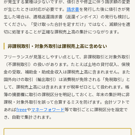
が発生する業種は少ないですが、値引きや修正に伴う請求額の変更
が生じたときは対応が必要です。
請求書
を発行した後に値引きが発
生した場合は、適格返還請求書（返還インボイス）の発行も検討し
てください。「受け取った合計を足すだけ」ではなく、減額分を適
切に処理することが正確な課税売上高の集計につながります。
非課税取引・対象外取引は課税売上高に含めない
フリーランスが見落としやすい点として、非課税取引と対象外取引
（不課税取引）の扱いがあります。たとえば土地の貸付収入、保険
金の受取、補助金・助成金収入は課税売上高に含まれません。また
国外向けの取引（輸出取引）は消費税が免除される「免税取引」と
して、課税売上高には含まれますが税率ゼロとして扱われます。帳
簿の摘要欄に取引の課税区分を明記しておくと、年末の集計時に非
課税・対象外取引を誤って合算するミスを防げます。会計ソフトで
あれば
freee
や
マネーフォワード
等で取引ごとに課税区分を設定で
き、自動で集計されます。