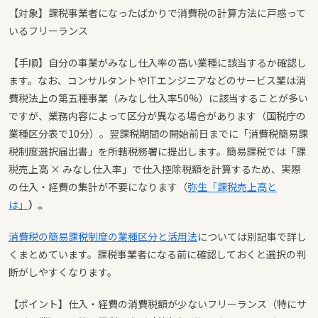
【対象】課税事業者になったばかりで消費税の計算方法に戸惑って
いるフリーランス
【手順】自分の事業がみなし仕入率の高い業種に該当するか確認し
ます。なお、コンサルタントやITエンジニアなどのサービス業は消
費税法上の第五種事業（みなし仕入率50%）に該当することが多い
ですが、業務内容によって区分が異なる場合があります（国税庁の
業種区分表で10分）。翌課税期間の開始前日までに「消費税簡易課
税制度選択届出書」を所轄税務署に提出します。簡易課税では「課
税売上高 × みなし仕入率」で仕入控除税額を計算するため、実際
の仕入・経費の集計が不要になります（
弥生「課税売上高と
は」
）。
消費税の簡易課税制度の業種区分と活用法
については別記事で詳し
くまとめています。課税事業者になる前に確認しておくと選択の判
断がしやすくなります。
【ポイント】仕入・経費の消費税額が少ないフリーランス（特にサ