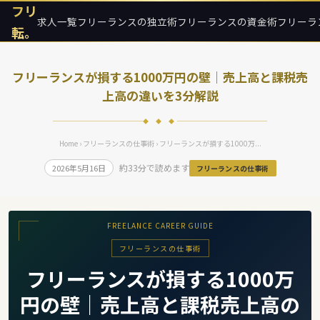
フリ
求人一覧
フリーランスの独立術
フリーランスの資金術
フリーラ
転。
フリーランスが損する1000万円の壁｜売上高と課税売
上高の違いを3分解説
◆ ◆ ◆
Home
›
フリーランスの仕事術
› フリーランスが損する1000万...
約33分で読めます
2026年5月16日
フリーランスの仕事術
FREELANCE CAREER GUIDE
フリーランスの仕事術
フリーランスが損する1000万
円の壁｜売上高と課税売上高の