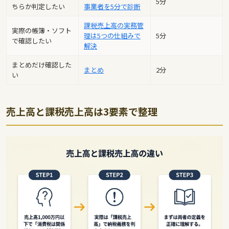
5分
ちらか判定したい
事業者を5分で診断
課税売上高の実務管
実際の帳簿・ソフト
理は5つの仕組みで
5分
で確認したい
解決
まとめだけ確認した
まとめ
2分
い
売上高と課税売上高は3要素で整理