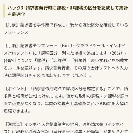
ハック3: 請求書発行時に課税・非課税の区分を記載して集計
を最速化
【対象】請求書を手作業で作成し、後から課税区分を確認している
フリーランス
【手順】請求書テンプレート（Excel・クラウドツール・インボイ
ス対応ソフト）に「課税区分」列または欄を追加します（20分）。
各取引について「課税」「非課税」「対象外」のいずれかを記載す
るルールを設けます。請求書発行後、その月の会計ソフトへの入力
時に課税区分をそのまま転記します（月5分）。
【ポイント】「請求書作成時点で課税区分を確定する」ことで、請
求書と帳簿が1対1で対応します。後から取引の課税・非課税を調べ
直す必要がなくなり、年間の課税売上高確認にかかる時間を大幅に
短縮できます。
【注意点】インボイス登録事業者の場合、適格請求書（インボイ
ス）に記載が必要な事項（登録番号・税率・税額等）が定められて