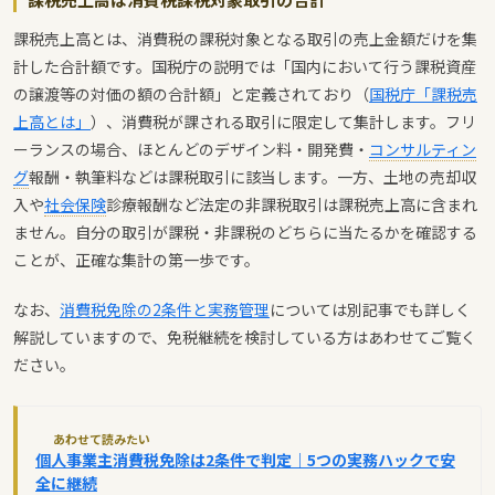
課税売上高とは、消費税の課税対象となる取引の売上金額だけを集
計した合計額です。国税庁の説明では「国内において行う課税資産
の譲渡等の対価の額の合計額」と定義されており（
国税庁「課税売
上高とは」
）、消費税が課される取引に限定して集計します。フリ
ーランスの場合、ほとんどのデザイン料・開発費・
コンサルティン
グ
報酬・執筆料などは課税取引に該当します。一方、土地の売却収
入や
社会保険
診療報酬など法定の非課税取引は課税売上高に含まれ
ません。自分の取引が課税・非課税のどちらに当たるかを確認する
ことが、正確な集計の第一歩です。
なお、
消費税免除の2条件と実務管理
については別記事でも詳しく
解説していますので、免税継続を検討している方はあわせてご覧く
ださい。
あわせて読みたい
個人事業主消費税免除は2条件で判定｜5つの実務ハックで安
全に継続