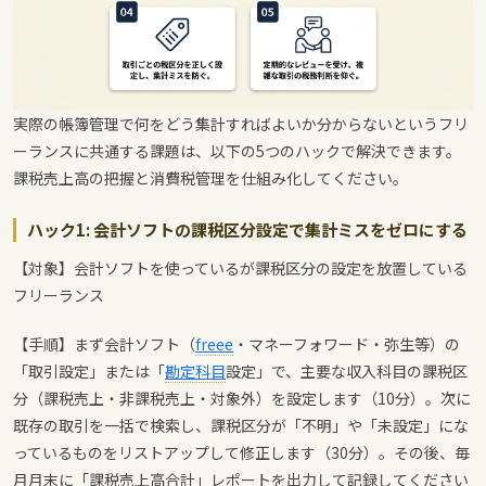
実際の帳簿管理で何をどう集計すればよいか分からないというフリ
ーランスに共通する課題は、以下の5つのハックで解決できます。
課税売上高の把握と消費税管理を仕組み化してください。
ハック1: 会計ソフトの課税区分設定で集計ミスをゼロにする
【対象】会計ソフトを使っているが課税区分の設定を放置している
フリーランス
【手順】まず会計ソフト（
freee
・マネーフォワード・弥生等）の
「取引設定」または「
勘定科目
設定」で、主要な収入科目の課税区
分（課税売上・非課税売上・対象外）を設定します（10分）。次に
既存の取引を一括で検索し、課税区分が「不明」や「未設定」にな
っているものをリストアップして修正します（30分）。その後、毎
月月末に「課税売上高合計」レポートを出力して記録してください