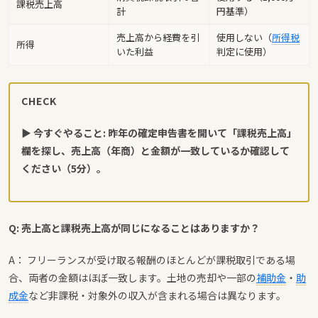
課税売上高
計
円基準）
売上高から経費を引
使用しない（
所得税
所得
いた利益
判定に使用）
CHECK
▶ 今すぐやること: 昨年の確定申告書を開いて「課税売上高」
欄を探し、売上高（年商）と金額が一致しているか確認して
ください（5分）。
Q: 売上高と課税売上高が同じになることはありますか？
A： フリーランスが受け取る報酬のほとんどが課税取引である場
合、両者の金額はほぼ一致します。土地の売却や一部の
補助金
・
助
成金
など非課税・対象外の収入が含まれる場合は異なります。