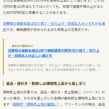
ならば消費税込みの110万円を課税売上高として扱います。この10
万円の差は1件あたりでは小さくても、年間で複数件積み上がると
1,000万円判定に影響することがあります。
消費税の端数処理は切り捨て・切り上げ・四捨五入のいずれかを選
択
でき、継続適用が求められる点も実務上の注意点です。
あわせて読みたい
消費税の端数処理は3択で継続適用が原則|切り捨て・切り上
げ・四捨五入の正しい選び方
消費税の端数処理は切り捨て・切り上げ・四捨五入の3択から選べ、法
令上いずれも認められます。選んだ方法を継続適用することが重要。イ
ンボイス対応まで実務ポイントを解説します。
返品・値引き・割戻しは課税売上高から差し引く
課税売上高の計算では、返品・値引き・売上割戻し（リベート）が
あった場合、その分を差し引いた金額が最終的な課税売上高になり
ます（
国税庁「課税売上高の範囲」
）。フリーランスの場合、返品