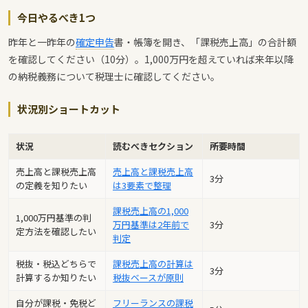
今日やるべき1つ
昨年と一昨年の
確定申告
書・帳簿を開き、「課税売上高」の合計額
を確認してください（10分）。1,000万円を超えていれば来年以降
の納税義務について税理士に確認してください。
状況別ショートカット
状況
読むべきセクション
所要時間
売上高と課税売上高
売上高と課税売上高
3分
の定義を知りたい
は3要素で整理
課税売上高の1,000
1,000万円基準の判
万円基準は2年前で
3分
定方法を確認したい
判定
税抜・税込どちらで
課税売上高の計算は
3分
計算するか知りたい
税抜ベースが原則
自分が課税・免税ど
フリーランスの課税