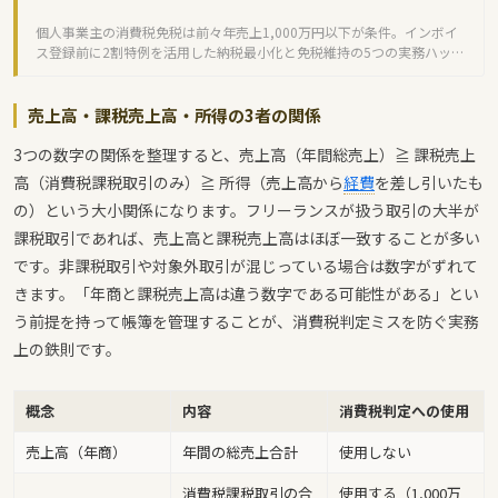
個人事業主の消費税免税は前々年売上1,000万円以下が条件。インボイ
ス登録前に2割特例を活用した納税最小化と免税維持の5つの実務ハック
を解説します。
売上高・課税売上高・所得の3者の関係
3つの数字の関係を整理すると、売上高（年間総売上）≧ 課税売上
高（消費税課税取引のみ）≧ 所得（売上高から
経費
を差し引いたも
の）という大小関係になります。フリーランスが扱う取引の大半が
課税取引であれば、売上高と課税売上高はほぼ一致することが多い
です。非課税取引や対象外取引が混じっている場合は数字がずれて
きます。「年商と課税売上高は違う数字である可能性がある」とい
う前提を持って帳簿を管理することが、消費税判定ミスを防ぐ実務
上の鉄則です。
概念
内容
消費税判定への使用
売上高（年商）
年間の総売上合計
使用しない
消費税課税取引の合
使用する（1,000万