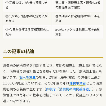
① 定義の違いが3分で整理でき
売上高・課税売上高・所得の3者
る
の関係を表で確認
② 1,000万円基準の判定方法が
基準期間と特定期間の2ルールを
わかる
把握
③ 今日から使える実務管理の仕
5つのハックで課税売上高を自動
組み
集計
この記事の結論
消費税の納税義務を判断するとき、年間の総売上（売上高）ではな
く、消費税の課税対象となる取引だけを集計した「課税売上高」を
使います。
個人事業主
の場合、2年前（基準期間）の課税売上高が
1,000万円を超えていれば、その2年後の年は
課税事業者
として消費
税を納める義務が生じます（
国税庁「消費税の納税義務者」
）。帳
簿管理では毎年この数字を把握しておくことが、税務上のリスク回
避につながります。