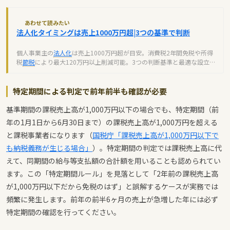
あわせて読みたい
法人化タイミングは売上1000万円超|3つの基準で判断
個人事業主の
法人化
は売上1000万円超が目安。消費税2年間免税や所得
税
節税
により最大120万円以上削減可能。3つの判断基準と最適な設立
月を解説します。
特定期間による判定で前年前半も確認が必要
基準期間の課税売上高が1,000万円以下の場合でも、特定期間（前
年の1月1日から6月30日まで）の課税売上高が1,000万円を超える
と課税事業者になります（
国税庁「課税売上高が1,000万円以下で
も納税義務が生じる場合」
）。特定期間の判定では課税売上高に代
えて、同期間の給与等支払額の合計額を用いることも認められてい
ます。この「特定期間ルール」を見落として「2年前の課税売上高
が1,000万円以下だから免税のはず」と誤解するケースが実務では
頻繁に発生します。前年の前半6ヶ月の売上が急増した年には必ず
特定期間の確認を行ってください。