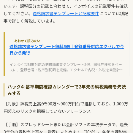
います。課税区分の記載と合わせて、インボイスの記載要件も確認
してください。
適格請求書テンプレートと記載要件
については別記
事で詳しく解説しています。
あわせて読みたい
適格請求書テンプレート無料5選｜登録番号対応エクセルで今
日から発行
インボイス制度対応の適格請求書テンプレート5選。国税庁様式をベー
スに、登録番号・税率別税額を完備。エクセルで内税・外税を自動計算
できる無料テンプレートですぐに発行できます。
ハック4: 基準期間確認カレンダーで2年先の納税義務を先読
みする
【対象】課税売上高が500万〜900万円台で推移しており、1,000万
円超えのリスクを把握していないフリーランス
【手順】スプレッドシートまたは会計ソフトの年次データで、過去
3年分の課税売上高を一覧表にまとめます（20分）。各年の課税売