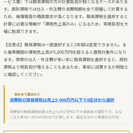
ービス業）では簡易課税の方が計算負担が軽くなるケースがありま
す。原則課税では仕入・外注費の消費税額を全て把握して計算する
ため、帳簿管理の精度要求が高くなります。簡易課税を選択すると
計算に必要な情報が「課税売上高のみ」になるため、実務負担を大
幅に削減できます。
【注意点】簡易課税は一度選択すると2年間は変更できません。ま
た基準期間の課税売上高が5,000万円を超えると適用対象外になり
ます。実際の仕入・外注費が多い年に簡易課税を選択すると、原則
課税より税負担が増えることもあるため、事前に試算するか税理士
に確認してください。
あわせて読みたい
消費税の簡易課税は売上5,000万円以下で6区分から選択
消費税の簡易課税制度は売上5,000万円以下の事業者が選択でき、みな
し仕入率40～90%の6区分で計算します。届出方法から事業区分判定、
原則課税との比較まで解説。