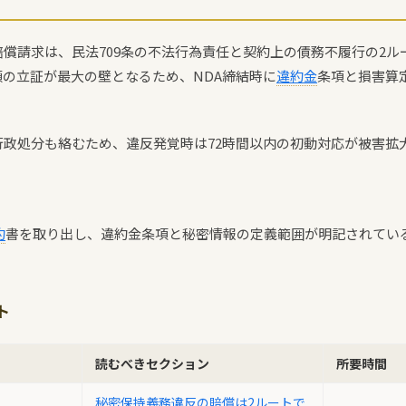
償請求は、民法709条の不法行為責任と契約上の債務不履行の2ル
の立証が最大の壁となるため、NDA締結時に
違約金
条項と損害算
行政処分も絡むため、違反発覚時は72時間以内の初動対応が被害拡
約
書を取り出し、違約金条項と秘密情報の定義範囲が明記されている
ト
読むべきセクション
所要時間
秘密保持義務違反の賠償は2ルートで