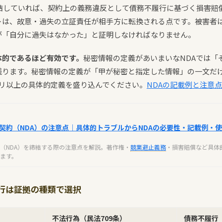
締結していれば、契約上の義務違反として債務不履行に基づく損害賠
トは、故意・過失の立証責任が相手方に転換される点です。被害者
が「自分に過失はなかった」と証明しなければなりません。
体的であるほど有効です。
秘密情報の定義があいまいなNDAでは「
残ります。秘密情報の定義が「甲が秘密と指定した情報」の一文だけ
ゴリ以上の具体的定義を盛り込んでください。
NDAの記載例と注意点
契約（NDA）の注意点｜具体的トラブルからNDAの必要性・記載例・
（NDA）を締結する際の注意点を解説。著作権・
競業避止義務
・損害賠償など具体
ます。
行は証拠の種類で選択
不法行為（民法709条）
債務不履行