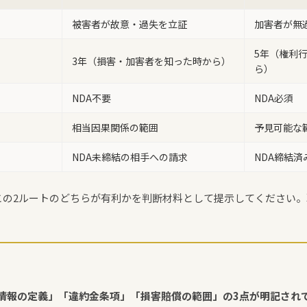
被害者が故意・過失を立証
加害者が無
5年（権利
3年（損害・加害者を知った時から）
ら）
NDA不要
NDA必須
相当因果関係の範囲
予見可能な
NDA未締結の相手への請求
NDA締結
この2ルートのどちらが有利かを判断材料として提示してください。
密情報の定義」「違約金条項」「損害賠償の範囲」の3点が明記され