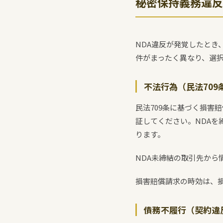
秘密保持義務違反
NDA違反が発覚したとき
件がまったく異なり、選
不法行為（民法70
民法709条に基づく損害
証してください。NDA
ります。
NDA未締結の取引先か
損害賠償請求の時効は、損
債務不履行（契約違