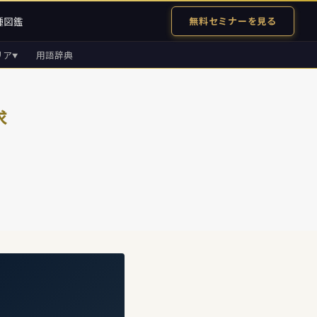
種図鑑
無料セミナーを見る
リア
用語辞典
▼
求