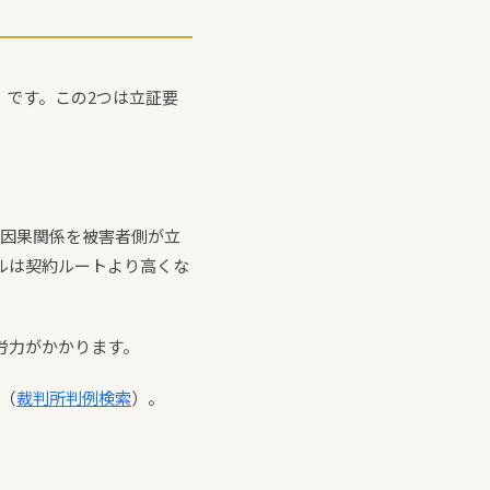
」です。この2つは立証要
の因果関係を被害者側が立
ルは契約ルートより高くな
労力がかかります。
す（
裁判所判例検索
）。