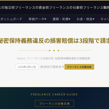
スの独立術
フリーランスの資金術
フリーランスの仕事術
フリーランス職
ダッシュボード
単価データ
書類・見積
お金・税金
キャ
▼
▼
▼
秘密保持義務違反の損害賠償は3段階で請
◆ ◆ ◆
Home
›
フリーランスの独立術
› 秘密保持義務違反の損害賠償...
約38分で読めます
2026年2月21日
フリーランスの独立術
FREELANCE CAREER GUIDE
フリーランスの独立術