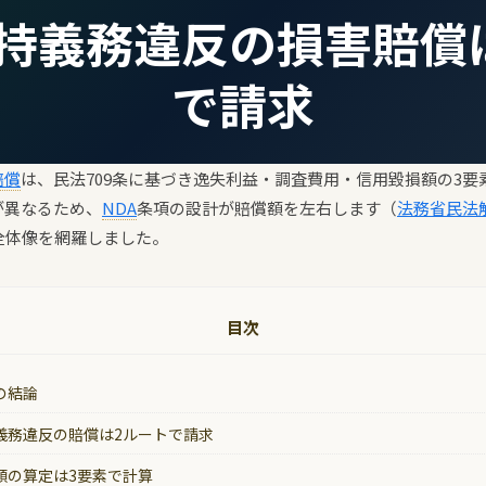
持義務違反の損害賠償
で請求
賠償
は、民法709条に基づき逸失利益・調査費用・信用毀損額の3
が異なるため、
NDA
条項の設計が賠償額を左右します（
法務省民法
全体像を網羅しました。
目次
の結論
義務違反の賠償は2ルートで請求
額の算定は3要素で計算