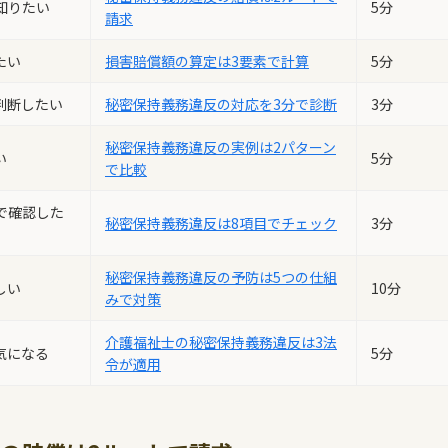
知りたい
5分
請求
たい
損害賠償額の算定は3要素で計算
5分
判断したい
秘密保持義務違反の対応を3分で診断
3分
秘密保持義務違反の実例は2パターン
い
5分
で比較
で確認した
秘密保持義務違反は8項目でチェック
3分
秘密保持義務違反の予防は5つの仕組
しい
10分
みで対策
介護福祉士の秘密保持義務違反は3法
気になる
5分
令が適用