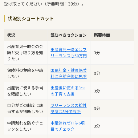
受け取ってください（所要時間：30分）。
状況別ショートカット
状況
読むべきセクション
所要時間
出産育児一時金の金
出産育児一時金はフ
額と受け取り方を知
3分
リーランスも50万円
りたい
保険料の免除を申請
国民年金・健康保険
3分
したい
料は産前産後に免除
出産後に使える手当
出産後に使える3つ
3分
を確認したい
の子育て支援
自分がどの制度に該
フリーランスの給付
3分
当するか判断したい
制度は3分で診断
申請漏れを防ぐチェ
申請漏れゼロは6項
3分
ックをしたい
目でチェック