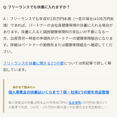
Q: フリーランスでも扶養に入れますか？
A： フリーランスでも年収が130万円未満（一定の場合は106万円未
満）であれば、パートナーの会社員健康保険の扶養に入れる場合が
あります。扶養に入ると国民健康保険料の支払いが不要になる一
方、出産育児一時金の申請先がパートナーの健康保険組合になりま
す。詳細はパートナーの勤務先または健康保険組合へ確認してくだ
さい。
フリーランスの扶養に関する2つの壁
については別記事で詳しく解
説しています。
あわせて読みたい
個人事業主の扶養はいくらまで？税・社保2つの壁を完全整理
個人事業主の扶養は税法上の所得48万円と
社会保険
130万円未満の2つ
の基準で判定。103万・130万円の壁の違いや計算方法を完全解説しま
す。