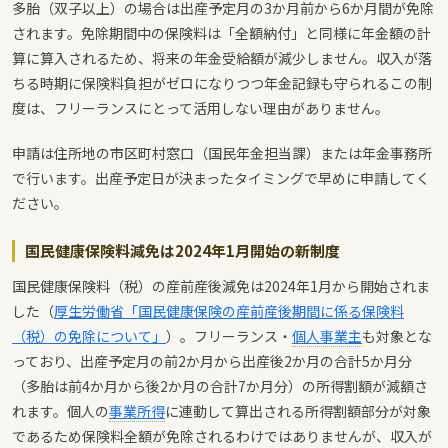
多胎（双子以上）の場合は出産予定月の3か月前から6か月間が免除
されます。免除期間中の保険料は「全額納付」と同様に年金額の計
算に算入されるため、将来の年金受給額が減少しません。収入が落
ちる時期に保険料負担がゼロになりつつ年金記録も守られるこの制
度は、フリーランスにとって活用しない理由がありません。
申請は住所地の市区町村窓口（国民年金担当課）または年金事務所
で行います。出産予定日が決まったタイミングで早めに申請してく
ださい。
国民健康保険料減免は2024年1月開始の新制度
国民健康保険料（税）の産前産後減免は2024年1月から開始されま
した（
厚生労働省「国民健康保険の産前産後期間に係る保険料
（税）の免除について」
）。フリーランス・
個人事業主
も対象とな
っており、出産予定月の前2か月から出産後2か月の合計5か月分
（多胎は前4か月から後2か月の合計7か月分）の所得割額が減額さ
れます。個人の
事業所得
に連動して算出される所得割額部分が対象
であるため保険料全額が免除されるわけではありませんが、収入が