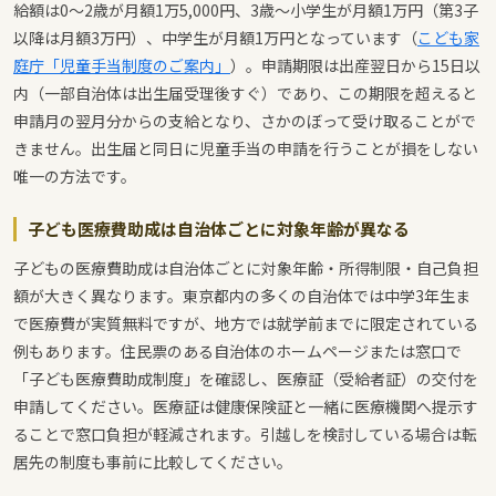
給額は0〜2歳が月額1万5,000円、3歳〜小学生が月額1万円（第3子
以降は月額3万円）、中学生が月額1万円となっています（
こども家
庭庁「児童手当制度のご案内」
）。申請期限は出産翌日から15日以
内（一部自治体は出生届受理後すぐ）であり、この期限を超えると
申請月の翌月分からの支給となり、さかのぼって受け取ることがで
きません。出生届と同日に児童手当の申請を行うことが損をしない
唯一の方法です。
子ども医療費助成は自治体ごとに対象年齢が異なる
子どもの医療費助成は自治体ごとに対象年齢・所得制限・自己負担
額が大きく異なります。東京都内の多くの自治体では中学3年生ま
で医療費が実質無料ですが、地方では就学前までに限定されている
例もあります。住民票のある自治体のホームページまたは窓口で
「子ども医療費助成制度」を確認し、医療証（受給者証）の交付を
申請してください。医療証は健康保険証と一緒に医療機関へ提示す
ることで窓口負担が軽減されます。引越しを検討している場合は転
居先の制度も事前に比較してください。