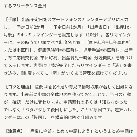
するフリーランス全員
【手順】
出産予定日をスマートフォンのカレンダーアプリに入力
し、「予定日前2か月」「予定日前1か月」「出産当日」「出産1か
月後」の4つのリマインダーを設定します（10分）。各リマインダ
ーに、その時点で申請すべき制度名と窓口（国民年金=年金事務所
または市区町村、健康保険料=市区町村、児童手当=市区町村、出産
子育て応援交付金=市区町村、出産育児一時金=分娩機関）を紐づけ
てメモします。実際に申請が完了したらリマインダーに「済」を書
き込み、6制度すべてに「済」がつくまで管理を続けてください。
【コツと理由】
産後は睡眠不足や育児で情報収集が著しく困難にな
ります。出産前に申請の全体地図を作っておくことで、当日の行動
が「確認」だけに変わります。申請漏れの多くは「知らなかった」
ではなく「バタバタして後回しにした」ことが原因です。逆算カレ
ンダーはこの「後回し」を構造的に防ぐ仕組みです。
【注意点】
「産後に全部まとめて申請しよう」というまとめ申請は