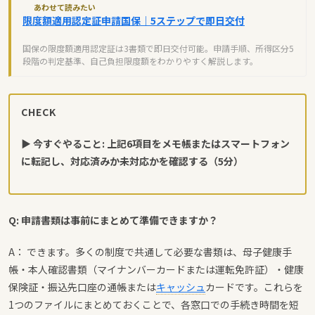
あわせて読みたい
限度額適用認定証申請国保｜5ステップで即日交付
国保の限度額適用認定証は3書類で即日交付可能。申請手順、所得区分5
段階の判定基準、自己負担限度額をわかりやすく解説します。
CHECK
▶ 今すぐやること: 上記6項目をメモ帳またはスマートフォン
に転記し、対応済みか未対応かを確認する（5分）
Q: 申請書類は事前にまとめて準備できますか？
A： できます。多くの制度で共通して必要な書類は、母子健康手
帳・本人確認書類（マイナンバーカードまたは運転免許証）・健康
保険証・振込先口座の通帳または
キャッシュ
カードです。これらを
1つのファイルにまとめておくことで、各窓口での手続き時間を短