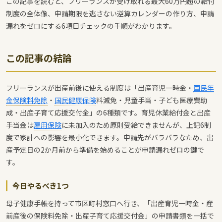
この記事を読むと、フリーランスが受け取れる最大60万円超の給付
制度の全体像、申請期限を逃さない逆算カレンダーの作り方、申請
漏れをゼロにする6項目チェックの手順がわかります。
この記事の結論
フリーランスが出産前後に使える制度は「出産育児一時金・
国民年
金保険料免除
・
国民健康保険
料減免・児童手当・子ども医療費助
成・出産子育て応援交付金」の6種類です。育児休業給付金と出産
手当金は
雇用保険
に未加入のため原則受給できませんが、上記6制
度で家計への影響を最小化できます。申請先がバラバラなため、出
産予定日の2か月前から準備を始めることが申請漏れゼロの鍵で
す。
今日やるべき1つ
母子健康手帳を持って市区町村窓口へ行き、「出産育児一時金・産
前産後の保険料免除・出産子育て応援交付金」の申請書類を一括で