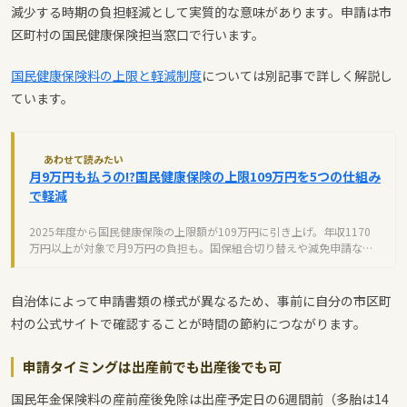
減少する時期の負担軽減として実質的な意味があります。申請は市
区町村の国民健康保険担当窓口で行います。
国民健康保険料の上限と軽減制度
については別記事で詳しく解説し
ています。
あわせて読みたい
月9万円も払うの!?国民健康保険の上限109万円を5つの仕組み
で軽減
2025年度から国民健康保険の上限額が109万円に引き上げ。年収1170
万円以上が対象で月9万円の負担も。国保組合切り替えや減免申請など5
つの軽減策で年間数十万円の節約が可能です。
自治体によって申請書類の様式が異なるため、事前に自分の市区町
村の公式サイトで確認することが時間の節約につながります。
申請タイミングは出産前でも出産後でも可
国民年金保険料の産前産後免除は出産予定日の6週間前（多胎は14