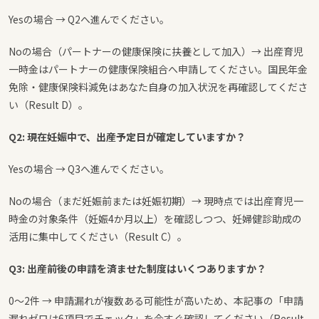
Yesの場合 → Q2へ進んでください。
Noの場合（パートナーの健康保険に扶養として加入）→ 出産育児
一時金はパートナーの健康保険組合へ申請してください。国民年金
免除・健康保険料減免はあなた自身の加入状況を再確認してくださ
い（Result D）。
Q2: 現在妊娠中で、出産予定日が確定していますか？
Yesの場合 → Q3へ進んでください。
Noの場合（まだ妊娠前または妊娠初期）→ 現時点では出産育児一
時金の対象条件（妊娠4か月以上）を確認しつつ、妊婦健診助成の
活用に集中してください（Result C）。
Q3: 出産前後の申請を済ませた制度はいくつありますか？
0〜2件 → 申請漏れが複数ある可能性が高いため、本記事の「申請
漏れゼロは6項目でチェック」を今すぐ確認してください（Result