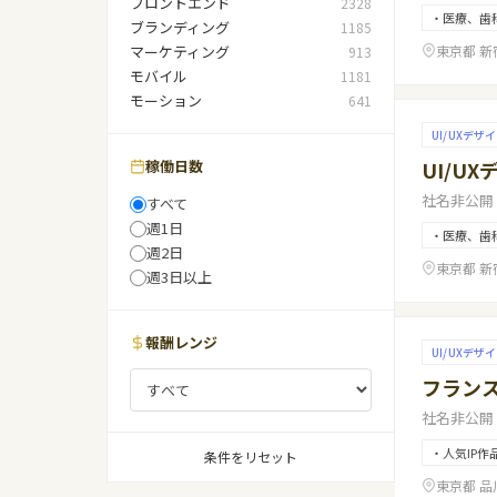
フロントエンド
2328
・医療、歯
ブランディング
1185
東京都 新
マーケティング
913
モバイル
1181
モーション
641
UI/UXデザ
UI/U
稼働日数
社名非公開
すべて
週1日
・医療、歯
週2日
東京都 新
週3日以上
報酬レンジ
UI/UXデザ
フラン
社名非公開
・人気IP
条件をリセット
東京都 品