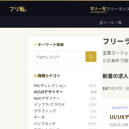
フリ転。
求人一覧
フリーラン
全ツール一覧
フリー
キーワード検索
主要エージェ
どの条件で絞
新着の求人
職種カテゴリ
PM/ディレクション
3699
10
件表示中（
UI/UXデザイナー
970
Webデザイナー
918
インフラ/クラウド
1418
UI/UXデザ
グラフィック
532
UI/U
データ
824
バックエンド
8929
社名非公開