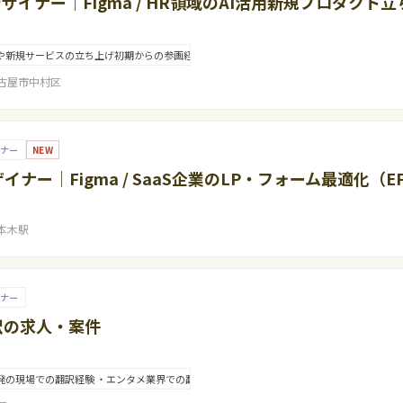
Xデザイナー｜Figma / HR領域のAI活用新規プロダクト
新規サービスの立ち上げ初期からの参画経験 ・BtoB SaaS、HR Tech、人材領域、プラット
名古屋市中村区
イナー
NEW
ザイナー｜Figma / SaaS企業のLP・フォーム最適化（EF
本木駅
イナー
訳の求人・案件
発の現場での翻訳経験 ・エンタメ業界での翻訳経験 ・memoQをはじめとするCATツール