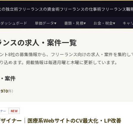
スの独立術
フリーランスの資金術
フリーランスの仕事術
フリーランス職
ダッシュボード
単価データ
書類・見積
お金・税金
キャ
▼
▼
▼
ランスの求人・案件一覧
ント8社の募集情報から、フリーランス向けの求人・案件を集約し
り込めます。掲載情報は毎週月曜と木曜に更新しています。
・案件
全
970
件）
イナー
NEW
Xデザイナー｜医療系WebサイトのCV最大化・LP改善