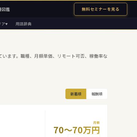
種図鑑
無料セミナーを見る
リア
用語辞典
▼
ています。職種、月額単価、リモート可否、稼働率な
新着順
報酬順
月額
70〜70万円