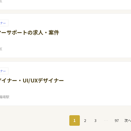
区
イナー
マーサポートの求人・案件
区
イナー
ザイナー・UI/UXデザイナー
備場駅
1
2
3
…
97
次へ