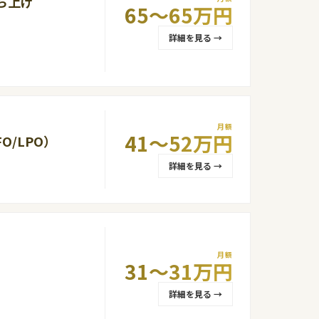
立ち上げ
65〜65万円
詳細を見る →
フォーム型サービスのいずれかに関する知見 ・v0、Lovable、Claude Code、Curso
月額
41〜52万円
O/LPO）
詳細を見る →
月額
31〜31万円
詳細を見る →
使用経験