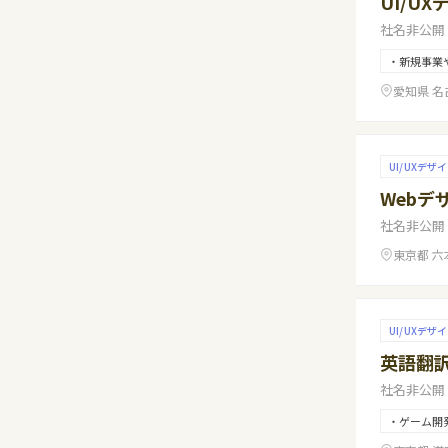
UI/U
社名非公開
・新規事業や
愛知県 
UI/UXデザ
Webデ
社名非公開
東京都 六
UI/UXデザ
英語翻
社名非公開
・ゲーム開