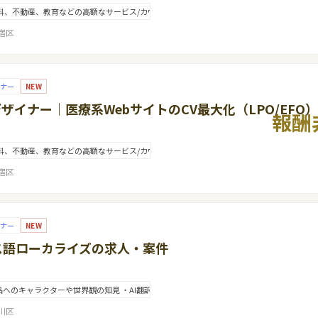
科、不動産、教育などの高額なサービス/カウンセリング予約や来店予約を目的としたWebサイ
宿区
イナー
NEW
Xデザイナー｜医療系WebサイトのCV最大化（LPO/EFO）
報酬
科、不動産、教育などの高額なサービス/カウンセリング予約や来店予約を目的としたWebサイ
宿区
イナー
NEW
ス語ローカライズの求人・案件
作品へのキャラクターや世界観の知見 ・AI翻訳やLLMおよび翻訳支援ツールの使用経験 
川区