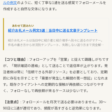
ルの例文
のように、短く丁寧な1通を送る感覚でフォローメールを
作成すると自然な文体になります。
あわせて読みたい
紹介お礼メール例文5選｜当日中に送る文章テンプレート
紹介お礼メールは当日中に紹介者と紹介相手へ別々に送るのがマナー。
件名の書き方から状況別テンプレート、失敗しない送り方まで完全解
説。
【コツと理由】
: フォローアップを「営業」と捉えて躊躇しがちです
が、「現状確認の連絡」として送ることで返信率が上がります。発
注者側は常に「信頼できる外部リソース」を必要としており、定期
的に存在を示すことで「需要が発生した瞬間の第一想起」になれま
す。既存クライアントへの定期的な接触が再依頼につながりやす
く、フォローなしで再依頼が来るケースは少ないです。
【注意点】
: フォローメールを月次で送る必要はありません。30〜
90日に1通が適切であり、頻度が高すぎると逆効果になります。