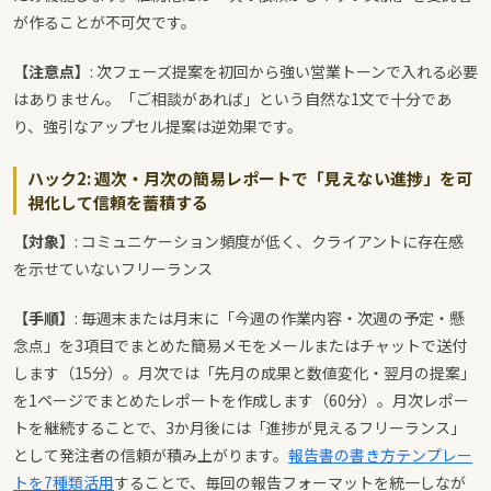
が作ることが不可欠です。
【注意点】
: 次フェーズ提案を初回から強い営業トーンで入れる必要
はありません。「ご相談があれば」という自然な1文で十分であ
り、強引なアップセル提案は逆効果です。
ハック2: 週次・月次の簡易レポートで「見えない進捗」を可
視化して信頼を蓄積する
【対象】
: コミュニケーション頻度が低く、クライアントに存在感
を示せていないフリーランス
【手順】
: 毎週末または月末に「今週の作業内容・次週の予定・懸
念点」を3項目でまとめた簡易メモをメールまたはチャットで送付
します（15分）。月次では「先月の成果と数値変化・翌月の提案」
を1ページでまとめたレポートを作成します（60分）。月次レポー
トを継続することで、3か月後には「進捗が見えるフリーランス」
として発注者の信頼が積み上がります。
報告書の書き方テンプレー
トを7種類活用
することで、毎回の報告フォーマットを統一しなが