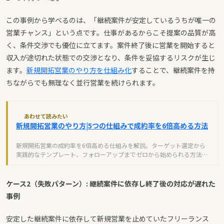
この事例から学べるのは、「継続案件が安定しているうちが唯一の
営業チャンス」という点です。仕事があるからこそ提案の品質が高
く、条件交渉でも優位に立てます。案件終了後に営業を開始すると
収入が途切れた状態での交渉となり、条件を妥協するリスクが生じ
ます。
新規開拓営業のやり方を仕組み化
することで、継続案件を持
ちながらでも無理なく並行営業を続けられます。
あわせて読みたい
新規開拓営業のやり方|5つの仕組みで成約率を6倍高める方法
新規開拓営業の成約率を6倍高める仕組みを解説。ターゲット選定から
実践的なテンプレート、フォローアップまでゼロから始められる方法を
紹介します。
ケース2（失敗パターン）: 継続案件に依存し終了後の対応が遅れた
事例
安定した継続案件に依存して新規営業を止めていたフリーランス