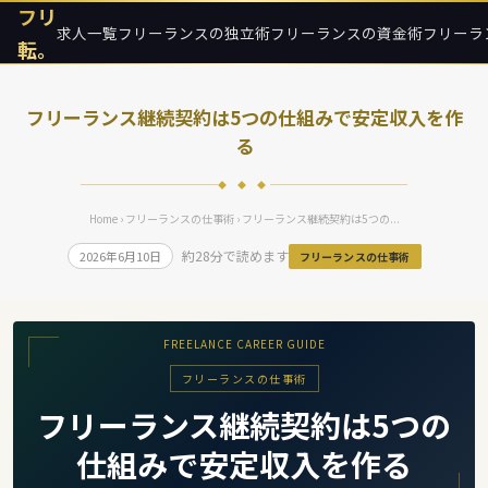
フリ
求人一覧
フリーランスの独立術
フリーランスの資金術
フリーラ
転。
フリーランス継続契約は5つの仕組みで安定収入を作
る
◆ ◆ ◆
Home
›
フリーランスの仕事術
› フリーランス継続契約は5つの...
約28分で読めます
2026年6月10日
フリーランスの仕事術
FREELANCE CAREER GUIDE
フリーランスの仕事術
フリーランス継続契約は5つの
仕組みで安定収入を作る