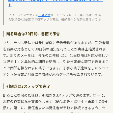
ト
フリーランスが使える
単価交渉
メールテンプレート5選。感謝・根拠・
希望単価の3要素で年収アップを実現。継続案件から新規案件まで場面
別例文とコピペできる雛形を完全解説。
断る場合は30日前に書面で予告
フリーランス新法では発注者側に予告義務がありますが、受託者側
も誠実な対応として30日前の通知を行うことが実務上推奨されま
す。断りのメールは「今後のご依頼は〇月〇日以降は対応が難しい
状況です」と具体的な期日を明示し、引継ぎ可能な範囲を添えるこ
とで関係を損なわずに終了できます。丁寧な終了連絡をしたクライ
アントから数か月後に再依頼が来るケースも報告されています。
引継ぎは3ステップで完了
断ることを決めた後は、引継ぎを3ステップで進めます。第一に、
現在の作業状況を文書化します（納品済み・進行中・未着手の3分
類）。第二に、後任者または発注者が単独で継続できるよう、ツー