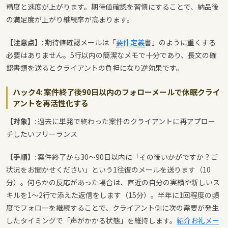
精度と速度が上がります。期待値確認を習慣にすることで、納品後
の満足度が上がり継続率が高まります。
【注意点】
: 期待値確認メールは「
要件定義
書」のように重くする
必要はありません。5行以内の簡潔なメモで十分であり、長文の確
認書類を送るとクライアントの負担になり逆効果です。
ハック4: 案件終了後90日以内のフォローメールで休眠クライ
アントを再活性化する
【対象】
: 過去に単発で終わった案件のクライアントに再アプロー
チしたいフリーランス
【手順】
: 案件終了から30〜90日以内に「その後いかがですか？ご
状況をお聞かせください」という1往復のメールを送ります（10
分）。何らかの反応があった場合は、直近の自分の実績や新しいス
キルを1〜2行で添えた返信をします（15分）。半年に1回程度の頻
度でフォローを継続することで、クライアント側に次の需要が発生
したタイミングで「声がかかる状態」を維持します。
紹介お礼メー