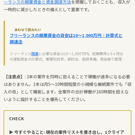
ーランスの開業資金と資金調達方法
を把握しておくことも、収入が
一時的に減少したときの備えとして重要です。
あわせて読みたい
フリーランスの開業資金の目安は10〜1,000万円｜計算式と
調達法
フリーランス
開業
に必要な資金は10〜1,000万円。初期費用と6ヶ月分
の運転資金の計算式、業種別目安、節約法、融資準備、資金繰り管理ま
で完全解説します。
【注意点】
: 3本の案件を同時に抱えることで稼働が過多になる必要
はありません。1本は月5〜10時間程度の小規模な継続案件でも「収
入の柱」として機能します。全案件の合計稼働が160時間を超えな
いように設計することを優先してください。
CHECK
▶ 今すぐやること: 現在の案件リストを書き出し、1クライア