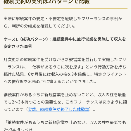
継続契約の実例は2パターンで比較
実際に継続案件の安定・不安定を経験したフリーランスの事例か
ら、判断の分岐点を確認してください。
ケース1（成功パターン）: 継続案件中に並行営業を実施して収入を
安定させた事例
月次更新の継続案件を受けながら新規営業を並行して実施したフリ
ーランスは、「仕事があるうちに次を探す」という行動方針を持ち
続けた結果、6か月後には収入の柱を3本確保し、特定クライアント
への依存度を30%以下に抑えることができました。
継続案件があるうちに新規営業を止めないことと、収入の柱を最低
でも2〜3本持つことの重要性を、このフリーランスは次のように語
っています（
突然、継続案件が終了した体験談
）。
「継続案件があるうちに新規営業を止めない、収入の柱を最低でも
2〜3本持つべき」