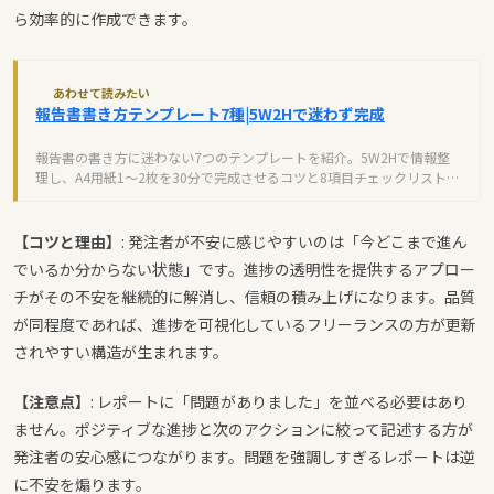
ら効率的に作成できます。
あわせて読みたい
報告書書き方テンプレート7種|5W2Hで迷わず完成
報告書の書き方に迷わない7つのテンプレートを紹介。5W2Hで情報整
理し、A4用紙1〜2枚を30分で完成させるコツと8項目チェックリストを
まとめました。
【コツと理由】
: 発注者が不安に感じやすいのは「今どこまで進ん
でいるか分からない状態」です。進捗の透明性を提供するアプロー
チがその不安を継続的に解消し、信頼の積み上げになります。品質
が同程度であれば、進捗を可視化しているフリーランスの方が更新
されやすい構造が生まれます。
【注意点】
: レポートに「問題がありました」を並べる必要はあり
ません。ポジティブな進捗と次のアクションに絞って記述する方が
発注者の安心感につながります。問題を強調しすぎるレポートは逆
に不安を煽ります。