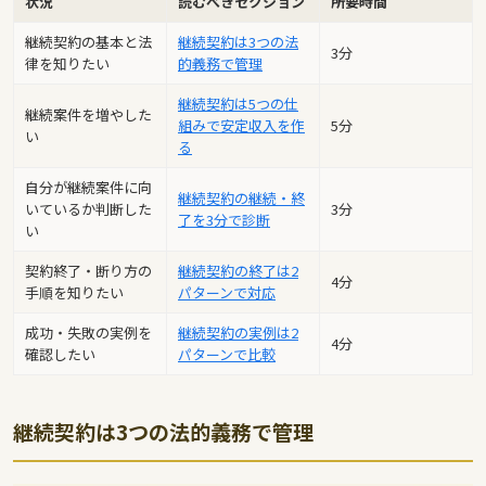
状況
読むべきセクション
所要時間
継続契約の基本と法
継続契約は3つの法
3分
律を知りたい
的義務で管理
継続契約は5つの仕
継続案件を増やした
組みで安定収入を作
5分
い
る
自分が継続案件に向
継続契約の継続・終
いているか判断した
3分
了を3分で診断
い
契約終了・断り方の
継続契約の終了は2
4分
手順を知りたい
パターンで対応
成功・失敗の実例を
継続契約の実例は2
4分
確認したい
パターンで比較
継続契約は3つの法的義務で管理