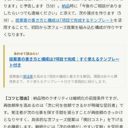
ります」と予告します（5分）。
納品
時に「今後のご相談がありま
したらいつでも連絡ください」と添えて、次の接点を作ります（5
分）。
提案書の書き方と構成は7項目で完成するテンプレート
を活
用することで、初回から次フェーズ提案を組み込む構成が作りやす
くなります。
あわせて読みたい
提案書の書き方と構成は7項目で完成｜すぐ使えるテンプレー
ト付き
提案書の
受注率
を高める7項目の構成と書き方を解説。課題分析から費
用表まで、すぐ使えるテンプレート付きで実践的に紹介します。
【コツと理由】
: 納品物のクオリティは継続化の前提条件ですが、
再依頼率を高めるのは「次に何を依頼できるかが明確な受託者」で
す。発注者が次の仕事を探す手間を減らすことが再依頼のきっかけ
となりやすく、具体的な次フェーズ提案は「検討コスト」を下げる
ため機能します。継続化には「次の依頼がしやすい文脈」を受託者