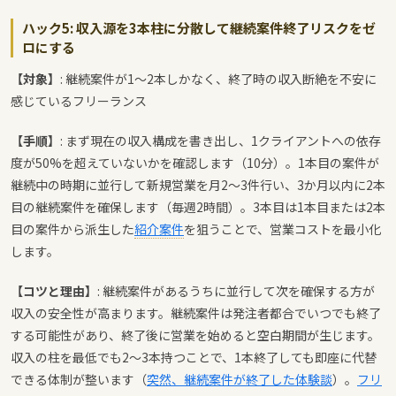
ハック5: 収入源を3本柱に分散して継続案件終了リスクをゼ
ロにする
【対象】
: 継続案件が1〜2本しかなく、終了時の収入断絶を不安に
感じているフリーランス
【手順】
: まず現在の収入構成を書き出し、1クライアントへの依存
度が50%を超えていないかを確認します（10分）。1本目の案件が
継続中の時期に並行して新規営業を月2〜3件行い、3か月以内に2本
目の継続案件を確保します（毎週2時間）。3本目は1本目または2本
目の案件から派生した
紹介案件
を狙うことで、営業コストを最小化
します。
【コツと理由】
: 継続案件があるうちに並行して次を確保する方が
収入の安全性が高まります。継続案件は発注者都合でいつでも終了
する可能性があり、終了後に営業を始めると空白期間が生じます。
収入の柱を最低でも2〜3本持つことで、1本終了しても即座に代替
できる体制が整います（
突然、継続案件が終了した体験談
）。
フリ