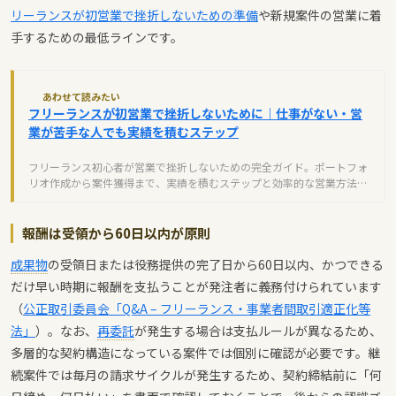
リーランスが初営業で挫折しないための準備
や新規案件の営業に着
手するための最低ラインです。
あわせて読みたい
フリーランスが初営業で挫折しないために｜仕事がない・営
業が苦手な人でも実績を積むステップ
フリーランス初心者が営業で挫折しないための完全ガイド。ポートフォ
リオ作成から案件獲得まで、実績を積むステップと効率的な営業方法を
解説します。
報酬は受領から60日以内が原則
成果物
の受領日または役務提供の完了日から60日以内、かつできる
だけ早い時期に報酬を支払うことが発注者に義務付けられています
（
公正取引委員会「Q&A – フリーランス・事業者間取引適正化等
法」
）。なお、
再委託
が発生する場合は支払ルールが異なるため、
多層的な契約構造になっている案件では個別に確認が必要です。継
続案件では毎月の請求サイクルが発生するため、契約締結前に「何