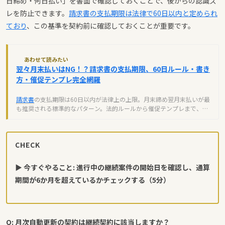
日締め・何日払い」を書面で確認しておくことで、後からの認識ズ
レを防止できます。
請求書の支払期限は法律で60日以内と定められ
ており
、この基準を契約前に確認しておくことが重要です。
あわせて読みたい
翌々月末払いはNG！？請求書の支払期限、60日ルール・書き
方・催促テンプレ完全網羅
請求書
の支払期限は60日以内が法律上の上限。月末締め翌月末払いが最
も推奨される標準的なパターン。法的ルールから催促テンプレまで、支
払トラブルを防ぐための実務知識を完全解説。
CHECK
▶ 今すぐやること: 進行中の継続案件の開始日を確認し、通算
期間が6か月を超えているかチェックする（5分）
Q: 月次自動更新の契約は継続契約に該当しますか？