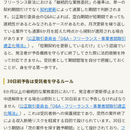
フリーランス新法における「継続的な業務委託」の基準は、単一の
契約期間だけでなく
契約更新
によって通算した期間で判断されま
す。公正取引委員会のQ&Aによれば、空白期間が短期間であっても
連続性があるとみなされるケースがあるため、月次更新を繰り返し
ている案件でも通算6か月を超えた時点から規制が適用される場合
があります（
公正取引委員会「Q&A – フリーランス・事業者間取引
適正化等法」
）。「短期契約を更新しているだけ」という認識でい
ると、発注者が予告義務を守らずに終了してきた際に法的根拠を持
って対応できません。受託者として期間管理を自分で把握しておく
ことが、身を守る第一歩です。
30日前予告は受託者を守るルール
6か月以上の継続的な業務委託において、発注者が更新停止または
中途解除をする場合は原則として30日前までに予告しなければなり
ません（
公正取引委員会「Q&A – フリーランス・事業者間取引適正
化等法」
）。これは受託者側への保護規定であり、突然の案件終了
による収入断絶リスクを軽減する目的で設けられています。30日と
いう期間は「次の案件を探す猶予期間」として設計されており、
フ