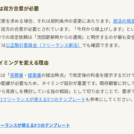
は双方合意が必要
変更を求める場合、それは契約条件の変更にあたります。
民法の規
、双方の合意が必要とされています。「今月から値上げします」と
中での改定依頼は「次回更新時からの適用」と明示するのが最も安
ては
公正取引委員会（フリーランス新法）
でも確認できます。
イミングを変える理由
応は「
見積書
・
提案書
の提出時点」で改定後の料金を提示するだけ
の配慮が必要なため、タイミング設計が重要です。既存顧客に対し
から見直しを検討している旨の相談」として切り出すことで、要求
|フリーランスが使える5つのテンプレート
も参考にしてください
リーランスが使える5つのテンプレート