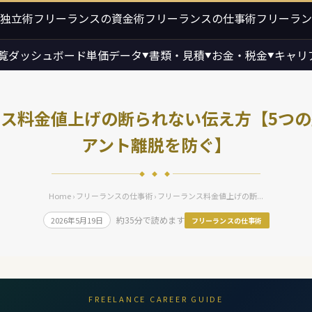
独立術
フリーランスの資金術
フリーランスの仕事術
フリーラン
覧
ダッシュボード
単価データ
書類・見積
お金・税金
キャリ
▼
▼
▼
ス料金値上げの断られない伝え方【5つ
アント離脱を防ぐ】
◆ ◆ ◆
Home
›
フリーランスの仕事術
› フリーランス料金値上げの断...
約35分で読めます
2026年5月19日
フリーランスの仕事術
FREELANCE CAREER GUIDE