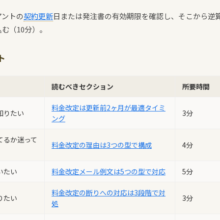
アントの
契約更新
日または発注書の有効期限を確認し、そこから逆
む（10分）。
ト
読むべきセクション
所要時間
料金改定は更新前2ヶ月が最適タイミ
知りたい
3分
ング
てるか迷って
料金改定の理由は3つの型で構成
4分
いたい
料金改定メール例文は5つの型で対応
5分
料金改定の断りへの対応は3段階で対
りたい
3分
処