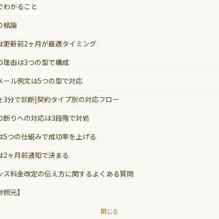
でわかること
の結論
は更新前2ヶ月が最適タイミング
の理由は3つの型で構成
メール例文は5つの型で対応
を3分で診断|契約タイプ別の対応フロー
の断りへの対応は3段階で対処
は5つの仕組みで成功率を上げる
は2ヶ月前通知で決まる
ンス料金改定の伝え方に関するよくある質問
参照元】
閉じる