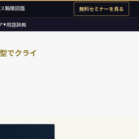
ス職種図鑑
無料セミナーを見る
ア
用語辞典
▼
の型でクライ