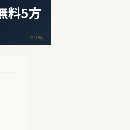
|無料5方
フリ転。