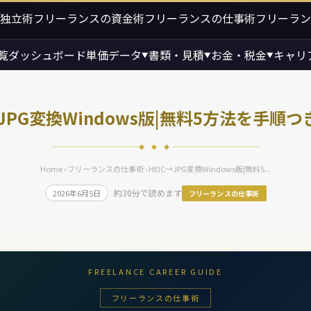
独立術
フリーランスの資金術
フリーランスの仕事術
フリーラン
覧
ダッシュボード
単価データ
書類・見積
お金・税金
キャリ
▼
▼
▼
→JPG変換Windows版|無料5方法を手順
◆ ◆ ◆
Home
›
フリーランスの仕事術
› HEIC→JPG変換Windows版|無料5...
約30分で読めます
2026年6月5日
フリーランスの仕事術
FREELANCE CAREER GUIDE
フリーランスの仕事術