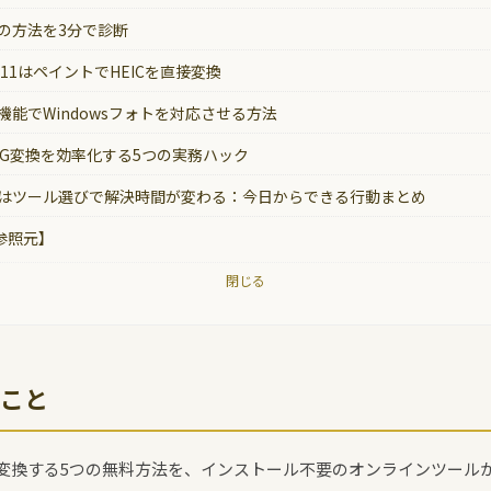
換の方法を3分で診断
ws 11はペイントでHEICを直接変換
張機能でWindowsフォトを対応させる方法
JPG変換を効率化する5つの実務ハック
変換はツール選びで解決時間が変わる：今日からできる行動まとめ
参照元】
閉じる
こと
JPGに変換する5つの無料方法を、インストール不要のオンラインツー