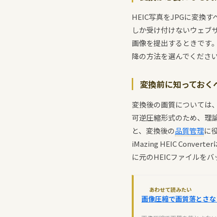
HEIC写真をJPGに変換
しか受け付けないウェブサ
画像を提出するときです。逆
降の方法を選んでくださ
変換前に知っておくべ
変換後の画質については、
可逆圧縮形式のため、理論
と、変換後の
品質管理
に役
iMazing HEIC C
に元のHEICファイルを
あわせて読みたい
画像圧縮で画質落とさな