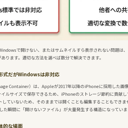
がWindowsで開けない、またはサムネイルすら表示されない問題は、
があります。適切な方法を選べば数分で解決できます。
準形式だがWindowsは非対応
ncy Image Container）は、Appleが2017年以降のiPhoneに採
イルサイズで保存できるため、iPhoneのストレージ節約に貢献してい
ートしていないため、そのままでは開くことも編集することもできません
写真を移した瞬間に「開けないファイル」が大量発生する構造になっていま
体的な場面