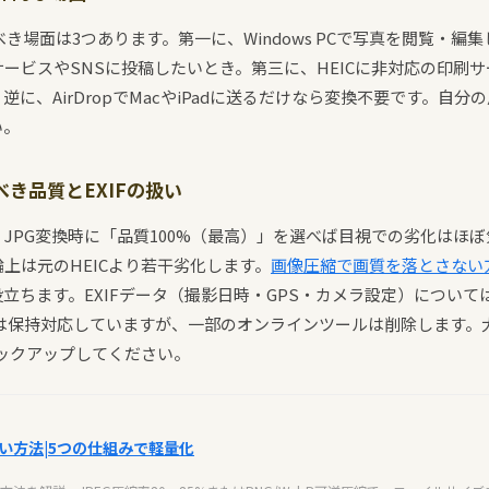
すべき場面は3つあります。第一に、Windows PCで写真を閲覧・編
ービスやSNSに投稿したいとき。第三に、HEICに非対応の印刷
に、AirDropでMacやiPadに送るだけなら変換不要です。自
い。
き品質とEXIFの扱い
JPG変換時に「品質100%（最高）」を選べば目視での劣化はほぼ
上は元のHEICより若干劣化します。
画像圧縮で画質を落とさない
立ちます。EXIFデータ（撮影日時・GPS・カメラ設定）については、Co
onverterは保持対応していますが、一部のオンラインツールは削除しま
バックアップしてください。
い方法|5つの仕組みで軽量化