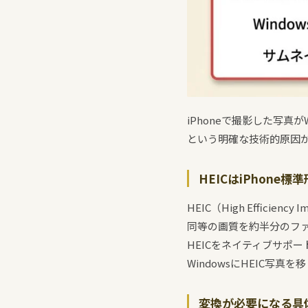
iPhoneで撮影した写真
という明確な技術的原因
HEICはiPhone標
HEIC（High Efficie
同等の画質を約半分のファ
HEICをネイティブサポ
WindowsにHEIC
変換が必要になる具