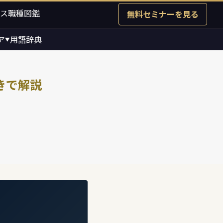
ス職種図鑑
無料セミナーを見る
ア
用語辞典
▼
つきで解説