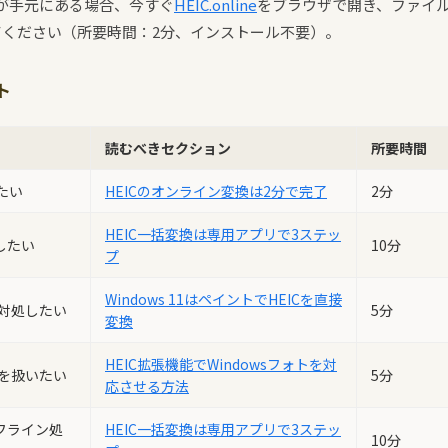
ルが手元にある場合、今すぐ
HEIC.online
をブラウザで開き、ファイ
てください（所要時間：2分、インストール不要）。
ト
読むべきセクション
所要時間
たい
HEICのオンライン変換は2分で完了
2分
HEIC一括変換は専用アプリで3ステッ
したい
10分
プ
Windows 11はペイントでHEICを直接
で対処したい
5分
変換
HEIC拡張機能でWindowsフォトを対
真を扱いたい
5分
応させる方法
フライン処
HEIC一括変換は専用アプリで3ステッ
10分