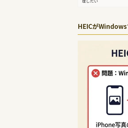
理したい
HEICがWind