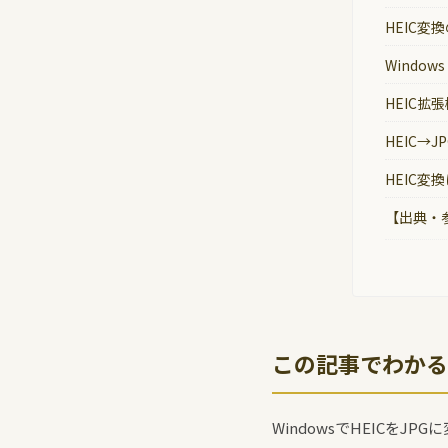
HEIC変
Windo
HEIC拡
HEIC→
HEIC
【出典・
この記事でわかる
WindowsでHEICを