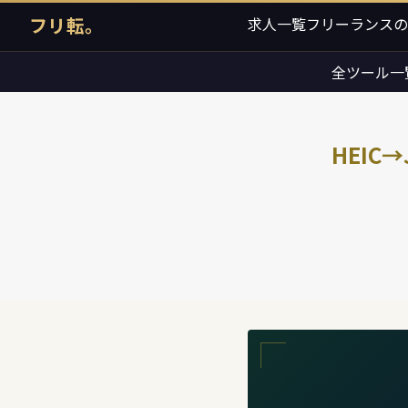
フリ転。
求人一覧
フリーランスの
全ツール一
HEIC