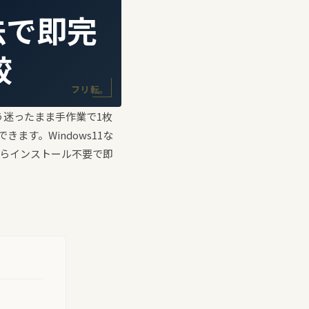
法で即完
較
フリ転。
迷ったまま手作業で1枚
す。Windows11な
ルならインストール不要で即