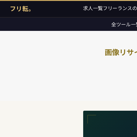
フリ転。
求人一覧
フリーランスの
全ツール一
画像リサ