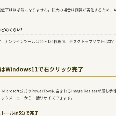
質低下はほぼ気になりません。拡大の場合は画質が劣化するため、A
どのくらい?
。オンラインツールは20〜150枚程度、デスクトップソフトは数
Windows11で右クリック完了
、Microsoft公式のPowerToysに含まれるImage Resizerが
リックメニューから一括リサイズできます。
ンストールは5分で完了