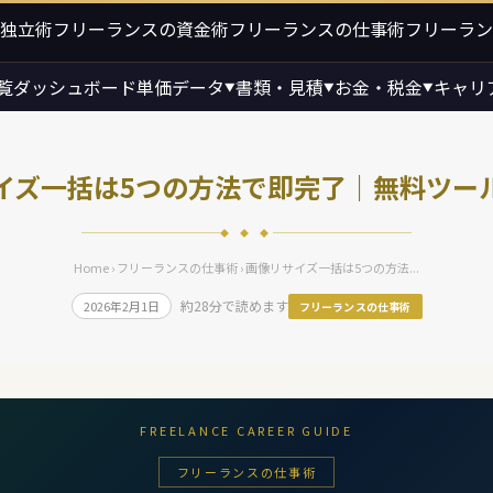
独立術
フリーランスの資金術
フリーランスの仕事術
フリーラン
覧
ダッシュボード
単価データ
書類・見積
お金・税金
キャリ
▼
▼
▼
イズ一括は5つの方法で即完了｜無料ツー
◆ ◆ ◆
Home
›
フリーランスの仕事術
› 画像リサイズ一括は5つの方法...
約28分で読めます
2026年2月1日
フリーランスの仕事術
FREELANCE CAREER GUIDE
フリーランスの仕事術