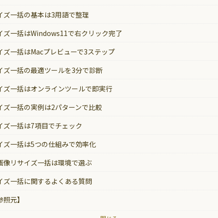
イズ一括の基本は3用語で整理
ズ一括はWindows11で右クリック完了
イズ一括はMacプレビューで3ステップ
イズ一括の最適ツールを3分で診断
イズ一括はオンラインツールで即実行
イズ一括の実例は2パターンで比較
イズ一括は7項目でチェック
イズ一括は5つの仕組みで効率化
画像リサイズ一括は環境で選ぶ
イズ一括に関するよくある質問
参照元】