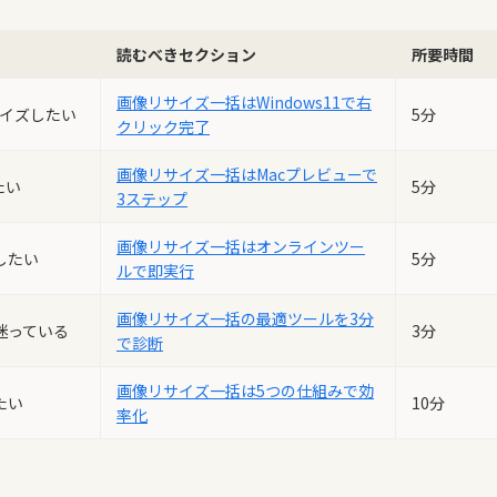
読むべきセクション
所要時間
画像リサイズ一括はWindows11で右
サイズしたい
5分
クリック完了
画像リサイズ一括はMacプレビューで
たい
5分
3ステップ
画像リサイズ一括はオンラインツー
したい
5分
ルで即実行
画像リサイズ一括の最適ツールを3分
迷っている
3分
で診断
画像リサイズ一括は5つの仕組みで効
たい
10分
率化