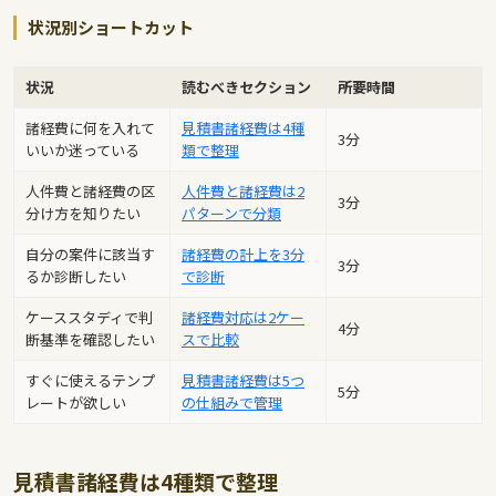
状況別ショートカット
状況
読むべきセクション
所要時間
諸経費に何を入れて
見積書諸経費は4種
3分
いいか迷っている
類で整理
人件費と諸経費の区
人件費と諸経費は2
3分
分け方を知りたい
パターンで分類
自分の案件に該当す
諸経費の計上を3分
3分
るか診断したい
で診断
ケーススタディで判
諸経費対応は2ケー
4分
断基準を確認したい
スで比較
すぐに使えるテンプ
見積書諸経費は5つ
5分
レートが欲しい
の仕組みで管理
見積書諸経費は4種類で整理