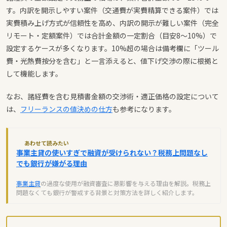
す。内訳を開示しやすい案件（交通費が実費精算できる案件）では
実費積み上げ方式が信頼性を高め、内訳の開示が難しい案件（完全
リモート・定額案件）では合計金額の一定割合（目安8〜10%）で
設定するケースが多くなります。10%超の場合は備考欄に「ツール
費・光熱費按分を含む」と一言添えると、値下げ交渉の際に根拠と
して機能します。
なお、諸経費を含む見積書金額の交渉術・適正価格の設定について
は、
フリーランスの値決めの仕方
も参考になります。
あわせて読みたい
事業主貸の使いすぎで融資が受けられない？税務上問題なし
でも銀行が嫌がる理由
事業主貸
の過度な使用が融資審査に悪影響を与える理由を解説。税務上
問題なくても銀行が警戒する背景と対策方法を詳しく紹介します。