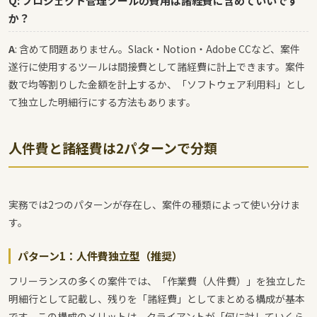
Q: プロジェクト管理ツールの費用は諸経費に含めていいです
か？
A
: 含めて問題ありません。Slack・Notion・Adobe CCなど、案件
遂行に使用するツールは間接費として諸経費に計上できます。案件
数で均等割りした金額を計上するか、「ソフトウェア利用料」とし
て独立した明細行にする方法もあります。
人件費と諸経費は2パターンで分類
実務では2つのパターンが存在し、案件の種類によって使い分けま
す。
パターン1：人件費独立型（推奨）
フリーランスの多くの案件では、「作業費（人件費）」を独立した
明細行として記載し、残りを「諸経費」としてまとめる構成が基本
です。この構成のメリットは、クライアントが「何に対していくら