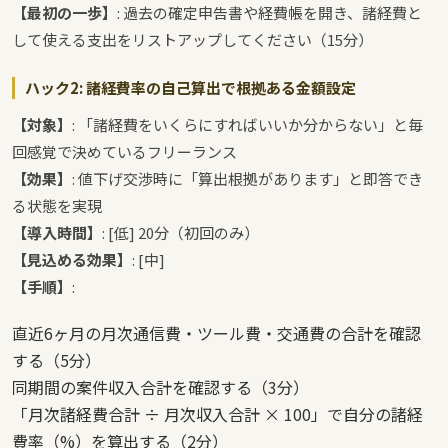
【最初の一歩】
: 過去の確定申告書や経費帳を開き、諸経費と
して使える支出をリストアップしてください（15分）
ハック2: 諸経費率の自己算出で根拠ある金額設定
【対象】
: 「諸経費をいくらにすればいいか分からない」と毎
回感覚で決めているフリーランス
【効果】
: 値下げ交渉時に「算出根拠があります」と即答でき
る状態を実現
【導入時間】
: [低] 20分（初回のみ）
【見込める効果】
: [中]
【手順】
:
直近6ヶ月の月次通信費・ツール費・交通費の合計を確認
する（5分）
同期間の案件収入合計を確認する（3分）
「月次諸経費合計 ÷ 月次収入合計 × 100」で自分の諸経
費率（%）を算出する（2分）