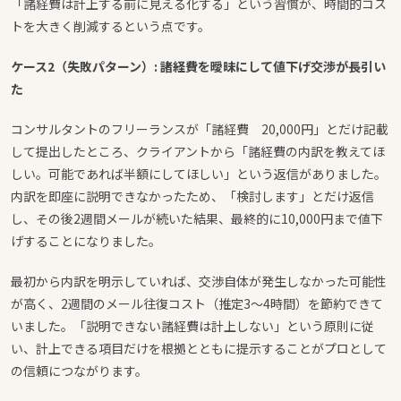
「諸経費は計上する前に見える化する」という習慣が、時間的コス
トを大きく削減するという点です。
ケース2（失敗パターン）: 諸経費を曖昧にして値下げ交渉が長引い
た
コンサルタントのフリーランスが「諸経費 20,000円」とだけ記載
して提出したところ、クライアントから「諸経費の内訳を教えてほ
しい。可能であれば半額にしてほしい」という返信がありました。
内訳を即座に説明できなかったため、「検討します」とだけ返信
し、その後2週間メールが続いた結果、最終的に10,000円まで値下
げすることになりました。
最初から内訳を明示していれば、交渉自体が発生しなかった可能性
が高く、2週間のメール往復コスト（推定3〜4時間）を節約できて
いました。「説明できない諸経費は計上しない」という原則に従
い、計上できる項目だけを根拠とともに提示することがプロとして
の信頼につながります。