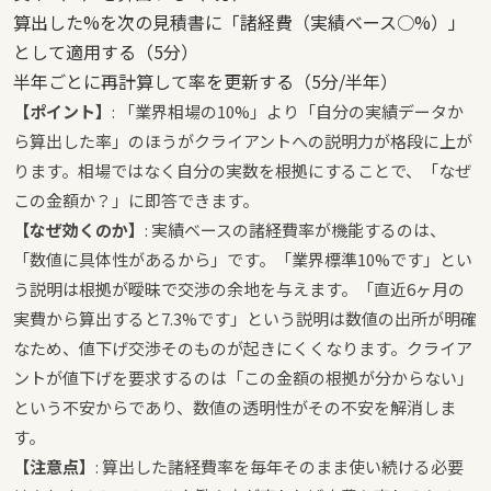
算出した%を次の見積書に「諸経費（実績ベース○%）」
として適用する（5分）
半年ごとに再計算して率を更新する（5分/半年）
【ポイント】
: 「業界相場の10%」より「自分の実績データか
ら算出した率」のほうがクライアントへの説明力が格段に上が
ります。相場ではなく自分の実数を根拠にすることで、「なぜ
この金額か？」に即答できます。
【なぜ効くのか】
: 実績ベースの諸経費率が機能するのは、
「数値に具体性があるから」です。「業界標準10%です」とい
う説明は根拠が曖昧で交渉の余地を与えます。「直近6ヶ月の
実費から算出すると7.3%です」という説明は数値の出所が明確
なため、値下げ交渉そのものが起きにくくなります。クライア
ントが値下げを要求するのは「この金額の根拠が分からない」
という不安からであり、数値の透明性がその不安を解消しま
す。
【注意点】
: 算出した諸経費率を毎年そのまま使い続ける必要