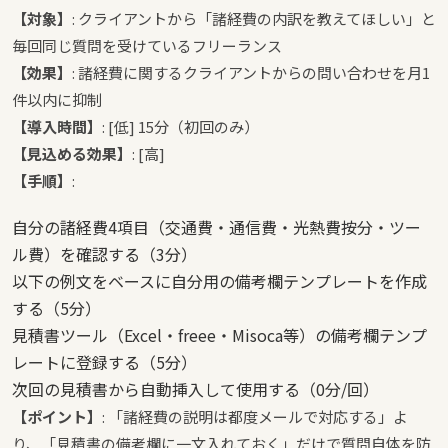
【対象】
: クライアントから「諸経費の内訳を教えてほしい」と
毎回同じ質問を受けているフリーランス
【効果】
: 諸経費に関するクライアントからの問い合わせを月1
件以内に抑制
【導入時間】
: [低] 15分（初回のみ）
【見込める効果】
: [高]
【手順】
:
自分の諸経費4項目（交通費・通信費・光熱費按分・ツー
ル費）を確認する（3分）
以下の例文をベースに自分用の備考欄テンプレートを作成
する（5分）
見積書ツール（Excel・freee・Misoca等）の備考欄テンプ
レートに登録する（5分）
次回の見積書から自動挿入して使用する（0分/回）
【ポイント】
: 「諸経費の説明は都度メールで対応する」よ
り、「見積書の備考欄に一文入れておく」だけで質問自体を防