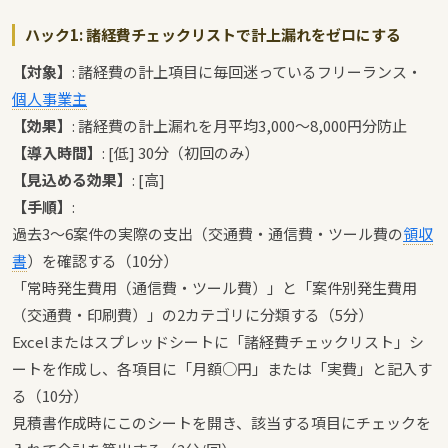
ハック1: 諸経費チェックリストで計上漏れをゼロにする
【対象】
: 諸経費の計上項目に毎回迷っているフリーランス・
個人事業主
【効果】
: 諸経費の計上漏れを月平均3,000〜8,000円分防止
【導入時間】
: [低] 30分（初回のみ）
【見込める効果】
: [高]
【手順】
:
過去3〜6案件の実際の支出（交通費・通信費・ツール費の
領収
書
）を確認する（10分）
「常時発生費用（通信費・ツール費）」と「案件別発生費用
（交通費・印刷費）」の2カテゴリに分類する（5分）
Excelまたはスプレッドシートに「諸経費チェックリスト」シ
ートを作成し、各項目に「月額○円」または「実費」と記入す
る（10分）
見積書作成時にこのシートを開き、該当する項目にチェックを