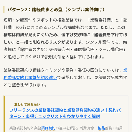
パターン2：諸経費まとめ型（シンプル案件向け）
短期・少額案件やスポットの相談業務では、「業務委託費」と「諸
経費」の2行にまとめるシンプルな構成も選べます。
ただし、この
構成は内訳が見えにくいため、値下げ交渉時に「諸経費を下げてほ
しい」と一括で削られるリスクがあります。
シンプル案件でも、備
考欄に「諸経費の内訳：交通費〇円・通信費〇円・ツール費〇円」
と追記しておくだけで説明負荷を大幅に下げられます。
業務委託契約の締結タイミングや請負・委任の区分については、
業
務委託契約と請負契約の違い
で確認しておくと、見積書の記載内容
とも整合性が取れます。
あわせて読みたい
フリーランスの業務委託契約と業務請負契約の違い｜契約パ
ターン・条項チェックリストをわかりやすく解説
業務委託契約と業務
請負契約
の違いを解説。報酬対象・
納品
義務・指揮