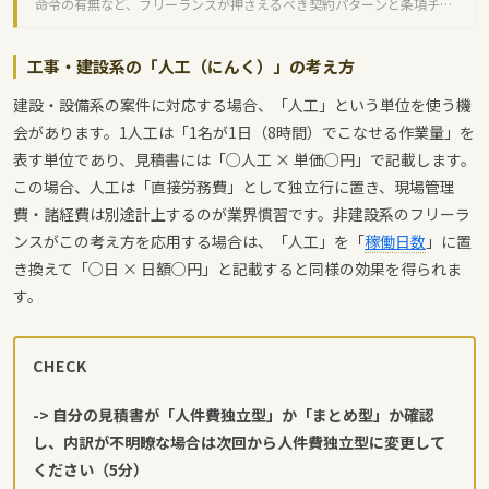
命令の有無など、フリーランスが押さえるべき契約パターンと条項チェ
ックリストを紹介します。
工事・建設系の「人工（にんく）」の考え方
建設・設備系の案件に対応する場合、「人工」という単位を使う機
会があります。1人工は「1名が1日（8時間）でこなせる作業量」を
表す単位であり、見積書には「○人工 × 単価○円」で記載します。
この場合、人工は「直接労務費」として独立行に置き、現場管理
費・諸経費は別途計上するのが業界慣習です。非建設系のフリーラ
ンスがこの考え方を応用する場合は、「人工」を「
稼働日数
」に置
き換えて「○日 × 日額○円」と記載すると同様の効果を得られま
す。
CHECK
-> 自分の見積書が「人件費独立型」か「まとめ型」か確認
し、内訳が不明瞭な場合は次回から人件費独立型に変更して
ください（5分）