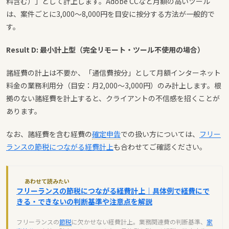
料含む）」として計上します。Adobe CCなど月額の高いツール
は、案件ごとに3,000〜8,000円を目安に按分する方法が一般的で
す。
Result D: 最小計上型（完全リモート・ツール不使用の場合）
諸経費の計上は不要か、「通信費按分」として月額インターネット
料金の業務利用分（目安：月2,000〜3,000円）のみ計上します。根
拠のない諸経費を計上すると、クライアントの不信感を招くことが
あります。
なお、諸経費を含む経費の
確定申告
での扱い方については、
フリー
ランスの節税につながる経費計上
も合わせてご確認ください。
あわせて読みたい
フリーランスの節税につながる経費計上｜具体例で経費にで
きる・できないの判断基準や注意点を解説
フリーランスの
節税
に欠かせない経費計上。業務関連費の判断基準、
家