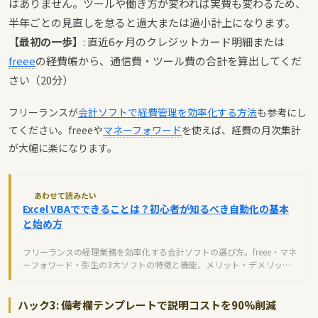
はありません。ツールや働き方が変われば実費も変わるため、
半年ごとの見直しを怠ると過大または過小計上になります。
【最初の一歩】
: 直近6ヶ月のクレジットカード明細または
freee
の経費帳から、通信費・ツール費の合計を算出してくだ
さい（20分）
フリーランスが
会計ソフトで経費管理を効率化する方法
も参考にし
てください。freeeや
マネーフォワード
を使えば、経費の月次集計
が大幅に楽になります。
あわせて読みたい
Excel VBAでできることは？初心者が知るべき自動化の基本
と始め方
フリーランスの経理業務を効率化する会計ソフトの選び方。freee・マネ
ーフォワード・弥生の3大ソフトの特徴と機能、メリット・デメリット
を初心者向けに解説します。
ハック3: 備考欄テンプレートで説明コストを90%削減