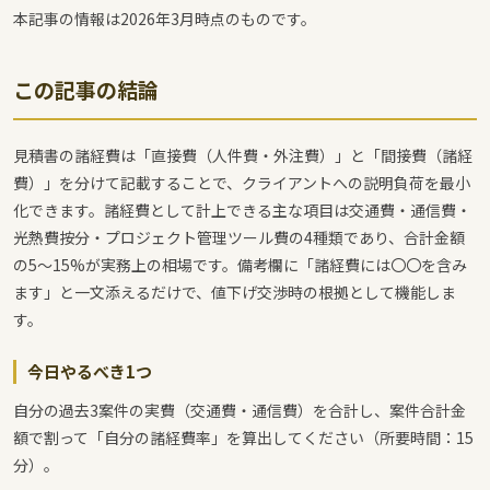
本記事の情報は2026年3月時点のものです。
この記事の結論
見積書の諸経費は「直接費（人件費・外注費）」と「間接費（諸経
費）」を分けて記載することで、クライアントへの説明負荷を最小
化できます。諸経費として計上できる主な項目は交通費・通信費・
光熱費按分・プロジェクト管理ツール費の4種類であり、合計金額
の5〜15%が実務上の相場です。備考欄に「諸経費には〇〇を含み
ます」と一文添えるだけで、値下げ交渉時の根拠として機能しま
す。
今日やるべき1つ
自分の過去3案件の実費（交通費・通信費）を合計し、案件合計金
額で割って「自分の諸経費率」を算出してください（所要時間：15
分）。