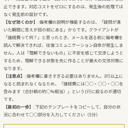
止できます。対応コストをゼロにするのは、発生後の処理では
なく発生前の設計です。
【なぜ効くのか】
: 備考欄の説明が機能するのは、「疑問が湧
いた瞬間に答えが目の前にある」からです。クライアントが
「諸経費って何？」と思ったとき、メールを送る前に備考欄を
読んで解決できれば、往復コミュニケーション自体が発生しま
せん。人は「理解できないもの」に不安を感じて交渉しようと
するため、理解できる状態を先に作ることが最大の交渉対策に
なります。
【注意点】
: 備考欄に書きすぎる必要はありません。3行以上に
なると読まれなくなるため、「諸経費には○○・○○・○○を
含みます（合計額の約○%相当）」という1行に絞るのが適切
です。
【最初の一歩】
: 下記のテンプレートをコピーして、自分の状
況に合わせて○○部分を入力してください（5分）