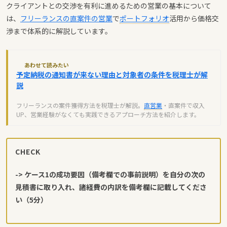
クライアントとの交渉を有利に進めるための営業の基本について
は、
フリーランスの直案件の営業
で
ポートフォリオ
活用から価格交
渉まで体系的に解説しています。
あわせて読みたい
予定納税の通知書が来ない理由と対象者の条件を税理士が解
説
フリーランスの案件獲得方法を税理士が解説。
直営業
・直案件で収入
UP、営業経験がなくても実践できるアプローチ方法を紹介します。
CHECK
-> ケース1の成功要因（備考欄での事前説明）を自分の次の
見積書に取り入れ、諸経費の内訳を備考欄に記載してくださ
い（5分）