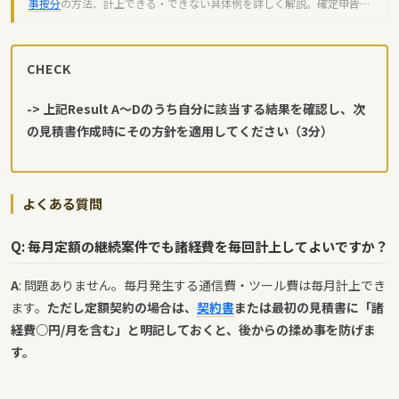
事按分
の方法、計上できる・できない具体例を詳しく解説。確定申告で
還付金を受け取るコツも紹介します。
CHECK
-> 上記Result A〜Dのうち自分に該当する結果を確認し、次
の見積書作成時にその方針を適用してください（3分）
よくある質問
Q: 毎月定額の継続案件でも諸経費を毎回計上してよいですか？
A
: 問題ありません。毎月発生する通信費・ツール費は毎月計上でき
ます。
ただし定額契約の場合は、
契約書
または最初の見積書に「諸
経費○円/月を含む」と明記しておくと、後からの揉め事を防げま
す。