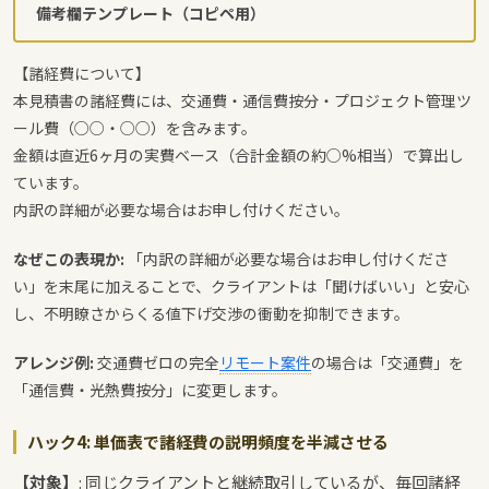
備考欄テンプレート（コピペ用）
【諸経費について】
本見積書の諸経費には、交通費・通信費按分・プロジェクト管理ツ
ール費（○○・○○）を含みます。
金額は直近6ヶ月の実費ベース（合計金額の約○%相当）で算出し
ています。
内訳の詳細が必要な場合はお申し付けください。
なぜこの表現か:
「内訳の詳細が必要な場合はお申し付けくださ
い」を末尾に加えることで、クライアントは「聞けばいい」と安心
し、不明瞭さからくる値下げ交渉の衝動を抑制できます。
アレンジ例:
交通費ゼロの完全
リモート案件
の場合は「交通費」を
「通信費・光熱費按分」に変更します。
ハック4: 単価表で諸経費の説明頻度を半減させる
【対象】
: 同じクライアントと継続取引しているが、毎回諸経