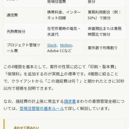
現場往復費
按分
携帯料金、インター
業務利用割合（例：
通信費
ネット回線
50%）で按分
在宅作業時の電気・
床面積比または業務
光熱費按分
水道代
時間比で按分
プロジェクト管理ツ
Slack
、
Notion
、
案件数で均等割り
ール費
Adobe CCなど
この4種類を基本として、案件の性質に応じて「印刷・製本費」
「保険料」を追加するのが実務上の標準です。4種類に絞ること
で、クライアントから「この諸経費は何？」と聞かれたときに30秒
以内で根拠を説明できます。
なお、諸経費の計上後に発生する
請求書
まわりの書類管理全般につ
いては、
受発注管理の基本ルール
で詳しく解説しています。
あわせて読みたい