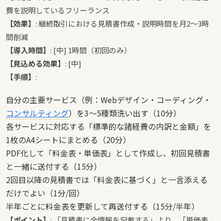
費を説明しているフリーランス
【効果】
: 継続取引における見積書作成・説明時間を月2〜3時
間削減
【導入時間】
: [中] 1時間（初回のみ）
【見込める効果】
: [中]
【手順】
:
自分の主要サービス（例：Webデザイン・コーディング・
コンサルティング
）を3〜5種類洗い出す（10分）
各サービスに対応する「標準的な諸経費の内訳と金額」を
1枚のA4シートにまとめる（20分）
PDF化して「料金表・単価表」として作成し、初回見積書
と一緒に送付する（15分）
2回目以降の見積書では「料金表に基づく」と一言添える
だけでよい（1分/回）
半年ごとに料金表を更新して再送付する（15分/半年）
【ポイント】
: 「見積書に全情報を記載する」より、「単価表