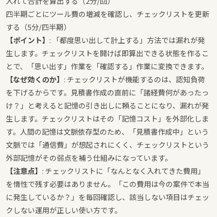
入れて合計を算出する（2分/回）
四半期ごとにツール費の増減を確認し、チェックリストを更新
する（5分/四半期）
【ポイント】
: 「都度思い出して計上する」方法では漏れが発
生します。チェックリストを開けば即算出できる状態を作るこ
とで、「思い出す」作業を「確認する」作業に変換できます。
【なぜ効くのか】
: チェックリストが機能するのは、認知負荷
を下げるからです。見積書作成の直前に「諸経費何があったっ
け？」と考えると記憶の引き出しに頼ることになり、漏れが発
生します。チェックリストはその「記憶コスト」を外部化しま
す。人間の記憶は文脈依存型のため、「見積書作成中」という
文脈では「通信費」が想起されにくく、チェックリストという
外部記憶がその弱点を補う仕組みになっています。
【注意点】
: チェックリストに「なんとなく入れてきた費用」
を惰性で残す必要はありません。「この費用は今の案件で本当
に発生しているか？」を毎回確認し、該当しない項目はチェッ
クしない運用が正しい使い方です。