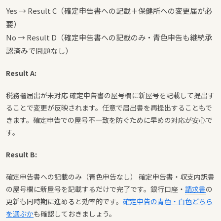
Yes → Result C（確定申告書への記載＋保健所への変更届が必
要）
No → Result D（確定申告書への記載のみ・青色申告も継続承
認済みで問題なし）
Result A:
税務署届出が未対応 確定申告書の屋号欄に新屋号を記載して提出す
ることで変更が反映されます。任意で届出書を再提出することもで
きます。確定申告での屋号不一致を防ぐために早めの対応が安心で
す。
Result B:
確定申告書への記載のみ（青色申告なし） 確定申告書・収支内訳書
の屋号欄に新屋号を記載するだけで完了です。銀行口座・
請求書
の
更新も同時期に進めると効率的です。
確定申告の青色・白色どちら
を選ぶか
も確認しておきましょう。