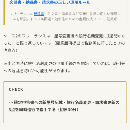
文請書・納品書・請求書の正しい運用ルール
フリーランスの
見積書
・注文書・請求書など受発注書類の正しい運用ル
ールを解説。トラブル回避と効率化のための書類作成フロー、記載項
目、
インボイス制度
対応を完全ガイド。
ケース2のフリーランスは「屋号変更後の銀行名義変更に1週間かか
った」と振り返っています（開業届再提出で税務署に行ったときの
注意点）。
届出と同時に銀行名義変更の申請手続きも開始していれば、取引先
への混乱を防げた可能性があります。
CHECK
-> 確定申告書への新屋号記載・銀行名義変更・請求書更新の
3点を同時進行で着手する（初日30分）