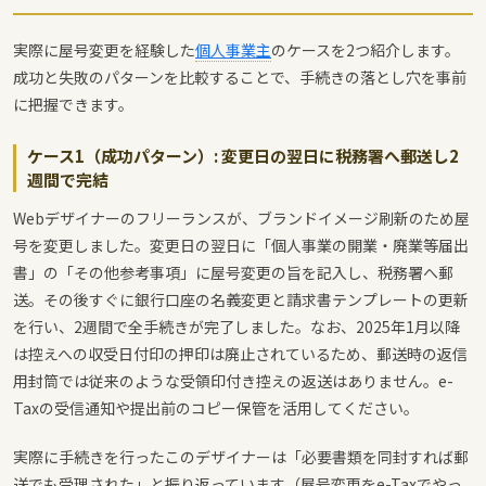
実際に屋号変更を経験した
個人事業主
のケースを2つ紹介します。
成功と失敗のパターンを比較することで、手続きの落とし穴を事前
に把握できます。
ケース1（成功パターン）: 変更日の翌日に税務署へ郵送し2
週間で完結
Webデザイナーのフリーランスが、ブランドイメージ刷新のため屋
号を変更しました。変更日の翌日に「個人事業の開業・廃業等届出
書」の「その他参考事項」に屋号変更の旨を記入し、税務署へ郵
送。その後すぐに銀行口座の名義変更と請求書テンプレートの更新
を行い、2週間で全手続きが完了しました。なお、2025年1月以降
は控えへの収受日付印の押印は廃止されているため、郵送時の返信
用封筒では従来のような受領印付き控えの返送はありません。e-
Taxの受信通知や提出前のコピー保管を活用してください。
実際に手続きを行ったこのデザイナーは「必要書類を同封すれば郵
送でも受理された」と振り返っています（屋号変更をe-Taxでやっ