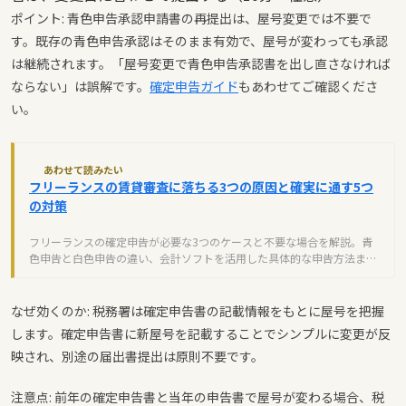
ポイント: 青色申告承認申請書の再提出は、屋号変更では不要で
す。既存の青色申告承認はそのまま有効で、屋号が変わっても承認
は継続されます。「屋号変更で青色申告承認書を出し直さなければ
ならない」は誤解です。
確定申告ガイド
もあわせてご確認くださ
い。
あわせて読みたい
フリーランスの賃貸審査に落ちる3つの原因と確実に通す5つ
の対策
フリーランスの確定申告が必要な3つのケースと不要な場合を解説。青
色申告と白色申告の違い、会計ソフトを活用した具体的な申告方法まで
初心者向けに紹介します。
なぜ効くのか: 税務署は確定申告書の記載情報をもとに屋号を把握
します。確定申告書に新屋号を記載することでシンプルに変更が反
映され、別途の届出書提出は原則不要です。
注意点: 前年の確定申告書と当年の申告書で屋号が変わる場合、税