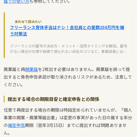
届での使い方
も参照してください。
あわせて読みたい
フリーランス育休手当はナシ！会社員との差額250万円を補
う対策法
フリーランスの屋号の決め方・メリット・活用タイミングを解説。屋号
がない場合の対策や検索で埋もれない命名のコツなど、事業成長に必要
な知識を網羅しました。
廃業届と再
開業届
を2枚出す必要はありません。廃業届を誤って提
出すると青色申告承認が取り消されるリスクがあるため、注意して
ください。
提出する場合の期限目安と確定申告との関係
任意で再提出する場合の期限は特段定められていませんが、「個人
事業の開業・廃業等届出書」は変更の事実があった日の属する年分
の
確定申告
期限（翌年3月15日）までに提出すれば問題ありませ
ん。