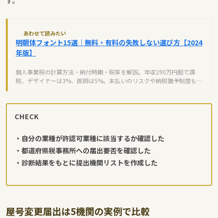
す。
あわせて読みたい
明朝体フォント15選｜無料・有料の失敗しない選び方【2024
年版】
個人事業税の計算方法・納付時期・税率を解説。年収290万円超で課
税、デザイナーは3%、医師は5%。未払いのリスクや納税猶予制度も紹
介。
CHECK
・自分の業種が許認可業種に該当するか確認した
・都道府県税事務所への届出要否を確認した
・診断結果をもとに提出機関リストを作成した
屋号変更届出は5機関の実例で比較