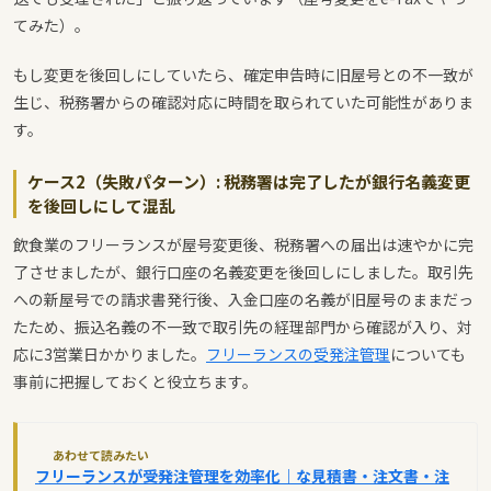
てみた）。
もし変更を後回しにしていたら、確定申告時に旧屋号との不一致が
生じ、税務署からの確認対応に時間を取られていた可能性がありま
す。
ケース2（失敗パターン）: 税務署は完了したが銀行名義変更
を後回しにして混乱
飲食業のフリーランスが屋号変更後、税務署への届出は速やかに完
了させましたが、銀行口座の名義変更を後回しにしました。取引先
への新屋号での請求書発行後、入金口座の名義が旧屋号のままだっ
たため、振込名義の不一致で取引先の経理部門から確認が入り、対
応に3営業日かかりました。
フリーランスの受発注管理
についても
事前に把握しておくと役立ちます。
あわせて読みたい
フリーランスが受発注管理を効率化｜な見積書・注文書・注