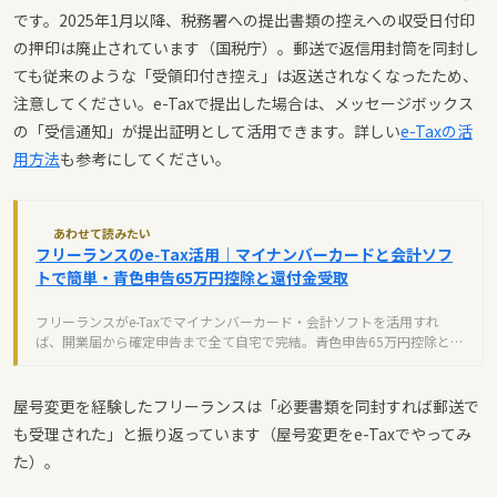
です。2025年1月以降、税務署への提出書類の控えへの収受日付印
の押印は廃止されています（国税庁）。郵送で返信用封筒を同封し
ても従来のような「受領印付き控え」は返送されなくなったため、
注意してください。e-Taxで提出した場合は、メッセージボックス
の「受信通知」が提出証明として活用できます。詳しい
e-Taxの活
用方法
も参考にしてください。
あわせて読みたい
フリーランスのe‑Tax活用｜マイナンバーカードと会計ソフ
トで簡単・青色申告65万円控除と還付金受取
フリーランスがe-Taxでマイナンバーカード・会計ソフトを活用すれ
ば、開業届から確定申告まで全て自宅で完結。青色申告65万円控除と還
付金を最短3週間で受け取り、資金繰りが楽に。
屋号変更を経験したフリーランスは「必要書類を同封すれば郵送で
も受理された」と振り返っています（屋号変更をe-Taxでやってみ
た）。