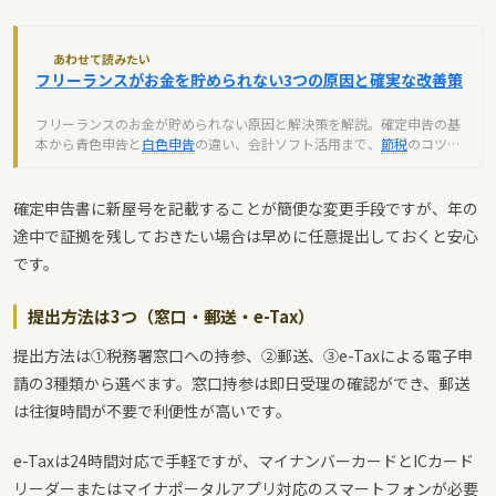
あわせて読みたい
フリーランスがお金を貯められない3つの原因と確実な改善策
フリーランスのお金が貯められない原因と解決策を解説。確定申告の基
本から青色申告と
白色申告
の違い、会計ソフト活用まで、
節税
のコツを
わかりやすく紹介します。
確定申告書に新屋号を記載することが簡便な変更手段ですが、年の
途中で証拠を残しておきたい場合は早めに任意提出しておくと安心
です。
提出方法は3つ（窓口・郵送・e-Tax）
提出方法は①税務署窓口への持参、②郵送、③e-Taxによる電子申
請の3種類から選べます。窓口持参は即日受理の確認ができ、郵送
は往復時間が不要で利便性が高いです。
e-Taxは24時間対応で手軽ですが、マイナンバーカードとICカード
リーダーまたはマイナポータルアプリ対応のスマートフォンが必要