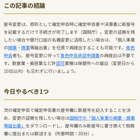
この記事の結論
屋号変更は、原則として確定申告時に確定申告書や決算書に新屋号
を記載するだけで手続きが完了します（国税庁）。変更の証拠を残
したい場合や銀行口座の名義変更に活用したい場合は、「個人事業
の
開業
・
廃業
等届出書」を任意で再提出することも可能です。
青色
申告
者も、屋号変更に伴って
青色申告承認申請書
の再提出は不要で
す。飲食業・美容業など許
認可
業種は保健所への届出（変更日から
10日以内）も忘れずに行いましょう。
今日やるべき1つ
次の確定申告で確定申告書の屋号欄に新屋号を記入することを決
め、変更の証拠を残したい場合は
国税庁の「個人事業の開業・廃業
等届出書」
をダウンロードし、屋号欄のみ新屋号に書き換えて税務
署に提出または郵送する（所要時間：30分）。