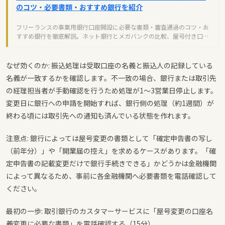
のコツ・必要書類・おすすめ銀行を紹介
フリーランスの事業用銀行口座開設に必要な書類・審査通過のコツ・お
すすめ銀行を徹底解説。ネット銀行とメガバンクの比較、屋号付き口座
の開設方法までまとめました。
なぜ効くのか: 振込処理は受取口座の名義と振込人の記録している
名義が一致するかを確認します。不一致の場合、銀行または取引先
の経理担当者が手動確認を行うため処理が1〜3営業日停止します。
変更日に銀行への申請を開始すれば、銀行側の処理（約1週間）が
終わる頃には取引先への通知も済んでいる状態を作れます。
注意点: 銀行によっては屋号変更の書類として「確定申告書の写し
（前年分）」や「開業届の控え」を求めるケースがあります。「確
定申告書の記載変更だけで銀行手続きできる」かどうかは金融機関
によって異なるため、事前に各金融機関へ必要書類を電話確認して
ください。
最初の一歩: 取引銀行のカスタマーサービスに「屋号変更の口座名
義変更に必要な書類」を電話確認する（15分）