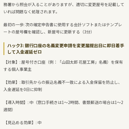
務署から照会が入ることがありますが、適切に変更屋号を記載して
いれば問題なく処理されます。
最初の一歩: 次の確定申告書に使用する会計ソフトまたはテンプレ
ートの屋号欄を確認し、新屋号に更新する（3分）
ハック3: 銀行口座の名義変更申請を変更届提出日に即日着手
して入金遅延ゼロ
【対象】: 屋号付き口座（例：「山田太郎 花屋工房」名義）を保有
する個人事業主
【効果】: 取引先からの振込名義不一致による入金保留を防止し、
入金遅延を0日に抑制
【導入時間】: 中（窓口手続きは1〜2時間、書類郵送の場合は1〜2
週間）
【見込める効果】: 中