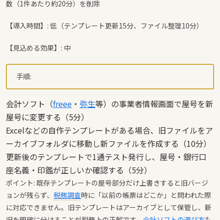
数（1件あたり約20分）を削除
【導入時間】: 低（テンプレート更新15分、ファイル整理10分）
【見込める効果】: 中
手順:
会計ソフト（
freee
・
弥生
等）の事業者情報画面で屋号を新
屋号に変更する（5分）
Excelなどの自作テンプレートがある場合、旧ファイルをア
ーカイブフォルダに移動し新ファイルを作成する（10分）
更新後のテンプレートで1通テスト発行し、屋号・銀行口
座名義・印鑑が正しいか確認する（5分）
ポイント: 既存テンプレートの屋号部分だけ上書きすると旧バージ
ョンが残らず、
税務調査
時に「以前の帳票はどこか」と問われた際
に対応できません。旧テンプレートはアーカイブとして保管し、新
旧を明確に分けることが税務上の正解です。
会計ソフトの選び方
も