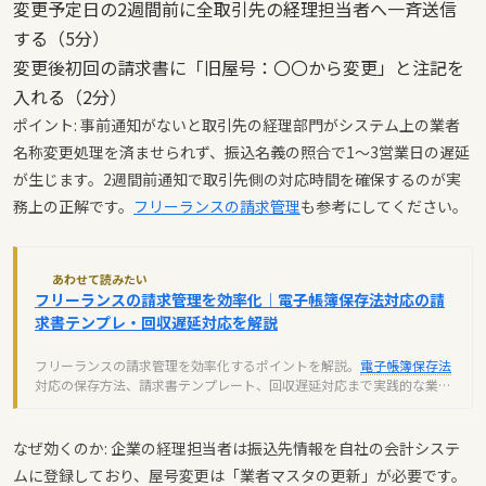
変更予定日の2週間前に全取引先の経理担当者へ一斉送信
する（5分）
変更後初回の請求書に「旧屋号：〇〇から変更」と注記を
入れる（2分）
ポイント: 事前通知がないと取引先の経理部門がシステム上の業者
名称変更処理を済ませられず、振込名義の照合で1〜3営業日の遅延
が生じます。2週間前通知で取引先側の対応時間を確保するのが実
務上の正解です。
フリーランスの請求管理
も参考にしてください。
あわせて読みたい
フリーランスの請求管理を効率化｜電子帳簿保存法対応の請
求書テンプレ・回収遅延対応を解説
フリーランスの請求管理を効率化するポイントを解説。
電子帳簿保存法
対応の保存方法、請求書テンプレート、回収遅延対応まで実践的な業務
フローをご紹介します。
なぜ効くのか: 企業の経理担当者は振込先情報を自社の会計システ
ムに登録しており、屋号変更は「業者マスタの更新」が必要です。