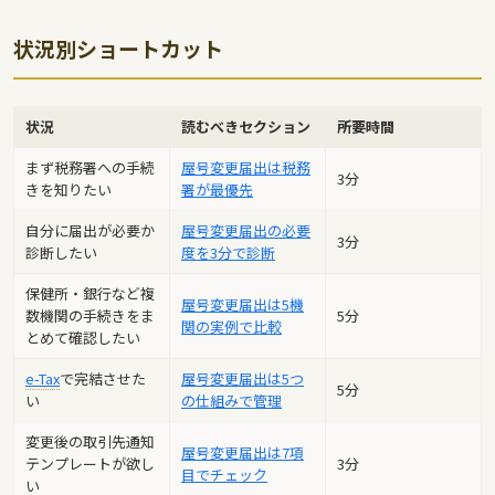
状況別ショートカット
状況
読むべきセクション
所要時間
まず税務署への手続
屋号変更届出は税務
3分
きを知りたい
署が最優先
自分に届出が必要か
屋号変更届出の必要
3分
診断したい
度を3分で診断
保健所・銀行など複
屋号変更届出は5機
数機関の手続きをま
5分
関の実例で比較
とめて確認したい
e-Tax
で完結させた
屋号変更届出は5つ
5分
い
の仕組みで管理
変更後の取引先通知
屋号変更届出は7項
テンプレートが欲し
3分
目でチェック
い