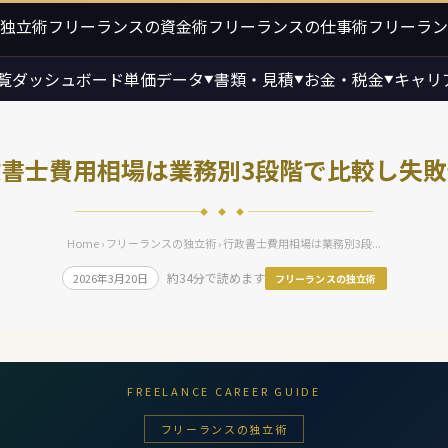
独立術
フリーランスの資金術
フリーランスの仕事術
フリーラン
覧
ダッシュボード
単価データ
書類・見積
お金・税金
キャリ
▼
▼
▼
政書士費用相場は業務別3段階で比較し失敗
◆ ◆ ◆
Home
›
フリーランスの独立術
› 行政書士費用相場は業務別3段...
約34分で読めます
2026年3月20日
フリーランスの独立術
FREELANCE CAREER GUIDE
フリーランスの独立術