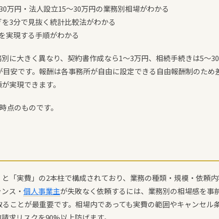
〜30万円・法人設立15〜30万円の業務別相場がわかる
ぎを3分で見抜く統計比較法がわかる
格を実現する手順がわかる
別に大きく異なり、契約書作成なら1〜3万円、相続手続きは5〜3
）が目安です。報酬は各事務所が自由に設定できる自由報酬制のため
頼が実現できます。
月時点のものです。
」と「実費」の2本柱で構成されており、業務の種類・規模・依頼内
ランス・
個人事業主
が失敗なく依頼するには、業務別の相場感を事
を取ることが最重要です。相場内であっても実費の範囲やキャンセル
請求リスクを90%以上防げます。