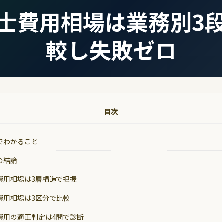
士費用相場は業務別3
較し失敗ゼロ
目次
でわかること
の結論
費用相場は3層構造で把握
費用相場は3区分で比較
費用の適正判定は4問で診断