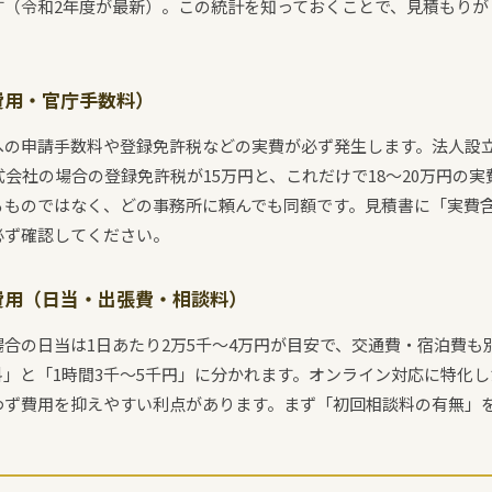
す（令和2年度が最新）。この統計を知っておくことで、見積もりが
費用・官庁手数料）
への申請手数料や登録免許税などの実費が必ず発生します。法人設
式会社の場合の登録免許税が15万円と、これだけで18〜20万円の
るものではなく、どの事務所に頼んでも同額です。見積書に「実費
必ず確認してください。
費用（日当・出張費・相談料）
合の日当は1日あたり2万5千〜4万円が目安で、交通費・宿泊費も
」と「1時間3千〜5千円」に分かれます。オンライン対応に特化
わず費用を抑えやすい利点があります。まず「初回相談料の有無」