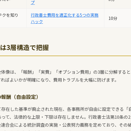
プ
テクを知り
行政書士費用を適正化する5つの実務
10分
ハック
は3層構造で把握
全体像は、「報酬」「実費」「オプション費用」の3層に分解する
すればよいかが明確になり、費用トラブルを大幅に防げます。
の報酬（自由設定）
て存在した基準が廃止された現在、各事務所が自由に設定できる「
って、法律的な上限・下限は存在しません。行政書士法第10条の
会連合会による統計調査の実施・公表努力義務を定めており、その