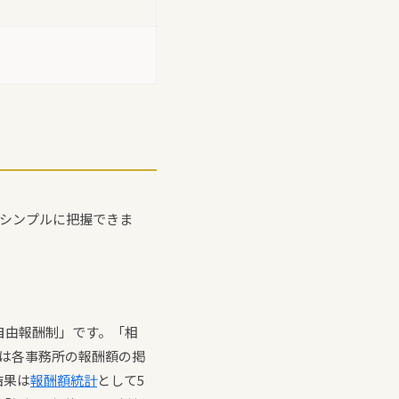
とシンプルに把握できま
自由報酬制」です。「相
2は各事務所の報酬額の掲
結果は
報酬額統計
として5