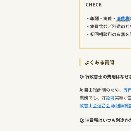
CHECK
・報酬・実費・
消費税
・実費含む／別途のど
・初回相談料の有無を
よくある質問
Q: 行政書士の費用はな
A
: 自由報酬制のため、
専
業務でも、許
認可
実績が
政書士会連合会 報酬額統
Q: 消費税はいつも別途