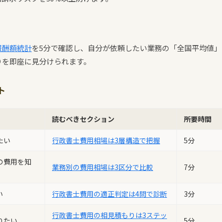
報酬額統計
を5分で確認し、自分が依頼したい業務の「全国平均値
りを即座に見分けられます。
ト
読むべきセクション
所要時間
たい
行政書士費用相場は3層構造で把握
5分
の費用を知
業務別の費用相場は3区分で比較
7分
い
行政書士費用の適正判定は4問で診断
3分
行政書士費用の相見積もりは3ステッ
りたい
5分