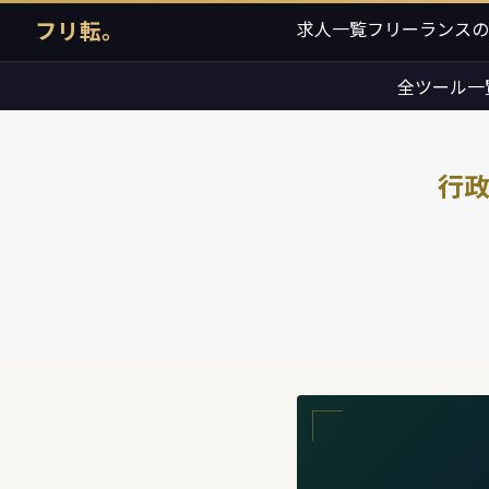
フリ転。
求人一覧
フリーランスの
全ツール一
行