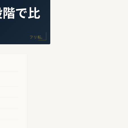
段階で比
フリ転。