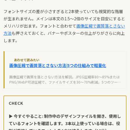
フォントサイズの差が小さすぎると2本使っていても視覚的な階層
が生まれません。メインは本文の1.5〜2倍のサイズを目安にすると
メリハリが出ます。フォントと合わせて
画像圧縮で画質落とさない
方法
も押さえておくと、バナーやポスターの仕上がりがさらに向上
します。
あわせて読みたい
画像圧縮で画質落とさない方法|5つの仕組みで軽量化
画像圧縮で画質を落とさない方法を解説。JPEG圧縮率80～85%または
PNG/WebP可逆圧縮で、ファイルサイズを30～70%削減。5つのツール
選びと設定で最適化。
CHECK
▶ 今すぐやること: 制作中のデザインファイルを開き、使用し
ているフォントを確認します。3本以上使っている場合は、役