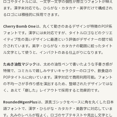
ロゴやタイトルには、一文字一文字の個性が際立つフォントが映え
ます。漢字未対応でも、ひらがな・カタカナ・英字だけで構成され
るロゴには積極的に採用できます。
Cherry Bomb One
は、丸くて動きのあるデザインが特徴のPOP系
フォントです。漢字には未対応ですが、タイトルロゴなどのクリエ
イティブ性の高いデザインに最適という評価がデザイナーの間で紹
介されています。英字・ひらがな・カタカナの範囲に絞ったタイト
ル文字として使うと、インパクトのある仕上がりになります。
たぬき油性マジック
は、太めの油性ペンで書いたような手書き感が
特徴で、コミカルで親しみやすいキャラクターのロゴや、飲食店の
POPタイトルに向いています。漢字対応で商用利用可能。フォント
の不均一さが手作り感を演出するため、整頓されたデザインではな
く、あえて「崩した」レイアウトで採用すると効果的です。
RoundedMgenPlus
は、源真ゴシックをベースに角を丸くした日本
語フォントで、漢字・ひらがな・カタカナ・英数字に対応していま
す。丸みのレベルが程よく、ロゴのサブテキストや見出し文字とし