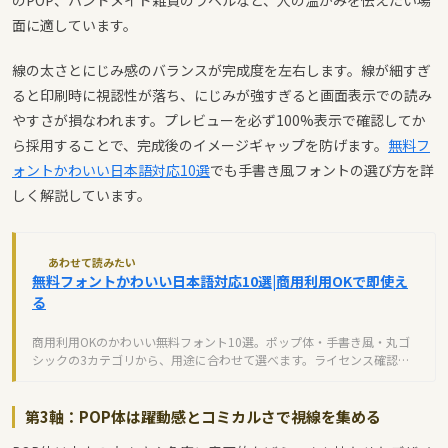
面に適しています。
線の太さとにじみ感のバランスが完成度を左右します。線が細すぎ
ると印刷時に視認性が落ち、にじみが強すぎると画面表示での読み
やすさが損なわれます。プレビューを必ず100%表示で確認してか
ら採用することで、完成後のイメージギャップを防げます。
無料フ
ォントかわいい日本語対応10選
でも手書き風フォントの選び方を詳
しく解説しています。
あわせて読みたい
無料フォントかわいい日本語対応10選|商用利用OKで即使え
る
商用利用OKのかわいい無料フォント10選。ポップ体・手書き風・丸ゴ
シックの3カテゴリから、用途に合わせて選べます。ライセンス確認と
活用のコツで、今日から使えます。
第3軸：POP体は躍動感とコミカルさで視線を集める