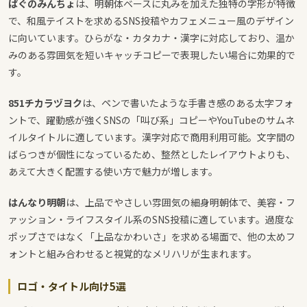
ぱぐのみんちょ
は、明朝体ベースに丸みを加えた独特の字形が特徴
で、和風テイストを求めるSNS投稿やカフェメニュー風のデザイン
に向いています。ひらがな・カタカナ・漢字に対応しており、温か
みのある雰囲気を短いキャッチコピーで表現したい場合に効果的で
す。
851チカラヅヨク
は、ペンで書いたような手書き感のある太字フォ
ントで、躍動感が強くSNSの「叫び系」コピーやYouTubeのサムネ
イルタイトルに適しています。漢字対応で商用利用可能。文字間の
ばらつきが個性になっているため、整然としたレイアウトよりも、
あえて大きく配置する使い方で魅力が増します。
はんなり明朝
は、上品でやさしい雰囲気の細身明朝体で、美容・フ
ァッション・ライフスタイル系のSNS投稿に適しています。過度な
ポップさではなく「上品なかわいさ」を求める場面で、他の太めフ
ォントと組み合わせると視覚的なメリハリが生まれます。
ロゴ・タイトル向け5選