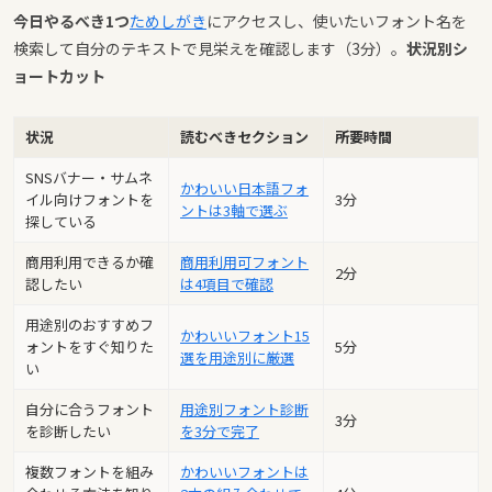
今日やるべき1つ
ためしがき
にアクセスし、使いたいフォント名を
検索して自分のテキストで見栄えを確認します（3分）。
状況別シ
ョートカット
状況
読むべきセクション
所要時間
SNSバナー・サムネ
かわいい日本語フォ
イル向けフォントを
3分
ントは3軸で選ぶ
探している
商用利用できるか確
商用利用可フォント
2分
認したい
は4項目で確認
用途別のおすすめフ
かわいいフォント15
ォントをすぐ知りた
5分
選を用途別に厳選
い
自分に合うフォント
用途別フォント診断
3分
を診断したい
を3分で完了
複数フォントを組み
かわいいフォントは