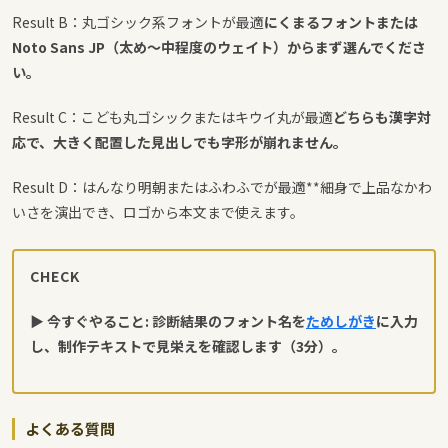
Result B：丸ゴシック系フォントが最適
にくまるフォントまたは
Noto Sans JP（太め〜中程度のウェイト）からまず選んでくださ
い。
Result C：こども丸ゴシックまたはキウイ丸が最適
どちらも漢字対
応で、大きく配置した見出しでも字形が崩れません。
Result D：はんなり明朝またはふわふでが最適**細身で上品なかわ
いさを演出でき、ロゴから本文まで使えます。
CHECK
▶ 今すぐやること: 診断結果のフォント名を
ためしがき
に入力
し、制作テキストで見栄えを確認します（3分）。
よくある質問