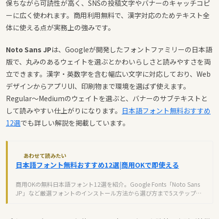
保ちながら可読性が高く、SNSの投稿文字やバナーのキャッチコピ
ーに広く使われます。商用利用無料で、漢字対応のためテキスト全
体に使える点が実務上の強みです。
Noto Sans JP
は、Googleが開発したフォントファミリーの日本語
版で、丸みのあるウェイトを選ぶとかわいらしさと読みやすさを両
立できます。漢字・英数字を含む幅広い文字に対応しており、Web
デザインからアプリUI、印刷物まで環境を選ばず使えます。
Regular〜Mediumのウェイトを選ぶと、バナーのサブテキストと
して読みやすい仕上がりになります。
日本語フォント無料おすすめ
12選
でも詳しい解説を掲載しています。
あわせて読みたい
日本語フォント無料おすすめ12選|商用OKで即使える
商用OKの無料日本語フォント12選を紹介。Google Fonts「Noto Sans
JP」など厳選フォントのインストール方法から選び方まで5ステップで
解説。フリーランス必見のフォント管理術。