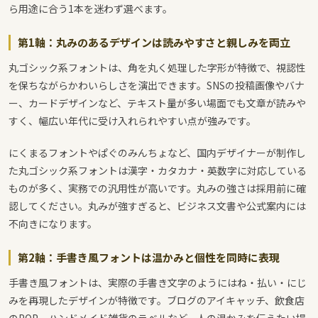
ら用途に合う1本を迷わず選べます。
第1軸：丸みのあるデザインは読みやすさと親しみを両立
丸ゴシック系フォントは、角を丸く処理した字形が特徴で、視認性
を保ちながらかわいらしさを演出できます。SNSの投稿画像やバナ
ー、カードデザインなど、テキスト量が多い場面でも文章が読みや
すく、幅広い年代に受け入れられやすい点が強みです。
にくまるフォントやぱぐのみんちょなど、国内デザイナーが制作し
た丸ゴシック系フォントは漢字・カタカナ・英数字に対応している
ものが多く、実務での汎用性が高いです。丸みの強さは採用前に確
認してください。丸みが強すぎると、ビジネス文書や公式案内には
不向きになります。
第2軸：手書き風フォントは温かみと個性を同時に表現
手書き風フォントは、実際の手書き文字のようにはね・払い・にじ
みを再現したデザインが特徴です。ブログのアイキャッチ、飲食店
のPOP、ハンドメイド雑貨のラベルなど、人の温かみを伝えたい場