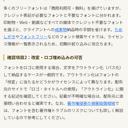
多くのフリーフォントは「商用利用可・無料」を掲げていますが、
クレジット表記が必要なフォントと不要なフォントに分かれます。
印刷物・Web・動画などすべての媒体でクレジット不要なフォント
を選ぶと、クライアントへの
成果物
納品時の手間を省けます。
ため
しがき
や
フォントフリー
などのフォント検索サイトでは、ライセン
ス情報が一覧表示されるため、初期の絞り込みに役立ちます。
確認項目2：改変・ロゴ埋め込みの可否
フォントをロゴに使用する場合、文字をアウトライン化（パス化）
して納品するケースが一般的です。アウトライン化はフォントの
「改変」に当たるかどうかがライセンスによって異なります。配布
元のサイトで「ロゴ・タイトルへの使用」「アウトライン化」に関
する記述を確認してください。記載が不明確な場合は、配布元に直
接問い合わせると確実です。なお、
著作権侵害の損害賠償相場
で
は、フォントを含む著作権トラブルのリスクについても詳しく解説
しているので参考にしてください。