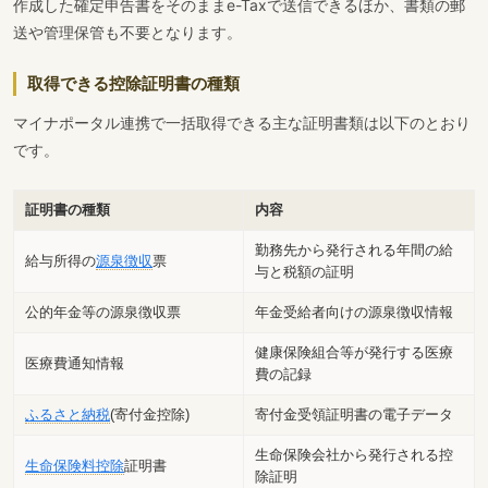
作成した確定申告書をそのままe-Taxで送信できるほか、書類の郵
送や管理保管も不要となります。
取得できる控除証明書の種類
マイナポータル連携で一括取得できる主な証明書類は以下のとおり
です。
証明書の種類
内容
勤務先から発行される年間の給
給与所得の
源泉徴収
票
与と税額の証明
公的年金等の源泉徴収票
年金受給者向けの源泉徴収情報
健康保険組合等が発行する医療
医療費通知情報
費の記録
ふるさと納税
(寄付金控除)
寄付金受領証明書の電子データ
生命保険会社から発行される控
生命保険料控除
証明書
除証明