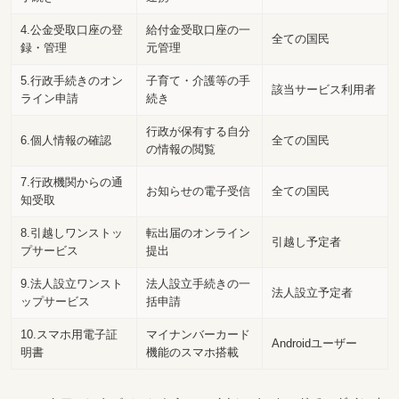
4.公金受取口座の登
給付金受取口座の一
全ての国民
録・管理
元管理
5.行政手続きのオン
子育て・介護等の手
該当サービス利用者
ライン申請
続き
行政が保有する自分
6.個人情報の確認
全ての国民
の情報の閲覧
7.行政機関からの通
お知らせの電子受信
全ての国民
知受取
8.引越しワンストッ
転出届のオンライン
引越し予定者
プサービス
提出
9.法人設立ワンスト
法人設立手続きの一
法人設立予定者
ップサービス
括申請
10.スマホ用電子証
マイナンバーカード
Androidユーザー
明書
機能のスマホ搭載