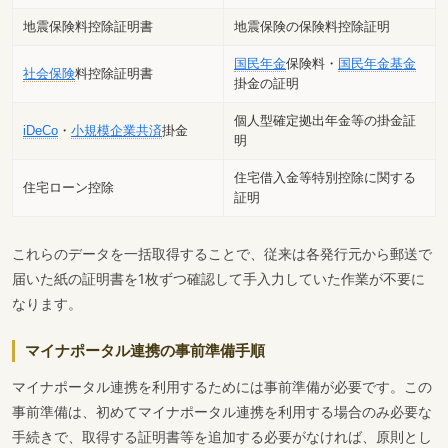
地震保険料控除証明書
地震保険の保険料控除証明
国民年金
保険料・
国民年金基金
社会保険
料控除証明書
掛金の証明
個人型確定拠出年金等の掛金証
iDeCo
・
小規模企業共済
掛金
明
住宅借入金等特別控除に関する
住宅ローン控除
証明
これらのデータを一括取得することで、従来は各発行元から郵送で
届いた紙の証明書を1枚ずつ確認して手入力していた作業が不要に
なります。
マイナポータル連携の事前準備手順
マイナポータル連携を利用するためには事前準備が必要です。この
事前準備は、初めてマイナポータル連携を利用する場合のみ必要な
手続きで、取得する証明書等を追加する必要がなければ、原則とし