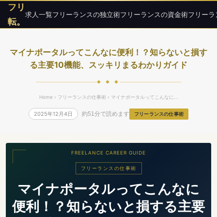
フリ
求人一覧
フリーランスの独立術
フリーランスの資金術
フリーラ
転。
マイナポータルってこんなに便利！？知らないと損す
る主要10機能、スッキリまるわかりガイド
◆ ◆ ◆
Home
›
フリーランスの仕事術
› マイナポータルってこんなに...
2025年12月4日
約51分で読めます
フリーランスの仕事術
FREELANCE CAREER GUIDE
フリーランスの仕事術
マイナポータルってこんなに
便利！？知らないと損する主要