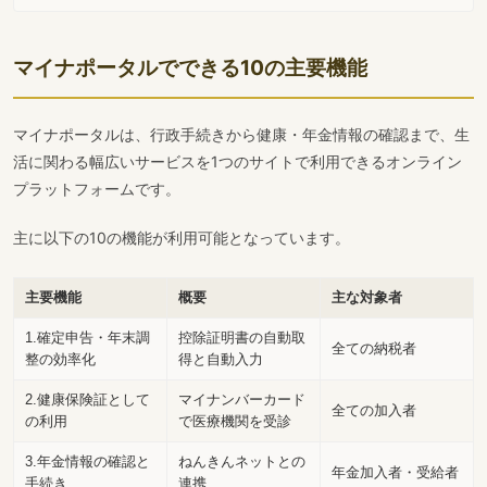
マイナポータルでできる10の主要機能
マイナポータルは、行政手続きから健康・年金情報の確認まで、生
活に関わる幅広いサービスを1つのサイトで利用できるオンライン
プラットフォームです。
主に以下の10の機能が利用可能となっています。
主要機能
概要
主な対象者
1.確定申告・年末調
控除証明書の自動取
全ての納税者
整の効率化
得と自動入力
2.健康保険証として
マイナンバーカード
全ての加入者
の利用
で医療機関を受診
3.年金情報の確認と
ねんきんネットとの
年金加入者・受給者
手続き
連携