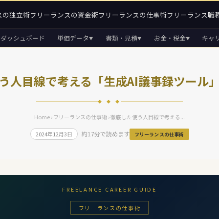
スの独立術
フリーランスの資金術
フリーランスの仕事術
フリーランス職
ダッシュボード
単価データ
書類・見積
お金・税金
キャ
▼
▼
▼
う人目線で考える「生成AI議事録ツール
◆ ◆ ◆
Home
›
フリーランスの仕事術
› 徹底した使う人目線で考える...
約17分で読めます
2024年12月3日
フリーランスの仕事術
FREELANCE CAREER GUIDE
フリーランスの仕事術