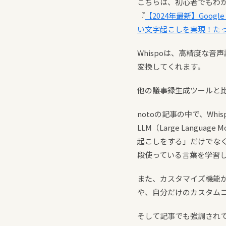
こちらは、初心者でもわかり
『
【2024年最新】Goog
い文字起こしを実現！たっ
Whispoは、高精度な
変換してくれます。
他の議事録生成ツールと
notoの記事の中で、W
LLM（Large Lang
起こしをする」だけでな
段使っている言葉を学習
また、カスタマイズ機能が
や、自分だけのカスタム
そして記事でも強調されて