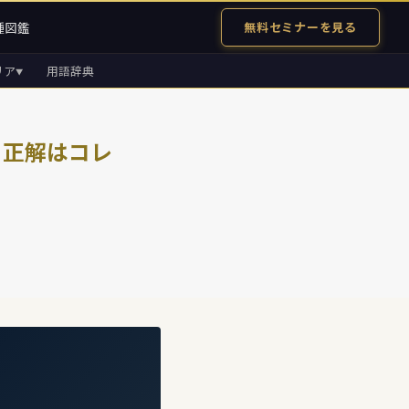
種図鑑
無料セミナーを見る
リア
用語辞典
▼
」正解はコレ