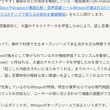
やすく最新AIなどの技術を解説している「葉加瀬あい(AI-Hakase
le DocsやDragonと徹底比較！音声認識ツールWhispoが選ばれる
た3ステップで使えるAI技術を徹底解説
』をもとに紹介します。
音声認識技術と、大量のテキストデータを学習したAIにより、話し言
比べて、無料で利用できるオープンソースである点が大きな特徴で
hispoの強みとして挙げられているのが機械学習アルゴリズムを駆使し
uage Model）と呼ばれる、大量のテキストデータを学習したAIを使うこ
く「起こした内容をきれいにまとめてくれる」までカバーしてくれま
し、話し言葉特有の曖昧な言い間違いを正しく修正してくれるので
充実しているのもWhispoの特徴。特定の業界ならではの専門用
コマンドの作成など、ユーザーの使い方に合わせて機能の調整がで
いるポイントが、Whispoがオープンソースであるという点です