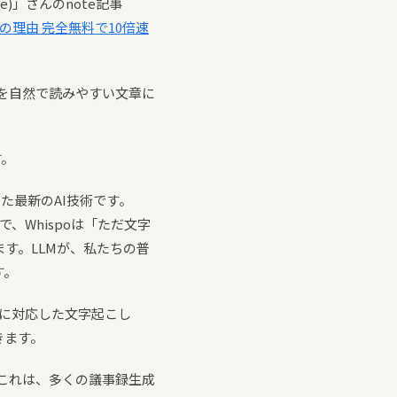
)」さんのnote記事
5つの理由 完全無料で10倍速
葉を自然で読みやすい文章に
す。
た最新のAI技術です。
とで、Whispoは「ただ文字
す。LLMが、私たちの普
す。
語に対応した文字起こし
きます。
。これは、多くの議事録生成