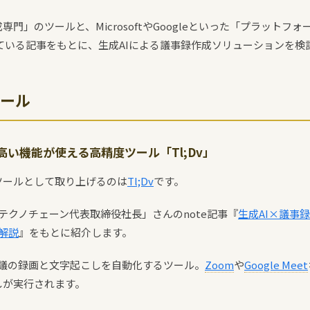
門」のツールと、MicrosoftやGoogleといった「プラットフ
れている記事をもとに、生成AIによる議事録作成ソリューションを
ール
い機能が使える高精度ツール「Tl;Dv」
ツールとして取り上げるのは
Tl;Dv
です。
式会社テクノチェーン代表取締役社長」さんのnote記事『
生成AI×議事
底解説
』をもとに紹介します。
て会議の録画と文字起こしを自動化するツール。
Zoom
や
Google Meet
しが実行されます。