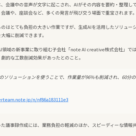
は、会議中の音声が文字に起こされ、AIがその内容を要約・整理し
る会議や、座談会など、多くの発言が飛び交う場面で重宝されます
のはとても負担の大きい作業ですが、生成AIを活用したソリュー
を大幅に削減できます。
I領域の新事業に取り組む子会社「note AI creative株式会社
、劇的な工数削減効果があったとのこと。
AIのソリューションを使うことで、作業量が96%も削減され、60分
erteam.note.jp/n/nf86a183111e3
使った議事録作成には、業務負担の軽減のほか、スピーディーな情報