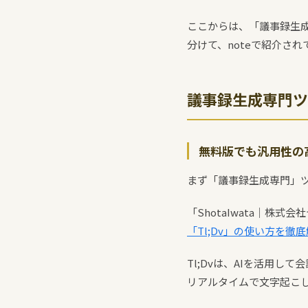
ここからは、「議事録生成専
分けて、noteで紹介さ
議事録生成専門ツ
無料版でも汎用性の高
まず「議事録生成専門」
「ShotaIwata｜株
「Tl;Dv」の使い方を徹
Tl;Dvは、AIを活用し
リアルタイムで文字起こ