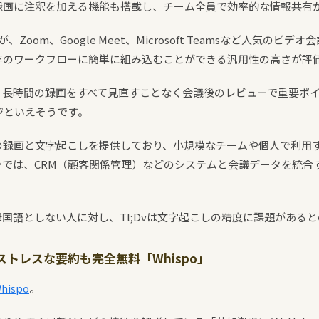
録画に注釈を加える機能も搭載し、チーム全員で効率的な情報共有
、Zoom、Google Meet、Microsoft Teamsなど人気の
存のワークフローに簡単に組み込むことができる汎用性の高さが評
、長時間の録画をすべて見直すことなく会議後のレビューで重要ポ
ジといえそうです。
の録画と文字起こしを提供しており、小規模なチームや個人で利用
ンでは、CRM（顧客関係管理）などのシステムと会議データを統合
国語としない人に対し、Tl;Dvは文字起こしの精度に課題がある
トレスな要約も完全無料「Whispo」
hispo
。