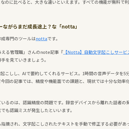
スなのに比べると、大きな違いといえます。すべての機能が無料で
ながらまだ成長途上？な「notta」
作成専門のツールは
notta
です。
与える管理職」さんのnote記事『
【Notta】自動文字起こしサー
勝手を見ていきましょう。
文字起こしし、AIで要約してくれるサービス。1時間の音声データを
だ今回の記事では、精度や機能面での課題と、現状では十分な効率
ているのは、認識精度の問題です。録音デバイスから離れた話者の
言でも認識ミスが発生したといいます。
も指摘され、文字起こしされたテキストを手動で修正する必要があ