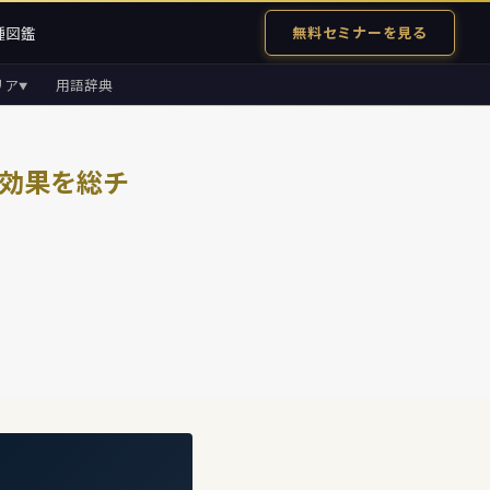
種図鑑
無料セミナーを見る
リア
用語辞典
▼
税効果を総チ