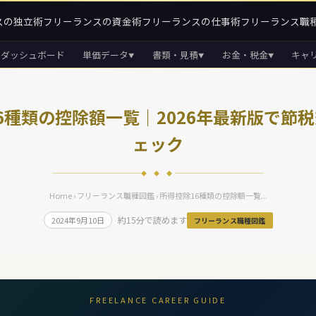
スの独立術
フリーランスの資金術
フリーランスの仕事術
フリーランス職
ダッシュボード
単価データ
書類・見積
お金・税金
キャ
▼
▼
▼
6種類の控除額一覧｜2026年最新版で節
ェック
◆ ◆ ◆
Home
›
フリーランス職種図鑑
› 所得控除16種類の控除額一覧...
約15分で読めます
2024年9月10日
フリーランス職種図鑑
FREELANCE CAREER GUIDE