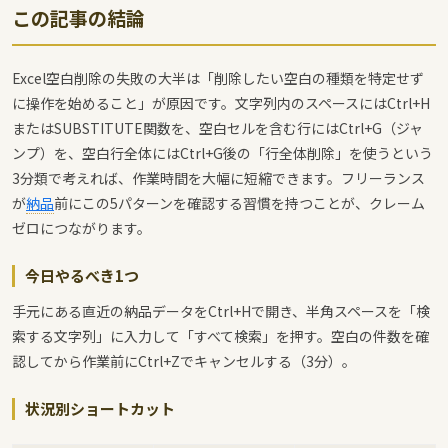
この記事の結論
Excel空白削除の失敗の大半は「削除したい空白の種類を特定せず
に操作を始めること」が原因です。文字列内のスペースにはCtrl+H
またはSUBSTITUTE関数を、空白セルを含む行にはCtrl+G（ジャ
ンプ）を、空白行全体にはCtrl+G後の「行全体削除」を使うという
3分類で考えれば、作業時間を大幅に短縮できます。フリーランス
が
納品
前にこの5パターンを確認する習慣を持つことが、クレーム
ゼロにつながります。
今日やるべき1つ
手元にある直近の納品データをCtrl+Hで開き、半角スペースを「検
索する文字列」に入力して「すべて検索」を押す。空白の件数を確
認してから作業前にCtrl+Zでキャンセルする（3分）。
状況別ショートカット