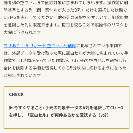
備考列の空白セルまで削除対象に含まれてしまいます。操作前に削
除基準とする列（例：案件名が入ったB列）だけを選択した状態で
Ctrl+Gを実行してください。他の列の選択を外すことで、削除対象
を意図した列に限定できます。範囲を絞ることで誤操作のリスクを
大幅に下げられます。
ワザあり！PCサポート 空白セル行削除
に掲載されている事例で
は、外部データを受け取った際に空白セルが大量に含まれていて手
作業では1時間かかっていた作業が、Ctrl+Gで空白セルを選択し行
全体を削除する手順を習得してから5分以内に終わるようになった
と報告されています。
CHECK
▶ 今すぐやること: 手元の対象データのA列を選択してCtrl+G
を押し、「空白セル」が何件あるかを確認する（3分）