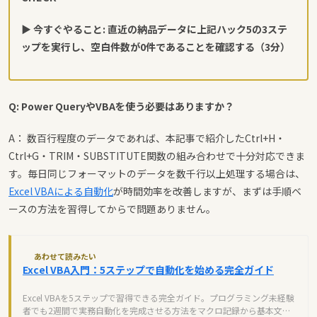
▶ 今すぐやること: 直近の納品データに上記ハック5の3ステ
ップを実行し、空白件数が0件であることを確認する（3分）
Q: Power QueryやVBAを使う必要はありますか？
A： 数百行程度のデータであれば、本記事で紹介したCtrl+H・
Ctrl+G・TRIM・SUBSTITUTE関数の組み合わせで十分対応できま
す。毎日同じフォーマットのデータを数千行以上処理する場合は、
Excel VBAによる自動化
が時間効率を改善しますが、まずは手順ベ
ースの方法を習得してからで問題ありません。
あわせて読みたい
Excel VBA入門：5ステップで自動化を始める完全ガイド
Excel VBAを5ステップで習得できる完全ガイド。プログラミング未経験
者でも2週間で実務自動化を完成させる方法をマクロ記録から基本文法