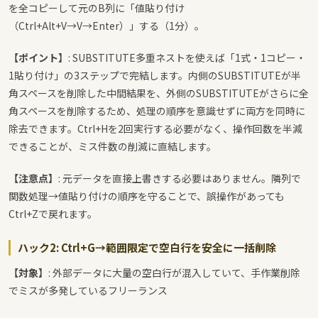
を全コピーして元のB列に「値貼り付け
（Ctrl+Alt+V→V→Enter）」する（1分）。
【ポイント】
: SUBSTITUTE多重ネストを使えば「1式・1コピー・
1貼り付け」の3ステップで完結します。内側のSUBSTITUTEが半
角スペースを削除した中間結果を、外側のSUBSTITUTEがさらに全
角スペースを削除するため、処理の順序を意識せずに両方を同時に
除去できます。Ctrl+Hを2回実行する必要がなく、操作回数を半減
できることが、ミス件数の削減に直結します。
【注意点】
: 元データを直接上書きする必要はありません。隣列で
関数処理→値貼り付けの順序を守ることで、誤操作があっても
Ctrl+Zで戻れます。
ハック2: Ctrl+G→範囲限定で空白行を安全に一括削除
【対象】
: 外部データに大量の空白行が混入していて、手作業削除
でミスが多発しているフリーランス