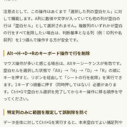
注意点として、この操作はあくまで「選択した列の空白セル」に対
して機能します。A列に数値や文字が入っていても他の列が空白の
行は「空白セル」として選択されません。複数列のいずれかが空白
の行をすべて削除したい場合は、判断基準となる列（例：ID列や名
前列）を1つ選んで操作する方が安全です。
Alt→H→D→Rのキーボード操作で行を削除
マウス操作が多いと感じる場合は、Altキーシーケンスが有効です。
空白セルを選択した状態で「Alt」→「H」→「D」→「R」の順に
キーを押すと、リボンを経由して「シートの行を削除」を実行でき
ます。1キーずつ順番に押す（同時押しではない）必要がありま
す。Ctrl+Gで空白セル選択を完了してからキー操作に移る順序を守
ってください。
特定列のみに範囲を限定して誤削除を防ぐ
データ全体に対してCtrl+Gを実行すると、本来空白でよい補足列や