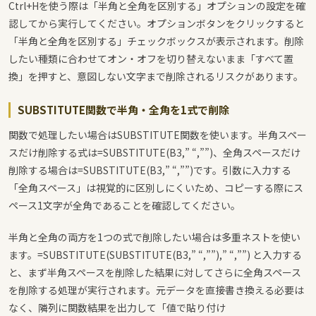
Ctrl+Hを使う際は「半角と全角を区別する」オプションの設定を確
認してから実行してください。オプションボタンをクリックすると
「半角と全角を区別する」チェックボックスが表示されます。削除
したい種類に合わせてオン・オフを切り替えないまま「すべて置
換」を押すと、意図しない文字まで削除されるリスクがあります。
SUBSTITUTE関数で半角・全角を1式で削除
関数で処理したい場合はSUBSTITUTE関数を使います。半角スペー
スだけ削除する式は
=SUBSTITUTE(B3,” “,””)
、全角スペースだけ
削除する場合は
=SUBSTITUTE(B3,” “,””)
です。引数に入力する
「全角スペース」は視覚的に区別しにくいため、コピーする際にス
ペース1文字が全角であることを確認してください。
半角と全角の両方を1つの式で削除したい場合は多重ネストを使い
ます。
=SUBSTITUTE(SUBSTITUTE(B3,” “,””),” “,””)
と入力する
と、まず半角スペースを削除した結果に対してさらに全角スペース
を削除する処理が実行されます。元データを直接書き換える必要は
なく、隣列に関数結果を出力して「値で貼り付け