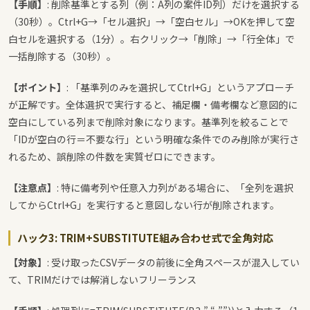
【手順】
: 削除基準とする列（例：A列の案件ID列）だけを選択する
（30秒）。Ctrl+G→「セル選択」→「空白セル」→OKを押して空
白セルを選択する（1分）。右クリック→「削除」→「行全体」で
一括削除する（30秒）。
【ポイント】
: 「基準列のみを選択してCtrl+G」というアプローチ
が正解です。全体選択で実行すると、補足欄・備考欄など意図的に
空白にしている列まで削除対象になります。基準列を絞ることで
「IDが空白の行＝不要な行」という明確な条件でのみ削除が実行さ
れるため、誤削除の件数を実質ゼロにできます。
【注意点】
: 特に備考列や任意入力列がある場合に、「全列を選択
してからCtrl+G」を実行すると意図しない行が削除されます。
ハック3: TRIM+SUBSTITUTE組み合わせ式で全角対応
【対象】
: 受け取ったCSVデータの前後に全角スペースが混入してい
て、TRIMだけでは解消しないフリーランス