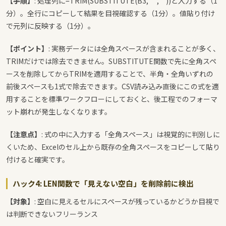
【手順】
: 処理列に
=TRIM(SUBSTITUTE(B3,” “,””))
と入力する（1
分）。全行にコピーして結果を目視確認する（1分）。値貼り付け
で元列に反映する（1分）。
【ポイント】
: 実務データには全角スペースが含まれることが多く、
TRIMだけでは除去できません。SUBSTITUTE関数で先に全角スペ
ースを削除してからTRIMを適用することで、半角・全角いずれの
前後スペースも1式で除去できます。CSV読み込み直後にこの式を適
用することを標準ワークフローにしておくと、後工程でのフォーマ
ット崩れが発生しなくなります。
【注意点】
: 式の中に入力する「全角スペース」は視覚的に判別しに
くいため、Excelのセル上から既存の全角スペースをコピーして貼り
付けると確実です。
ハック4: LEN関数で「見えない空白」を削除前に検出
【対象】
: 空白に見えるセルにスペースが残っているかどうか目視で
は判断できないフリーランス