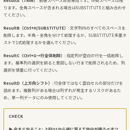
ResultA（TRIM）
: 前後スペース除去専用です。中央スペースは残
ります。全角スペースが含まれる場合はSUBSTITUTEと組み合わせ
てください。
ResultB（Ctrl+H/SUBSTITUTE）
: 文字列内のすべてのスペースを
削除します。半角・全角を分けて処理するか、SUBSTITUTE多重ネ
ストで1式処理するかを選んでください。
ResultC（Ctrl+G→行全体削除）
: 指定列が空白の行を一括削除し
ます。基準列の選択を誤ると意図しない行まで削除されるため、列
選択を慎重に行ってください。
ResultD（上方向シフト）
: 行全体ではなく空白セルの部分だけを
詰めます。複数列がある場合は列ずれが発生するリスクがあるた
め、単一列データにのみ使用してください。
CHECK
▶ 今すぐやること: 上記Q1から順に答えて自分が使うべきツ