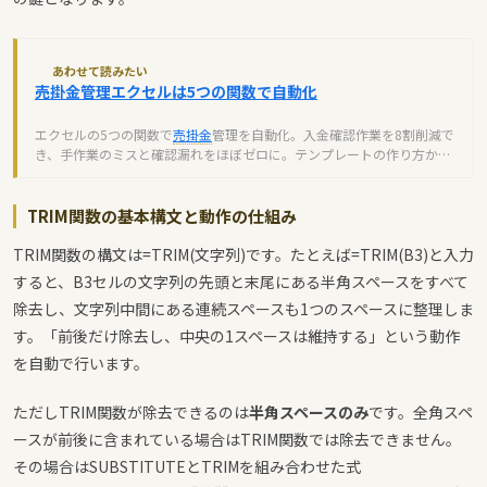
あわせて読みたい
売掛金管理エクセルは5つの関数で自動化
エクセルの5つの関数で
売掛金
管理を自動化。入金確認作業を8割削減で
き、手作業のミスと確認漏れをほぼゼロに。テンプレートの作り方から
自動化テクニックまで解説します。
TRIM関数の基本構文と動作の仕組み
TRIM関数の構文は
=TRIM(文字列)
です。たとえば
=TRIM(B3)
と入力
すると、B3セルの文字列の先頭と末尾にある半角スペースをすべて
除去し、文字列中間にある連続スペースも1つのスペースに整理しま
す。「前後だけ除去し、中央の1スペースは維持する」という動作
を自動で行います。
ただしTRIM関数が除去できるのは
半角スペースのみ
です。全角スペ
ースが前後に含まれている場合はTRIM関数では除去できません。
その場合はSUBSTITUTEとTRIMを組み合わせた式