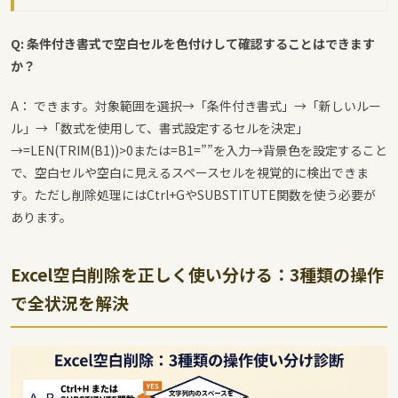
まで解説します。
Q: 条件付き書式で空白セルを色付けして確認することはできます
か？
A： できます。対象範囲を選択→「条件付き書式」→「新しいルー
ル」→「数式を使用して、書式設定するセルを決定」
→
=LEN(TRIM(B1))>0
または
=B1=””
を入力→背景色を設定すること
で、空白セルや空白に見えるスペースセルを視覚的に検出できま
す。ただし削除処理にはCtrl+GやSUBSTITUTE関数を使う必要が
あります。
Excel空白削除を正しく使い分ける：3種類の操作
で全状況を解決