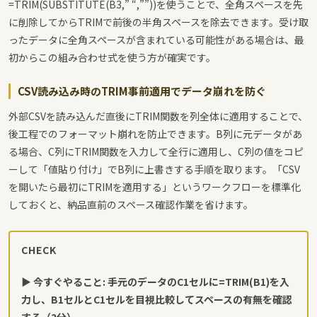
=TRIM(SUBSTITUTE(B3,” “,””))
を使うことで、全角スペースを先
に削除してからTRIMで前後の半角スペースを除去できます。受け取
ったデータに全角スペースが含まれている可能性がある場合は、最
初からこの組み合わせ式を使う方が確実です。
CSV読み込み時のTRIM事前適用でデータ崩れを防ぐ
外部CSVを読み込んだ直後にTRIM関数を列全体に適用することで、
後工程でのフォーマット崩れを防止できます。B列に元データがあ
る場合、C列にTRIM関数を入力して全行に適用し、C列の値をコピ
ーして「値貼り付け」でB列に上書きする手順を取ります。「CSV
を開いたら最初にTRIMを適用する」というワークフローを標準化
しておくと、納品直前のスペース確認作業を省けます。
CHECK
▶ 今すぐやること: 手元のデータのC1セルに
=TRIM(B1)
を入
力し、B1セルとC1セルを目視比較してスペースの有無を確認
する（2分）