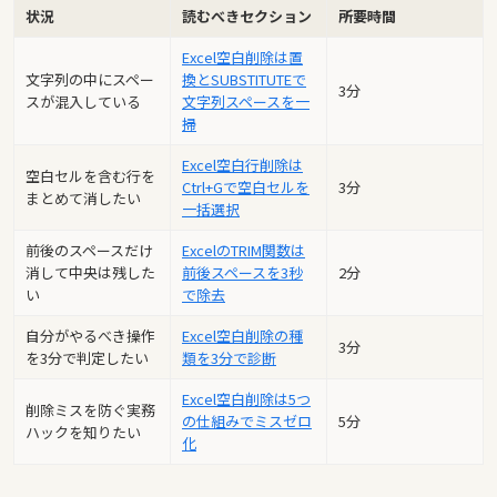
状況
読むべきセクション
所要時間
Excel空白削除は置
文字列の中にスペー
換とSUBSTITUTEで
3分
スが混入している
文字列スペースを一
掃
Excel空白行削除は
空白セルを含む行を
Ctrl+Gで空白セルを
3分
まとめて消したい
一括選択
前後のスペースだけ
ExcelのTRIM関数は
消して中央は残した
前後スペースを3秒
2分
い
で除去
自分がやるべき操作
Excel空白削除の種
3分
を3分で判定したい
類を3分で診断
Excel空白削除は5つ
削除ミスを防ぐ実務
の仕組みでミスゼロ
5分
ハックを知りたい
化