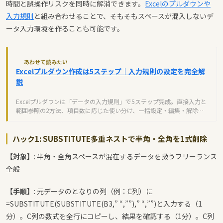
時間と誤操作リスクを同時に解消できます。
Excelのプルダウンや
入力規則
と組み合わせることで、そもそもスペースが混入しないデ
ータ入力環境を作ることも可能です。
あわせて読みたい
Excelプルダウン作成は5ステップ｜入力規則の設定を完全解
説
Excelプルダウンは「データの入力規則」で5ステップ完成。直接入力と
範囲参照の2方法、項目数に応じた使い分け、一括設定・編集・解除ま
で実務で使える運用設計を完全解説します。
ハック1: SUBSTITUTE多重ネストで半角・全角を1式削除
【対象】
: 半角・全角スペースが混在するデータを扱うフリーランス
全般
【手順】
: 元データのとなりの列（例：C列）に
=SUBSTITUTE(SUBSTITUTE(B3,” “,””),” “,””)
と入力する（1
分）。C列の数式を全行にコピーし、結果を確認する（1分）。C列