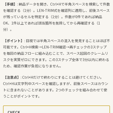
【手順】
: 納品データを開き、Ctrl+Hで半角スペースを検索して件数
を確認する（1分）。LEN-TRIM式を確認列に適用し、前後スペース
が残っているセルを特定する（1分）。件数が0件であれば納品
OK、1件以上であれば該当箇所を削除してから再確認する（1
分）。
【ポイント】
: 目視では半角スペースの混入を発見することはほぼ不
可能です。Ctrl+H検索→LEN-TRIM確認→再チェックの3ステップ
を毎回の納品フローに組み込むことで、スペース起因のクレームリ
スクを実質ゼロにできます。この3ステップ全体で3分以内に終わる
ため、確認作業が負担になりません。
【注意点】
: Ctrl+Hだけで終わりにすることは避けてください。
Ctrl+Hは文字列中スペースを確認しますが、前後スペースはカウン
トに含まれないことがあります。2つのチェックを組み合わせて使
うことがポイントです。
CHECK