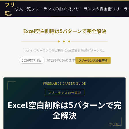
フリ
求人一覧
フリーランスの独立術
フリーランスの資金術
フリーラ
転。
Excel空白削除は5パターンで完全解決
◆ ◆ ◆
Home
›
フリーランスの仕事術
› Excel空白削除は5パターンで...
約28分で読めます
2026年7月8日
フリーランスの仕事術
FREELANCE CAREER GUIDE
フリーランスの仕事術
Excel空白削除は5パターンで完
全解決
フリ転。