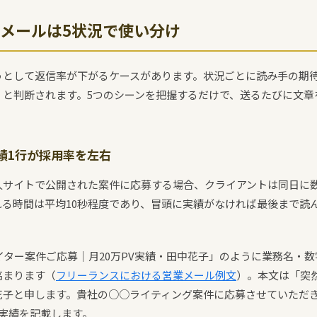
メールは5状況で使い分け
うとして返信率が下がるケースがあります。状況ごとに読み手の期
」と判断されます。5つのシーンを把握するだけで、送るたびに文章
績1行が採用率を左右
人サイトで公開された案件に応募する場合、クライアントは同日に
れる時間は平均10秒程度であり、冒頭に実績がなければ最後まで読
イター案件ご応募｜月20万PV実績・田中花子」のように業務名・数
高まります（
フリーランスにおける営業メール例文
）。本文は「突
花子と申します。貴社の○○ライティング案件に応募させていただ
実績を記載します。