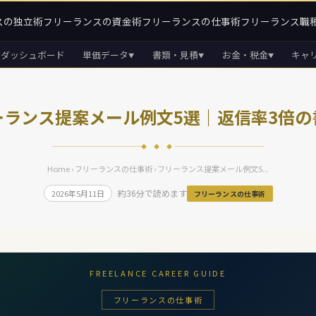
スの独立術
フリーランスの資金術
フリーランスの仕事術
フリーランス職
ダッシュボード
単価データ
書類・見積
お金・税金
キャ
▼
▼
▼
ーランス提案メール例文5選｜返信率3倍の
◆ ◆ ◆
Home
›
フリーランスの仕事術
› フリーランス提案メール例文5...
約36分で読めます
2026年5月11日
フリーランスの仕事術
FREELANCE CAREER GUIDE
フリーランスの仕事術