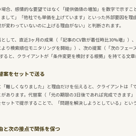
い場合、感情的な要望ではなく「提供価値の増加」を数字で示すこ
りまして」「他社でも単価を上げています」といった外部要因を理
度が変わっていないのに上げる理由がない」と判断されます。
として、直近3ヶ月の成果（「記事のCV数が着任時比30%増」）
により検索順位モニタリングを開始」）、次の提案（「次のフェーズ
載すると、クライアントが「条件変更を検討する根拠」を持てる文章
替案をセットで送る
に「難しくなりました」と理由だけを伝えると、クライアントは「
とがあります。代替案（「元の期限の3日後であれば完成できます」
をセットで提示することで、「問題を解決しようとしている」とい
由と次の接点で関係を保つ