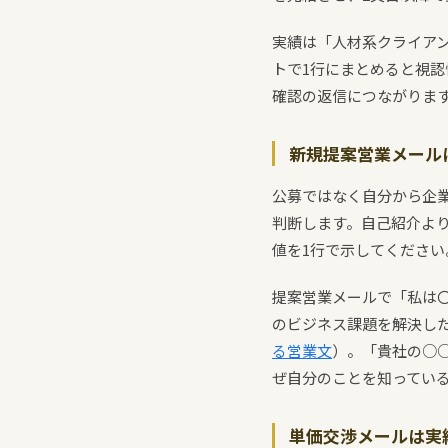
実績は「人材系クライアン
トで1行にまとめると視
確認の返信につながりま
新規提案営業メール
公募ではなく自分から企
判断します。自己紹介よ
値を1行で示してください
提案営業メールで「私は
のビジネス課題を解決し
る営業文
）。「貴社の○
ぜ自分のことを知ってい
単価交渉メールは実