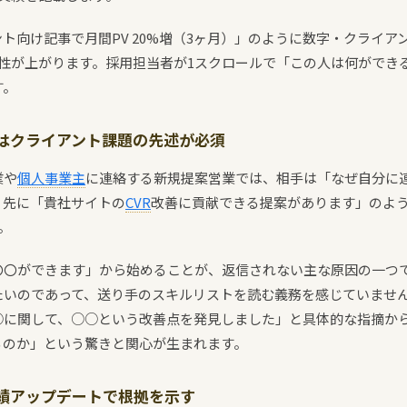
ト向け記事で月間PV 20%増（3ヶ月）」のように数字・クライア
認性が上がります。採用担当者が1スクロールで「この人は何ができ
す。
はクライアント課題の先述が必須
業や
個人事業主
に連絡する新規提案営業では、相手は「なぜ自分に
り先に「貴社サイトの
CVR
改善に貢献できる提案があります」のよ
。
〇〇ができます」から始めることが、返信されない主な原因の一つ
たいのであって、送り手のスキルリストを読む義務を感じていませ
○に関して、○○という改善点を発見しました」と具体的な指摘か
るのか」という驚きと関心が生まれます。
績アップデートで根拠を示す