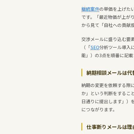
継続案件
の単価を上げた
です。「最近物価が上が
から見て「自社への貢献
交渉メールに盛り込む要素
（「
SEO
分析ツール導入
能」）の3点を順番に記
納期相談メールは代
納期の変更を依頼する際
か」という判断をするこ
日通りに提出します」）
につながります。
仕事断りメールは理