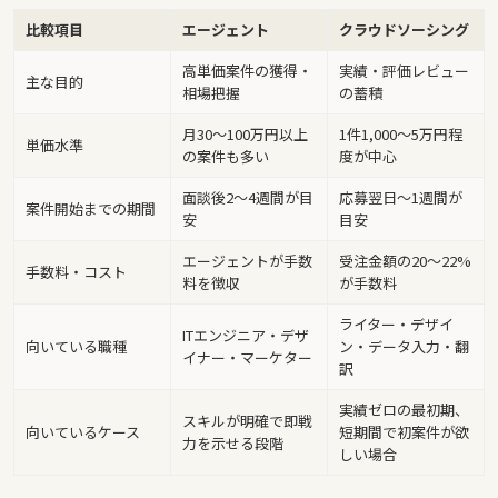
比較項目
エージェント
クラウドソーシング
高単価案件の獲得・
実績・評価レビュー
主な目的
相場把握
の蓄積
月30〜100万円以上
1件1,000〜5万円程
単価水準
の案件も多い
度が中心
面談後2〜4週間が目
応募翌日〜1週間が
案件開始までの期間
安
目安
エージェントが手数
受注金額の20〜22%
手数料・コスト
料を徴収
が手数料
ライター・デザイ
ITエンジニア・デザ
向いている職種
ン・データ入力・翻
イナー・マーケター
訳
実績ゼロの最初期、
スキルが明確で即戦
向いているケース
短期間で初案件が欲
力を示せる段階
しい場合