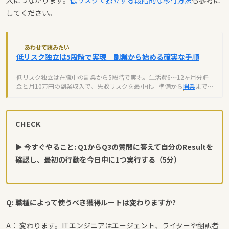
入につながります。
低リスクで独立する段階的な移行方法
も参考に
してください。
あわせて読みたい
低リスク独立は5段階で実現｜副業から始める確実な手順
低リスク独立は在職中の副業から5段階で実現。生活費6～12ヶ月分貯
金と月10万円の副業収入で、失敗リスクを最小化。準備から
開業
まで確
実な手順を解説します。
CHECK
▶ 今すぐやること: Q1からQ3の質問に答えて自分のResultを
確認し、最初の行動を今日中に1つ実行する（5分）
Q: 職種によって使うべき獲得ルートは変わりますか?
A： 変わります。ITエンジニアはエージェント、ライターや翻訳者