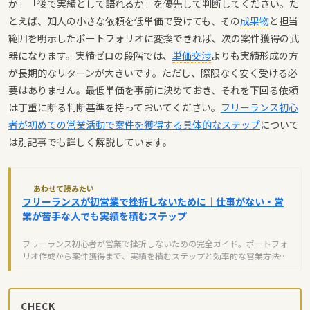
か」「後で実績として語れるか」を優先して判断してください。た
とえば、知人の小さな依頼を低単価で受けても、その
成果物
と担当
範囲を明示したポートフォリオに変換できれば、次の案件獲得の武
器になります。実績ゼロの段階では、
単価交渉
よりも実績形成の方
が長期的なリターンが大きいです。ただし、際限なく安く受ける必
要はありません。最低単価を事前に決めておき、それを下回る依頼
は丁重に断る判断基準を持っておいてください。
フリーランス初心
者が初めての営業活動で案件を獲得する具体的なステップ
について
は別記事でも詳しく解説しています。
あわせて読みたい
フリーランスが初営業で挫折しないために｜仕事がない・営
業が苦手な人でも実績を積むステップ
フリーランス初心者が営業で挫折しないための完全ガイド。ポートフォ
リオ作成から案件獲得まで、実績を積むステップと効率的な営業方法を
解説します。
CHECK