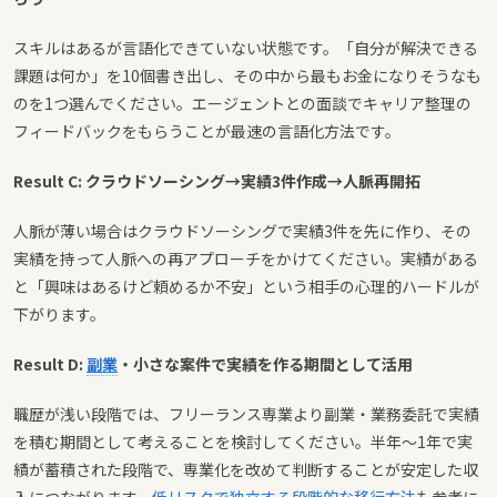
スキルはあるが言語化できていない状態です。「自分が解決できる
課題は何か」を10個書き出し、その中から最もお金になりそうなも
のを1つ選んでください。エージェントとの面談でキャリア整理の
フィードバックをもらうことが最速の言語化方法です。
Result C: クラウドソーシング→実績3件作成→人脈再開拓
人脈が薄い場合はクラウドソーシングで実績3件を先に作り、その
実績を持って人脈への再アプローチをかけてください。実績がある
と「興味はあるけど頼めるか不安」という相手の心理的ハードルが
下がります。
Result D:
副業
・小さな案件で実績を作る期間として活用
職歴が浅い段階では、フリーランス専業より副業・業務委託で実績
を積む期間として考えることを検討してください。半年〜1年で実
績が蓄積された段階で、専業化を改めて判断することが安定した収