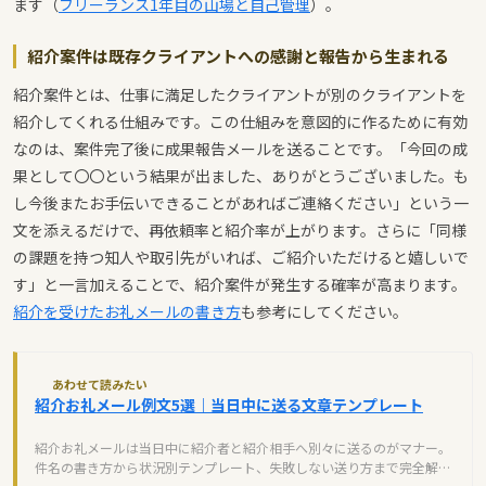
ます（
フリーランス1年目の山場と自己管理
）。
紹介案件は既存クライアントへの感謝と報告から生まれる
紹介案件とは、仕事に満足したクライアントが別のクライアントを
紹介してくれる仕組みです。この仕組みを意図的に作るために有効
なのは、案件完了後に成果報告メールを送ることです。「今回の成
果として〇〇という結果が出ました、ありがとうございました。も
し今後またお手伝いできることがあればご連絡ください」という一
文を添えるだけで、再依頼率と紹介率が上がります。さらに「同様
の課題を持つ知人や取引先がいれば、ご紹介いただけると嬉しいで
す」と一言加えることで、紹介案件が発生する確率が高まります。
紹介を受けたお礼メールの書き方
も参考にしてください。
あわせて読みたい
紹介お礼メール例文5選｜当日中に送る文章テンプレート
紹介お礼メールは当日中に紹介者と紹介相手へ別々に送るのがマナー。
件名の書き方から状況別テンプレート、失敗しない送り方まで完全解