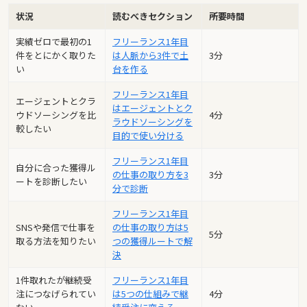
状況
読むべきセクション
所要時間
実績ゼロで最初の1
フリーランス1年目
件をとにかく取りた
は人脈から3件で土
3分
い
台を作る
フリーランス1年目
エージェントとクラ
はエージェントとク
ウドソーシングを比
4分
ラウドソーシングを
較したい
目的で使い分ける
フリーランス1年目
自分に合った獲得ル
の仕事の取り方を3
3分
ートを診断したい
分で診断
フリーランス1年目
SNSや発信で仕事を
の仕事の取り方は5
5分
取る方法を知りたい
つの獲得ルートで解
決
1件取れたが継続受
フリーランス1年目
注につなげられてい
は5つの仕組みで継
4分