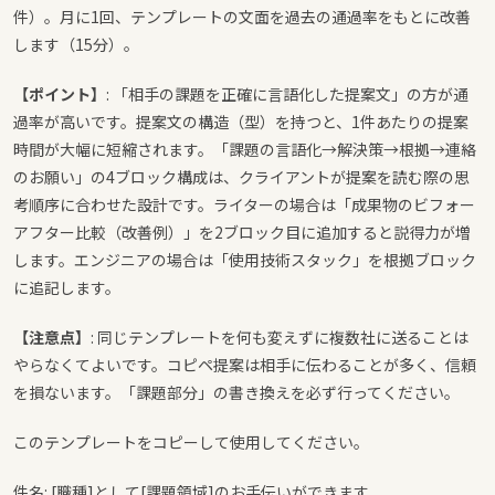
件）。月に1回、テンプレートの文面を過去の通過率をもとに改善
します（15分）。
【ポイント】
: 「相手の課題を正確に言語化した提案文」の方が通
過率が高いです。提案文の構造（型）を持つと、1件あたりの提案
時間が大幅に短縮されます。「課題の言語化→解決策→根拠→連絡
のお願い」の4ブロック構成は、クライアントが提案を読む際の思
考順序に合わせた設計です。ライターの場合は「成果物のビフォー
アフター比較（改善例）」を2ブロック目に追加すると説得力が増
します。エンジニアの場合は「使用技術スタック」を根拠ブロック
に追記します。
【注意点】
: 同じテンプレートを何も変えずに複数社に送ることは
やらなくてよいです。コピペ提案は相手に伝わることが多く、信頼
を損ないます。「課題部分」の書き換えを必ず行ってください。
このテンプレートをコピーして使用してください。
件名: [職種]として[課題領域]のお手伝いができます