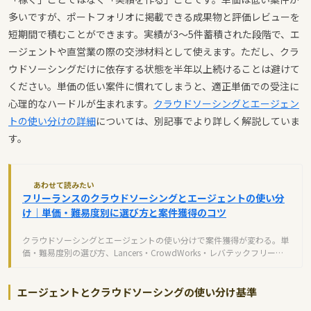
多いですが、ポートフォリオに掲載できる成果物と評価レビューを
短期間で積むことができます。実績が3〜5件蓄積された段階で、エ
ージェントや直営業の際の交渉材料として使えます。ただし、クラ
ウドソーシングだけに依存する状態を半年以上続けることは避けて
ください。単価の低い案件に慣れてしまうと、適正単価での受注に
心理的なハードルが生まれます。
クラウドソーシングとエージェン
トの使い分けの詳細
については、別記事でより詳しく解説していま
す。
あわせて読みたい
フリーランスのクラウドソーシングとエージェントの使い分
け｜単価・難易度別に選び方と案件獲得のコツ
クラウドソーシングとエージェントの使い分けで案件獲得が変わる。単
価・難易度別の選び方、Lancers・CrowdWorks・レバテックフリーラ
ンスの活用法を解説。
エージェントとクラウドソーシングの使い分け基準