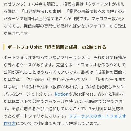
わせリンク）」の4点を明記し、投稿内容は「クライアントが抱え
る課題」「自分が解決した事例」「業界の最新情報への見解」の3
パターンで週3回以上発信することが目安です。フォロワー数が少
なくても、発信内容の専門性が高ければ少ないフォロワーから受注
が生まれます。
ポートフォリオは「担当範囲と成果」の2軸で作る
ポートフォリオを持っていないフリーランスは、それだけで候補か
ら外れるケースがあります。完璧なポートフォリオを作ろうとして
公開が遅れることはやらなくてよいです。最初は「成果物の画像ま
たは文章」「担当範囲（何を自分がやったか）」「使用ツールまた
は手法」「得られた成果（数値があれば）」の4点を記載したシン
プルな1ページで十分です。
Notion
やWordPress、Wixなど無料ま
たは低コストで公開できるツールを使えば2〜3時間で公開できま
す。実績が増えるたびに追加していくことで、3ヶ月後には見応え
のあるポートフォリオになります。
フリーランスのポートフォリオ
作り方
については別記事でも詳しく解説しています。