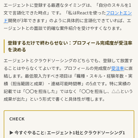
エージェントに登録する最適なタイミングは、「自分のスキルを1
文で言語化できた時点」です。「私はReactを使った
フロントエン
ド
開発が3年できます」のように具体的に言語化できていれば、エ
ージェントとの面談で的確な案件紹介を受けやすくなります。
登録するだけで終わらせない：プロフィール完成度が受注率
を決める
エージェントとクラウドソーシングのどちらでも、登録して放置す
ることはやらなくてよいです。プロフィールの完成度が
受注率
に直
結します。最低限入力すべき項目は「職種・スキル・経験年数・実
績（担当範囲と成果）・連絡可能時間帯」の5点です。特に実績の
記載では「〇〇を担当した」ではなく「〇〇を担当し、△△という
成果が出た」という形式で書くと具体性が増します。
CHECK
▶ 今すぐやること: エージェント1社とクラウドソーシング1