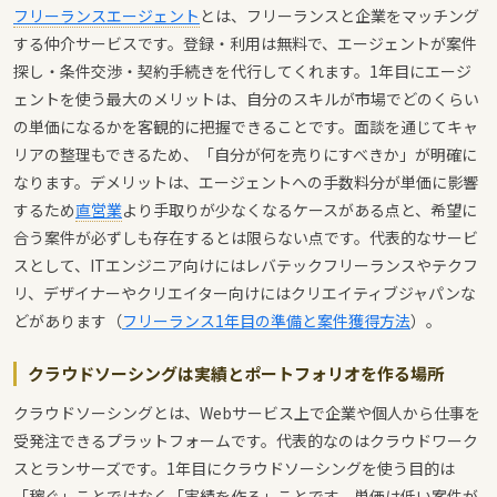
フリーランスエージェント
とは、フリーランスと企業をマッチング
する仲介サービスです。登録・利用は無料で、エージェントが案件
探し・条件交渉・契約手続きを代行してくれます。1年目にエージ
ェントを使う最大のメリットは、自分のスキルが市場でどのくらい
の単価になるかを客観的に把握できることです。面談を通じてキャ
リアの整理もできるため、「自分が何を売りにすべきか」が明確に
なります。デメリットは、エージェントへの手数料分が単価に影響
するため
直営業
より手取りが少なくなるケースがある点と、希望に
合う案件が必ずしも存在するとは限らない点です。代表的なサービ
スとして、ITエンジニア向けにはレバテックフリーランスやテクフ
リ、デザイナーやクリエイター向けにはクリエイティブジャパンな
どがあります（
フリーランス1年目の準備と案件獲得方法
）。
クラウドソーシングは実績とポートフォリオを作る場所
クラウドソーシングとは、Webサービス上で企業や個人から仕事を
受発注できるプラットフォームです。代表的なのはクラウドワーク
スとランサーズです。1年目にクラウドソーシングを使う目的は
「稼ぐ」ことではなく「実績を作る」ことです。単価は低い案件が