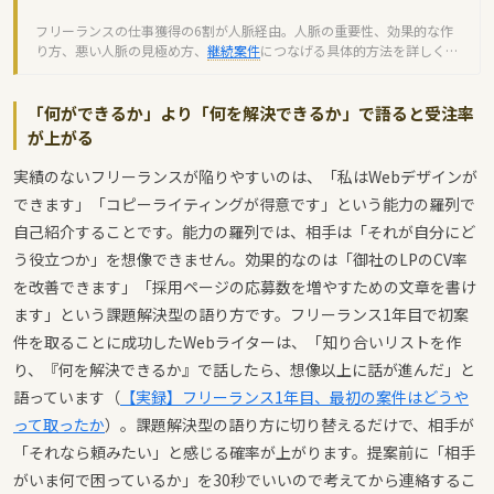
フリーランスの仕事獲得の6割が人脈経由。人脈の重要性、効果的な作
り方、悪い人脈の見極め方、
継続案件
につなげる具体的方法を詳しく解
説します。
「何ができるか」より「何を解決できるか」で語ると受注率
が上がる
実績のないフリーランスが陥りやすいのは、「私はWebデザインが
できます」「コピーライティングが得意です」という能力の羅列で
自己紹介することです。能力の羅列では、相手は「それが自分にど
う役立つか」を想像できません。効果的なのは「御社のLPのCV率
を改善できます」「採用ページの応募数を増やすための文章を書け
ます」という課題解決型の語り方です。フリーランス1年目で初案
件を取ることに成功したWebライターは、「知り合いリストを作
り、『何を解決できるか』で話したら、想像以上に話が進んだ」と
語っています（
【実録】フリーランス1年目、最初の案件はどうや
って取ったか
）。課題解決型の語り方に切り替えるだけで、相手が
「それなら頼みたい」と感じる確率が上がります。提案前に「相手
がいま何で困っているか」を30秒でいいので考えてから連絡するこ