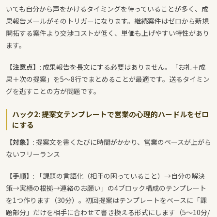
いても自分から声をかけるタイミングを待っていることが多く、成
果報告メールがそのトリガーになります。継続案件はゼロから新規
開拓する案件より交渉コストが低く、単価も上げやすい特性があり
ます。
【注意点】
: 成果報告を長文にする必要はありません。「お礼＋成
果＋次の提案」を5〜8行でまとめることが最適です。送るタイミン
グを逃すことの方が問題です。
ハック2: 提案文テンプレートで営業の心理的ハードルをゼロ
にする
【対象】
: 提案文を書くたびに時間がかかり、営業のペースが上がら
ないフリーランス
【手順】
: 「課題の言語化（相手の困っていること）→自分の解決
策→実績の根拠→連絡のお願い」の4ブロック構成のテンプレート
を1つ作ります（30分）。初回提案はテンプレートをベースに「課
題部分」だけを相手に合わせて書き換える形式にします（5〜10分/