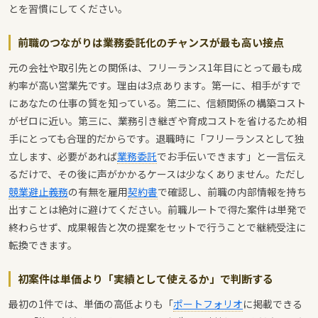
とを習慣にしてください。
前職のつながりは業務委託化のチャンスが最も高い接点
元の会社や取引先との関係は、フリーランス1年目にとって最も成
約率が高い営業先です。理由は3点あります。第一に、相手がすで
にあなたの仕事の質を知っている。第二に、信頼関係の構築コスト
がゼロに近い。第三に、業務引き継ぎや育成コストを省けるため相
手にとっても合理的だからです。退職時に「フリーランスとして独
立します、必要があれば
業務委託
でお手伝いできます」と一言伝え
るだけで、その後に声がかかるケースは少なくありません。ただし
競業避止義務
の有無を雇用
契約書
で確認し、前職の内部情報を持ち
出すことは絶対に避けてください。前職ルートで得た案件は単発で
終わらせず、成果報告と次の提案をセットで行うことで継続受注に
転換できます。
初案件は単価より「実績として使えるか」で判断する
最初の1件では、単価の高低よりも「
ポートフォリオ
に掲載できる