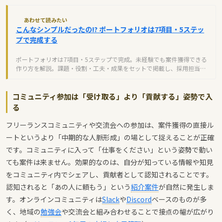
あわせて読みたい
こんなシンプルだったの!? ポートフォリオは7項目・5ステッ
プで完成する
ポートフォリオは7項目・5ステップで完成。未経験でも案件獲得できる
作り方を解説。課題・役割・工夫・成果をセットで掲載し、採用担当者
にアピール。
コミュニティ参加は「受け取る」より「貢献する」姿勢で入
る
フリーランスコミュニティや交流会への参加は、案件獲得の直接ル
ートというより「中期的な人脈形成」の場として捉えることが正確
です。コミュニティに入って「仕事をください」という姿勢で動い
ても案件は来ません。効果的なのは、自分が知っている情報や知見
をコミュニティ内でシェアし、貢献者として認知されることです。
認知されると「あの人に頼もう」という
紹介案件
が自然に発生しま
す。オンラインコミュニティは
Slack
や
Discord
ベースのものが多
く、地域の
勉強会
や交流会と組み合わせることで接点の幅が広がり