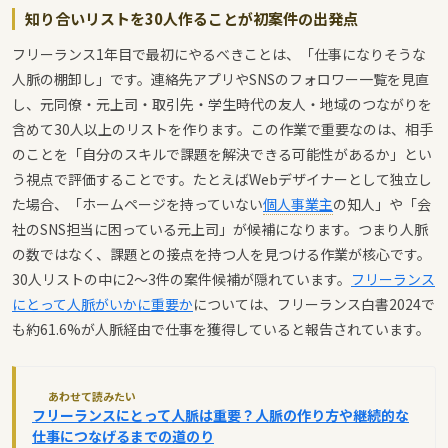
知り合いリストを30人作ることが初案件の出発点
フリーランス1年目で最初にやるべきことは、「仕事になりそうな
人脈の棚卸し」です。連絡先アプリやSNSのフォロワー一覧を見直
し、元同僚・元上司・取引先・学生時代の友人・地域のつながりを
含めて30人以上のリストを作ります。この作業で重要なのは、相手
のことを「自分のスキルで課題を解決できる可能性があるか」とい
う視点で評価することです。たとえばWebデザイナーとして独立し
た場合、「ホームページを持っていない
個人事業主
の知人」や「会
社のSNS担当に困っている元上司」が候補になります。つまり人脈
の数ではなく、課題との接点を持つ人を見つける作業が核心です。
30人リストの中に2〜3件の案件候補が隠れています。
フリーランス
にとって人脈がいかに重要か
については、フリーランス白書2024で
も約61.6%が人脈経由で仕事を獲得していると報告されています。
あわせて読みたい
フリーランスにとって人脈は重要？人脈の作り方や継続的な
仕事につなげるまでの道のり