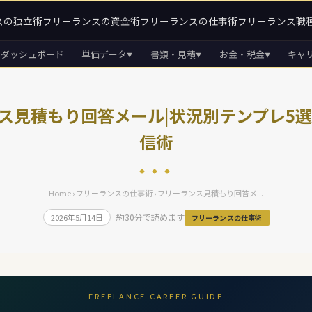
スの独立術
フリーランスの資金術
フリーランスの仕事術
フリーランス職
ダッシュボード
単価データ
書類・見積
お金・税金
キャ
▼
▼
▼
ス見積もり回答メール|状況別テンプレ5選
信術
◆ ◆ ◆
Home
›
フリーランスの仕事術
› フリーランス見積もり回答メ...
約30分で読めます
2026年5月14日
フリーランスの仕事術
FREELANCE CAREER GUIDE