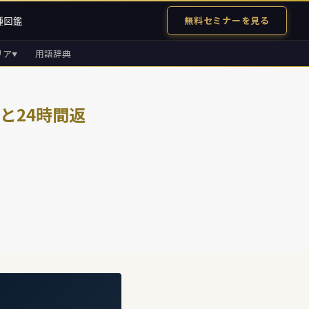
種図鑑
無料セミナーを見る
リア
用語辞典
▼
と24時間返