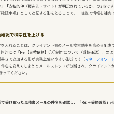
か」「支払条件（振込先・サイト）が明記されているか」の3点です
「確認事項」として追記する形をとることで、一往復で情報を補完
領確認で検索性を上げる
字を入れることは、クライアント側のメール検索効率を高める配慮
体的には「Re:【見積依頼】○○制作について（受領確認）」の
弧書きで追加する形が実務上使いやすい形式です（
マネーフォワー
。件名を変えてしまうとメールスレッドが分断され、クライアント
は守ってください。
直近で受け取った見積書メールの件名を確認し、「Re:＋受領確認」