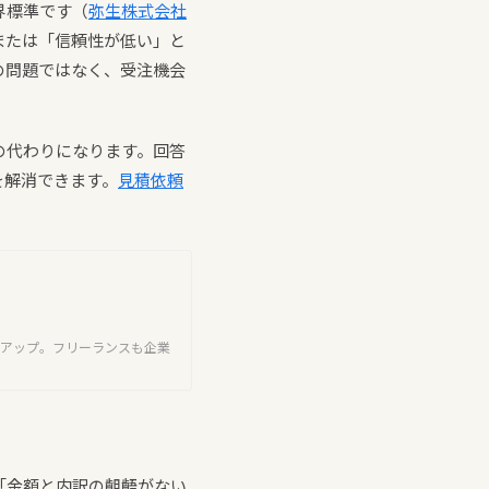
界標準です（
弥生株式会社
または「信頼性が低い」と
の問題ではなく、受注機会
の代わりになります。回答
を解消できます。
見積依頼
。
がアップ。フリーランスも企業
「金額と内訳の齟齬がない