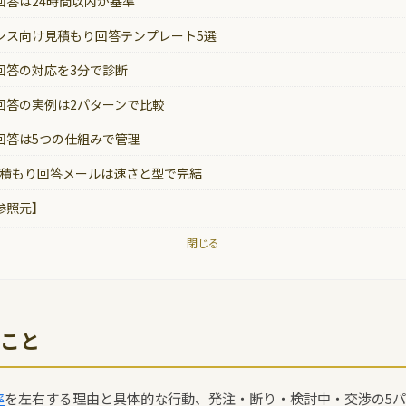
回答は24時間以内が基準
ンス向け見積もり回答テンプレート5選
回答の対応を3分で診断
回答の実例は2パターンで比較
回答は5つの仕組みで管理
 見積もり回答メールは速さと型で完結
参照元】
閉じる
こと
率
を左右する理由と具体的な行動、発注・断り・検討中・交渉の5