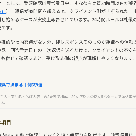
ナーとして、受領確認は翌営業日中、すなわち実質24時間以内が業
方」
）。返信が48時間を超えると、クライアント側が「断られた」
討し始めるケースが実務上報告されています。24時間ルールは礼儀
安です。
の確認や社内稟議がない分、即レスポンスそのものが組織への信頼
確認＋回答予定日」の一次返信を送るだけで、クライアントの不安
ても併せて確認すると、受け取る側の視点が理解しやすくなります
要素で決まる｜例文5選
手名・案件名・依頼内容」の3要素で構成。30文字以内の例文5パターンで返信率
き。
3項目
の内容を30秒で確認しておくと後の手戻りを防げます。確認項目は