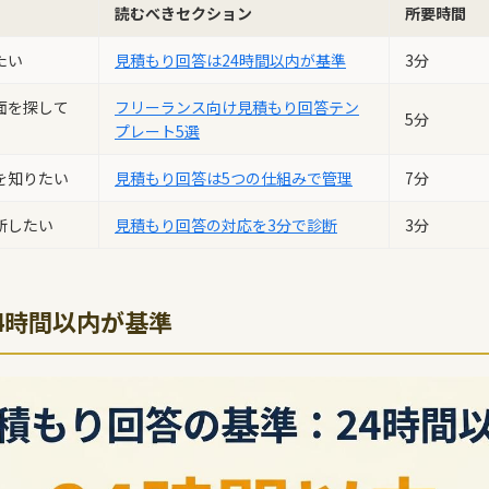
読むべきセクション
所要時間
たい
見積もり回答は24時間以内が基準
3分
面を探して
フリーランス向け見積もり回答テン
5分
プレート5選
を知りたい
見積もり回答は5つの仕組みで管理
7分
断したい
見積もり回答の対応を3分で診断
3分
4時間以内が基準