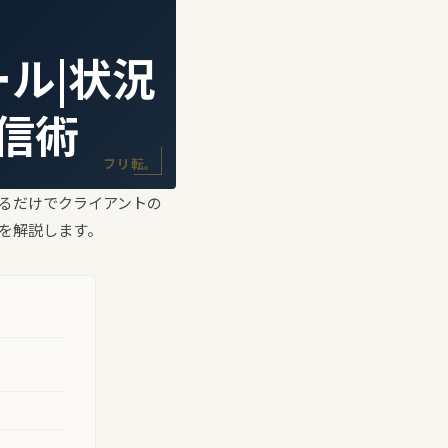
ル|状況
信術
フリ転。
けるだけでクライアントの
を解説します。