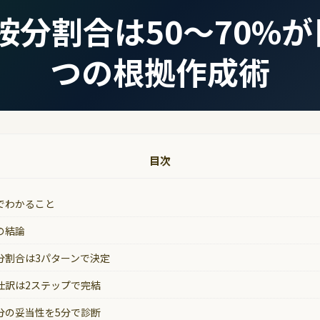
按分割合は50〜70%が
つの根拠作成術
目次
でわかること
の結論
分割合は3パターンで決定
仕訳は2ステップで完結
分の妥当性を5分で診断