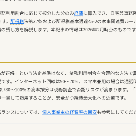
業務利用割合に応じて按分した分のみ
経費
に算入でき、自宅兼事務
です。
所得税
法第37条および所得税基本通達45-2の家事関連費ル
拠の残し方を解説します。本記事の情報は2026年2月時点のもので
%が正解」という法定基準はなく、業務利用割合を合理的な方法で
です。インターネット回線は50〜70%、スマホ兼用の場合は通話
い80〜100%の高率按分は税務調査で否認リスクが高まります。
年一貫して適用することが、安全かつ経費最大化への近道です。
バランスについては、
個人事業主の経費率の目安
も参考にしてくだ