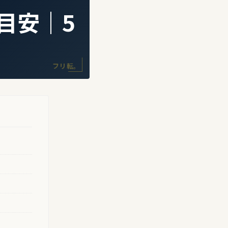
目安｜5
フリ転。