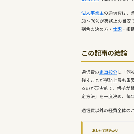
個人事業主
の通信費は、
50〜70%が実務上の目安
割合の決め方・
仕訳
・根
この記事の結論
通信費の
家事按分
に「何
残すことが税務上最も重要
るのが現実的で、根拠が弱
定方法」を一度決め、毎
通信費以外の経費全体の
あわせて読みたい