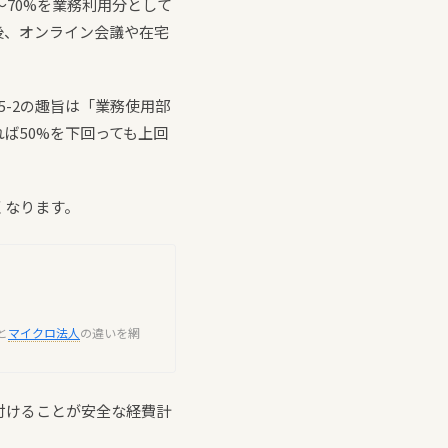
70%を業務利用分として
後、オンライン会議や在宅
5-2の趣旨は「業務使用部
ば50%を下回っても上回
くなります。
と
マイクロ法人
の違いを網
付けることが安全な経費計