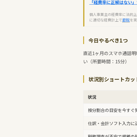
「経費率に正解はない」
個人事業主の経費率に法的上限
に適切な経費計上で
節税
を実
今日やるべき1つ
直近1ヶ月のスマホ通話明
い（所要時間：15分）
状況別ショートカッ
状況
按分割合の目安を今すぐ
仕訳・会計ソフト入力に
税務調査が不安で根拠の