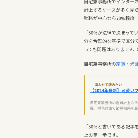
自宅兼事務所でインターネ
計上するケースが多く見
勤務が中心なら70%程度
「50%が法律で決まって
分を合理的な基準で区分
っても問題はありません
自宅兼事務所の
家賃・光
あわせて読みたい
【2024年最新】可愛
自宅兼事務所の経費計上方法
羅。税務対策で節税効果を最
「50%と書いてある記
上の第一歩です。