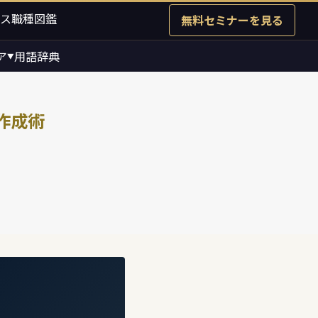
ス職種図鑑
無料セミナーを見る
ア
用語辞典
▼
作成術