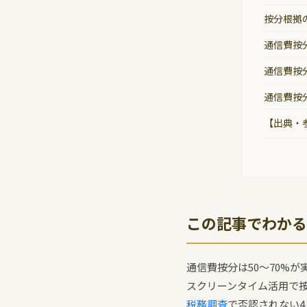
按分根拠
通信費按
通信費按
通信費按
【出典・
この記事でわかる
通信費按分は50〜70%
スクリーンタイム活用で
税務調査
で否認されない