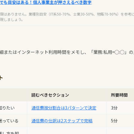
でも目安はある！個人事業主が押さえるべき数字
はありません。業種別目安（IT系50-70%、士業30-50%、物販70-90%）を
現しましょう。
細またはインターネット利用時間をメモし、「業務:私用=◯:◯」
ト
読むべきセクション
所要時間
知りたい
通信費按分割合は3パターンで決定
3分
迷っている
通信費の仕訳は2ステップで完結
5分
残し方を知