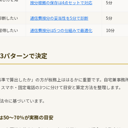
按分根拠の保存は4点セットで対応
5分
診断したい
通信費按分の妥当性を5分で診断
5分
習得したい
通信費按分は5つの仕組みで最適化
10分
3パターンで決定
基準で算出したか」の方が税務上ははるかに重要です。自宅兼事務
・スマホ・固定電話の3つに分けて目安と算定方法を整理します。
点の法令に基づいています。
50〜70%が実務の目安