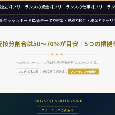
独立術
フリーランスの資金術
フリーランスの仕事術
フリーラン
覧
ダッシュボード
単価データ
書類・見積
お金・税金
キャリ
▼
▼
▼
費按分割合は50〜70%が目安｜5つの根拠
◆ ◆ ◆
Home
›
フリーランスの資金術
› 通信費按分割合は50〜70%が目...
約32分で読めます
2026年3月12日
フリーランスの資金術
FREELANCE CAREER GUIDE
フリーランスの資金術