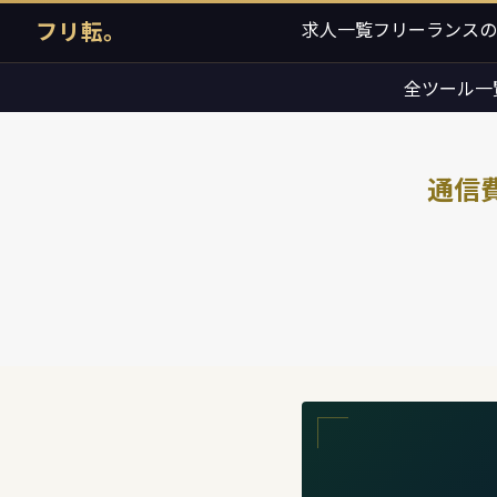
フリ転。
求人一覧
フリーランスの
全ツール一
通信