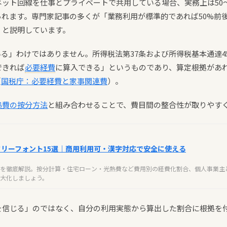
ット回線を仕事とプライベートで共用している場合、実務上は50〜
られます。専門家記事の多くが「業務利用が標準的であれば50%前
」と説明しています。
いる」わけではありません。所得税法第37条および所得税基本通達4
できれば
必要経費
に算入できる」というものであり、算定根拠があれ
（
国税庁：必要経費と家事関連費
）。
熱費の按分方法
と組み合わせることで、費目間の整合性が取りやす
いフリーフォント15選｜商用利用可・漢字対応で安全に使える
を徹底解説。按分計算・住宅ローン・光熱費など費用別の経費化割合、個人事業主
大化しましょう。
事を信じる」のではなく、自分の利用実態から算出した割合に根拠を