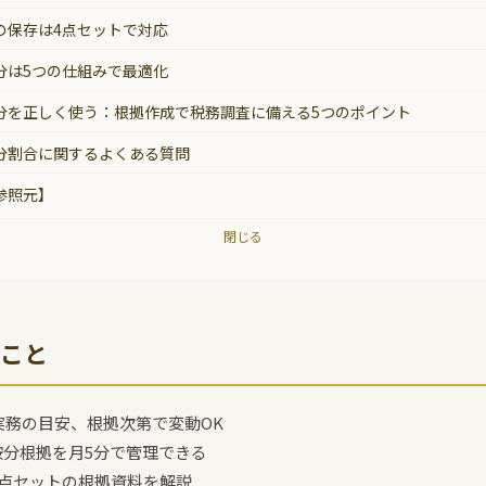
の保存は4点セットで対応
分は5つの仕組みで最適化
分を正しく使う：根拠作成で税務調査に備える5つのポイント
分割合に関するよくある質問
参照元】
閉じる
こと
が実務の目安、根拠次第で変動OK
按分根拠を月5分で管理できる
4点セットの根拠資料を解説