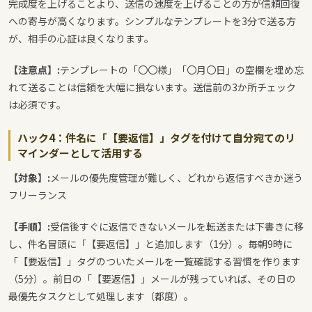
完成度を上げることより、送信の速度を上げることの方が信頼回復
への寄与が高くなります。シンプルなテンプレートを3分で送る方
が、相手の心証は良くなります。
【注意点】:
テンプレートの「〇〇様」「〇月〇日」の空欄を埋め忘
れて送ることは信頼を大幅に損ないます。送信前の3か所チェック
は必須です。
ハック4：件名に「【要返信】」タグを付けて自分宛てのリ
マインダーとして活用する
【対象】:
メールの優先度管理が難しく、どれから返信すべきか迷う
フリーランス
【手順】:
受信後すぐに返信できないメールを転送または下書きに移
し、件名冒頭に「【要返信】」と追加します（1分）。毎朝9時に
「【要返信】」タグのついたメールを一覧確認する習慣を作ります
（5分）。前日の「【要返信】」メールが残っていれば、その日の
最優先タスクとして処理します（都度）。