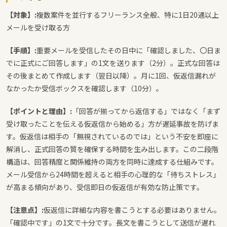
【対象】:
複数案件を並行するフリーランス全般、特に1日20通以上
メールを受け取る方
【手順】:
重要メールを受信したその日中に「確認しました、〇日ま
でに正式にご回答します」の1文を送ります（2分）。正式な回答は
その後まとめて作成します（翌日以降）。月に1回、仮返信漏れが
なかったか受信ボックスを確認します（10分）。
【ポイントと理由】:
「回答が揃ってから返信する」ではなく「まず
受け取ったことを伝える仮返信から始める」方が遅延事故を防げま
す。仮返信は相手の「無視されているのでは」という不安を即座に
解消し、正式回答の質を確保する時間を生み出します。この二段階
構造は、回答精度と関係維持の両方を同時に達成する仕組みです。
メール受信から24時間を超えると相手の心理的な「待ちストレス」
が高まる傾向があり、受信即日の仮返信が有効な防止策です。
【注意点】:
仮返信に詳細な内容を書こうとする必要はありません。
「確認中です」の1文で十分です。長文を書こうとして送信が遅れ