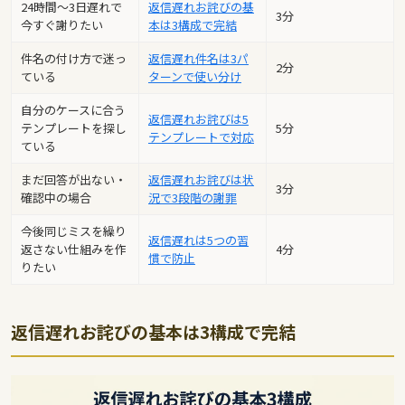
24時間〜3日遅れで
返信遅れお詫びの基
3分
今すぐ謝りたい
本は3構成で完結
件名の付け方で迷っ
返信遅れ件名は3パ
2分
ている
ターンで使い分け
自分のケースに合う
返信遅れお詫びは5
テンプレートを探し
5分
テンプレートで対応
ている
まだ回答が出ない・
返信遅れお詫びは状
3分
確認中の場合
況で3段階の謝罪
今後同じミスを繰り
返信遅れは5つの習
返さない仕組みを作
4分
慣で防止
りたい
返信遅れお詫びの基本は3構成で完結