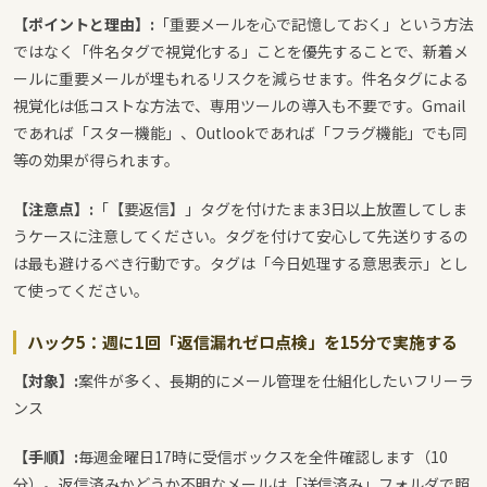
【ポイントと理由】:
「重要メールを心で記憶しておく」という方法
ではなく「件名タグで視覚化する」ことを優先することで、新着メ
ールに重要メールが埋もれるリスクを減らせます。件名タグによる
視覚化は低コストな方法で、専用ツールの導入も不要です。Gmail
であれば「スター機能」、Outlookであれば「フラグ機能」でも同
等の効果が得られます。
【注意点】:
「【要返信】」タグを付けたまま3日以上放置してしま
うケースに注意してください。タグを付けて安心して先送りするの
は最も避けるべき行動です。タグは「今日処理する意思表示」とし
て使ってください。
ハック5：週に1回「返信漏れゼロ点検」を15分で実施する
【対象】:
案件が多く、長期的にメール管理を仕組化したいフリーラ
ンス
【手順】:
毎週金曜日17時に受信ボックスを全件確認します（10
分）。返信済みかどうか不明なメールは「送信済み」フォルダで照