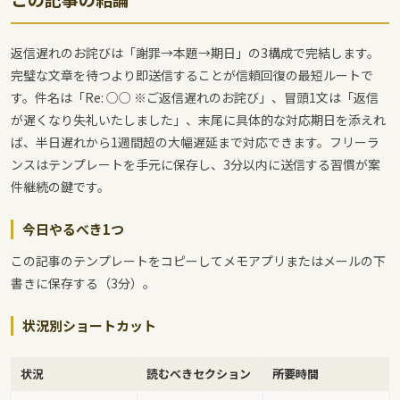
返信遅れのお詫びは「謝罪→本題→期日」の3構成で完結します。
完璧な文章を待つより即送信することが信頼回復の最短ルートで
す。件名は「Re: ○○ ※ご返信遅れのお詫び」、冒頭1文は「返信
が遅くなり失礼いたしました」、末尾に具体的な対応期日を添えれ
ば、半日遅れから1週間超の大幅遅延まで対応できます。フリーラ
ンスはテンプレートを手元に保存し、3分以内に送信する習慣が案
件継続の鍵です。
今日やるべき1つ
この記事のテンプレートをコピーしてメモアプリまたはメールの下
書きに保存する（3分）。
状況別ショートカット
状況
読むべきセクション
所要時間