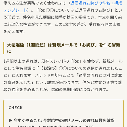
添える方法が実務でよく使われます（
返信遅れお詫びの件名・構成
テンプレート
）。「Re: ○○について ※ご返信遅れのお詫び」とい
う形式で、件名を見た瞬間に相手が状況を把握でき、本文を開く前
に心理的な準備ができます。この1文字の差が、受け取る側の印象
を変えます。
大幅遅延（1週間超）は新規メールで「お詫び」を件名冒頭
に
1週間以上の遅れは、既存スレッドの「Re:」を使わず、新規メール
として件名冒頭に「【お詫び】○○についての返信が遅れましたこ
と」と入れます。スレッドを切ることで「通常の流れとは別に謝罪
の意思を示した」という誠意が伝わります。件名と本文の両方で謝
罪の強度を高めることが、信頼の早期回復につながります。
CHECK
▶ 今すぐやること: 今対応中の遅延メールの遅れ日数を確認