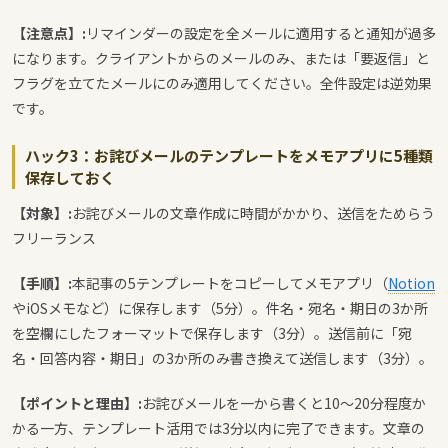
【注意点】:
リマインダーの設定を全メールに適用すると通知が過多
になります。クライアントからのメールのみ、または「要返信」と
フラグを立てたメールにのみ適用してください。全件設定は逆効果
です。
ハック3：お詫びメールのテンプレートをメモアプリに5種類
保存しておく
【対象】:
お詫びメールの文章作成に時間がかかり、送信をためらう
フリーランス
【手順】:
本記事の5テンプレートをコピーしてメモアプリ（
Notion
やiOSメモなど）に保存します（5分）。件名・宛名・期日の3か所
を空欄にしたフォーマットで保存します（3分）。送信前に「宛
名・回答内容・期日」の3か所のみ書き換えて送信します（3分）。
【ポイントと理由】:
お詫びメールを一から書くと10〜20分程度か
かる一方、テンプレート活用では3分以内に完了できます。文章の