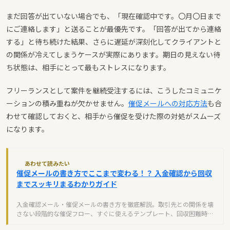
まだ回答が出ていない場合でも、「現在確認中です。〇月〇日まで
にご連絡します」と送ることが最優先です。「回答が出てから連絡
する」と待ち続けた結果、さらに遅延が深刻化してクライアントと
の関係が冷えてしまうケースが実際にあります。期日の見えない待
ち状態は、相手にとって最もストレスになります。
フリーランスとして案件を継続受注するには、こうしたコミュニケ
ーションの積み重ねが欠かせません。
催促メールへの対応方法
も合
わせて確認しておくと、相手から催促を受けた際の対処がスムーズ
になります。
あわせて読みたい
催促メールの書き方でここまで変わる！？ 入金確認から回収
までスッキリまるわかりガイド
入金確認メール・催促メールの書き方を徹底解説。取引先との関係を壊
さない段階的な催促フロー、すぐに使えるテンプレート、回収困難時の
税務処理まで実務ガイド。