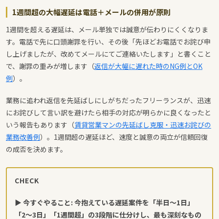
1週間超の大幅遅延は電話＋メールの併用が原則
1週間を超える遅延は、メール単独では誠意が伝わりにくくなりま
す。電話で先に口頭謝罪を行い、その後「先ほどお電話でお詫び申
し上げましたが、改めてメールにてご連絡いたします」と書くこと
で、謝罪の重みが増します（
返信が大幅に遅れた時のNG例とOK
例
）。
業務に追われ返信を先延ばしにしがちだったフリーランスが、迅速
にお詫びして言い訳を避けたら相手の対応が明らかに良くなったと
いう報告もあります（
賃貸営業マンの先延ばし克服・迅速お詫びの
業務改善例
）。1週間超の遅延ほど、速度と誠意の両立が信頼回復
の成否を決めます。
CHECK
▶ 今すぐやること: 今抱えている遅延案件を「半日〜1日」
「2〜3日」「1週間超」の3段階に仕分けし、最も深刻なもの