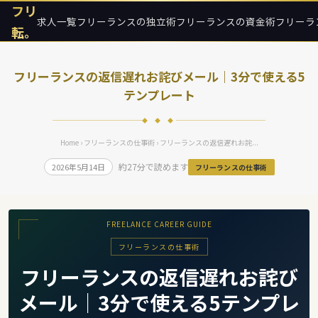
フリ
求人一覧
フリーランスの独立術
フリーランスの資金術
フリーラ
転。
フリーランスの返信遅れお詫びメール｜3分で使える5
テンプレート
◆ ◆ ◆
Home
›
フリーランスの仕事術
› フリーランスの返信遅れお詫...
約27分で読めます
2026年5月14日
フリーランスの仕事術
FREELANCE CAREER GUIDE
フリーランスの仕事術
フリーランスの返信遅れお詫び
メール｜3分で使える5テンプレ