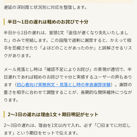
遅延の深刻度と状況別に対応を整理します。
半日〜1日の遅れは軽めのお詫びで十分
半日から1日の遅れは、冒頭1文「返信が遅くなり失礼いたしまし
た」のみで完結します。この段階で過剰に謝罪すると、かえって相
手を恐縮させたり「よほどのことがあったのか」と誤解させるリス
クがあります。
メール見落とし時は「確認不足によりお詫び」の表現が適切で、半
日遅れであれば軽めのお詫びで十分と実感するユーザーの声もあり
ます（
初心者向け実務例文・見落とし時の率直謝罪体験
）。謝罪の
重さを相手に合わせて調整することが、長期的な関係維持につなが
ります。
2〜3日の遅れは理由1文＋期日明記がセット
2〜3日の遅れは、理由を1文以内で入れ、必ず「〇日までに対応し
ます」という期日をセットで伝えます。