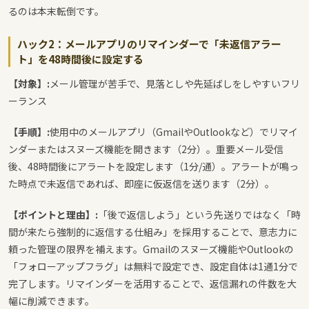
るのは本末転倒です。
ハック2：メールアプリのリマインダーで「未返信アラー
ト」を48時間後に設定する
【対象】:
メール管理が苦手で、見落としや先延ばしをしやすいフリ
ーランス
【手順】:
使用中のメールアプリ（GmailやOutlookなど）でリマイ
ンダーまたはスヌーズ機能を開きます（2分）。重要メール受信
後、48時間後にアラートを設定します（1分/通）。アラートが鳴っ
た時点で未返信であれば、即座に仮返信を送ります（2分）。
【ポイントと理由】:
「後で返信しよう」という先送りではなく「時
間が来たら強制的に返信する仕組み」を採用することで、意志力に
頼った管理の限界を補えます。Gmailのスヌーズ機能やOutlookの
「フォローアップフラグ」は無料で設定でき、設定自体は1通1分で
完了します。リマインダーを活用することで、返信漏れの件数を大
幅に削減できます。