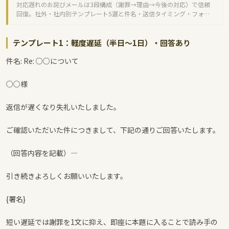
対応遅れのお詫びメールは3段構成（謝罪→理由→今後の対応）で信頼
回復。社外・社内別テンプレート5選と件名・送信タイミング・フォロ
ー方法を解説します。
テンプレート1：軽度遅延（半日〜1日）・回答あり
件名: Re: ○○について
○○様
返信が遅くなり失礼いたしました。
ご確認いただいた件につきまして、下記の通りご回答いたします。
（回答内容を記載）—
引き続きよろしくお願いいたします。
{署名}
短い遅延では謝罪を1文に抑え、即座に本題に入ることで読み手の