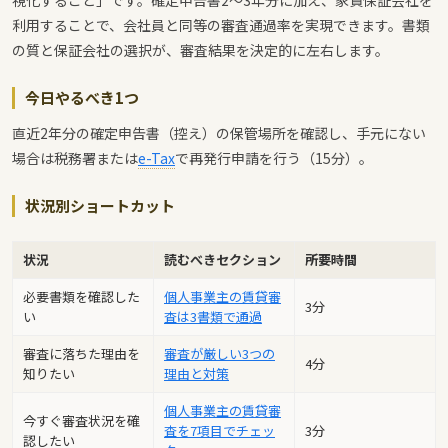
視化すること」です。確定申告書2〜3年分に加え、家賃保証会社を
利用することで、会社員と同等の審査通過率を実現できます。書類
の質と保証会社の選択が、審査結果を決定的に左右します。
今日やるべき1つ
直近2年分の確定申告書（控え）の保管場所を確認し、手元にない
場合は税務署または
e-Tax
で再発行申請を行う（15分）。
状況別ショートカット
状況
読むべきセクション
所要時間
必要書類を確認した
個人事業主の賃貸審
3分
い
査は3書類で通過
審査に落ちた理由を
審査が厳しい3つの
4分
知りたい
理由と対策
個人事業主の賃貸審
今すぐ審査状況を確
査を7項目でチェッ
3分
認したい