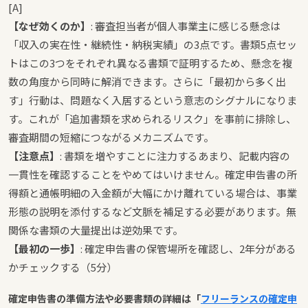
[A]
【なぜ効くのか】
: 審査担当者が個人事業主に感じる懸念は
「収入の実在性・継続性・納税実績」の3点です。書類5点セッ
トはこの3つをそれぞれ異なる書類で証明するため、懸念を複
数の角度から同時に解消できます。さらに「最初から多く出
す」行動は、問題なく入居するという意志のシグナルになりま
す。これが「追加書類を求められるリスク」を事前に排除し、
審査期間の短縮につながるメカニズムです。
【注意点】
: 書類を増やすことに注力するあまり、記載内容の
一貫性を確認することをやめてはいけません。確定申告書の所
得額と通帳明細の入金額が大幅にかけ離れている場合は、事業
形態の説明を添付するなど文脈を補足する必要があります。無
関係な書類の大量提出は逆効果です。
【最初の一歩】
: 確定申告書の保管場所を確認し、2年分がある
かチェックする（5分）
確定申告書の準備方法や必要書類の詳細は「
フリーランスの確定申