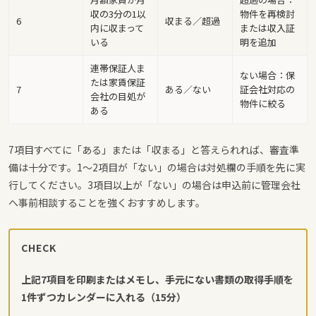
収の3分の1以
物件を再検討
6
収まる／超過
内に収まって
または収入証
いる
明を追加
連帯保証人ま
ない場合：保
たは家賃保証
7
ある／ない
証会社対応の
会社の目処が
物件に絞る
ある
7項目すべてに「ある」または「収まる」と答えられれば、審査準
備は十分です。1〜2項目が「ない」の場合は対処欄の手順を先に実
行してください。3項目以上が「ない」の場合は申込前に管理会社
へ事前相談することを強くおすすめします。
CHECK
上記7項目を印刷またはメモし、手元にない書類の取得手順を
1件ずつカレンダーに入れる（15分）