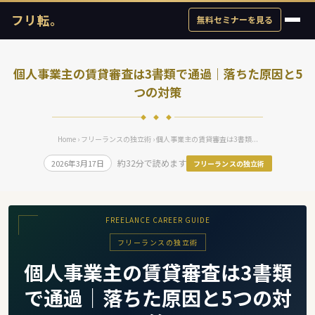
フリ転。
無料セミナーを見る
個人事業主の賃貸審査は3書類で通過｜落ちた原因と5
つの対策
◆ ◆ ◆
Home
›
フリーランスの独立術
› 個人事業主の賃貸審査は3書類...
約32分で読めます
2026年3月17日
フリーランスの独立術
FREELANCE CAREER GUIDE
フリーランスの独立術
個人事業主の賃貸審査は3書類
で通過｜落ちた原因と5つの対