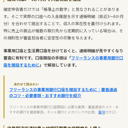
確定申告書だけでは「帳簿上の数字」と見なされることがありま
す。そこで実際の口座への入金履歴を示す通帳明細（直近3〜6か月
分）を合わせて提出することで、収入の実在性を裏付けられます。
特に売上の振込が複数の取引先から定期的に入っている場合は、そ
の規則性が審査担当者に安定性の印象を与えます。
事業用口座と生活費口座を分けておくと、通帳明細が見やすくなり
審査に有利です。口座開設の手順は「
フリーランスの事業用銀行口
座を開設するために
」で解説しています。
あわせて読みたい
フリーランスの事業用銀行口座を開設するために｜審査通過
のコツ・必要書類・おすすめ銀行を紹介
フリーランスの事業用銀行口座開設に必要な書類・審査通過のコツ・お
すすめ銀行を徹底解説。ネット銀行とメガバンクの比較、
屋号
付き口座
の開設方法までまとめました。