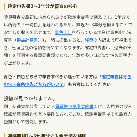
確定申告書2〜3年分が審査の核心
賃貸審査で最初に求められるのが確定申告書の控えです。1年分で
は所得の「一時性」を疑われるため、直近2〜3年分を揃えることで
安定した収入を示せます。
青色申告
を行っている場合は青色申告決
算書（
損益計算書
）も一緒に提出すると、
経費
の内訳まで可視化で
き、管理会社の信頼を得やすくなります。確定申告書は「過去の実
績」を証明する最重要書類であり、年数が多いほど安定性の証明力
が上がります。
青色・白色どちらで申告すべきか迷っている方は「
確定申告は青色
申告・白色申告どちらがいい？
」も参考にしてください。
投稿が見つかりません。
国土交通省が公表している
賃貸住宅標準契約書
では、入居者の収入
確認が賃貸契約の基本要件とされており、確定申告書はその最有力
証拠として機能します。
通帳明細3〜6か月分で入金実績を補強