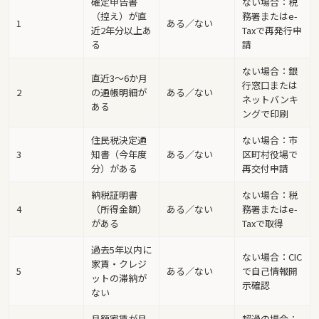
確定申告書
ない場合：税
（控え）が直
務署またはe-
1
ある／ない
近2年分以上あ
Taxで再発行申
る
請
ない場合：銀
直近3〜6か月
行窓口または
2
の通帳明細が
ある／ない
ネットバンキ
ある
ングで印刷
住民税決定通
ない場合：市
3
知書（今年度
ある／ない
区町村役場で
分）がある
再交付申請
納税証明書
ない場合：税
4
（所得金額）
ある／ない
務署またはe-
がある
Taxで取得
過去5年以内に
ない場合：CIC
家賃・クレジ
5
ある／ない
で自己情報開
ットの滞納が
示確認
ない
月額家賃が月
超過の場合：