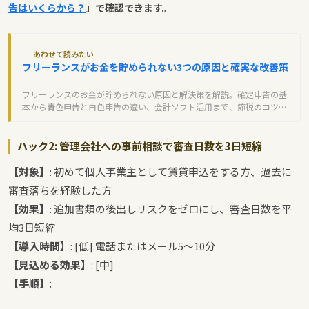
告はいくらから？
」で確認できます。
あわせて読みたい
フリーランスがお金を貯められない3つの原因と確実な改善策
フリーランスのお金が貯められない原因と解決策を解説。確定申告の基
本から青色申告と白色申告の違い、会計ソフト活用まで、節税のコツを
わかりやすく紹介します。
ハック2: 管理会社への事前相談で審査日数を3日短縮
【対象】
: 初めて個人事業主として賃貸申込をする方、過去に
審査落ちを経験した方
【効果】
: 追加書類の後出しリスクをゼロにし、審査日数を平
均3日短縮
【導入時間】
: [低] 電話またはメール5〜10分
【見込める効果】
: [中]
【手順】
: