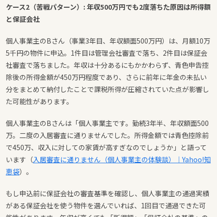
ケース2（苦戦パターン）: 年収500万円でも2度落ちた原因は所得額
と保証会社
個人事業主のBさん（事業3年目、年収額面500万円）は、月額10万
5千円の物件に申込。1件目は管理会社審査で落ち、2件目は保証会
社審査で落ちました。年収は十分あるにもかかわらず、青色申告控
除後の所得金額が450万円程度であり、さらに前年に年金の未払い
分をまとめて納付したことで課税所得が圧縮されていた点が影響し
た可能性があります。
個人事業主のBさんは「個人事業主です。勤続3年半、年収額面500
万。二度の入居審査に通りませんでした。所得金額では青色控除前
で450万、収入に対しての家賃が高すぎなのでしょうか」と語って
います（
入居審査に通りません（個人事業主の体験談）｜Yahoo!知
恵袋
）。
もし申込前に保証会社の審査基準を確認し、個人事業主の通過実績
がある保証会社を使う物件を選んでいれば、1回目で通過できた可