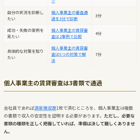
ク
自分の状況を診断し
個人事業主の審査通
3分
たい
過を3分で診断
成功・失敗の実例を
個人事業主の賃貸審
4分
見たい
査は2事例で比較
個人事業主の賃貸審
具体的な対策を知り
査は5つの対策で解
7分
たい
決
個人事業主の賃貸審査は3書類で通過
会社員であれば
源泉徴収票
1枚で済むところを、個人事業主は複数
の書類で収入の安定性を証明する必要があります。
ただし、必要な
書類の種類を正しく把握していれば、準備は決して難しくありませ
ん。