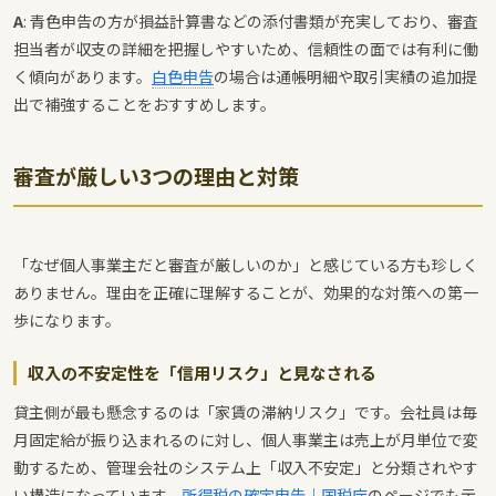
A
: 青色申告の方が損益計算書などの添付書類が充実しており、審査
担当者が収支の詳細を把握しやすいため、信頼性の面では有利に働
く傾向があります。
白色申告
の場合は通帳明細や取引実績の追加提
出で補強することをおすすめします。
審査が厳しい3つの理由と対策
「なぜ個人事業主だと審査が厳しいのか」と感じている方も珍しく
ありません。理由を正確に理解することが、効果的な対策への第一
歩になります。
収入の不安定性を「信用リスク」と見なされる
貸主側が最も懸念するのは「家賃の滞納リスク」です。会社員は毎
月固定給が振り込まれるのに対し、個人事業主は売上が月単位で変
動するため、管理会社のシステム上「収入不安定」と分類されやす
い構造になっています。
所得税の確定申告｜国税庁
のページでも示