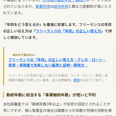
されているとおり、
事業所得
は
給与所得
と異なり変動性が高いとさ
れています。
「年収をどう答えるか」も審査に影響します。フリーランスの年収
の正しい伝え方は「
フリーランスの「年収」の正しい答え方
」で詳
しく解説しています。
あわせて読みたい
フリーランスの「年収」の正しい答え方｜クレカ・ローン・
賃貸・保育園で失敗しない基準と証明・節税方…
フリーランスの年収の正しい答え方を解説。クレカ・ローン・賃貸・保
育園の審査で失敗しない基準、収入証明書類、
節税
方法までご紹介しま
す。
勤続年数に相当する「事業継続年数」が短いと不利
会社員審査では「勤続年数3年以上」が安定の目安とされることが
多いですが、個人事業主の場合は開業からの年数が同様の役割を果