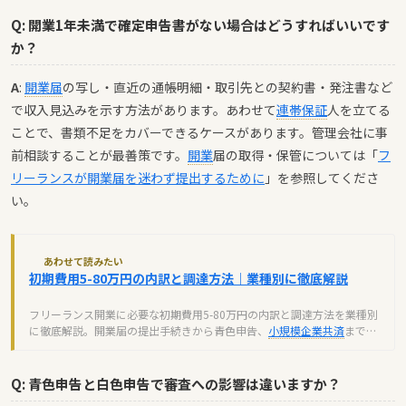
Q: 開業1年未満で確定申告書がない場合はどうすればいいです
か？
A
:
開業届
の写し・直近の通帳明細・取引先との契約書・発注書など
で収入見込みを示す方法があります。あわせて
連帯保証
人を立てる
ことで、書類不足をカバーできるケースがあります。管理会社に事
前相談することが最善策です。
開業
届の取得・保管については「
フ
リーランスが開業届を迷わず提出するために
」を参照してくださ
い。
あわせて読みたい
初期費用5-80万円の内訳と調達方法｜業種別に徹底解説
フリーランス開業に必要な初期費用5-80万円の内訳と調達方法を業種別
に徹底解説。開業届の提出手続きから青色申告、
小規模企業共済
まで、
独立前に知るべき全ノウハウ。
Q: 青色申告と白色申告で審査への影響は違いますか？