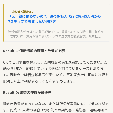
あわせて読みたい
「え、親に頼めないの!?」連帯保証人代行は費用5万円から｜
7ステップで失敗しない選び方
連帯保証人代行は初期費用5万円から。賃貸契約や入院時に親に頼めな
い方向けに、費用相場から7ステップの選び方を徹底解説。複数社比較
で費用を抑えるコツも。
Result C: 信用情報の確認と改善が必要
CICで自己情報を開示し、滞納履歴の有無を確認してください。滞
納から5年以上経過していれば記録が消えているケースもありま
す。現時点では審査難易度が高いため、不動産会社に正直に状況を
説明した上で相談することをおすすめします。
Result D: 書類の整備が最優先
確定申告書が揃っていない、または所得が家賃に対して低い状態で
す。開業1年未満の場合は取引先との契約書・発注書・通帳明細で