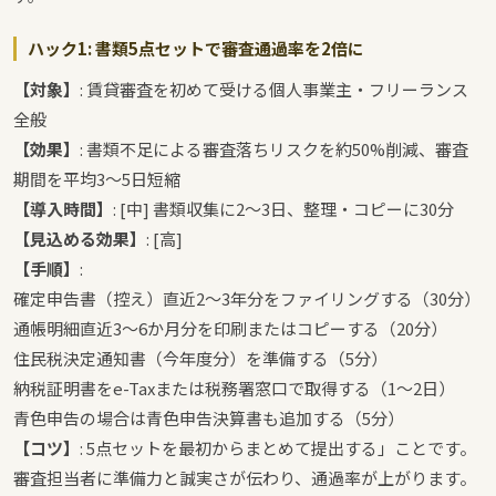
ハック1: 書類5点セットで審査通過率を2倍に
【対象】
: 賃貸審査を初めて受ける個人事業主・フリーランス
全般
【効果】
: 書類不足による審査落ちリスクを約50%削減、審査
期間を平均3〜5日短縮
【導入時間】
: [中] 書類収集に2〜3日、整理・コピーに30分
【見込める効果】
: [高]
【手順】
:
確定申告書（控え）直近2〜3年分をファイリングする（30分）
通帳明細直近3〜6か月分を印刷またはコピーする（20分）
住民税決定通知書（今年度分）を準備する（5分）
納税証明書をe-Taxまたは税務署窓口で取得する（1〜2日）
青色申告の場合は青色申告決算書も追加する（5分）
【コツ】
: 5点セットを最初からまとめて提出する」ことです。
審査担当者に準備力と誠実さが伝わり、通過率が上がります。