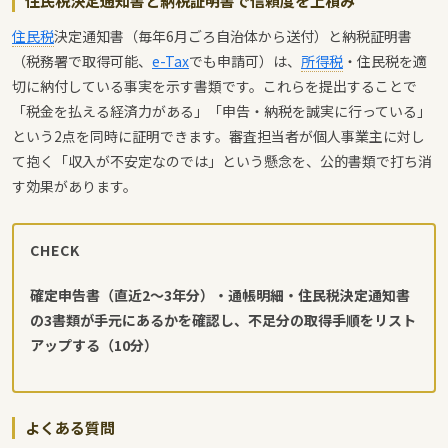
住民税決定通知書と納税証明書で信頼度を上積み
住民税
決定通知書（毎年6月ごろ自治体から送付）と納税証明書
（税務署で取得可能、
e-Tax
でも申請可）は、
所得税
・住民税を適
切に納付している事実を示す書類です。これらを提出することで
「税金を払える経済力がある」「申告・納税を誠実に行っている」
という2点を同時に証明できます。審査担当者が個人事業主に対し
て抱く「収入が不安定なのでは」という懸念を、公的書類で打ち消
す効果があります。
CHECK
確定申告書（直近2〜3年分）・通帳明細・住民税決定通知書
の3書類が手元にあるかを確認し、不足分の取得手順をリスト
アップする（10分）
よくある質問