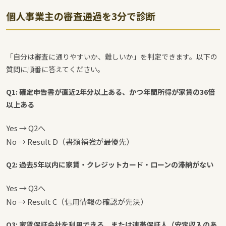
個人事業主の審査通過を3分で診断
「自分は審査に通りやすいか、難しいか」を判定できます。以下の
質問に順番に答えてください。
Q1: 確定申告書が直近2年分以上ある、かつ年間所得が家賃の36倍
以上ある
Yes → Q2へ
No → Result D（書類補強が最優先）
Q2: 過去5年以内に家賃・クレジットカード・ローンの滞納がない
Yes → Q3へ
No → Result C（信用情報の確認が先決）
Q3: 家賃保証会社を利用できる、または連帯保証人（安定収入のあ