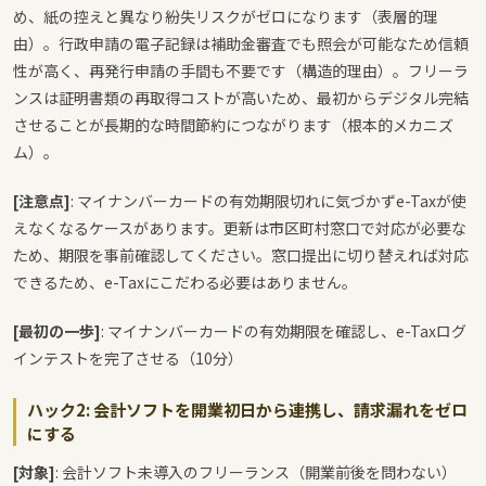
め、紙の控えと異なり紛失リスクがゼロになります（表層的理
由）。行政申請の電子記録は補助金審査でも照会が可能なため信頼
性が高く、再発行申請の手間も不要です（構造的理由）。フリーラ
ンスは証明書類の再取得コストが高いため、最初からデジタル完結
させることが長期的な時間節約につながります（根本的メカニズ
ム）。
[注意点]
: マイナンバーカードの有効期限切れに気づかずe-Taxが使
えなくなるケースがあります。更新は市区町村窓口で対応が必要な
ため、期限を事前確認してください。窓口提出に切り替えれば対応
できるため、e-Taxにこだわる必要はありません。
[最初の一歩]
: マイナンバーカードの有効期限を確認し、e-Taxログ
インテストを完了させる（10分）
ハック2: 会計ソフトを開業初日から連携し、請求漏れをゼロ
にする
[対象]
: 会計ソフト未導入のフリーランス（開業前後を問わない）