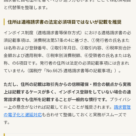
と代替策を整理します。
住所は適格請求書の法定必須項目ではないが記載を推奨
インボイス制度（適格請求書等保存方式）における適格請求書の必
須記載事項は、消費税法第57条の4に基づき、①発行者の氏名また
は名称および登録番号、②取引年月日、③取引内容、④税率別合計
金額および適用税率、⑤税率別消費税額、⑥受領者の氏名または名
称、の6項目です。発行者の住所は法定の必須記載事項には含まれ
ていません（国税庁「No.6625 適格請求書等の記載事項」）。
ただし、住所の記載は取引先からの信頼確保・照合の観点から実務
上は記載するケースが多く、インボイス登録をしていない場合の通
常請求書でも住所を記載することが一般的な慣行です。
プライバシ
ー上の懸念がなければ記載しておくことが推奨されます。
請求管理
の電子化と遅延対応
も合わせて整備しておくと実務がスムーズで
す。