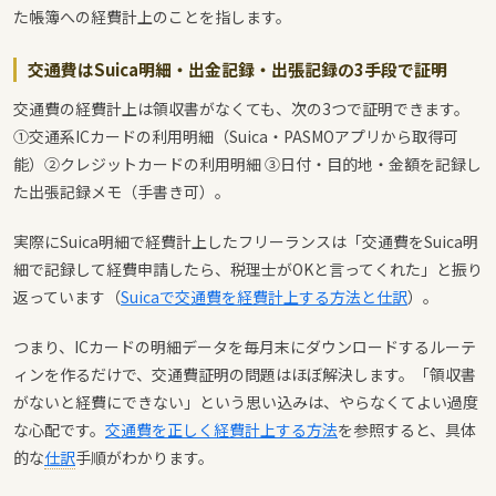
た帳簿への経費計上のことを指します。
交通費はSuica明細・出金記録・出張記録の3手段で証明
交通費の経費計上は領収書がなくても、次の3つで証明できます。
①交通系ICカードの利用明細（Suica・PASMOアプリから取得可
能）②クレジットカードの利用明細 ③日付・目的地・金額を記録し
た出張記録メモ（手書き可）。
実際にSuica明細で経費計上したフリーランスは「交通費をSuica明
細で記録して経費申請したら、税理士がOKと言ってくれた」と振り
返っています（
Suicaで交通費を経費計上する方法と仕訳
）。
つまり、ICカードの明細データを毎月末にダウンロードするルーテ
ィンを作るだけで、交通費証明の問題はほぼ解決します。「領収書
がないと経費にできない」という思い込みは、やらなくてよい過度
な心配です。
交通費を正しく経費計上する方法
を参照すると、具体
的な
仕訳
手順がわかります。