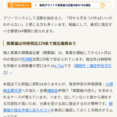
フリーランスとして活動を始めると、「何から手をつければいいか
わからない」と感じる方も多くいます。結論として、最初に提出す
べき書類は4種類に絞られます。
開業届は所得税法229条で提出義務あり
個人事業の開業届出書（開業届）は、事業を開始してから1ヶ月以
内の提出が
所得税
法第229条で定められています。提出先は納税地
を所轄する税務署の窓口または
e-Tax
です（
国税庁｜確定申告手引
き
）。
未提出でも即座に罰則はありませんが、青色申告の申請資格・
小規
模企業共済
への加入・各種
補助金
申請で「開業届の控え」を求めら
れるケースが増えています。つまり、出していないと後から損をす
る可能性が高いため、仕事を受ける前に提出するのが賢明です。
開
業届の提出手順と記入のコツ
を事前に確認しておくと手続きがスム
ーズです。