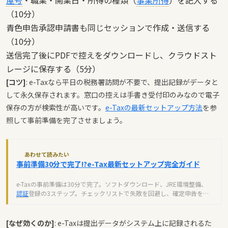
屋号
・職業・開業日・所得の種類（
事業所得
）を記入する
（10分）
青色申告承認申請書も同じセッションで作成・送信する
（10分）
送信完了後にPDFで控えをダウンロードし、クラウドスト
レージに保存する（5分）
[コツ]
: e-Taxなら平日の税務署訪問が不要で、提出記録がデータと
して永久保存されます。窓口の控えは手書き受付印のみなので電子
保存の方が検索性が高いです。
e-Taxの最新セットアップ方法
を参
照して事前準備を完了させましょう。
あわせて読みたい
事前準備30分で完了!?e-Tax最新セットアップ完全ガイド
e-Taxの事前準備は30分で完了。ソフトダウンロード、JRE環境整備、
認証
登録の3ステップ。チェックリストで失敗を回避し、確定申告を時
短できます。
[なぜ効くのか]
: e-Taxは提出データがシステム上に記録されるた