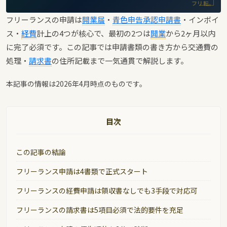
フリ転。
フリーランスの申請は
開業届
・
青色申告承認申請書
・インボイ
ス・
経費
計上の4つが核心で、最初の2つは
開業
から2ヶ月以内
に完了必須です。この記事では申請書類の書き方から交通費の
処理・
請求書
の住所記載まで一気通貫で解説します。
本記事の情報は2026年4月時点のものです。
目次
この記事の結論
フリーランス申請は4書類で正式スタート
フリーランスの経費申請は領収書なしでも3手段で対応可
フリーランスの請求書は5項目必須で法的要件を充足