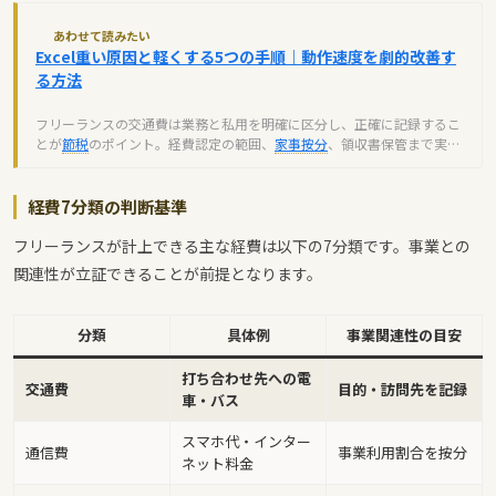
あわせて読みたい
Excel重い原因と軽くする5つの手順｜動作速度を劇的改善す
る方法
フリーランスの交通費は業務と私用を明確に区分し、正確に記録するこ
とが
節税
のポイント。経費認定の範囲、
家事按分
、領収書保管まで実践
的な管理方法を解説します。
経費7分類の判断基準
フリーランスが計上できる主な経費は以下の7分類です。事業との
関連性が立証できることが前提となります。
分類
具体例
事業関連性の目安
打ち合わせ先への電
交通費
目的・訪問先を記録
車・バス
スマホ代・インター
通信費
事業利用割合を按分
ネット料金