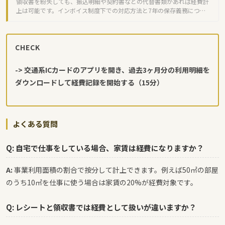
領収書を紛失しても、振込明細や契約書などの代替書類があれば経費計
上は可能です。インボイス制度下での対応方法と7年の保存義務につい
て解説します。
CHECK
-> 交通系ICカードのアプリを開き、過去3ヶ月分の利用明細を
ダウンロードして経費記録を開始する（15分）
よくある質問
Q: 自宅で仕事をしている場合、家賃は経費になりますか？
A:
事業利用面積の割合で按分して計上できます。例えば50㎡の部屋
のうち10㎡を仕事に使う場合は家賃の20%が経費対象です。
Q: レシートと領収書では経費として扱いが違いますか？