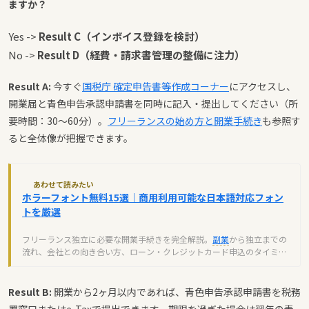
ますか？
Yes ->
Result C（インボイス登録を検討）
No ->
Result D（経費・請求書管理の整備に注力）
Result A:
今すぐ
国税庁 確定申告書等作成コーナー
にアクセスし、
開業届と青色申告承認申請書を同時に記入・提出してください（所
要時間：30〜60分）。
フリーランスの始め方と開業手続き
も参照す
ると全体像が把握できます。
あわせて読みたい
ホラーフォント無料15選｜商用利用可能な日本語対応フォン
トを厳選
フリーランス独立に必要な開業手続きを完全解説。
副業
から独立までの
流れ、会社との向き合い方、ローン・クレジットカード申込のタイミン
グなど実践的なポイントを紹介します。
Result B:
開業から2ヶ月以内であれば、青色申告承認申請書を税務
署窓口またはe-Taxで提出できます。期限を過ぎた場合は翌年の青