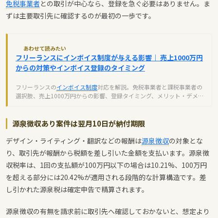
免税事業者
との取引が中心なら、登録を急ぐ必要はありません。ま
ずは主要取引先に確認するのが最初の一歩です。
あわせて読みたい
フリーランスにインボイス制度が与える影響｜ 売上1000万円
からの対策やインボイス登録のタイミング
フリーランスの
インボイス制度
対応を解説。免税事業者と課税事業者の
選択肢、売上1000万円からの影響、登録タイミング、メリット・デメリ
ットまで詳しく紹介します。
源泉徴収あり案件は翌月10日が納付期限
デザイン・ライティング・翻訳などの報酬は
源泉徴収
の対象とな
り、取引先が報酬から税額を差し引いた金額を支払います。源泉徴
収税率は、1回の支払額が100万円以下の場合は10.21%、100万円
を超える部分には20.42%が適用される段階的な計算構造です。差
し引かれた源泉税は確定申告で精算されます。
源泉徴収の有無を請求前に取引先へ確認しておかないと、想定より