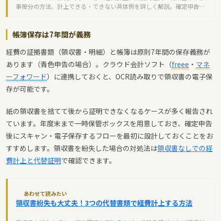
事按分の方法、計上できる・できない具体例を詳しく解説。確定申告で
還付金を受け取るコツも紹介します。
帳簿保存は7年間が義務
経費の証拠書類（領収書・明細）と帳簿は原則7年間の保存義務が
あります（青色申告の場合）。クラウド会計ソフト（
freee
・
マネ
ーフォワード
）に連携しておくと、OCR読み取りで領収書の電子保
存が可能です。
紙の領収書を捨てて後から証明できなくなるケースが多く報告され
ています。年度末まで一時保管ボックスを用意しておき、確定申告
後にスキャン・電子保存するフローを最初に設計しておくことをお
すすめします。領収書を紛失した場合の対処法は
領収書なしでの経
費計上と代替証明
で確認できます。
あわせて読みたい
領収書紛失も大丈夫！3つの代替書類で経費計上する方法