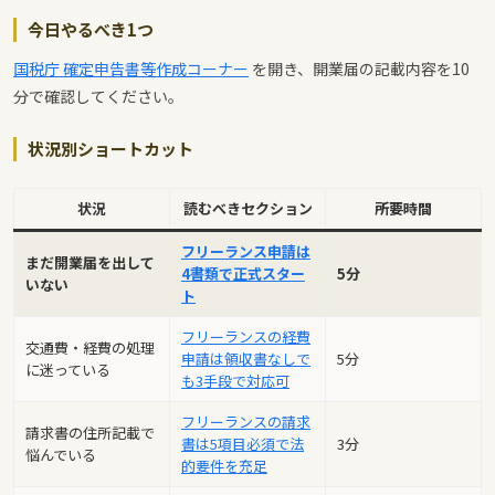
今日やるべき1つ
国税庁 確定申告書等作成コーナー
を開き、開業届の記載内容を10
分で確認してください。
状況別ショートカット
状況
読むべきセクション
所要時間
フリーランス申請は
まだ開業届を出して
4書類で正式スター
5分
いない
ト
フリーランスの経費
交通費・経費の処理
申請は領収書なしで
5分
に迷っている
も3手段で対応可
フリーランスの請求
請求書の住所記載で
書は5項目必須で法
3分
悩んでいる
的要件を充足