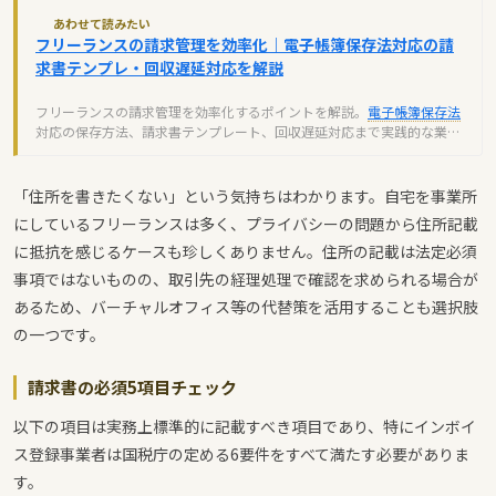
あわせて読みたい
フリーランスの請求管理を効率化｜電子帳簿保存法対応の請
求書テンプレ・回収遅延対応を解説
フリーランスの請求管理を効率化するポイントを解説。
電子帳簿保存法
対応の保存方法、請求書テンプレート、回収遅延対応まで実践的な業務
フローをご紹介します。
「住所を書きたくない」という気持ちはわかります。自宅を事業所
にしているフリーランスは多く、プライバシーの問題から住所記載
に抵抗を感じるケースも珍しくありません。住所の記載は法定必須
事項ではないものの、取引先の経理処理で確認を求められる場合が
あるため、バーチャルオフィス等の代替策を活用することも選択肢
の一つです。
請求書の必須5項目チェック
以下の項目は実務上標準的に記載すべき項目であり、特にインボイ
ス登録事業者は国税庁の定める6要件をすべて満たす必要がありま
す。