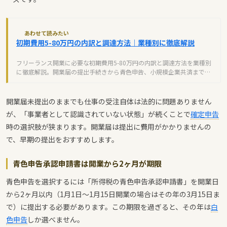
あわせて読みたい
初期費用5-80万円の内訳と調達方法｜業種別に徹底解説
フリーランス開業に必要な初期費用5-80万円の内訳と調達方法を業種別
に徹底解説。開業届の提出手続きから青色申告、小規模企業共済まで、
独立前に知るべき全ノウハウ。
開業届未提出のままでも仕事の受注自体は法的に問題ありません
が、「事業者として認識されていない状態」が続くことで
確定申告
時の選択肢が狭まります。開業届は提出に費用がかかりませんの
で、早期の提出をおすすめします。
青色申告承認申請書は開業から2ヶ月が期限
青色申告を選択するには「所得税の青色申告承認申請書」を開業日
から2ヶ月以内（1月1日〜1月15日開業の場合はその年の3月15日ま
で）に提出する必要があります。この期限を過ぎると、その年は
白
色申告
しか選べません。