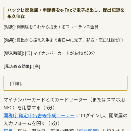
ハック1: 開業届・申請書をe-Taxで電子提出し、提出記録を
永久保存
[対象]
: 開業届をこれから提出するフリーランス全員
[効果]
: 提出から控え入手まで当日中に完了、郵送・窓口往復ゼロ
[導入時間]
: [低] マイナンバーカードがあれば30分
[見込める効果]
: [高]
[手順]
:
マイナンバーカードとICカードリーダー（またはスマホ用
NFC）を用意する（5分）
国税庁 確定申告書等作成コーナー
にログインし、開業届の
入力フォームを開く（5分）