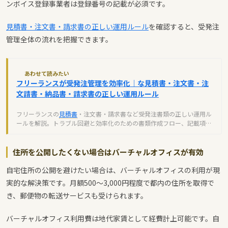
ンボイス登録事業者は登録番号の記載が必須です。
見積書・注文書・請求書の正しい運用ルール
を確認すると、受発注
管理全体の流れを把握できます。
あわせて読みたい
フリーランスが受発注管理を効率化｜な見積書・注文書・注
文請書・納品書・請求書の正しい運用ルール
フリーランスの
見積書
・注文書・請求書など受発注書類の正しい運用ル
ールを解説。トラブル回避と効率化のための書類作成フロー、記載項
目、インボイス制度対応を完全ガイド。
住所を公開したくない場合はバーチャルオフィスが有効
自宅住所の公開を避けたい場合は、バーチャルオフィスの利用が現
実的な解決策です。月額500〜3,000円程度で都内の住所を取得で
き、郵便物の転送サービスも受けられます。
バーチャルオフィス利用費は地代家賃として経費計上可能です。自