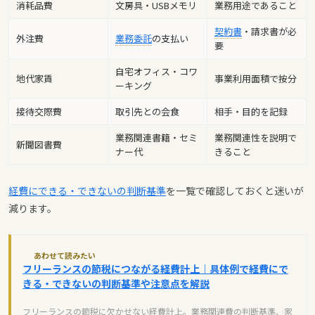
消耗品費
文房具・USBメモリ
業務用途であること
契約書
・請求書が必
外注費
業務委託
の支払い
要
自宅オフィス・コワ
地代家賃
事業利用面積で按分
ーキング
接待交際費
取引先との会食
相手・目的を記録
業務関連書籍・セミ
業務関連性を説明で
新聞図書費
ナー代
きること
経費にできる・できないの判断基準
を一覧で確認しておくと迷いが
減ります。
あわせて読みたい
フリーランスの節税につながる経費計上｜具体例で経費にで
きる・できないの判断基準や注意点を解説
フリーランスの節税に欠かせない経費計上。業務関連費の判断基準、家