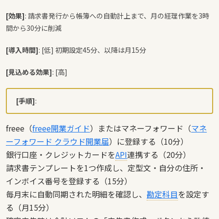
[効果]
: 請求書発行から帳簿への自動計上まで、月の経理作業を3時
間から30分に削減
[導入時間]
: [低] 初期設定45分、以降は月15分
[見込める効果]
: [高]
[手順]
:
freee（
freee開業ガイド
）またはマネーフォワード（
マネ
ーフォワード クラウド開業届
）に登録する（10分）
銀行口座・クレジットカードを
API
連携する（20分）
請求書テンプレートを1つ作成し、定型文・自分の住所・
インボイス番号を登録する（15分）
毎月末に自動同期された明細を確認し、
勘定科目
を設定す
る（月15分）