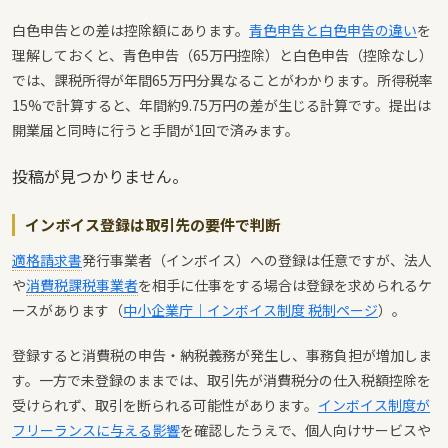
白色申告との差は控除額にあります。
青色申告と白色申告の違い
を
理解しておくと、青色申告（65万円控除）と白色申告（控除なし）
では、課税所得が年間65万円分異なることがわかります。所得税率
15%で計算すると、年間約9.75万円の差が生じる計算です。提出は
開業届と同時に行うと手間が1回で済みます。
投稿が見つかりません。
インボイス登録は取引先の要件で判断
適格請求書
発行事業者（インボイス）への登録は任意ですが、法人
や
消費税
課税事業者
を相手に仕事をする場合は登録を求められるケ
ースがあります（
中小企業庁｜インボイス制度 税制ページ
）。
登録すると消費税の申告・納税義務が発生し、事務負担が増加しま
す。一方で未登録のままでは、取引先が消費税分の仕入税額控除を
受けられず、取引を断られる可能性があります。
インボイス制度が
フリーランスに与える影響
を確認したうえで、個人向けサービスや