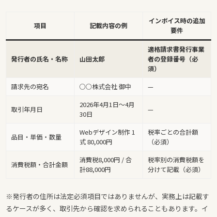
インボイス時の追加
項目
記載内容の例
要件
適格請求書発行事業
発行者の氏名・名称
山田太郎
者の登録番号（必
須）
請求先の宛名
○○株式会社 御中
—
2026年4月1日〜4月
取引年月日
—
30日
Webデザイン制作 1
税率ごとの合計額
品目・単価・数量
式 80,000円
（必須）
消費税8,000円 / 合
税率別の消費税額を
消費税額・合計金額
計88,000円
分けて記載（必須）
※発行者の住所は法定必須項目ではありませんが、実務上は記載す
るケースが多く、取引先から確認を求められることもあります。イ