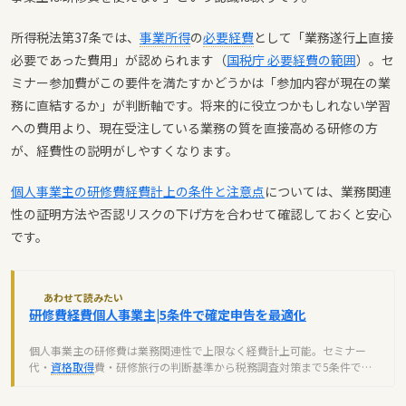
所得税法第37条では、
事業所得
の
必要経費
として「業務遂行上直接
必要であった費用」が認められます（
国税庁 必要経費の範囲
）。セ
ミナー参加費がこの要件を満たすかどうかは「参加内容が現在の業
務に直結するか」が判断軸です。将来的に役立つかもしれない学習
への費用より、現在受注している業務の質を直接高める研修の方
が、経費性の説明がしやすくなります。
個人事業主の研修費経費計上の条件と注意点
については、業務関連
性の証明方法や否認リスクの下げ方を合わせて確認しておくと安心
です。
あわせて読みたい
研修費経費個人事業主|5条件で確定申告を最適化
個人事業主の研修費は業務関連性で上限なく経費計上可能。セミナー
代・
資格取得
費・研修旅行の判断基準から税務調査対策まで5条件で解
説します。