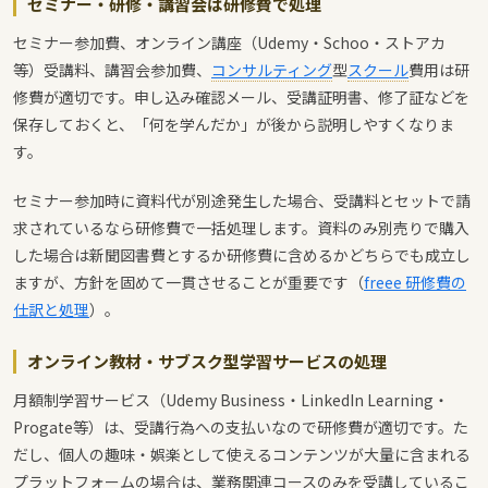
セミナー・研修・講習会は研修費で処理
セミナー参加費、オンライン講座（Udemy・Schoo・ストアカ
等）受講料、講習会参加費、
コンサルティング
型
スクール
費用は研
修費が適切です。申し込み確認メール、受講証明書、修了証などを
保存しておくと、「何を学んだか」が後から説明しやすくなりま
す。
セミナー参加時に資料代が別途発生した場合、受講料とセットで請
求されているなら研修費で一括処理します。資料のみ別売りで購入
した場合は新聞図書費とするか研修費に含めるかどちらでも成立し
ますが、方針を固めて一貫させることが重要です（
freee 研修費の
仕訳と処理
）。
オンライン教材・サブスク型学習サービスの処理
月額制学習サービス（Udemy Business・LinkedIn Learning・
Progate等）は、受講行為への支払いなので研修費が適切です。た
だし、個人の趣味・娯楽として使えるコンテンツが大量に含まれる
プラットフォームの場合は、業務関連コースのみを受講しているこ