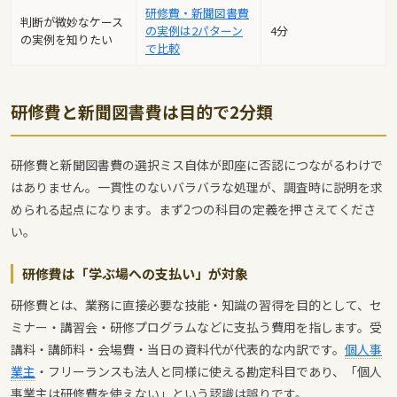
研修費・新聞図書費
判断が微妙なケース
の実例は2パターン
4分
の実例を知りたい
で比較
研修費と新聞図書費は目的で2分類
研修費と新聞図書費の選択ミス自体が即座に否認につながるわけで
はありません。一貫性のないバラバラな処理が、調査時に説明を求
められる起点になります。まず2つの科目の定義を押さえてくださ
い。
研修費は「学ぶ場への支払い」が対象
研修費とは、業務に直接必要な技能・知識の習得を目的として、セ
ミナー・講習会・研修プログラムなどに支払う費用を指します。受
講料・講師料・会場費・当日の資料代が代表的な内訳です。
個人事
業主
・フリーランスも法人と同様に使える勘定科目であり、「個人
事業主は研修費を使えない」という認識は誤りです。