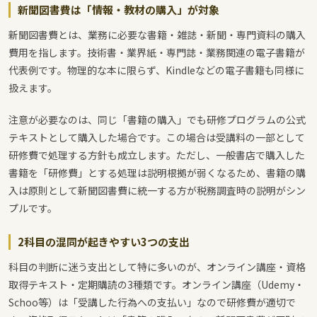
新聞図書費は「情報・教材の購入」が対象
新聞図書費とは、業務に必要な書籍・雑誌・新聞・専門資料の購入
費用を指します。技術書・業界紙・専門誌・業務関連の電子書籍が
代表例です。物理的な本に限らず、Kindleなどの電子書籍も同様に
扱えます。
注意が必要なのは、同じ「書籍の購入」でも研修プログラムの公式
テキストとして購入した場合です。この場合は受講料の一部として
研修費で処理する方針も成立します。ただし、一般書店で購入した
書籍を「研修費」とする処理は説明根拠が弱くなるため、書籍の購
入は原則として新聞図書費に統一する方が税務調査時の説明がシン
プルです。
2科目の混同が起きやすい3つの支出
科目の判断に迷う支出として特に多いのが、オンライン講座・資格
取得テキスト・定期購読の3種類です。オンライン講座（Udemy・
Schoo等）は「受講した行為への支払い」なので研修費が適切で