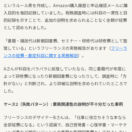
というルール表を作成し、Amazon購入履歴と申込確認メールに購
入目的を毎回記録していました。税務調査時には科目の一貫性と目
的記録を示すことで、追加の説明を求められることなく全額が経費
として認められました。
「書籍・雑誌代は新聞図書費、セミナー・研修代は研修費として整
理している」というフリーランスの実務報告があります（
フリーラ
ンスの経費・勘定科目に関する実務解説
）。
Aさんが科目をバラバラに処理していたなら、同じ書籍代が年度に
よって研修費になったり新聞図書費になったりして、調査時に「方
針がない」と判断され、より詳細な説明を求められていたところで
した。
ケース2（失敗パターン）: 業務関連性の説明が不十分だった事例
フリーランスのデザイナーBさんは、「仕事に役立ちそうな本なら
全部経費になる」という認識で、自己啓発書・心理学書・マーケテ
ィング書など幅広いジャンルの書籍を新聞図書費として計上してい