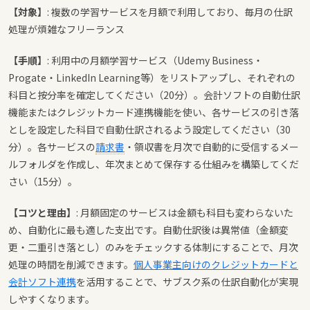
【対象】
: 複数の学習サービスを月額で利用しており、毎月の仕訳
処理が煩雑なフリーランス
【手順】
: 利用中の月額学習サービス（Udemy Business・
Progate・LinkedIn Learning等）をリストアップし、それぞれの
科目と按分率を確定してください（20分）。会計ソフトの自動仕訳
機能またはクレジットカード連携機能を使い、各サービスの引き落
としを設定した科目で自動仕訳されるよう設定してください（30
分）。各サービスの
請求書
・領収書を月次で自動的に受信するメー
ルフォルダを作成し、年次まとめて保存する仕組みを構築してくだ
さい（15分）。
【コツと理由】
: 月額固定のサービスは金額も科目も変わらないた
め、自動化に最も適した支出です。自動仕訳後は異常値（金額変
更・二重引き落とし）のみをチェックする体制にすることで、月次
処理の時間を削減できます。
個人事業主向けのクレジットカードと
会計ソフト連携
を活用することで、サブスク系の仕訳自動化が実現
しやすくなります。