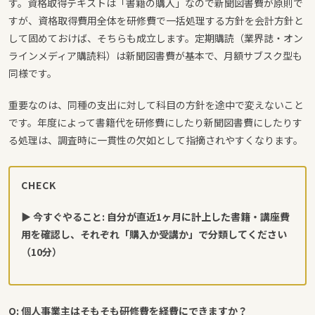
す。資格取得テキストは「書籍の購入」なので新聞図書費が原則で
すが、資格取得費用全体を研修費で一括処理する方針を会計方針と
して固めておけば、そちらも成立します。定期購読（業界誌・オン
ラインメディア購読料）は新聞図書費が基本で、月額サブスク型も
同様です。
重要なのは、同種の支出に対して科目の方針を途中で変えないこと
です。年度によって書籍代を研修費にしたり新聞図書費にしたりす
る処理は、調査時に一貫性の欠如として指摘されやすくなります。
CHECK
▶ 今すぐやること: 自分が直近1ヶ月に計上した書籍・講座費
用を確認し、それぞれ「購入か受講か」で分類してください
（10分）
Q: 個人事業主はそもそも研修費を経費にできますか？