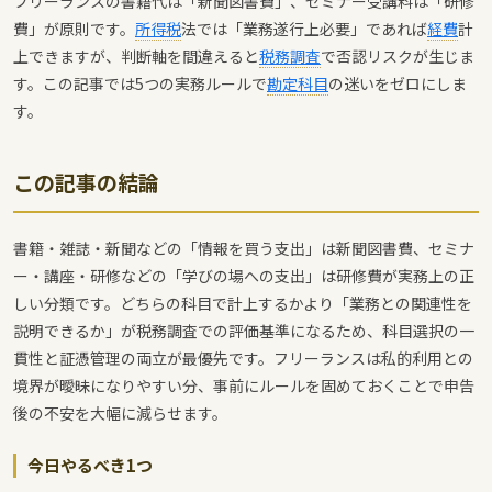
フリーランスの書籍代は「新聞図書費」、セミナー受講料は「研修
費」が原則です。
所得税
法では「業務遂行上必要」であれば
経費
計
上できますが、判断軸を間違えると
税務調査
で否認リスクが生じま
す。この記事では5つの実務ルールで
勘定科目
の迷いをゼロにしま
す。
この記事の結論
書籍・雑誌・新聞などの「情報を買う支出」は新聞図書費、セミナ
ー・講座・研修などの「学びの場への支出」は研修費が実務上の正
しい分類です。どちらの科目で計上するかより「業務との関連性を
説明できるか」が税務調査での評価基準になるため、科目選択の一
貫性と証憑管理の両立が最優先です。フリーランスは私的利用との
境界が曖昧になりやすい分、事前にルールを固めておくことで申告
後の不安を大幅に減らせます。
今日やるべき1つ