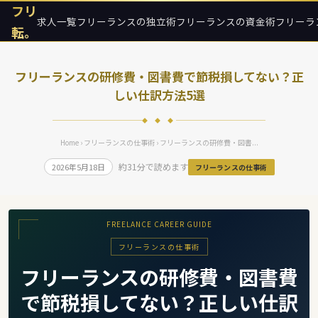
フリ
求人一覧
フリーランスの独立術
フリーランスの資金術
フリーラ
転。
フリーランスの研修費・図書費で節税損してない？正
しい仕訳方法5選
◆ ◆ ◆
Home
›
フリーランスの仕事術
› フリーランスの研修費・図書...
約31分で読めます
2026年5月18日
フリーランスの仕事術
FREELANCE CAREER GUIDE
フリーランスの仕事術
フリーランスの研修費・図書費
で節税損してない？正しい仕訳