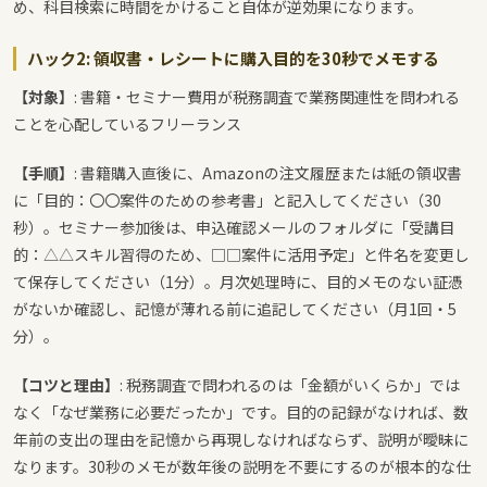
め、科目検索に時間をかけること自体が逆効果になります。
ハック2: 領収書・レシートに購入目的を30秒でメモする
【対象】
: 書籍・セミナー費用が税務調査で業務関連性を問われる
ことを心配しているフリーランス
【手順】
: 書籍購入直後に、Amazonの注文履歴または紙の領収書
に「目的：〇〇案件のための参考書」と記入してください（30
秒）。セミナー参加後は、申込確認メールのフォルダに「受講目
的：△△スキル習得のため、□□案件に活用予定」と件名を変更し
て保存してください（1分）。月次処理時に、目的メモのない証憑
がないか確認し、記憶が薄れる前に追記してください（月1回・5
分）。
【コツと理由】
: 税務調査で問われるのは「金額がいくらか」では
なく「なぜ業務に必要だったか」です。目的の記録がなければ、数
年前の支出の理由を記憶から再現しなければならず、説明が曖昧に
なります。30秒のメモが数年後の説明を不要にするのが根本的な仕