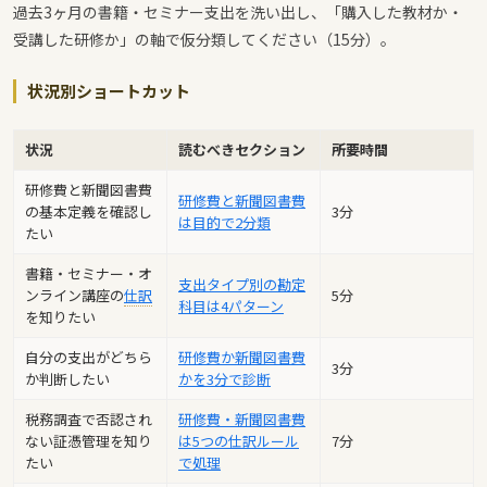
過去3ヶ月の書籍・セミナー支出を洗い出し、「購入した教材か・
受講した研修か」の軸で仮分類してください（15分）。
状況別ショートカット
状況
読むべきセクション
所要時間
研修費と新聞図書費
研修費と新聞図書費
の基本定義を確認し
3分
は目的で2分類
たい
書籍・セミナー・オ
支出タイプ別の勘定
ンライン講座の
仕訳
5分
科目は4パターン
を知りたい
自分の支出がどちら
研修費か新聞図書費
3分
か判断したい
かを3分で診断
税務調査で否認され
研修費・新聞図書費
ない証憑管理を知り
は5つの仕訳ルール
7分
たい
で処理