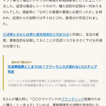
ました。証憑は書店レシートのみで、購入目的の記録は一切ありま
せんでした。調査時に「なぜこの書籍が業務に必要だったか」を問
われ、記憶からの説明では不十分とされ、数冊分が否認されまし
た。
交通費を含めた経費の業務関連性の判定方法
と同様に、支出の都
度、業務目的を記録しておくことが否認リスクを大きく下げる共通
の対策です。
あわせて読みたい
交通費経費どこまでOK？フリーランスが迷わない3ステップ
判定
フリーランスの交通費が経費になる条件は「業務目的＋証拠」。種類別
の処理方法と税務調査対策を3ステップで解説。30秒のメモ習慣で経費
計上を確実に。
Bさんが購入時に「〇〇クライアントの
ブランディング
提案のため
に購入」と一言メモしていれば、業務関連性の説明が具体的にな