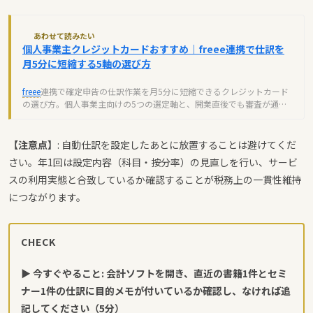
あわせて読みたい
個人事業主クレジットカードおすすめ｜freee連携で仕訳を
月5分に短縮する5軸の選び方
freee
連携で確定申告の仕訳作業を月5分に短縮できるクレジットカード
の選び方。個人事業主向けの5つの選定軸と、開業直後でも審査が通る
カード条件を解説。
【注意点】
: 自動仕訳を設定したあとに放置することは避けてくだ
さい。年1回は設定内容（科目・按分率）の見直しを行い、サービ
スの利用実態と合致しているか確認することが税務上の一貫性維持
につながります。
CHECK
▶ 今すぐやること: 会計ソフトを開き、直近の書籍1件とセミ
ナー1件の仕訳に目的メモが付いているか確認し、なければ追
記してください（5分）