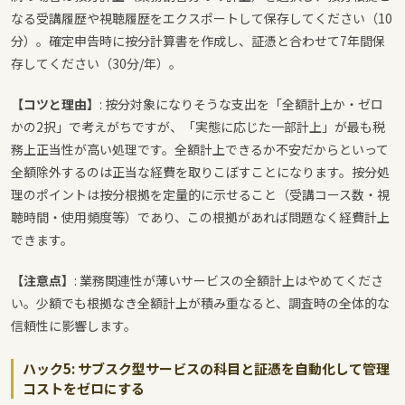
なる受講履歴や視聴履歴をエクスポートして保存してください（10
分）。確定申告時に按分計算書を作成し、証憑と合わせて7年間保
存してください（30分/年）。
【コツと理由】
: 按分対象になりそうな支出を「全額計上か・ゼロ
かの2択」で考えがちですが、「実態に応じた一部計上」が最も税
務上正当性が高い処理です。全額計上できるか不安だからといって
全額除外するのは正当な経費を取りこぼすことになります。按分処
理のポイントは按分根拠を定量的に示せること（受講コース数・視
聴時間・使用頻度等）であり、この根拠があれば問題なく経費計上
できます。
【注意点】
: 業務関連性が薄いサービスの全額計上はやめてくださ
い。少額でも根拠なき全額計上が積み重なると、調査時の全体的な
信頼性に影響します。
ハック5: サブスク型サービスの科目と証憑を自動化して管理
コストをゼロにする