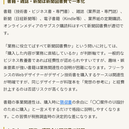
書籍・雑誌・新聞は新聞図書費で一本化
書籍（技術書・ビジネス書・専門書）、雑誌（業界誌・専門誌）、
新聞（日経新聞等）、電子書籍（Kindle等）、業界紙の定期購読、
オンラインメディアのサブスク購読料はすべて新聞図書費が適切で
す。
「業務に役立てばすべて新聞図書費か」という問いに対しては、
「購入した内容が業務に直結しているか」が判断軸です。一般的な
ビジネス教養書であれば経費性が認められやすいですが、趣味・娯
楽要素が強い書籍は業務関連性の説明が困難になります。フリーラ
ンスのWebデザイナーがデザイン技術書を購入するケースは関連性
が明確ですが、同じデザイナーが料理本を「発想の参考に」と経費
計上するのは否認リスクが高くなります。
書籍の事業関連性は、購入時に
領収書
の余白に「〇〇案件のUI設計
のために購入」と一言メモするだけで格段に説明しやすくなりま
す。この習慣が税務調査時の決定的な差になります。