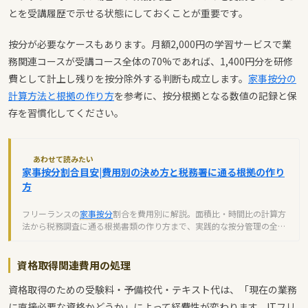
とを受講履歴で示せる状態にしておくことが重要です。
按分が必要なケースもあります。月額2,000円の学習サービスで業
務関連コースが受講コース全体の70%であれば、1,400円分を研修
費として計上し残りを按分除外する判断も成立します。
家事按分の
計算方法と根拠の作り方
を参考に、按分根拠となる数値の記録と保
存を習慣化してください。
あわせて読みたい
家事按分割合目安|費用別の決め方と税務署に通る根拠の作り
方
フリーランスの
家事按分
割合を費用別に解説。面積比・時間比の計算方
法から税務調査に通る根拠書類の作り方まで、実践的な按分管理の全手
順を紹介します。
資格取得関連費用の処理
資格取得のための受験料・予備校代・テキスト代は、「現在の業務
に直接必要な資格かどうか」によって経費性が変わります。ITフリ