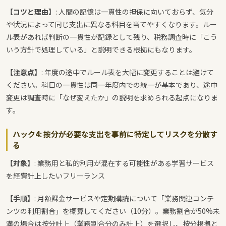
【コツと理由】
: 人間の記憶は一貫性の担保に向いておらず、気分
や状況によって同じ支出に異なる科目を当てやすくなります。ルー
ル表があれば判断の一貫性が記録として残り、税務調査時に「こう
いう方針で処理している」と説明できる根拠にもなります。
【注意点】
: 年度の途中でルール表を大幅に変更することは避けて
ください。科目の一貫性は同一年度内での統一が基本であり、途中
変更は調査時に「なぜ変えたか」の説明を求められる起点になりま
す。
ハック4: 按分が必要な支出を事前に特定してリスクを分散す
る
【対象】
: 業務用と私的利用が混在する可能性がある学習サービス
を経費計上したいフリーランス
【手順】
: 月額課金サービスや定期購読について「業務関連コンテ
ンツの利用割合」を概算してください（10分）。業務割合が50%未
満の場合は按分計上（業務割合分のみ計上）を選択し、按分根拠と