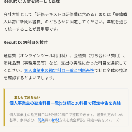
Result C: 方針を統一して処理
会計方針として「研修テキストは研修費に含める」または「書籍購
入は常に新聞図書費」のどちらかに固定してください。年度を通じ
て統一することが最重要です。
Result D: 別科目を検討
通信費（オンラインツール利用料）、会議費（打ち合わせ費用）、
消耗品費（事務用品等）など、支出の実態に合った科目を選択して
ください。
個人事業主の勘定科目一覧と判断基準
で科目全体の整理
を確認するとよいでしょう。
あわせて読みたい
個人事業主の勘定科目一覧|5分類と20科目で確定申告を完結
個人事業主の勘定科目は5分類20科目で整理できます。経費判定の9つの
基準、家事按分、
開業
費の
節税
方法を完全解説。確定申告をスムーズに
進めるための実務知識を網羅。