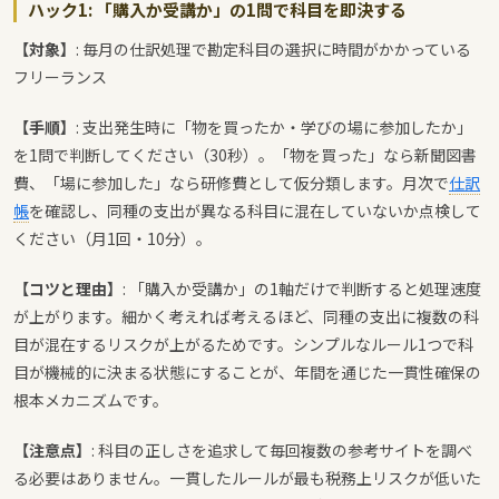
ハック1: 「購入か受講か」の1問で科目を即決する
【対象】
: 毎月の仕訳処理で勘定科目の選択に時間がかかっている
フリーランス
【手順】
: 支出発生時に「物を買ったか・学びの場に参加したか」
を1問で判断してください（30秒）。「物を買った」なら新聞図書
費、「場に参加した」なら研修費として仮分類します。月次で
仕訳
帳
を確認し、同種の支出が異なる科目に混在していないか点検して
ください（月1回・10分）。
【コツと理由】
: 「購入か受講か」の1軸だけで判断すると処理速度
が上がります。細かく考えれば考えるほど、同種の支出に複数の科
目が混在するリスクが上がるためです。シンプルなルール1つで科
目が機械的に決まる状態にすることが、年間を通じた一貫性確保の
根本メカニズムです。
【注意点】
: 科目の正しさを追求して毎回複数の参考サイトを調べ
る必要はありません。一貫したルールが最も税務上リスクが低いた