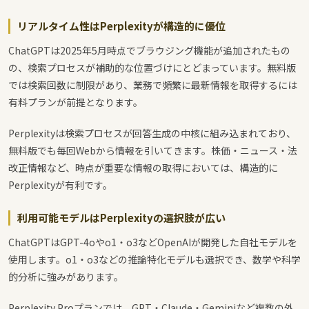
リアルタイム性はPerplexityが構造的に優位
ChatGPTは2025年5月時点でブラウジング機能が追加されたもの
の、検索プロセスが補助的な位置づけにとどまっています。無料版
では検索回数に制限があり、業務で頻繁に最新情報を取得するには
有料プランが前提となります。
Perplexityは検索プロセスが回答生成の中核に組み込まれており、
無料版でも毎回Webから情報を引いてきます。株価・ニュース・法
改正情報など、時点が重要な情報の取得においては、構造的に
Perplexityが有利です。
利用可能モデルはPerplexityの選択肢が広い
ChatGPTはGPT-4oやo1・o3などOpenAIが開発した自社モデルを
使用します。o1・o3などの推論特化モデルも選択でき、数学や科学
的分析に強みがあります。
Perplexity Proプランでは、GPT・Claude・Geminiなど複数の外