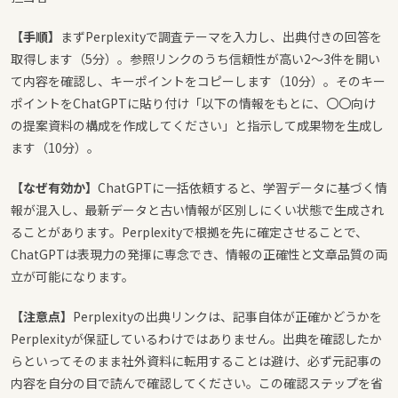
【手順】
まずPerplexityで調査テーマを入力し、出典付きの回答を
取得します（5分）。参照リンクのうち信頼性が高い2〜3件を開い
て内容を確認し、キーポイントをコピーします（10分）。そのキー
ポイントをChatGPTに貼り付け「以下の情報をもとに、〇〇向け
の提案資料の構成を作成してください」と指示して成果物を生成し
ます（10分）。
【なぜ有効か】
ChatGPTに一括依頼すると、学習データに基づく情
報が混入し、最新データと古い情報が区別しにくい状態で生成され
ることがあります。Perplexityで根拠を先に確定させることで、
ChatGPTは表現力の発揮に専念でき、情報の正確性と文章品質の両
立が可能になります。
【注意点】
Perplexityの出典リンクは、記事自体が正確かどうかを
Perplexityが保証しているわけではありません。出典を確認したか
らといってそのまま社外資料に転用することは避け、必ず元記事の
内容を自分の目で読んで確認してください。この確認ステップを省