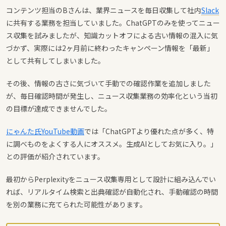
コンテンツ担当のBさんは、業界ニュースを毎日収集して社内
Slack
に共有する業務を担当していました。ChatGPTのみを使ってニュー
ス収集を試みましたが、知識カットオフによる古い情報の混入に気
づかず、実際には2ヶ月前に終わったキャンペーン情報を「最新」
として共有してしまいました。
その後、情報の古さに気づいて手動での確認作業を追加しました
が、毎日確認時間が発生し、ニュース収集業務の効率化という当初
の目標が達成できませんでした。
にゃんた氏YouTube動画
では「ChatGPTより優れた点が多く、特
に調べものをよくする人にオススメ。生成AIとしてお気に入り。」
との評価が紹介されています。
最初からPerplexityをニュース収集専用として設計に組み込んでい
れば、リアルタイム検索と出典確認が自動化され、手動確認の時間
を別の業務に充てられた可能性があります。