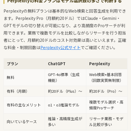
Perplexityの料金プランはモデル選択肢の多さで判断する
Perplexityの無料プランは基本的なWeb検索と回答生成を利用でき
ます。Perplexity Pro（月額約20ドル）ではClaude・Gemini・
GPTモデルの切り替えが可能になり、より高頻度のProサーチが利
用できます。業務で複数モデルを比較しながらリサーチを行う担当
者にとって、月額約20ドルのコスト対効果は高いといえます。正確
な料金・制限回数は
Perplexity公式サイト
でご確認ください。
プラン
ChatGPT
Perplexity
GPT-4o標準（生成
Web検索+基本回答
無料
機能）
（回数実質無制限）
有料（月額）
約20ドル（Plus）〜
約20ドル（Pro）〜
複数モデル選択・高
有料の主なメリット
o1・o3推論モデル
頻度Proサーチ
推論・高精度生成が
リサーチ業務・モデ
向いているケース
多い
ル比較が多い