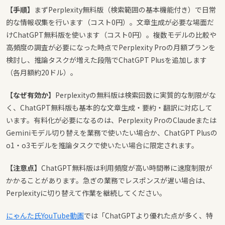
【手順】
まずPerplexity無料版（検索範囲の基本機能付き）で日常
的な情報収集を行います（コスト0円）。文章生成が必要な場面だ
けChatGPT無料版を使います（コスト0円）。複数モデルの比較や
高頻度の調査が必要になった時点でPerplexity Proの月額プランを
検討し、推論タスクが増えた段階でChatGPT Plusを追加します
（各月額約20ドル）。
【なぜ有効か】
Perplexityの無料版は検索回数に実質的な制限がな
く、ChatGPT無料版も基本的な文章生成・要約・翻訳に対応して
います。有料化が必要になるのは、Perplexity ProのClaudeまたは
Geminiモデル切り替えを業務で使いたい場合か、ChatGPT Plusの
o1・o3モデルを推論タスクで使いたい場合に限定されます。
【注意点】
ChatGPT無料版は利用頻度が高い時間帯に速度制限が
かかることがあります。急ぎの業務でレスポンスが遅い場合は、
Perplexityに切り替えて作業を継続してください。
にゃんた氏YouTube動画
では「ChatGPTより優れた点が多く、特