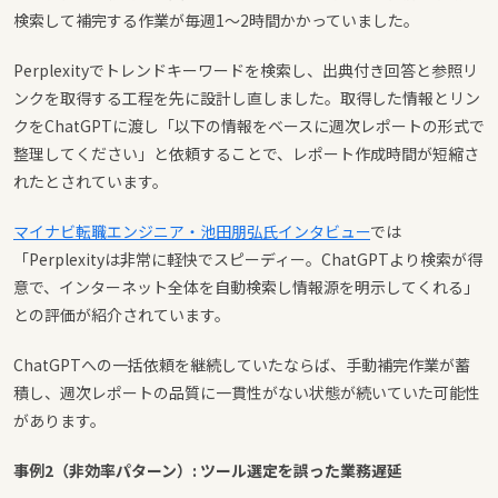
検索して補完する作業が毎週1〜2時間かかっていました。
Perplexityでトレンドキーワードを検索し、出典付き回答と参照リ
ンクを取得する工程を先に設計し直しました。取得した情報とリン
クをChatGPTに渡し「以下の情報をベースに週次レポートの形式で
整理してください」と依頼することで、レポート作成時間が短縮さ
れたとされています。
マイナビ転職エンジニア・池田朋弘氏インタビュー
では
「Perplexityは非常に軽快でスピーディー。ChatGPTより検索が得
意で、インターネット全体を自動検索し情報源を明示してくれる」
との評価が紹介されています。
ChatGPTへの一括依頼を継続していたならば、手動補完作業が蓄
積し、週次レポートの品質に一貫性がない状態が続いていた可能性
があります。
事例2（非効率パターン）: ツール選定を誤った業務遅延