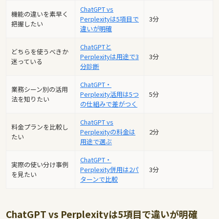
ChatGPT vs
機能の違いを素早く
Perplexityは5項目で
3分
把握したい
違いが明確
ChatGPTと
どちらを使うべきか
Perplexityは用途で3
3分
迷っている
分診断
ChatGPT・
業務シーン別の活用
Perplexity活用は5つ
5分
法を知りたい
の仕組みで差がつく
ChatGPT vs
料金プランを比較し
Perplexityの料金は
2分
たい
用途で選ぶ
ChatGPT・
実際の使い分け事例
Perplexity併用は2パ
3分
を見たい
ターンで比較
ChatGPT vs Perplexityは5項目で違いが明確