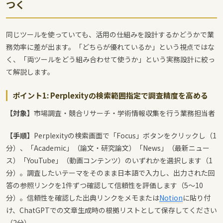
つく
同じツールを使っていても、活用の仕組みを設計するかどうかで業
務効率に差が出ます。「どちらが優れているか」という視点ではな
く、「両ツールをどう組み合わせて使うか」という実務設計に絞っ
て解説します。
ポイント1: Perplexityの検索範囲指定で調査精度を高める
【対象】
市場調査・競合リサーチ・学術情報収集を行う業務担当者
【手順】
Perplexityの検索画面で「Focus」ボタンをクリックし（1
分）、「Academic」（論文・研究論文）「News」（最新ニュー
ス）「YouTube」（動画コンテンツ）のいずれかを選択します（1
分）。調査したいテーマをそのまま日本語で入力し、出力された回
答の参照リンクを1件ずつ確認して信頼性を評価します（5〜10
分）。信頼性を確認した出典リンクをメモまたは
Notion
に貼り付
け、ChatGPTでの文章生成時の根拠リストとして保存してください
（2分）。