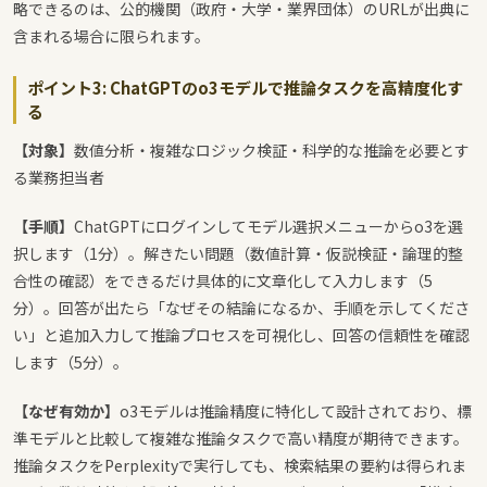
略できるのは、公的機関（政府・大学・業界団体）のURLが出典に
含まれる場合に限られます。
ポイント3: ChatGPTのo3モデルで推論タスクを高精度化す
る
【対象】
数値分析・複雑なロジック検証・科学的な推論を必要とす
る業務担当者
【手順】
ChatGPTにログインしてモデル選択メニューからo3を選
択します（1分）。解きたい問題（数値計算・仮説検証・論理的整
合性の確認）をできるだけ具体的に文章化して入力します（5
分）。回答が出たら「なぜその結論になるか、手順を示してくださ
い」と追加入力して推論プロセスを可視化し、回答の信頼性を確認
します（5分）。
【なぜ有効か】
o3モデルは推論精度に特化して設計されており、標
準モデルと比較して複雑な推論タスクで高い精度が期待できます。
推論タスクをPerplexityで実行しても、検索結果の要約は得られま