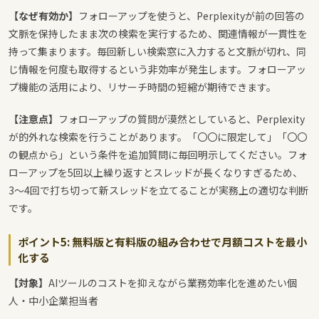
【なぜ有効か】
フォローアップを使うと、Perplexityが前の回答の
文脈を保持したまま次の検索を実行するため、関連情報が一貫性を
持って集まります。毎回新しい検索窓に入力すると文脈が切れ、同
じ情報を何度も取得するという非効率が発生します。フォローアッ
プ機能の活用により、リサーチ時間の短縮が期待できます。
【注意点】
フォローアップの質問が漠然としていると、Perplexity
が的外れな検索を行うことがあります。「〇〇に限定して」「〇〇
の観点から」という条件を追加質問に毎回明示してください。フォ
ローアップを5回以上繰り返すとスレッドが長くなりすぎるため、
3〜4回で打ち切って新スレッドを立てることが実務上の適切な判断
です。
ポイント5: 無料版と有料版の組み合わせで月額コストを最小
化する
【対象】
AIツールのコストを抑えながら業務効率化を進めたい個
人・中小企業担当者