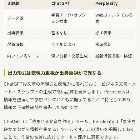
比較軸
ChatGPT
Perplexity
学習データ+オプシ
Webリアルタイム検
データ源
ョン検索
索
出典表示
基本なし
必ず表示
最新情報
モデルによる
常時最新
向いているケース
深い分析・文章生成
最新情報収集・検証
出力形式は表現力重視か出典重視かで異なる
ChatGPTは文章の流暢さと表現力に優れており、ビジネス文書・メ
ール・スクリプトの生成で高い品質を発揮します。Perplexityは、
情報を整理して参照リンクとともに提示することに特化しており、
情報の正確性確認を優先した設計です。
ChatGPTは「読ませる文章を作る」ツール、Perplexityは「事実を
確かめながら情報を集める」ツールです。この違いを把握しておく
ことで、作業の性質に応じてツールを即座に選択できます。