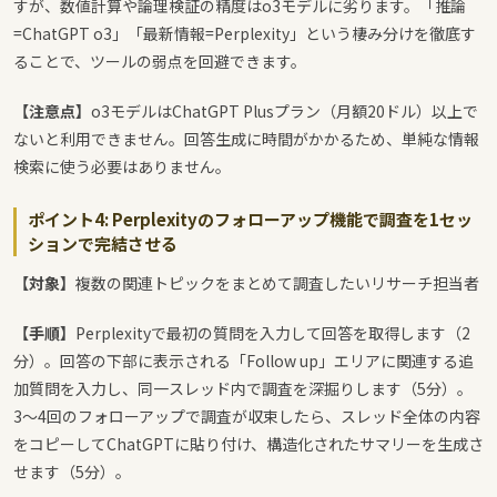
すが、数値計算や論理検証の精度はo3モデルに劣ります。「推論
=ChatGPT o3」「最新情報=Perplexity」という棲み分けを徹底す
ることで、ツールの弱点を回避できます。
【注意点】
o3モデルはChatGPT Plusプラン（月額20ドル）以上で
ないと利用できません。回答生成に時間がかかるため、単純な情報
検索に使う必要はありません。
ポイント4: Perplexityのフォローアップ機能で調査を1セッ
ションで完結させる
【対象】
複数の関連トピックをまとめて調査したいリサーチ担当者
【手順】
Perplexityで最初の質問を入力して回答を取得します（2
分）。回答の下部に表示される「Follow up」エリアに関連する追
加質問を入力し、同一スレッド内で調査を深掘りします（5分）。
3〜4回のフォローアップで調査が収束したら、スレッド全体の内容
をコピーしてChatGPTに貼り付け、構造化されたサマリーを生成さ
せます（5分）。