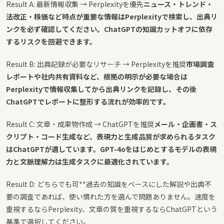
Result A: 最新情報収集 → Perplexityを優先
ニュース・トレンド・
法改正・株価など時点が重要な情報はPerplexityで検索し、出典リ
ンクを必ず確認してください。ChatGPTの知識カットオフに依存
するリスクを回避できます。
Result B: 出典記録が必要なリサーチ → Perplexityを推奨
市場調査
レポートや社内共有資料など、根拠の明示が必要な場合は
Perplexityで情報収集してから出典リンクを記録し、その後
ChatGPTでレポートに整形する流れが効率的です。
Result C: 文章・成果物作成 → ChatGPTを推奨
メール・企画書・ス
クリプト・コード生成など、表現力と生成品質が求められるタスク
はChatGPTが適しています。GPT-4oをはじめとするモデルの表現
力と文脈理解力は生成タスクに最適化されています。
Result D: どちらでも可**過去の知識をベースにした解説や出典不
要の調査であれば、使い慣れた方を選んで問題ありません。速度を
重視するならPerplexity、文章の質を重視するならChatGPTという
基準で選択してください。