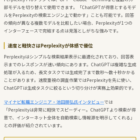
部モデルを切り替えて使用できます。「ChatGPTが得意とするモデ
ルをPerplexityの検索エンジン上で動かす」ことも可能です。回答
の傾向が異なる複数モデルを比較したい場合、Perplexityが1つの
インターフェースで完結する点は見落としがちな強みです。
速度と軽快さはPerplexityが体感で優位
Perplexityはシンプルな検索結果表示に最適化されており、回答表
示までのレスポンスが速い傾向にあります。ChatGPTは複雑な生成
処理が入るため、長文タスクでは生成完了まで数秒〜数十秒かかる
ことがあります。速度重視の調査作業ではPerplexityを先に使い、
ChatGPTは生成タスクに絞るという切り分けが実務上効果的です。
マイナビ転職エンジニア・池田朋弘氏インタビュー
では
「Perplexityは非常に軽快でスピーディー。ChatGPTより検索が得
意で、インターネット全体を自動検索し情報源を明示してくれる」
との評価が紹介されています。